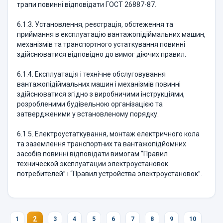
трапи повинні відповідати ГОСТ 26887-87.
6.1.3. Установлення, реєстрація, обстеження та
приймання в експлуатацію вантажопідіймальних машин,
механізмів та транспортного устаткування повинні
здійснюватися відповідно до вимог діючих правил.
6.1.4. Експлуатація і технічне обслуговування
вантажопідіймальних машин і механізмів повинні
здійснюватися згідно з виробничими інструкціями,
розробленими будівельною організацією та
затвердженими у встановленому порядку.
6.1.5. Електроустаткування, монтаж електричного кола
та заземлення транспортних та вантажопідйомних
засобів повинні відповідати вимогам “Правил
технической эксплуатации электроустановок
потребителей” і “Правил устройства электроустановок”.
2
1
3
4
5
6
7
8
9
10