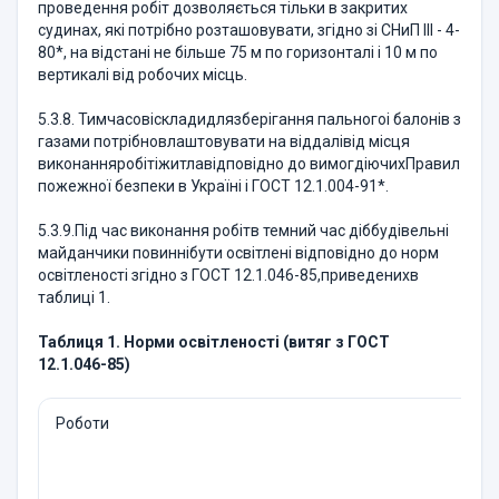
проведення робіт дозволяється тільки в закритих
судинах, які потрібно розташовувати, згідно зі СНиП ІІІ - 4-
80*, на відстані не більше 75 м по горизонталі і 10 м по
вертикалі від робочих місць.
5.3.8. Тимчасовіскладидлязберігання пальногоі балонів з
газами потрібновлаштовувати на віддалівід місця
виконанняробітіжитлавідповідно до вимогдіючихПравил
пожежної безпеки в Україні і ГОСТ 12.1.004-91*.
5.3.9.Під час виконання робітв темний час діббудівельні
майданчики повиннібути освітлені відповідно до норм
освітленості згідно з ГОСТ 12.1.046-85,приведенихв
таблиці 1.
Таблиця 1. Норми освітленості (витяг з ГОСТ
12.1.046-85)
Роботи