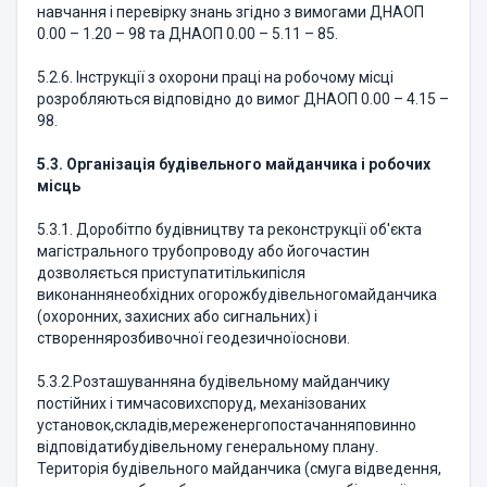
навчання і перевірку знань згідно з вимогами ДНАОП
0.00 – 1.20 – 98 та ДНАОП 0.00 – 5.11 – 85.
5.2.6. Інструкції з охорони праці на робочому місці
розробляються відповідно до вимог ДНАОП 0.00 – 4.15 –
98.
5.3. Організація будівельного майданчика і робочих
місць
5.3.1. Доробітпо будівництву та реконструкції об'єкта
магістрального трубопроводу або йогочастин
дозволяється приступатитількипісля
виконаннянеобхідних огорожбудівельногомайданчика
(охоронних, захисних або сигнальних) і
створеннярозбивочної геодезичноїоснови.
5.3.2.Розташуванняна будівельному майданчику
постійних і тимчасовихспоруд, механізованих
установок,складів,мереженергопостачанняповинно
відповідатибудівельному генеральному плану.
Територія будівельного майданчика (смуга відведення,