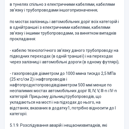
в тунелях спільно з електричними кабелями, кабелями
зв'язку і трубопроводами іншогопризначення;
по мостах залізниць і автомобільних доріг всіх категорій і
в однійтраншеї з електричними кабелями, кабелями
зв'язку і іншими трубопроводами, за винятком випадків
прокладання:
- кабелю технологічного зв'язку даного трубопроводу на
підводних переходах (в одній траншеї) і на переходах
через залізниці і автомобільні дороги (в одному футлярі);
- газопроводів діаметром до 1000 ммна тискдо 2,5 МПа
(25 кгс/см 2) і нафтопроводів і
нафтопродуктопроводівдіаметром 500 ммі менше по
неспалимих мостах автомобільних доріг III, IV, V, III-n і IV-n
категорій. Прицьому дільницітрубопроводів, що
укладаються на мості і на підходах до нього, на
відстанях, вказаних в додатку1, потрібно відносити до I
категорії.
5.1.9. Розслідування аварій і нещаснихвипадків, які