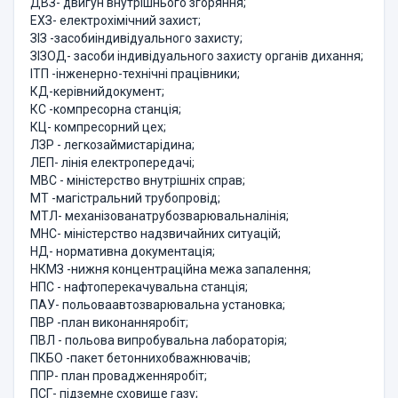
ДВЗ- двигун внутрішнього згоряння;
ЕХЗ- електрохімічний захист;
ЗІЗ -засобиіндивідуального захисту;
ЗІЗОД- засоби індивідуального захисту органів дихання;
ІТП -інженерно-технічні працівники;
КД-керівнийдокумент;
КС -компресорна станція;
КЦ- компресорний цех;
ЛЗР - легкозаймистарідина;
ЛЕП- лінія електропередачі;
МВС - міністерство внутрішніх справ;
МТ -магістральний трубопровід;
МТЛ- механізованатрубозварювальналінія;
МНС- міністерство надзвичайних ситуацій;
НД- нормативна документація;
НКМЗ -нижня концентраційна межа запалення;
НПС - нафтоперекачувальна станція;
ПАУ- польоваавтозварювальна установка;
ПВР -план виконанняробіт;
ПВЛ - польова випробувальна лабораторія;
ПКБО -пакет бетоннихобважнювачів;
ППР- план провадженняробіт;
ПСГ- підземне сховище газу;