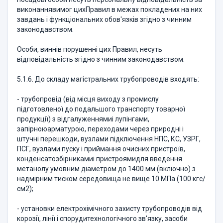
виконаннявимог цихПравил в межах покладених на них
завдань і функціональних обов'язків згідно з чинним
законодавством.
Особи, виннів порушенні цих Правил, несуть
відповідальність згідно з чинним законодавством.
5.1.6. До складу магістральних трубопроводів входять:
- трубопровід (від місця виходу з промислу
підготовленої до подальшого транспорту товарної
продукції) з відгалуженнямиі лупінгами,
запірноюарматурою, переходами через природні і
штучні перешкоди, вузлами підключення НПС, КС, УЗРГ,
ПСГ, вузлами пуску і приймання очисних пристроїв,
конденсатозбірникамиі пристроямидля введення
метанолу умовним діаметром до 1400 мм (включно) з
надмірним тиском середовища не вище 10 МПа (100 кгс/
см2);
- установки електрохімічного захисту трубопроводів від
корозії, лінії і спорудитехнологічного зв'язку, засоби