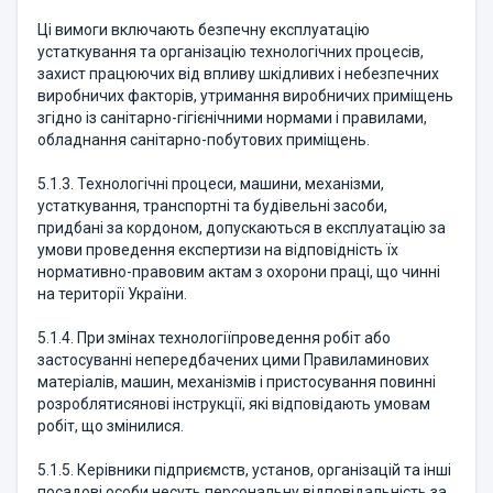
Ці вимоги включають безпечну експлуатацію
устаткування та організацію технологічних процесів,
захист працюючих від впливу шкідливих і небезпечних
виробничих факторів, утримання виробничих приміщень
згідно із санітарно-гігієнічними нормами і правилами,
обладнання санітарно-побутових приміщень.
5.1.3. Технологічні процеси, машини, механізми,
устаткування, транспортні та будівельні засоби,
придбані за кордоном, допускаються в експлуатацію за
умови проведення експертизи на відповідність їх
нормативно-правовим актам з охорони праці, що чинні
на території України.
5.1.4. При змінах технологіїпроведення робіт або
застосуванні непередбачених цими Правиламинових
матеріалів, машин, механізмів і пристосування повинні
розроблятисянові інструкції, які відповідають умовам
робіт, що змінилися.
5.1.5. Керівники підприємств, установ, організацій та інші
посадові особи несуть персональну відповідальність за