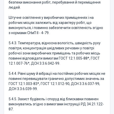
безпеки виконання робіт, перебування й переміщення
людей.
Штучне освітлення у виробничих приміщеннях і на
робочих місцях залежить від характеру робіт, що
виконуються, і повинно забезпечити освітленість згідно
з нормами СНиП ІІ - 4-79.
5.4.3. Температура, відносна вологість, швидкість руху
повітря, концентрація шкідливих речовин у повітрі
робочої зони виробничих приміщень та робочих місць
повинні відповідати вимогам ГОСТ 12.1.005-88*, ГОСТ
12.1.007-76*, ДСН 3.3.6.042-99.
5.4.4. Рівні шуму й вібрації на постійних робочих місцях не
повинні перевищувати гранично допустимих значень за
ГОСТ 12.1.003-83*, ГОСТ 12.1.012-90, ДСН 3.3.6.037-99,
ДСН 3.3.6.039-99.
5.4.5. Захист будівель і споруд від блискавки повинен
виконуватись згідно з вимогами інструкції РД 34.21.122-
87.