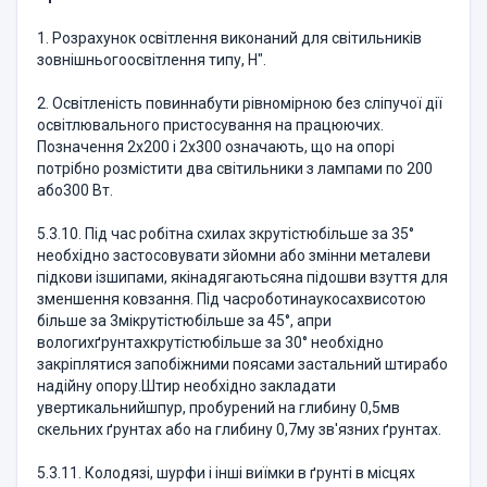
1. Розрахунок освітлення виконаний для світильників
зовнішньогоосвітлення типу, Н".
2. Освітленість повиннабути рівномірною без сліпучої дії
освітлювального пристосування на працюючих.
Позначення 2х200 і 2х300 означають, що на опорі
потрібно розмістити два світильники з лампами по 200
або300 Вт.
5.3.10. Під час робітна схилах зкрутістюбільше за 35°
необхідно застосовувати зйомни або змінни металеви
підкови ізшипами, якінадягаютьсяна підошви взуття для
зменшення ковзання. Під часроботинаукосахвисотою
більше за 3мікрутістюбільше за 45°, апри
вологихґрунтахкрутістюбільше за 30° необхідно
закріплятися запобіжними поясами застальний штирабо
надійну опору.Штир необхідно закладати
увертикальнийшпур, пробурений на глибину 0,5мв
скельних ґрунтах або на глибину 0,7му зв'язних ґрунтах.
5.3.11. Колодязі, шурфи і інші виїмки в ґрунті в місцях