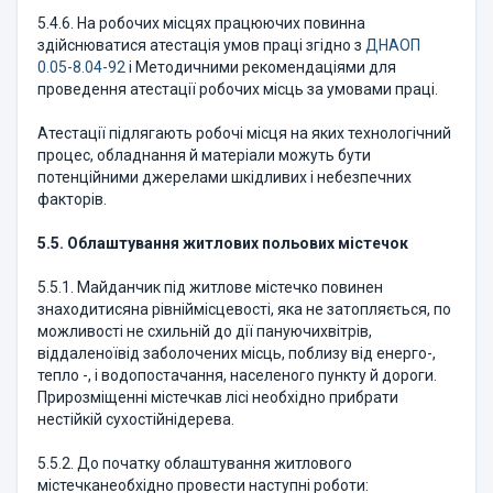
5.4.6. На робочих місцях працюючих повинна
здійснюватися атестація умов праці згідно з
ДНАОП
0.05-8.04-92
і Методичними рекомендаціями для
проведення атестації робочих місць за умовами праці.
Атестації підлягають робочі місця на яких технологічний
процес, обладнання й матеріали можуть бути
потенційними джерелами шкідливих і небезпечних
факторів.
5.5. Облаштування житлових польових містечок
5.5.1. Майданчик під житлове містечко повинен
знаходитисяна рівніймісцевості, яка не затопляється, по
можливості не схильній до дії пануючихвітрів,
віддаленоївід заболочених місць, поблизу від енерго-,
тепло -, і водопостачання, населеного пункту й дороги.
Прирозміщенні містечкав лісі необхідно прибрати
нестійкій сухостійнідерева.
5.5.2. До початку облаштування житлового
містечканеобхідно провести наступні роботи: