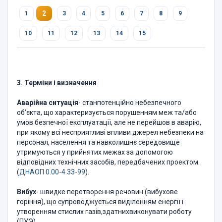
2
1
3
4
5
6
7
8
9
10
11
12
13
14
15
3. Терміни і визначення
Аварійна ситуація
- станпотенційно небезпечного
об’єкта, що характеризується порушенням меж та/або
умов безпечної експлуатації, але не перейшов в аварію,
при якому всі несприятливі впливи джерел небезпеки на
персонал, населення та навколишнє середовище
утримуються у прийнятих межах за допомогою
відповідних технічних засобів, передбачених проектом.
(
ДНАОП 0.00-4.33-99
).
Вибух
- швидке перетворення речовин (вибухове
горіння), що супроводжується виділенням енергії і
утворенням стислих газів,здатнихвиконувати роботу
(ПУЭ).