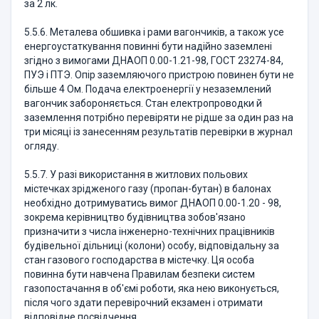
за 2 лк.
5.5.6. Металева обшивка і рами вагончиків, а також усе
енергоустаткування повинні бути надійно заземлені
згідно з вимогами ДНАОП 0.00-1.21-98, ГОСТ 23274-84,
ПУЭ і ПТЭ. Опір заземляючого пристрою повинен бути не
більше 4 Ом. Подача електроенергії у незаземлений
вагончик забороняється. Стан електропроводки й
заземлення потрібно перевіряти не рідше за один раз на
три місяці із занесенням результатів перевірки в журнал
огляду.
5.5.7. У разі використання в житлових польових
містечках зрідженого газу (пропан-бутан) в балонах
необхідно дотримуватись вимог ДНАОП 0.00-1.20 - 98,
зокрема керівництво будівництва зобов'язано
призначити з числа інженерно-технічних працівників
будівельної дільниці (колони) особу, відповідальну за
стан газового господарства в містечку. Ця особа
повинна бути навчена Правилам безпеки систем
газопостачання в об'ємі роботи, яка нею виконується,
після чого здати перевірочний екзамен і отримати
відповідне посвідчення.