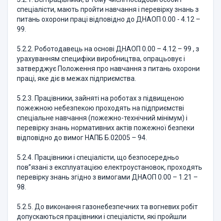
спеціалісти, мають пройти навчання і перевірку знань з
питань охорони праці відповідно до ДНАОП 0.00 - 4.12 –
99.
5.2.2. Роботодавець на основі ДНАОП 0.00 – 4.12 – 99 , з
урахуванням специфіки виробництва, опрацьовує і
затверджує Положення про навчання з питань охорони
праці, яке діє в межах підприємства.
5.2.3. Працівники, зайняті на роботах з підвищеною
пожежною небезпекою проходять на підприємстві
спеціальне навчання (пожежно-технічний мінімум) і
перевірку знань нормативних актів пожежної безпеки
відповідно до вимог НАПБ Б.02005 – 94.
5.2.4. Працівники і спеціалісти, що безпосередньо
пов”язані з експлуатацією електроустановок, проходять
перевірку знань згідно з вимогами ДНАОП 0.00 – 1.21 –
98.
5.2.5. До виконання газонебезпечних та вогневих робіт
допускаються працівники і спеціалісти, які пройшли