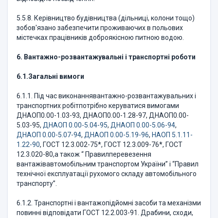
5.5.8. Керівництво будівництва (дільниці, колони тощо)
зобов'язано забезпечити проживаючих в польових
містечках працівників доброякісною питною водою.
6. Вантажно-розвантажувальні і транспортні роботи
6.1.
Загальні вимоги
6.1.1. Під час виконаннявантажно-розвантажувальних і
транспортних робітпотрібно керуватися вимогами
ДНАОП0.00-1.03-93, ДНАОП0.00-1.28-97, ДНАОП0.00-
5.03-95,
ДНАОП 0.00-5.04-95
,
ДНАОП 0.00-5.06-94
,
ДНАОП 0.00-5.07-94
,
ДНАОП 0.00-5.19-96
,
НАОП 5.1.11-
1.22-90
, ГОСТ 12.3.002-75*, ГОСТ 12.3.009-76*, ГОСТ
12.3.020-80,а також “ Правилперевезення
вантажівавтомобільним транспортом України” і “Правил
технічної експлуатації рухомого складу автомобільного
транспорту”.
6.1.2. Транспортні і вантажопідйомні засоби та механізми
повинні відповідати ГОСТ 12.2.003-91. Драбини, сходи,