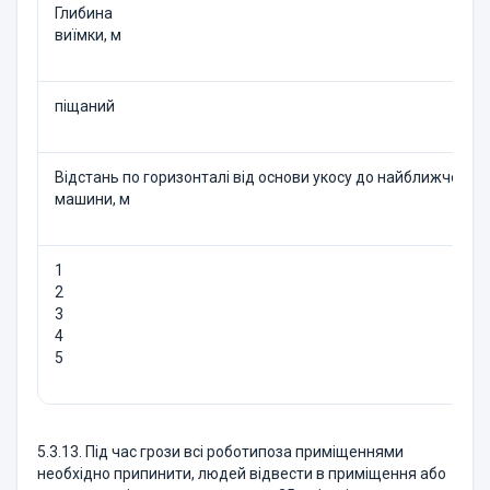
Глибина
виїмки, м
піщаний
Відстань по горизонталі від основи укосу до найближчої оп
машини, м
1
2
3
4
5
5.3.13. Під час грози всі роботипоза приміщеннями
необхідно припинити, людей відвести в приміщення або