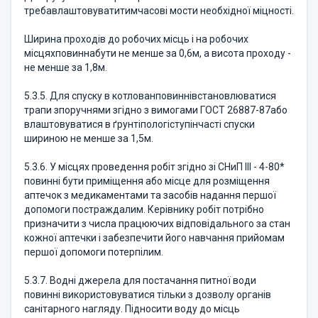
требавлаштовуватитимчасові мости необхідної міцності.
Ширина проходів до робочих місць і на робочих
місцяхповиннабути не менше за 0,6м, а висота проходу -
не менше за 1,8м.
5.3.5. Для спуску в котлованповиннівстановлюватися
трапи зпоручнями згідно з вимогами ГОСТ 26887-87або
влаштовуватися в ґрунтіпологіступінчасті спуски
шириною не менше за 1,5м.
5.3.6. У місцях проведення робіт згідно зі СНиП ІІІ - 4-80*
повинні бути приміщення або місце для розміщення
аптечок з медикаментами та засобів надання першої
допомоги постраждалим. Керівнику робіт потрібно
призначити з числа працюючих відповідального за стан
кожної аптечки і забезпечити його навчання прийомам
першої допомоги потерпілим.
5.3.7. Водні джерела для постачання питної води
повинні використовуватися тільки з дозволу органів
санітарного нагляду. Підносити воду до місць