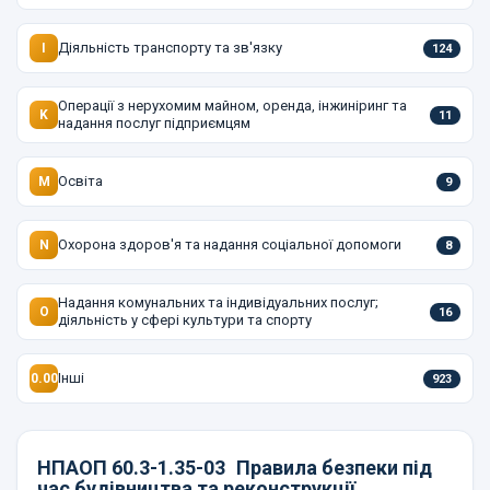
Діяльність транспорту та зв'язку
I
124
Операції з нерухомим майном, оренда, інжиніринг та
K
11
надання послуг підприємцям
Освіта
M
9
Охорона здоров'я та надання соціальної допомоги
N
8
Надання комунальних та індивідуальних послуг;
O
16
діяльність у сфері культури та спорту
Інші
0.00
923
НПАОП 60.3-1.35-03
Правила безпеки під
час будівництва та реконструкції