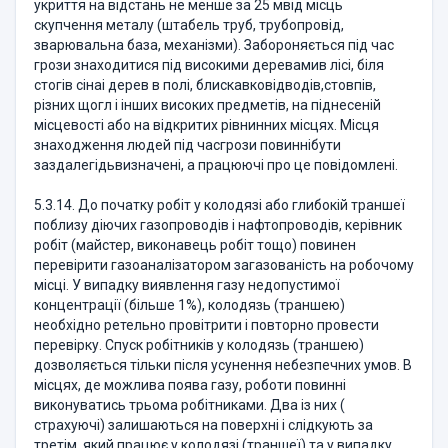
укриття на відстань не менше за 25 мвід місць
скупчення металу (штабель труб, трубопровід,
зварювальна база, механізми). Забороняється під час
грози знаходитися під високими деревамив лісі, біля
стогів сінаі дерев в полі, блискавковідводів,стовпів,
різних щогл і інших високих предметів, на піднесеній
місцевості або на відкритих рівнинних місцях. Місця
знаходження людей під часгрози повиннібути
заздалегідьвизначені, а працюючі про це повідомлені.
5.3.14. До початку робіт у колодязі або глибокій траншеї
поблизу діючих газопроводів і нафтопроводів, керівник
робіт (майстер, виконавець робіт тощо) повинен
перевірити газоаналізатором загазованість на робочому
місці. У випадку виявлення газу недопустимої
концентрації (більше 1%), колодязь (траншею)
необхідно ретельно провітрити і повторно провести
перевірку. Спуск робітників у колодязь (траншею)
дозволяється тільки після усунення небезпечних умов. В
місцях, де можлива поява газу, роботи повинні
виконуватись трьома робітниками. Два із них (
страхуючі) залишаються на поверхні і слідкують за
третім, який працює у колодязі (траншеї) та у випадку