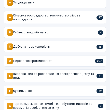
Усі документи
★
Сільське господарство, мисливство, лісове
A
27
господарство
Рибальство, рибництво
B
4
Добувна промисловість
C
15
Переробна промисловість
D
267
Виробництво та розподілення електроенергії, газу та
E
21
води
Будівництво
F
29
Торгівля; ремонт автомобілів, побутових виробів та
G
3
предметів особистого вжитку