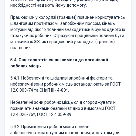
необхідності надають йому допомогу.
Працюючий у колодязі (траншеї) повинен користуватись
шланговим протигазом і запобіжним поясом, кінець
мотузки від якого повинен знаходитись в руках одного із
страхуючих робочих. Страхуючі працівники повинні бути
із такими ж ЗІЗ, як і працюючий у колодязі (траншеї)
працівник.
5.4. Санітарно-гігієнічні вимоги до організації
робочих місць
5.4.1. Небезпечні та шкідливі виробничі фактори та
небезпечні зони робочих місць встановлюють за ГОСТ
12.0.003-74 та СНиП ІІІ - 4-80*.
Небезпечні зони робочих місць слід огороджувати й
позначати знаками безпеки згідно з вимогами ГОСТ
12.4.026-76*, ГОСТ 12.4.059-89.
5.4.2. Приміщення і робочі місця повинні
забезпечуватися штучним освітленням, достатнім для