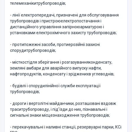
телемеханікитрубопроводів;
- лінії електропередачі, призначені для обслуговування
трубопроводів і пристроюелектропостачання і
дистанційного управління запірноюарматурою і
установками електрохімічного захисту трубопроводів;
- протипожежні засоби, протиерозійніі захисні
спорудитрубопроводів;
- місткостідля зберігання і розгазуванняконденсату,
земляні амбари для аварійного випуску нафти,
нафтопродуктів, конденсату і зрідженихв углеводнів;
- будівлі і спорудилінійної служби експлуатації
трубопроводів;
- дороги і вертолітні майданчики, розташовані вздовж
траситрубопроводу, і під'їзди до них, пізнавальні і
сигнальні знаки місцезнаходження трубопроводів;
- перекачувальні і наливні станції, резервуарні парки, КСі