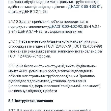
пов'язані збудівництвом магістральних трубопроводів,
здійснюється відповіднодо діючого
ДНАОП 0.00-4.03-01
,
а також ДБН В.1.2-1-95.
5.1.10. Здача - приймання об'єкта проводиться в
порядку, встановленому
ДНАОП 0.00-4.02-92
, ДБН А.3.1-
3-94 і ДБН А.3.1-4-95 та оформляється актом.
5.1.11. Небезпечні зони будівельного майданчика слід
огороджувати згідно з ГОСТ 23407-78 (ГОСТ 12.4.059-89)
і позначати знаками безпеки і написами встановленої за
ГОСТ 12.4.026-76* форми.
5.1.12. За безпечність конструкцій, якість будівельно-
монтажних і ремонтних робіт, а також відповідність
об’єктів магістральних трубопроводів цим Правилам
відповідає підприємство, установа, організація
(незалежно від форм власності та відомчої належності),
що виконує відповідні роботи.
5.2. Інструктаж і навчання
5.2.1. Всі працівники, в тому числі посадови особи і