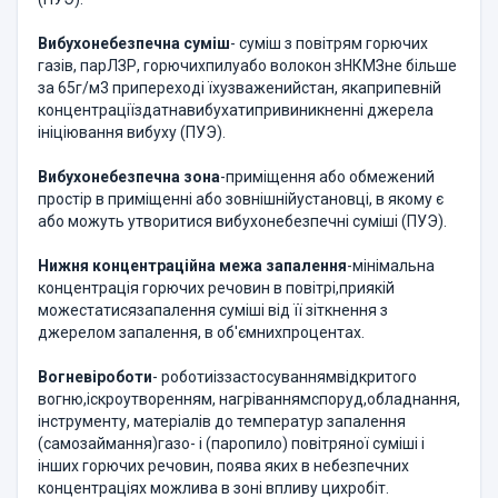
Вибухонебезпечна
суміш
- суміш з повітрям горючих
газів, парЛЗР, горючихпилуабо волокон зНКМЗне більше
за 65г/м3 припереході їхузваженийстан, якаприпевній
концентраціїздатнавибухатипривиникненні джерела
ініціювання вибуху (ПУЭ).
Вибухонебезпечна
зона
-приміщення або обмежений
простір в приміщенні або зовнішнійустановці, в якому є
або можуть утворитися вибухонебезпечні суміші (ПУЭ).
Нижня
концентраційна межа запалення
-мінімальна
концентрація горючих речовин в повітрі,приякій
можестатисязапалення суміші від її зіткнення з
джерелом запалення, в об'ємнихпроцентах.
Вогневі
роботи
- роботиіззастосуваннямвідкритого
вогню,іскроутворенням, нагріваннямспоруд,обладнання,
інструменту, матеріалів до температур запалення
(самозаймання)газо- і (паропило) повітряної суміші і
інших горючих речовин, поява яких в небезпечних
концентраціях можлива в зоні впливу цихробіт.