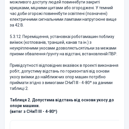
можливого доступу людей повиннібути закриті
кришками, міцними щитами або огороджені. У темний
час доби огорожі повиннібути освітлені (позначені)
електричними сигнальними лампами напругоюне вище
за 42 В.
5.3.12. Переміщення, установкаі роботамашин поблизу
виїмок (котлованів, траншей, канав та ін.) з
неукріпленими укосами дозволяєтьсятільки за межами
призми обвалення ґрунту на відстані, встановленій ПВР.
Привідсутності відповідних вказівок в проекті виконання
робіт, допустиму відстань по горизонталі від основи
укосу виїмки до найближчих опор машин потрібно
приймати згідно з вимогами СНиП ІІІ - 4-80* за даними
таблиці 2.
Таблиця 2. Допустима відстань від основи укосу до
опори машини.
(витяг з СНиП ІІІ - 4-80*)