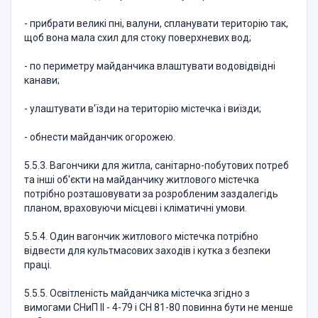
- прибрати великі пні, валуни, спланувати територію так,
щоб вона мала схил для стоку поверхневих вод;
- по периметру майданчика влаштувати водовідвідні
канави;
- улаштувати в'їзди на територію містечка і виїзди;
- обнести майданчик огорожею.
5.5.3. Вагончики для житла, санітарно-побутових потреб
та інші об'єкти на майданчику житлового містечка
потрібно розташовувати за розробленим заздалегідь
планом, враховуючи місцеві і кліматичні умови.
5.5.4. Один вагончик житлового містечка потрібно
відвести для культмасових заходів і кутка з безпеки
праці.
5.5.5. Освітленість майданчика містечка згідно з
вимогами СНиП ІІ - 4-79 і СН 81-80 повинна бути не менше