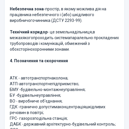
Небезпечна
зона
-простір, в якому можлива дія на
працівника небезпечного і (або) шкідливого
виробничогочинника (ДСТУ 2293-99).
Технічний
коридор
- це земельнадільниця,в
межахякогопроходить системапаралельно прокладених
трубопроводів і комунікацій, обмежений з
обохсторінохоронними зонами.
4. Позначення та скорочення
АТК - автотранспортнаколона;
АТП-автотранспортнепідприємство;
БМУ -будівельно-монтажнеуправління;
БУ -будівельнеуправління;
ВО - виробниче об'єднання;
ГДК -гранично допустимаконцентраціяшкідливих
речовин в повітрі;
ГРС- газорозподільна станція;
ДАБК -державний архітектурно-будівельний контроль;