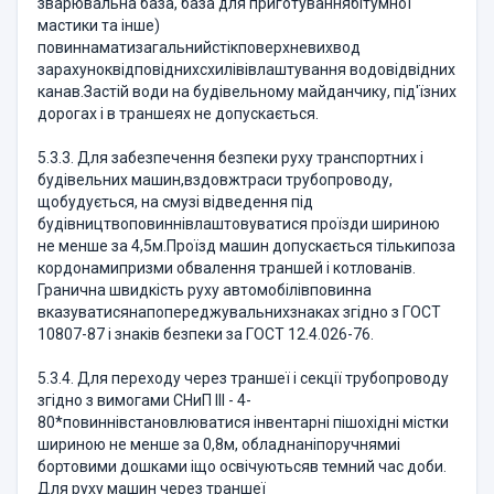
зварювальна база, база для приготуваннябітумної
мастики та інше)
повиннаматизагальнийстікповерхневихвод
зарахуноквідповіднихсхилівівлаштування водовідвідних
канав.Застій води на будівельному майданчику, під'їзних
дорогах і в траншеях не допускається.
5.3.3. Для забезпечення безпеки руху транспортних і
будівельних машин,вздовжтраси трубопроводу,
щобудується, на смузі відведення під
будівництвоповиннівлаштовуватися проїзди шириною
не менше за 4,5м.Проїзд машин допускається тількипоза
кордонамипризми обвалення траншей і котлованів.
Гранична швидкість руху автомобілівповинна
вказуватисянапопереджувальнихзнаках згідно з ГОСТ
10807-87 і знаків безпеки за ГОСТ 12.4.026-76.
5.3.4. Для переходу через траншеї і секції трубопроводу
згідно з вимогами СНиП ІІІ - 4-
80*повиннівстановлюватися інвентарні пішохідні містки
шириною не менше за 0,8м, обладнаніпоручнямиі
бортовими дошками іщо освічуютьсяв темний час доби.
Для руху машин через траншеї