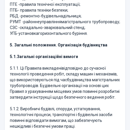
ПТЕ -правила технічної експлуатації;
ПТБ- правила техніки безпеки;
РБД -ремонтно-будівельнадільниця;
РУМТ -районнеуправліннямагістрального трубопроводу;
СЗС -складально-зварювальний стенд;
УГБ-установкагоризонтального буріння.
5. Загальні положення. Організація будівництва
5.1.
Загальні організаційні вимоги
5.1.1. Ці Правила викладенівідповідно до сучасної
технології проведення робіт, складу машин і механізмів,
що використовуються під часбудівництва магістральних
трубопроводів. Будівельні організації на основі цих
Правил з урахуванням місцевих умов повинні розробитиі
затвердити інструкції щодо безпечного ведення робіт.
5.1.2. Виробничі будівлі, споруди, устаткування,
технологічні процеси, транспортні і будівельні засоби
повинні відповідати вимогам, що забезпечують
нешкідливі і безпечні умови праці.