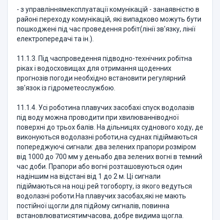
- з управліннямексплуатації комунікацій - занаявністю в
районі переходу комунікацій, які випадково можуть бути
пошкоджені під час проведення робіт(лінії зв'язку, лінії
електропередачі та ін.).
11.1.3. Під часпроведення підводно-технічних робітна
ріках і водосховищах для отримання щоденних
прогнозів погоди необхідно встановити регулярний
зв'язок із гідрометеослужбою.
11.1.4. Усі роботина плавучих засобахі спуск водолазів
під воду можна проводити при хвилюванніводної
поверхні до трьох балів. На дільницях суднового ходу, де
виконуються водолазні роботи,на суднах підіймаються
попереджуючі сигнали: два зелених прапори розміром
від 1000 до 700 мм у деньабо два зелених вогні в темний
час доби. Прапори або вогні розташовуються один
надіншим на відстані від 1 до 2 м. Ці сигнали
підіймаються на ноці рей тогоборту, із якого ведуться
водолазні роботи.На плавучих засобах,які не мають
постійної щогли для підйому сигналів, повинна
встановлюватисятимчасова, добре видима щогла.