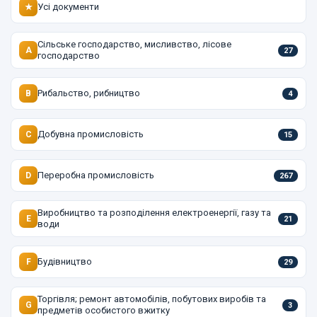
Усі документи
★
Сільське господарство, мисливство, лісове
A
27
господарство
Рибальство, рибництво
B
4
Добувна промисловість
C
15
Переробна промисловість
D
267
Виробництво та розподілення електроенергії, газу та
E
21
води
Будівництво
F
29
Торгівля; ремонт автомобілів, побутових виробів та
G
3
предметів особистого вжитку