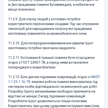
ін.)всі працівники повинні бутививедені, а небезпечне
місце позначено.
11.2.9. Для спуску людей у котлован потрібно
користуватися переносними сходами. Під час опускання
ланоктруб для нарощування патрону всі працівники
зкотловану повинніпіти за межінебезпечної зони.
11.2.10. Для попередженнявиникнення завалів ґрунт
ізкотловану потрібно своєчасно видаляти.
11.2.11. Котловани й траншеї повинні бути огороджені
згідно з ГОСТ 23407-78, а перед ними встановлені
попереджуючі знаки безпеки.
11.2.12. Біля діючих підземних комунікацій, згідно з
НАОП
1.1.23-1.16-79
, земляні роботи повинні виконуватись під
наглядом особи, відповідальної за виконання цих робіт.
Розробку ґрунту механізмами необхідно припинити на
відстані не менше 2 м від підземних комунікацій.
Розробляти ґрунт дозволяється тільки лопатами.
Користуватись при цьому ударними інструментами (лом,