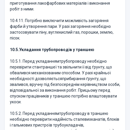
приготування лакофарбових матеріалів і виконання
робіт з ними.
10.4.11. Потрібно виключити можливість загоряння
фарби й утворення пари. У разі загоряння необхідно
застосовувати піну, вуглекислий газ, порошки, землю,
пісок.
10.5.
Укладання трубопроводів у траншею
10.5.1. Перед укладаннямтрубопроводу необхідно
перевірити стантраншеї та звільнити ії від ґрунту, що
обвалився механізованим способом. У разі крайньої
необхідності дозволяєтьсяприбирання ґрунту, що
звалився, вручну під безпосереднім керівництвом особи,
відповідальної за виконання робіт. Прицьому перед
спуском працівників у траншею потрібно влаштовувати
укоси.
10.5.2. Перед укладаннямтрубопроводу в траншею
необхідно перевірити надійність сталевихканатів, блоків
і гальмових пристроїв трубоукладачів,