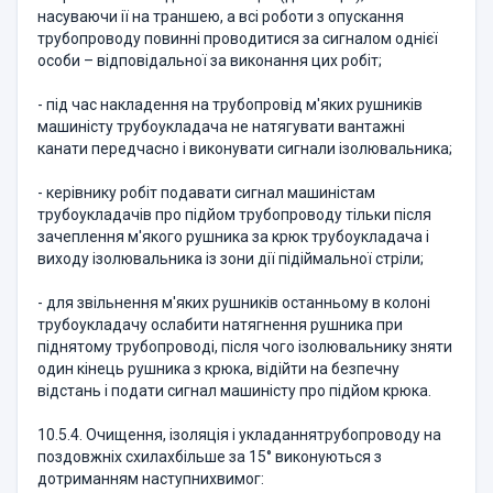
насуваючи ії на траншею, а всі роботи з опускання
трубопроводу повинні проводитися за сигналом однієї
особи – відповідальної за виконання цих робіт;
- під час накладення на трубопровід м'яких рушників
машиністу трубоукладача не натягувати вантажні
канати передчасно і виконувати сигнали ізолювальника;
- керівнику робіт подавати сигнал машиністам
трубоукладачів про підйом трубопроводу тільки після
зачеплення м'якого рушника за крюк трубоукладача і
виходу ізолювальника із зони дії підіймальної стріли;
- для звільнення м'яких рушників останньому в колоні
трубоукладачу ослабити натягнення рушника при
піднятому трубопроводі, після чого ізолювальнику зняти
один кінець рушника з крюка, відійти на безпечну
відстань і подати сигнал машиністу про підйом крюка.
10.5.4. Очищення, ізоляція і укладаннятрубопроводу на
поздовжніх схилахбільше за 15° виконуються з
дотриманням наступнихвимог: