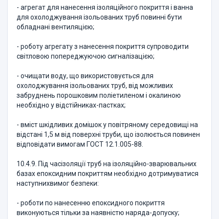
- агрегат для нанесення ізоляційного покриття і ванна
для охолоджування ізольованих труб повинні бути
обладнані вентиляцією;
- роботу агрегату з нанесення покриття супроводити
світловою попереджуючою сигналізацією;
- очищати воду, що використовується для
охолоджування ізольованих труб, від можливих
забруднень порошковим поліетиленом і окалиною
необхідно у відстійниках-пастках;
- вміст шкідливих домішок у повітряному середовищі на
відстані 1,5 м від поверхні труби, що ізолюється повинен
відповідати вимогам ГОСТ 12.1.005-88.
10.4.9. Під часізоляції труб на ізоляційно-зварювальних
базах епоксидним покриттям необхідно дотримуватися
наступнихвимог безпеки:
- роботи по нанесенню епоксидного покриття
виконуються тільки за наявністю наряда-допуску;