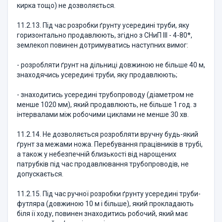
кирка тощо) не дозволяється.
11.2.13. Під час розробки ґрунту усередині труби, яку
горизонтально продавлюють, згідно з СНиП ІІІ - 4-80*,
землекоп повинен дотримуватись наступних вимог:
- розробляти ґрунт на дільниці довжиною не більше 40 м,
знаходячись усередині труби, яку продавлюють;
- знаходитись усередині трубопроводу (діаметром не
менше 1020 мм), який продавлюють, не більше 1 год. з
інтервалами між робочими циклами не менше 30 хв.
11.2.14. Не дозволяється розробляти вручну будь-який
ґрунт за межами ножа. Перебування працівників в трубі,
а також у небезпечній близькості від нарощених
патрубків під час продавлювання трубопроводів, не
допускається.
11.2.15. Під час ручної розробки ґрунту усередині труби-
футляра (довжиною 10 м і більше), який прокладають
біля ії ходу, повинен знаходитись робочий, який має