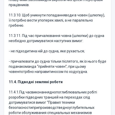
працівників.
11.3.10. Щоб уникнути попаданняводи в човен (шлюпку),
її потрібно вести упоперек хвилі, а не паралельно
гребеню.
11.3.11. Під час причалювання човна (шлюпки) до судна
необхідно дотримуватися наступних вимог:
- не підходитина ній до судна, яке рухається;
- причалювати до судна тільки післятого, як із нього буде
поданакоманда “прийняти човен”; при цьому
човенпотрібно направитиносом по ходусудна.
11.4. Підводні земляні роботи
11.4.1.Під часвиконанняднопоглиблювальних робіті
розробки підводних траншей на переходах слід
дотримуватися вимог “Правил техники
безопасностиприпроизводстведноуглубительных
роботи обслуживания специальных механизмов