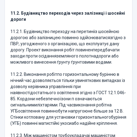
11.2. Будівництво переходів через залізниці і шосейні
дороги
11.2.1. Будівництво переходу на перетинііз шосейною
дорогою або залізницею повинно здійснюватисязгідно з
ПВР, узгодженого з організацією, що експлуатує дану
дорогу. Проект виконання робіт повиненпередбачати
заходи проти осіданняземляного полотнадороги або
можливого винесення ґрунту ґрунтовими водами.
11.2.2. Виконання робітпо горизонтальному бурінню в
нічний час дозволяється тільки увиняткових випадках із
дозволу керівника управлінняі при
наявностідостатнього освітлення згідно з ГОСТ 12.1.046-
85. Кордони небезпечноїзони п означаються
сигнальнимиліхтарями. Під часвиконання робітна
УГБосвітлення повиннобути напругоюне більше за 12 В.
Стінки котловану для установки горизонтальногобуріння
(УГБ) повинні матистійкі укосиабо надійне кріплення.
11.2.3. Між машиністом трубоукладачаі машиністом