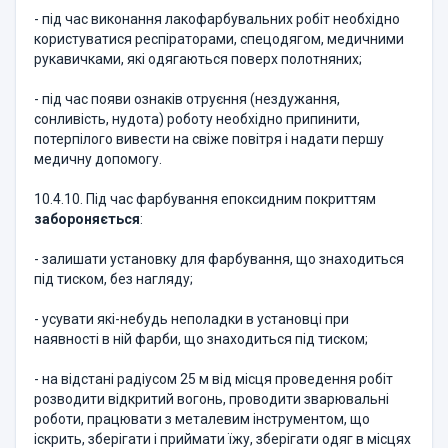
- під час виконання лакофарбувальних робіт необхідно
користуватися респіраторами, спецодягом, медичними
рукавичками, які одягаються поверх полотняних;
- під час появи ознаків отруєння (нездужання,
сонливість, нудота) роботу необхідно припинити,
потерпілого вивести на свіже повітря і надати першу
медичну допомогу.
10.4.10. Під час фарбування епоксидним покриттям
забороняється
:
- залишати установку для фарбування, що знаходиться
під тиском, без нагляду;
- усувати які-небудь неполадки в установці при
наявності в ній фарби, що знаходиться під тиском;
- на відстані радіусом 25 м від місця проведення робіт
розводити відкритий вогонь, проводити зварювальні
роботи, працювати з металевим інструментом, що
іскрить, зберігати і приймати їжу, зберігати одяг в місцях