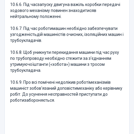
10.6.6. Під часзапуску двигуна важіль коробки передачі
ходового механізму повинен знаходитисяв
нейтральному положенні.
10.6.7. Під час роботимашин необхідно забезпечувати
узгодженістьдій машиністів очисних, ізоляційних машин і
трубоукладачів.
10.6.8. Щоб уникнути перекидання машини під час руху
по трубопроводу необхідно стежити за з'єднанням
утримуючоїштанги («хобота») машини з тросом
трубоукладача.
10.6.9. Про всі помічені недолікив роботімеханізмів
машиніст зобов'язаний доповістимеханіку або керівнику
робіт. До усунення несправностей приступати до
роботизабороняється.