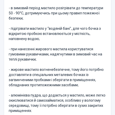
- в зимовий період мастило розігрівати до температури
50 - 90°С, дотримуючись при цьому правил пожежної
безпеки;
- підігрівати мастило у “водяній бані", для чого бочка з
відкритою пробкою встановлюється у місткість,
наповнену водою;
- при нанесенні жирового мастила користуватися
гумовими рукавичками, надягнутими в зимовий час на
теплі рукавички;
- жирове мастило вогненебезпечне, тому його потрібно
доставляти в спеціальних металевих бочках із
загвинченими пробками і зберігати в приміщеннях,
обладнаних протипожежними засобами;
- алюмінієва пудра, що додається у мастило, може легко
окислюватися й самозайматися, особливо у вологому
середовищі, тому її потрібно зберігати в сухих закритих
приміщеннях.