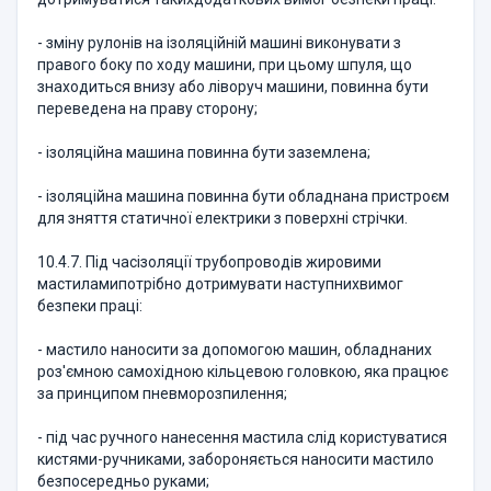
- зміну рулонів на ізоляційній машині виконувати з
правого боку по ходу машини, при цьому шпуля, що
знаходиться внизу або ліворуч машини, повинна бути
переведена на праву сторону;
- ізоляційна машина повинна бути заземлена;
- ізоляційна машина повинна бути обладнана пристроєм
для зняття статичної електрики з поверхні стрічки.
10.4.7. Під часізоляції трубопроводів жировими
мастиламипотрібно дотримувати наступнихвимог
безпеки праці:
- мастило наносити за допомогою машин, обладнаних
роз'ємною самохідною кільцевою головкою, яка працює
за принципом пневморозпилення;
- під час ручного нанесення мастила слід користуватися
кистями-ручниками, забороняється наносити мастило
безпосередньо руками;