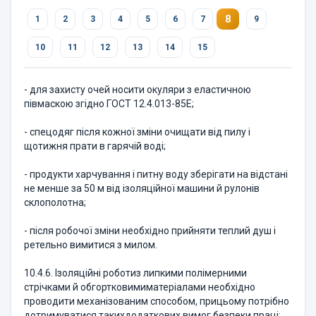
8
1
2
3
4
5
6
7
9
10
11
12
13
14
15
- для захисту очей носити окуляри з еластичною
півмаскою згідно ГОСТ 12.4.013-85Е;
- спецодяг після кожної зміни очищати від пилу і
щотижня прати в гарячій воді;
- продукти харчування і питну воду зберігати на відстані
не менше за 50 м від ізоляційної машини й рулонів
склополотна;
- після робочої зміни необхідно прийняти теплий душ і
ретельно вимитися з милом.
10.4.6. Ізоляційні роботиз липкими полімерними
стрічками й обгортковимиматеріалами необхідно
проводити механізованим способом, прицьому потрібно
дотримуватися такихдодаткових вимог безпеки праці: