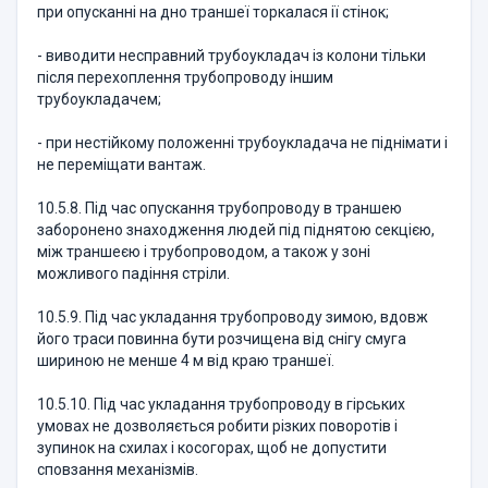
при опусканні на дно траншеї торкалася ії стінок;
- виводити несправний трубоукладач із колони тільки
після перехоплення трубопроводу іншим
трубоукладачем;
- при нестійкому положенні трубоукладача не піднімати і
не переміщати вантаж.
10.5.8. Під час опускання трубопроводу в траншею
заборонено знаходження людей під піднятою секцією,
між траншеєю і трубопроводом, а також у зоні
можливого падіння стріли.
10.5.9. Під час укладання трубопроводу зимою, вдовж
його траси повинна бути розчищена від снігу смуга
шириною не менше 4 м від краю траншеї.
10.5.10. Під час укладання трубопроводу в гірських
умовах не дозволяється робити різких поворотів і
зупинок на схилах і косогорах, щоб не допустити
сповзання механізмів.