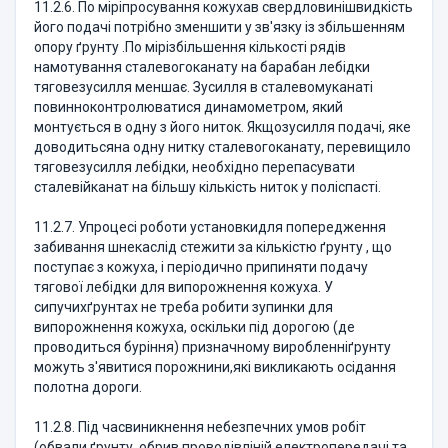
11.2.6. По міріпросування кожухав свердловинішвидкість
його подачі потрібно зменшити у зв'язку із збільшенням
опору ґрунту .По мірізбільшення кількості рядів
намотування сталевогоканату на барабан лебідки
тяговезусилля меншає. Зусилля в сталевомуканаті
повинноконтролюватися динамометром, який
монтується в одну з його ниток. Якщозусилля подачі, яке
доводитьсяна одну нитку сталевогоканату, перевищило
тяговезусилля лебідки, необхідно перепасувати
сталевійканат на більшу кількість ниток у поліспасті.
11.2.7. Упроцесі роботи установкидля попередження
забивання шнекаслід стежити за кількістю ґрунту , що
поступає з кожуха, і періодично припиняти подачу
тягової лебідки для випорожнення кожуха. У
сипучихґрунтах не треба робити зупинки для
випорожнення кожуха, оскільки під дорогою (де
проводиться буріння) призначному виробленніґрунту
можуть з'явитися порожнини,які викликають осідання
полотна дороги.
11.2.8. Під часвиникнення небезпечних умов робіт
(обвали ґрунту, обрив проводівліній електропередачі та