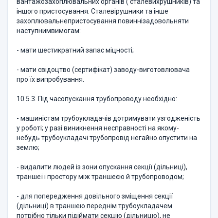
вантажозахоплювальних органів ( сталевихрушників) та
іншого пристосування. Сталевірушники та інше
захоплювальнепристосування повиннізадовольняти
наступнимвимогам:
- мати шестикратний запас міцності;
- мати свідоцтво (сертифікат) заводу-виготовлювача
про їх випробування.
10.5.3. Під часопускання трубопроводу необхідно:
- машиністам трубоукладачів дотримувати узгодженість
у роботі; у разі виникнення несправності на якому-
небудь трубоукладачі трубопровід негайно опустити на
землю;
- видалити людей із зони опускання секції (дільниці),
траншеї і простору між траншеєю й трубопроводом;
- для попередження довільного зміщення секції
(дільниці) в траншею переднім трубоукладачем
потрібно тільки підіймати секцію (дільницю), не