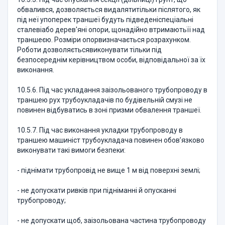
обвалився, дозволяється видалятитільки післятого, як
під неї упоперек траншеї будуть підведеніспеціальні
сталевіабо дерев'яні опори, щонадійно втримаютьїї над
траншеєю. Розміри опорвизначається розрахунком.
Роботи дозволяєтьсявиконувати тільки під
безпосереднім керівництвом особи, відповідальної за їх
виконання.
10.5.6. Під час укладання заізольованого трубопроводу в
траншею рух трубоукладачів по будівельній смузі не
повинен відбуватись в зоні призми обвалення траншеї.
10.5.7. Під час виконання укладки трубопроводу в
траншею машиніст трубоукладача повинен обов’язково
виконувати такі вимоги безпеки:
- піднімати трубопровід не вище 1 м від поверхні землі;
- не допускати ривків при підніманні й опусканні
трубопроводу;
- не допускати щоб, заізольована частина трубопроводу