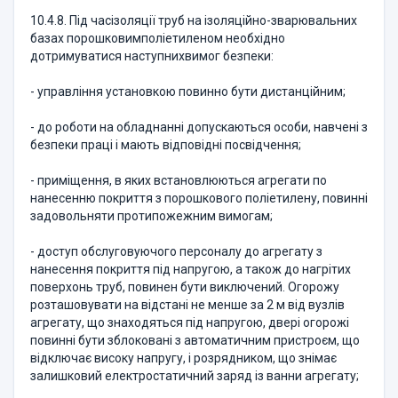
10.4.8. Під часізоляції труб на ізоляційно-зварювальних
базах порошковимполіетиленом необхідно
дотримуватися наступнихвимог безпеки:
- управління установкою повинно бути дистанційним;
- до роботи на обладнанні допускаються особи, навчені з
безпеки праці і мають відповідні посвідчення;
- приміщення, в яких встановлюються агрегати по
нанесенню покриття з порошкового поліетилену, повинні
задовольняти протипожежним вимогам;
- доступ обслуговуючого персоналу до агрегату з
нанесення покриття під напругою, а також до нагрітих
поверхонь труб, повинен бути виключений. Огорожу
розташовувати на відстані не менше за 2 м від вузлів
агрегату, що знаходяться під напругою, двері огорожі
повинні бути зблоковані з автоматичним пристроєм, що
відключає високу напругу, і розрядником, що знімає
залишковий електростатичний заряд із ванни агрегату;