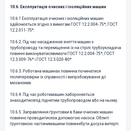
10.6. Експлуатація очисних і ізоляційних машин
10.6.1 Експлуатація очисних і ізоляційних машин
здійснюється згідно з вимогам ГОСТ 12.2.004-75*, ГОСТ
12.2.011-75*.
10.6.2. Під час насадженняі зняття машин з
трубопроводу та переміщення їх на стрілі трубоукладача
повинні виконуватисявимоги ГОСТ 12.2.004-75*, ГОСТ
12.3.009-76* і ГОСТ 12.3.020-80*.
10.6.3. Роботана машинах повинна починатися
післяперевірки їх справності і випробовування дії
механізмів.
10.6.4. Під час роботимашин забороняється
знаходитисяпід піднятим трубопроводом або на ньому.
10.6.5. Заправляння ґрунтовки в баки очисних машин
повинно проводитисяза допомогою насоса. Облиті
ґрунтовкою частинимашини повиннібути досуха витерті.