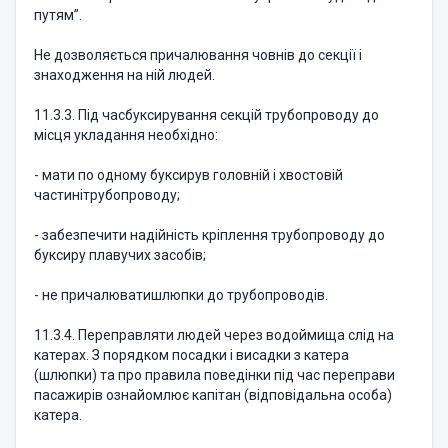
путям”.
Не дозволяється причалювання човнів до секції і
знаходження на ній людей.
11.3.3. Під часбуксирування секцій трубопроводу до
місця укладання необхідно:
- мати по одному буксирув головній і хвостовій
частинітрубопроводу;
- забезпечити надійність кріплення трубопроводу до
буксиру плавучих засобів;
- не причалюватишлюпки до трубопроводів.
11.3.4. Переправляти людей через водоймища слід на
катерах. З порядком посадки і висадки з катера
(шлюпки) та про правила поведінки під час переправи
пасажирів ознайомлює капітан (відповідальна особа)
катера.