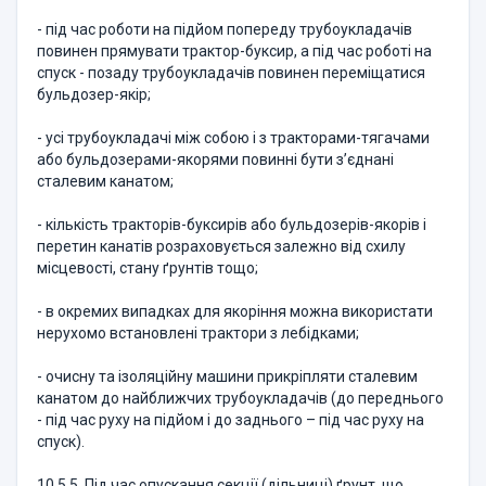
- під час роботи на підйом попереду трубоукладачів
повинен прямувати трактор-буксир, а під час роботі на
спуск - позаду трубоукладачів повинен переміщатися
бульдозер-якір;
- усі трубоукладачі між собою і з тракторами-тягачами
або бульдозерами-якорями повинні бути з’єднані
сталевим канатом;
- кількість тракторів-буксирів або бульдозерів-якорів і
перетин канатів розраховується залежно від схилу
місцевості, стану ґрунтів тощо;
- в окремих випадках для якоріння можна використати
нерухомо встановлені трактори з лебідками;
- очисну та ізоляційну машини прикріпляти сталевим
канатом до найближчих трубоукладачів (до переднього
- під час руху на підйом і до заднього – під час руху на
спуск).
10.5.5. Під час опускання секції (дільниці) ґрунт, що