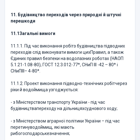
11. Будівництво переходів через природні й штучні
перешкоди
11.1
Загальні вимоги
11.1.1. Під час виконання робітз будівництва підводних
переходів слід виконувати вимоги цихПравил, а також
Єдиних правил безпеки на водолазних роботах (НАОП
5.1.21-1.08-80), ГОСТ 12.3.012-77*, СНиП ІІІ -42 – 80* і
СНиПIII– 4-80*.
11.1.2. Проект виконання підводно-технічних робітчерез
ріки й водоймища узгоджується:
- з Міністерством транспорту України - під час
будівництвапереходу на дільницяхсуднового ходу;
- з Міністерством аграрної політики України – під час
перетинуводоймищ, які мають
рибогосподарськезначення;