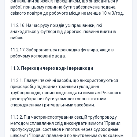
сигнальний зв’язок із прохідником, що знаходиться у
вибої, при цьому повинна бути забезпечена подача
свіжого повітря до робочого місця не менше 10 м 3/год.
11.2.16. На час руху поїздів усі працівники, які
знаходяться у футлярі під дорогою, повинні вийти із
вибою.
11.2.17. Забороняється прокладка футляра, якщо в
робочому котловані є вода.
11.3. Переходи через водні перешкоди
11.3.1. Плавучі технічні засоби, що використовуються
прирозробці підводних траншей і укладанні
трубопроводів, повиннівідповідати вимогам Річкового
регіструУкраїни і бути укомплектовані штатним
спорядженням і рятувальними засобами.
11.3.2. Під частранспортування секцій трубопроводу
методом сплавляння слід виконувати вимоги “Правил
пропускусудов, составов и плотов через судоходные
шлюзы” і “Правил плавания по внутренним судоходным