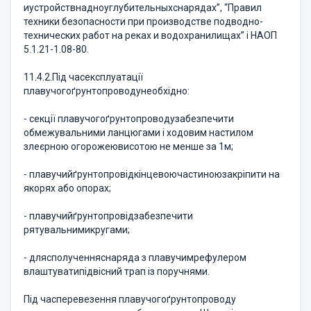
иустройствнадноуглубительныхснарядах”, “Правил
техники безопасности при производстве подводно-
технических работ на реках и водохранилищах” і НАОП
5.1.21-1.08-80.
11.4.2.Під часексплуатації
плавучогоґрунтопроводунеобхідно:
- секції плавучогоґрунтопроводузабезпечити
обмежувальними ланцюгами і ходовим настилом
злеєрною огорожеювисотою не менше за 1м;
- плавучийґрунтопровідкінцевоючастиноюзакріпити на
якорях або опорах;
- плавучийґрунтопровідзабезпечити
рятувальнимикругами;
- длясполученняснаряда з плавучимрефулером
влаштуватипідвісний трап із поручнями.
Під часперевезення плавучогоґрунтопроводу