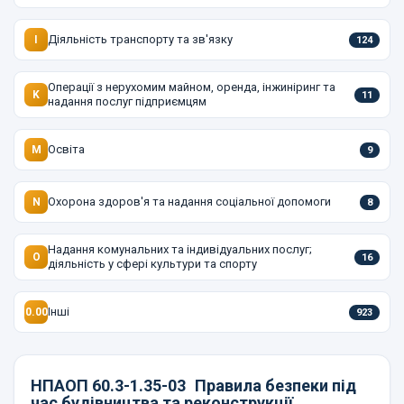
Діяльність транспорту та зв'язку
I
124
Операції з нерухомим майном, оренда, інжиніринг та
K
11
надання послуг підприємцям
Освіта
M
9
Охорона здоров'я та надання соціальної допомоги
N
8
Надання комунальних та індивідуальних послуг;
O
16
діяльність у сфері культури та спорту
Інші
0.00
923
НПАОП 60.3-1.35-03
Правила безпеки під
час будівництва та реконструкції