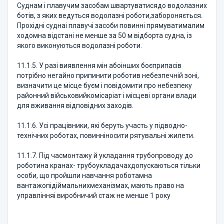
Суднам і плавучим засобам швартуватисядо водолазних
ботів, з яких ведуться водолазні роботи,забороняється.
Прохідні суднаі плавучі засоби повинні прямуватималим
ходомна відстані не менше за 50 м відборта судна, із
якого виконуються водолазні роботи.
11.1.5. У разі виявлення мін абоінших боєприпасів
потрібно негайно припинити роботив небезпечній зоні,
визначити це місце буєм і повідомити про небезпеку
районний військовийкомісаріат і місцеві органи влади
для вживання відповідних заходів.
11.1.6. Усі працівники, які беруть участь у підводно-
технічних роботах, повинніносити рятувальні жилети.
11.1.7. Під часмонтажу й укладання трубопроводу до
роботина кранах- трубоукладачахдопускаються тільки
особи, що пройшли навчання роботамна
вантажопідіймальнихмеханізмах, мають право на
управлінняі виробничий стаж не менше 1 року