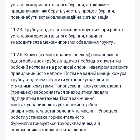
установкигоризонтального буріння, а такожміж
працівниками, які беруть участь у процесі буріння,
повиннабути встановленанадійна сигналізація.
11.2.4. Трубоукладач, що використовується при роботі
установкигоризонтального буріння, повинен
знаходитисяза межамипризми обвалення ґрунту .
11.2.5. Кожух (з вмонтованим шнеком) придопомозі
одногоабо двох трубоукладачів необхідно опуститив
робочий котлован на роликові опори і нівеліром вивірити
правильний його напрям. Потім на задній кінець кожуха
трубоукладачем опустити установкуі закріпити
стяжними хомутами. Приопусканні кожуха вкотлован
(траншею) забороняється знаходитися людям
підпіднятим вантажем. Після закінчення
монтажуправильність установкипотрібно
вивіритирівнем, встановленимна машині . Упроцесі
роботи установка горизонтального
бурінняпідтримується трубоукладачем, а її
положенняконтролюється за рівнем.