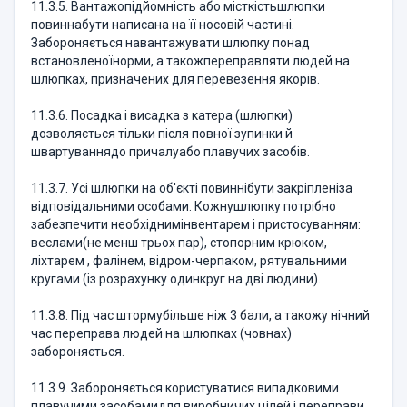
11.3.5. Вантажопідйомність або місткістьшлюпки
повиннабути написана на її носовій частині.
Забороняється навантажувати шлюпку понад
встановленоїнорми, а такожпереправляти людей на
шлюпках, призначених для перевезення якорів.
11.3.6. Посадка і висадка з катера (шлюпки)
дозволяється тільки після повної зупинки й
швартуваннядо причалуабо плавучих засобів.
11.3.7. Усі шлюпки на об'єкті повиннібути закріпленіза
відповідальними особами. Кожнушлюпку потрібно
забезпечити необхіднимінвентарем і пристосуванням:
веслами(не менш трьох пар), стопорним крюком,
ліхтарем , фалінем, відром-черпаком, рятувальними
кругами (із розрахунку одинкруг на дві людини).
11.3.8. Під час штормубільше ніж 3 бали, а такожу нічний
час переправа людей на шлюпках (човнах)
забороняється.
11.3.9. Забороняється користуватися випадковими
плавучими засобамидля виробничих цілей і переправи