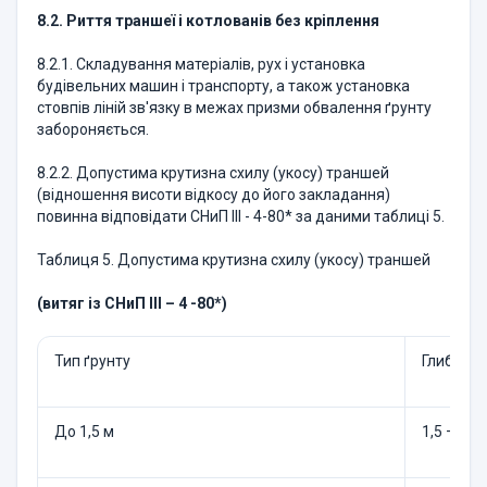
8.2. Риття траншеї і котлованів без кріплення
8.2.1. Складування матеріалів, рух і установка
будівельних машин і транспорту, а також установка
стовпів ліній зв'язку в межах призми обвалення ґрунту
забороняється.
8.2.2. Допустима крутизна схилу (укосу) траншей
(відношення висоти відкосу до його закладання)
повинна відповідати СНиП ІІІ - 4-80* за даними таблиці 5.
Таблиця 5. Допустима крутизна схилу (укосу) траншей
(витяг із СНиП ІІІ – 4 -80*)
Тип ґрунту
Глибина 
До 1,5 м
1,5 – 3,0 