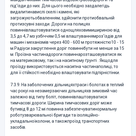
під'їзди до них. Для цього необхідно заздалегідь
видалитинавислі скелі і камені, які
загрожуютьобваленням; здійснити протиобвальній
протизсувні заходи. Дороги на полицях
повиннівлаштовуватися однощляховимишириною від
3,5 до 4,7 мз узбіччям 0,5 мі влаштуваннямроз'їздів для
машин і механізмів через 400 - 600 м протяжністю10 - 15
м.Радіуси закруглення доріг повиннібути не менше за 15
м. Проїзна частинадороги повиннарозташовуватися як
на материковому, так і на насипному ґрунті . Якщодля
проїзду використовується насипна частинаполиці, то
для її стійкості необхідно влаштовувати підпірністінки.
7.3.9. На заболочених дільницяхтраси і болотах в теплий
час рокуі на незамерзаючих дільницяхв зимовий час
залежно від типу боліт, повиннівлаштовуватися
тимчасові дороги. Ширина тимчасових доріг може
бутивід 8 до 12 мі повинна забезпечуватинормальну
роботузварювальної бригади та ізоляційно-
укладальноїколони, а такожпроїзд транспортних
засобів.