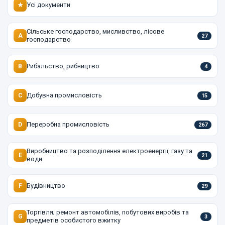
Усі документи
★
Сільське господарство, мисливство, лісове
A
27
господарство
Рибальство, рибництво
B
4
Добувна промисловість
C
15
Переробна промисловість
D
267
Виробництво та розподілення електроенергії, газу та
E
21
води
Будівництво
F
29
Торгівля; ремонт автомобілів, побутових виробів та
G
3
предметів особистого вжитку