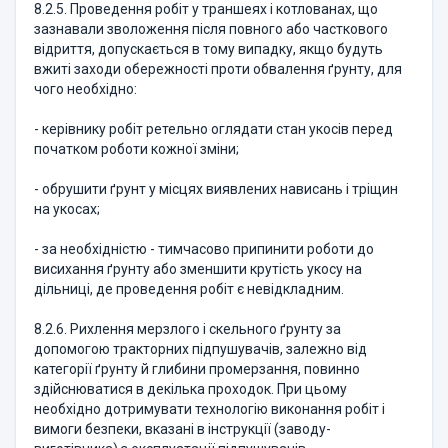
8.2.5. Проведення робіт у траншеях і котлованах, що
зазнавали зволоження після повного або часткового
відриття, допускається в тому випадку, якщо будуть
вжиті заходи обережності проти обвалення ґрунту, для
чого необхідно:
- керівнику робіт ретельно оглядати стан укосів перед
початком роботи кожної зміни;
- обрушити ґрунт у місцях виявлених нависань і тріщин
на укосах;
- за необхідністю - тимчасово припинити роботи до
висихання ґрунту або зменшити крутість укосу на
дільниці, де проведення робіт є невідкладним.
8.2.6. Рихлення мерзлого і скельного ґрунту за
допомогою тракторних підпушувачів, залежно від
категорії ґрунту й глибини промерзання, повинно
здійснюватися в декілька проходок. При цьому
необхідно дотримувати технологію виконання робіт і
вимоги безпеки, вказані в інструкції (заводу-