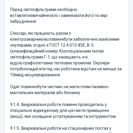
Перед світлофільтрами необхідно
вставлятизвичайнескло і замінювати його по мірі
забруднення.
Слюсарі, які працюють разом з
електрозварником,повиннібути забезпечені захисними
окулярами, згідно з ГОСТ 12.4.013-85Е, В-3
(класифікаційний номер 4)ізспеціальним склом
світлофільтрами Г-1, що захищають очі
відультрафіолетовихі теплових променів. Окуляри
потрібнонадягати під час роботина відстані не менше за
10мвід місцязварювання.
Одяг повиненбути чистим і не мати плям паливно-
мастильних матеріалів або бензину.
9.1.4. Зварювальні роботи повинні проводитись у
спеціально відведеному для цієї мети приміщенні
(місці), яке оснащене устаткуванням та інструментом.
9.1.5. Зварювальні роботи на стаціонарних постах у