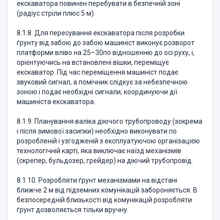
екскаватора повинен перебувати в безпечній зоні
(радіус стріли плюс 5 м).
8.1.8. Для пересування екскаватора після розробки
ґрунту від забою до забою машиніст виконує розворот
платформи вліво на 25–30по відношенню до осі руху, і,
орієнтуючись на встановлені вішки, переміщує
екскаватор. Під час переміщення машиніст подає
звуковий сигнал, а помічник слідкує за небезпечною
зоною і подає необхідні сигнали, координуючи дії
машиніста екскаватора.
8.1.9. Планування валіка діючого трубопроводу (зокрема
і після зимової засипки) необхідно виконувати по
розробленій і узгодженій з експлуатуючою організацією
технологічній карті, яка виключає наїзд механізмів
(скрепер, бульдозер, грейдер) на діючий трубопровід.
8.1.10. Розробляти ґрунт механізмами на відстані
ближче 2 м від підземних комунікацій забороняється. В
безпосередній близькості від комунікацій розробляти
ґрунт дозволяється тільки вручну.