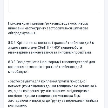
Присильному припливіґрунтових вод і можливому
винесенні частокґрунту застосовується шпунтове
обгороджування.
8.3.2. Кріплення котлованів і траншей глибиною до 3 м
згідно з вимогами СНиП ІІІ - 4-80* повиннобути
інвентарним і виконуватися за типовимипроектами.
8.3.3. Завідсутністю інвентарних і типовихдеталей для
кріплення котлованів і траншей глибиною до 3
мнеобхідно:
- застосовувати для кріплення ґрунтів природної
вогкості (крім піщаних) дошки товщиною не менше за 4
см, а для кріплення ґрунтів піщаних і з підвищеною
вогкістю - дошки товщиною не менше за 5 см,
закладаючи їх впритул до ґрунту за вертикальні стійки з
розпірками;