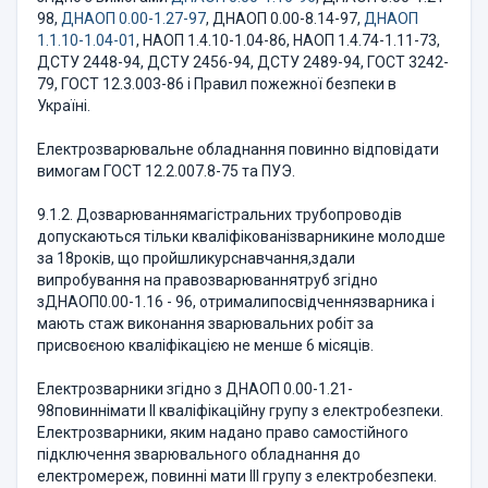
98,
ДНАОП 0.00-1.27-97
, ДНАОП 0.00-8.14-97,
ДНАОП
1.1.10-1.04-01
, НАОП 1.4.10-1.04-86, НАОП 1.4.74-1.11-73,
ДСТУ 2448-94, ДСТУ 2456-94, ДСТУ 2489-94, ГОСТ 3242-
79, ГОСТ 12.3.003-86 і Правил пожежної безпеки в
Україні.
Електрозварювальне обладнання повинно відповідати
вимогам ГОСТ 12.2.007.8-75 та ПУЭ.
9.1.2. Дозварюваннямагістральних трубопроводів
допускаються тільки кваліфікованізварникине молодше
за 18років, що пройшликурснавчання,здали
випробування на правозварюваннятруб згідно
зДНАОП0.00-1.16 - 96, отрималипосвідченнязварника і
мають стаж виконання зварювальних робіт за
присвоєною кваліфікацією не менше 6 місяців.
Електрозварники згідно з ДНАОП 0.00-1.21-
98повиннімати ІІ кваліфікаційну групу з електробезпеки.
Електрозварники, яким надано право самостійного
підключення зварювального обладнання до
електромереж, повинні мати ІІІ групу з електробезпеки.