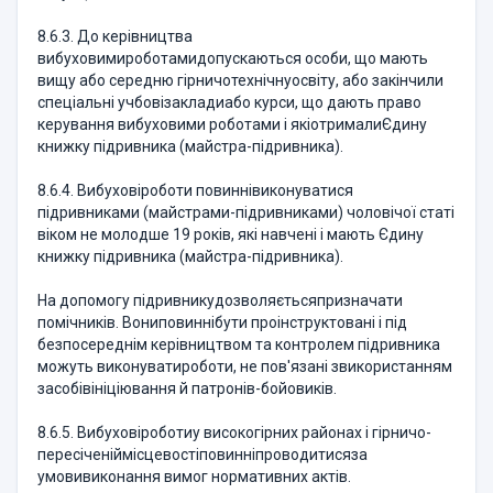
8.6.3. До керівництва
вибуховимироботамидопускаються особи, що мають
вищу або середню гірничотехнічнуосвіту, або закінчили
спеціальні учбовізакладиабо курси, що дають право
керування вибуховими роботами і якіотрималиЄдину
книжку підривника (майстра-підривника).
8.6.4. Вибуховіроботи повиннівиконуватися
підривниками (майстрами-підривниками) чоловічої статі
віком не молодше 19 років, які навчені і мають Єдину
книжку підривника (майстра-підривника).
На допомогу підривникудозволяєтьсяпризначати
помічників. Вониповиннібути проінструктовані і під
безпосереднім керівництвом та контролем підривника
можуть виконуватироботи, не пов'язані звикористанням
засобівініціювання й патронів-бойовиків.
8.6.5. Вибуховіроботиу високогірних районах і гірничо-
пересіченіймісцевостіповинніпроводитисяза
умовивиконання вимог нормативних актів.