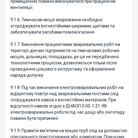
приміщеннях повинні виконуватися при працюючій
вентиляції.
9.1.6. Тимчасові місця зварювання необхідно
огороджувати вогнестійкими ширмами, щитами та
забезпечувати засобами пожежогасіння.
9.1.7. Виконання працюючими зварювальних робіт на
території діючих підприємств на тимчасових робочих
місцях, дільницях, площадках, де це не передбачено
технологічним процесом, дозволяється тільки після
проведення цільового інструктажу та оформлення
наряда-допуску.
9.1.8. Під час виконання електрозварювальних робіт на
відкритому повітрі над зварювальними постами слід
споруджувати навіси з вогнестійких матеріалів. При
відсутності навісів згідно з ДНАОП 0.00-1.21-98
електрозварювальні роботи під час дощу або снігопаду
повинні бути припинені.
9.1.9. Правити вм'ятини на кінцях труб слід за допомогою
спеціального пристосування або домкратом. Прицьому