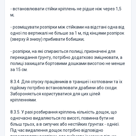
- встановлювати стійки кріплень не рідше ніж через 1,5
м;
- розміщувати розпірки між стійками на відстані одна від
одної по вертикалі не більше за 1 м, під кінцями розпірок
(зверху й знизу) прибивати бобишки;
- розпірки, на які спираються полиці, призначені для
перекидання ґрунту, потрібно додатково зміцнювати, а
полиці захищати бортовими дошками висотою не менше
за 15 см.
8.3.4. Для спуску працівників в траншеї і котловани та їх
підйому потрібно встановлювати драбини або сходи.
Забороняється користуватися для цих цілей
кріпленнями.
8.3.5. У разі розбирання кріплень кількість дощок, що
одночасно видаляються по висоті, повинна бути не
більш трьох, а в сипучих або нестійких ґрунтах - однієї.
Під час видалення дощок потрібно відповідно