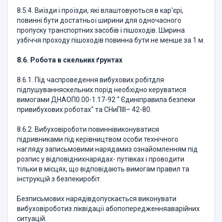
8.5.4. Виїзди і проїзди, які влаштовуються в кар'єрі,
повинні бути достатньої ширини для одночасного
пропуску транспортних засобів і пішоходів. Ширина
узбіччя проходу пішоходів повинна бути не менше за 1 м.
8.6. Робота в скельних ґрунтах
8.6.1. Під часпроведення вибухових робітдля
підпушуванняскельних порід необхідно керуватися
вимогами ДНАОП0.00-1.17-92 “ Єдиніправила безпеки
привибухових роботах" та СНиПIII– 42-80.
8.6.2. Вибуховіроботи повиннівиконуватися
підривниками під керівництвом особи технічного
нагляду записьмовими нарядамиз ознайомленням під
розпис у відповіднихнарядах- путівках і проводити
тільки в місцях, що відповідають вимогам правил та
інструкцій з безпекиробіт.
Безписьмових нарядівдопускається виконувати
вибуховіроботиз ліквідації абопопередженняаварійних
ситуацій.