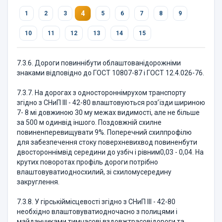
4
1
2
3
5
6
7
8
9
10
11
12
13
14
15
7.3.6. Дороги повиннібути облаштованідорожніми
знаками відповідно до ГОСТ 10807-87 і ГОСТ 12.4.026-76.
7.3.7. На дорогах з одностороннімрухом транспорту
згідно з СНиП ІІІ - 42-80 влаштовуються роз’їзди шириною
7- 8 мі довжиною 30 му межах видимості, але не більше
за 500 м одинвід іншого. Поздовжній схилне
повиненперевищувати 9%. Поперечний схилпрофілю
для забезпечення стоку поверхневихвод повиненбути
двостороннімвід середини до узбіч і рівним0,03 - 0,04. На
крутих поворотах профіль дороги потрібно
влаштовуватиодносхилий, зі схиломусередину
закруглення.
7.3.8. У гірськіймісцевості згідно з СНиП ІІІ - 42-80
необхідно влаштовуватиодночасно з полицями і
майданчиками тимчасові вздовжтрасовідороги та