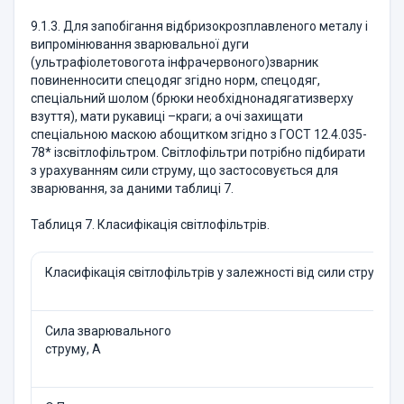
9.1.3. Для запобігання відбризокрозплавленого металу і
випромінювання зварювальної дуги
(ультрафіолетовогота інфрачервоного)зварник
повиненносити спецодяг згідно норм, спецодяг,
спеціальний шолом (брюки необхіднонадягатизверху
взуття), мати рукавиці –краги; а очі захищати
спеціальною маскою абощитком згідно з ГОСТ 12.4.035-
78* ізсвітлофільтром. Світлофільтри потрібно підбирати
з урахуванням сили струму, що застосовується для
зварювання, за даними таблиці 7.
Таблиця 7. Класифікація світлофільтрів.
Класифікація світлофільтрів у залежності від сили струму
Сила зварювального
струму, А