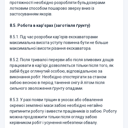
протяжності необхідно розробляти бульдозерами
лотковим способом пошарово зверху вниз із
застосуванням якорів.
8.5. Робота в кар’єрах (заготівля ґрунту)
8.5.1. Під час розробки кар'єрів екскаваторами
максимальна висота уступу повинна бути не більше
максимальної висоти різання екскаватора.
8.5.2. Після тривалої перерви або після зливових дощів
працювати в кар'єрі дозволяється тільки після того, як
забій буде оглянутий особою, відповідальною за
виконання робіт. Необхідно спостерігати за станом
забою весною в період танення снігу й літом після
сильного зволоження ґрунту опадами.
8.5.3. У разі появи тріщин в укосах або обвалення
окремої земляної маси забою необхідно негайно
припинити роботу і вивести працівників із забою. Роботу
можна продовжити тільки після огляду забою
керівником робіт і усунення небезпеки обвалу.