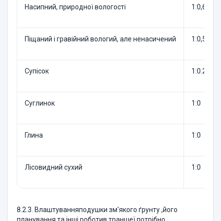
Насипний, природної вологості
1:0,67
Піщаний і гравійний вологий, але ненасичений
1:0,50
Супісок
1:0.25
Суглинок
1:0
Глина
1:0
Лісовидний сухий
1:0
8.2.3. Влаштуванняподушки зм'якого ґрунту ,його
планування та інші роботив траншеї потрібно