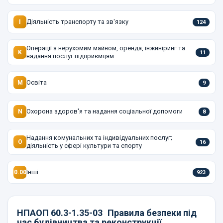
Діяльність транспорту та зв'язку
I
124
Операції з нерухомим майном, оренда, інжиніринг та
K
11
надання послуг підприємцям
Освіта
M
9
Охорона здоров'я та надання соціальної допомоги
N
8
Надання комунальних та індивідуальних послуг;
O
16
діяльність у сфері культури та спорту
Інші
0.00
923
НПАОП 60.3-1.35-03
Правила безпеки під
час будівництва та реконструкції