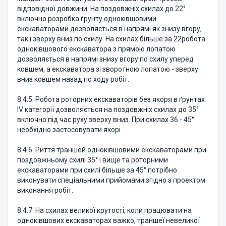
відповідної довжини. На поздовжніх схилах до 22°
включно розробка ґрунту одноківшовими
екскаваторами дозволяється в напрямі як знизу вгору,
так і зверху вниз по схилу. На схилах більше за 22робота
одноківшового екскаватора з прямою лопатою
дозволяється в напрямі знизу вгору по схилу уперед
ковшем, а екскаватора зі зворотною лопатою - зверху
вниз ковшем назад по ходу робіт.
8.4.5. Робота роторних екскаваторів без якоря в ґрунтах
IV категорії дозволяється на поздовжніх схилах до 35°
включно під час руху зверху вниз. При схилах 36 - 45°
необхідно застосовувати якорі.
8.4.6. Риття траншей одноківшовими екскаваторами при
поздовжньому схилі 35° і вище та роторними
екскаваторами при схилі більше за 45° потрібно
виконувати спеціальними прийомами згідно з проектом
виконання робіт.
8.4.7. На схилах великої крутості, коли працювати на
одноківшових екскаваторах важко, траншеї невеликої