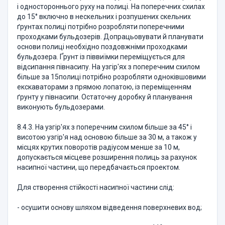
і одностороннього руху на полиці. На поперечних схилах
до 15° включно в нескельних і розпушених скельних
ґрунтах полиці потрібно розробляти поперечними
проходками бульдозерів. Допрацьовувати й планувати
основи полиці необхідно поздовжніми проходками
бульдозера. Ґрунт із піввиїмки переміщується для
відсипання півнасипу. На узгір'ях з поперечним схилом
більше за 15полиці потрібно розробляти одноківшовими
екскаваторами з прямою лопатою, із переміщенням
ґрунту у півнасипи. Остаточну доробку й планування
виконують бульдозерами.
8.4.3. На узгір'ях з поперечним схилом більше за 45° і
висотою узгір'я над основою більше за 30 м, а також у
місцях крутих поворотів радіусом менше за 10 м,
допускається місцеве розширення полиць за рахунок
насипної частини, що передбачається проектом.
Для створення стійкості насипної частини слід:
- осушити основу шляхом відведення поверхневих вод;