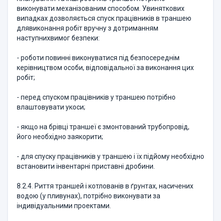
виконувати механізованим способом. Увиняткових
випадках дозволяється спуск працівників в траншею
длявиконання робіт вручну з дотриманням
наступнихвимог безпеки:
- роботи повинні виконуватися під безпосереднім
керівництвом особи, відповідальної за виконання цих
робіт;
- перед спуском працівників у траншею потрібно
влаштовувати укоси;
- якщо на брівці траншеї є змонтований трубопровід,
його необхідно заякорити;
- для спуску працівників у траншею і їх підйому необхідно
встановити інвентарні приставні дробини.
8.2.4. Риття траншей і котлованів в ґрунтах, насичених
водою (у пливунах), потрібно виконувати за
індивідуальними проектами.