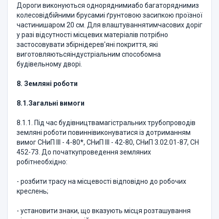
Дороги виконуються одноряднимиабо багаторяднимиз
колесовідбійними брусамиі ґрунтовою засипкою проїзної
частинишаром 20 см. Для влаштуваннятимчасових доріг
у разі відсутності місцевих матеріалів потрібно
застосовувати збірнідерев'яні покриття, які
виготовляютьсяіндустріальним способомна
будівельному дворі.
8. Земляні роботи
8.1.
Загальні вимоги
8.1.1. Під час будівництвамагістральних трубопроводів
земляні роботи повиннівиконуватися із дотриманням
вимог СНиП ІІІ - 4-80*, СНиП ІІІ - 42-80, СНиП 3.02.01-87, СН
452-73. До початкупроведення земляних
робітнеобхідно:
- розбити трасу на місцевості відповідно до робочих
креслень;
- установити знаки, що вказують місця розташування