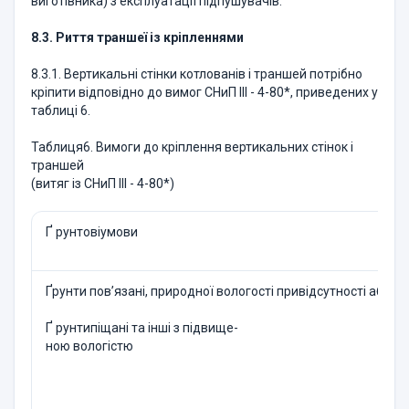
виготівника) з експлуатації підпушувачів.
8.3. Риття траншеї із кріпленнями
8.3.1. Вертикальні стінки котлованів і траншей потрібно
кріпити відповідно до вимог СНиП ІІІ - 4-80*, приведених у
таблиці 6.
Таблиця6. Вимоги до кріплення вертикальних стінок і
траншей
(витяг із СНиП ІІІ - 4-80*)
Ґ рунтовіумови
Ґрунти пов’язані, природної вологості привідсутності або
Ґ рунтипіщані та інші з підвище-
ною вологістю