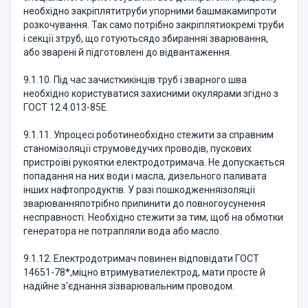
необхідно закріплятитруби упорними башмакамипроти
розкочування. Так само потрібно закріплятиокремі труби
і секції зтруб, що готуютьсядо збиранняі зварювання,
або зварені й підготовлені до відвантаження.
9.1.10. Під час зачисткикінців труб і зварного шва
необхідно користуватися захисними окулярами згідно з
ГОСТ 12.4.013-85Е.
9.1.11. Упроцесі роботинеобхідно стежити за справним
станомізоляції струмоведучих проводів, пускових
пристроїві рукоятки електродотримача. Не допускається
попадання на них води і масла, дизельного паливата
інших нафтопродуктів. У разі пошкодженняізоляції
зварюванняпотрібно припинити до повногоусунення
несправності. Необхідно стежити за тим, щоб на обмотки
генератора не потрапляли вода або масло.
9.1.12. Електродотримач повинен відповідати ГОСТ
14651-78*,міцно втримуватиелектрод, мати просте й
надійне з'єднання зізварювальним проводом.