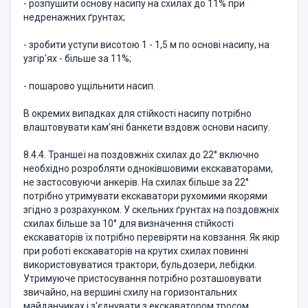
- розпушити основу насипу на схилах до 11% при
недренажних ґрунтах;
- зробити уступи висотою 1 - 1,5 м по основі насипу, на
узгір'ях - більше за 11%;
- пошарово ущільнити насип.
В окремих випадках для стійкості насипу потрібно
влаштовувати кам'яні банкети вздовж основи насипу.
8.4.4. Траншеї на поздовжніх схилах до 22° включно
необхідно розробляти одноківшовими екскаваторами,
не застосовуючи анкерів. На схилах більше за 22°
потрібно утримувати екскаватори рухомими якорями
згідно з розрахунком. У скельних ґрунтах на поздовжніх
схилах більше за 10° для визначення стійкості
екскаваторів їх потрібно перевіряти на ковзання. Як якір
при роботі екскаваторів на крутих схилах повинні
використовуватися трактори, бульдозери, лебідки.
Утримуюче пристосування потрібно розташовувати
звичайно, на вершині схилу на горизонтальних
майданчиках і з'єднувати з екскаватором тросом