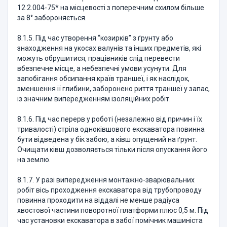
12.2.004-75* на місцевості з поперечним схилом більше
за 8° забороняється.
8.1.5. Під час утворення “козирків” з ґрунту або
знаходження на укосах валунів та інших предметів, які
можуть обрушитися, працівників слід перевести
вбезпечне місце, а небезпечні умови усунути. Для
запобігання обсипання країв траншеї, і як наслідок,
зменшення ії глибини, заборонено риття траншеї у запас,
із значним випередженням ізоляційних робіт.
8.1.6. Під час перерв у роботі (незалежно від причин і їх
тривалості) стріла одноківшового екскаватора повинна
бути відведена у бік забою, а ківш опущений на ґрунт.
Очищати ківш дозволяється тільки після опускання його
на землю.
8.1.7. У разі випередження монтажно-зварювальних
робіт вісь проходження екскаватора від трубопроводу
повинна проходити на віддалі не менше радіуса
хвостової частини поворотної платформи плюс 0,5 м. Під
час установки екскаватора в забої помічник машиніста