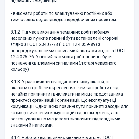
підземних комунікацій;
- виконати роботи по влаштуванню постійних або
тимчасових водовідводів, передбачених проектом.
8.1.2. Під час виконання земляних робіт поблизу
населених пунктів повинні бути встановлені огорожі
згідно з ГОСТ 23407-78 (ГОСТ 12.4.059-89) з
попереджувальними написами й знаками згідно з ГОСТ
12.4.026-76. У нічний час місця робіт повинні бути
позначені світловими сигналами (ліхтарі червоного
кольору).
8.1.3. У разі виявлення підземних комунікацій, не
вказаних в робочих кресленнях, земляні роботи слід
негайно припинити і викликати на місце представника
проектної організації і організації, що експлуатує ці
комунікації. Одночасно повинні бути прийняті заходи для
захисту виявлених комунікацій від пошкоджень, а їх
розташування на місцевості визначити відповідними
знаками й написами.
8.1.4. Робота землерийних механізмів згідно ГОСТ