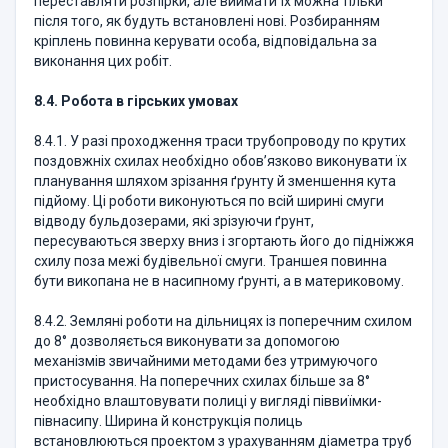
переставляти розпірки, але виймати їх можна тільки
після того, як будуть встановлені нові. Розбиранням
кріплень повинна керувати особа, відповідальна за
виконання цих робіт.
8.4. Робота в гірських умовах
8.4.1. У разі проходження траси трубопроводу по крутих
поздовжніх схилах необхідно обов’язково виконувати їх
планування шляхом зрізання ґрунту й зменшення кута
підйому. Ці роботи виконуються по всій ширині смуги
відводу бульдозерами, які зрізуючи ґрунт,
пересуваються зверху вниз і згортають його до підніжжя
схилу поза межі будівельної смуги. Траншея повинна
бути викопана не в насипному ґрунті, а в материковому.
8.4.2. Земляні роботи на дільницях із поперечним схилом
до 8° дозволяється виконувати за допомогою
механізмів звичайними методами без утримуючого
пристосування. На поперечних схилах більше за 8°
необхідно влаштовувати полиці у вигляді піввиїмки-
півнасипу. Ширина й конструкція полиць
встановлюються проектом з урахуванням діаметра труб