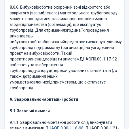
8.6.6. Вибуховіроботив охоронній зоні відкритого або
закритого (заглибленого) магістрального трубопроводу
можуть проводитися тількизанаявністюписьмової
згодипідприємства (організації), що експлуатує
трубопровід. Для отриманнязгодина їх проведення
виконавець
вибуховихробітзобов'язанийпредставитиексплуатуючому
трубопровід підприємству (організації) на узгодження
проект на вибуховіроботи. Такий
проектповиненвідповідати вимогамДНАОП0.00-1.17-92 і
забезпечувати збереження
трубопроводу,споруд(перекачувальних станцій та ін.), а
також дотримання інших
умов,встановленихпідприємством, що експлуатує
трубопровід.
9. Зварювально-монтажні роботи
9.1.
Загальні вимоги
9.1.1. Зварювально-монтажні роботи слід виконувати
згідно з вимогами
ДНАОП 0.00-1.16-96
, ДНАОП 0.00-1.21-