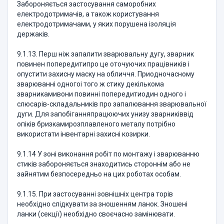
Забороняється застосування саморобних
електродотримачів, а також користування
електродотримачами, у яких порушена ізоляція
держаків.
9.1.13. Перш ніж запалити зварювальну дугу, зварник
повинен попередитипро це оточуючих працівників і
опустити захисну маску на обличчя. Приодночасному
зварюванні одногоі того ж стику декількома
зварникамивони повинні попередитиодин одного і
слюсарів-складальників про запалювання зварювальної
дуги. Для запобіганняпрацюючих унизу зварниківвід
опіків бризкамирозплавленого металу потрібно
використати інвентарні захисні козирки.
9.1.14 У зоні виконання робіт по монтажу і зварюванню
стиків забороняється знаходитись стороннім або не
зайнятим безпосередньо на цих роботах особам.
9.1.15. При застосуванні зовнішніх центра торів
необхідно слідкувати за зношенням ланок. Зношені
ланки (секції) необхідно своєчасно замінювати.