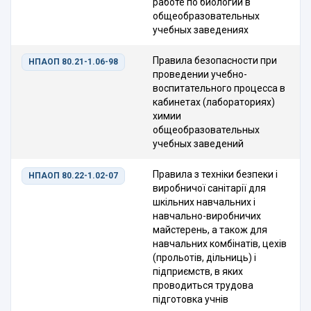
работе по биологии в
общеобразовательных
учебных заведениях
Правила безопасности при
НПАОП 80.21-1.06-98
проведении учебно-
воспитательного процесса в
кабинетах (лабораториях)
химии
общеобразовательных
учебных заведений
Правила з техніки безпеки і
НПАОП 80.22-1.02-07
виробничої санітарії для
шкільних навчальних і
навчально-виробничих
майстерень, а також для
навчальних комбінатів, цехів
(прольотів, дільниць) і
підприємств, в яких
проводиться трудова
підготовка учнів