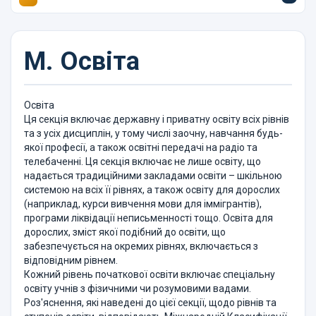
M.
Освіта
Освіта
Ця секція включає державну і приватну освіту всіх рівнів
та з усіх дисциплін, у тому числі заочну, навчання будь-
якої професії, а також освітні передачі на радіо та
телебаченні. Ця секція включає не лише освіту, що
надається традиційними закладами освіти – шкільною
системою на всіх її рівнях, а також освіту для дорослих
(наприклад, курси вивчення мови для іммігрантів),
програми ліквідації неписьменності тощо. Освіта для
дорослих, зміст якої подібний до освіти, що
забезпечується на окремих рівнях, включається з
відповідним рівнем.
Кожний рівень початкової освіти включає спеціальну
освіту учнів з фізичними чи розумовими вадами.
Роз'яснення, які наведені до цієї секції, щодо рівнів та