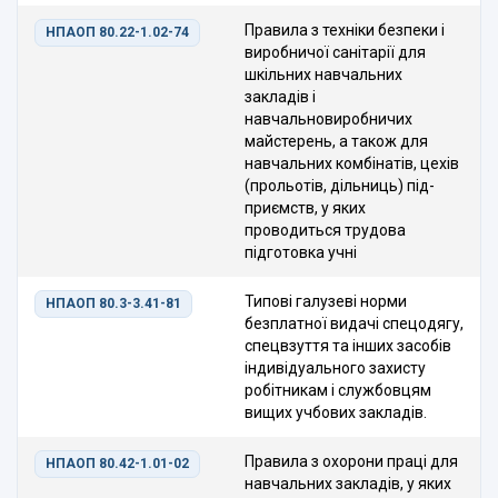
Правила з техніки безпеки і
НПАОП 80.22-1.02-74
виробничої санітарії для
шкільних навчальних
закладів і
навчальновиробничих
майстерень, а також для
навчальних комбінатів, цехів
(прольотів, дільниць) під­
приємств, у яких
проводиться трудова
підготовка учні
Типові галузеві норми
НПАОП 80.3-3.41-81
безплатної видачі спецодягу,
спецвзуття та інших засобів
індивідуального захисту
робітникам і службовцям
вищих учбових закладів.
Правила з охорони праці для
НПАОП 80.42-1.01-02
навчальних закладів, у яких