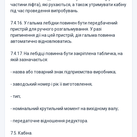
частини ліфта), які рухаються, а також утримувати кабіну
під час проведення випробувань.
7.4.16. У гальма лебідки повинен бути передбачений
пристрій для ручного розгальмування. У разі
припинення дії на цей пристрій, дія гальма повинна
автоматично відновлюватись.
7.4.17. На лебідці повинна бути закріплена табличка, на
якій зазначається:
- назва або товарний знак підприємства-виробника;
- заводський номер і рік її виготовлення;
- тип;
- номінальний крутильний момент на вихідному валу;
- передаточне відношення редуктора.
7.5. Кабіна.