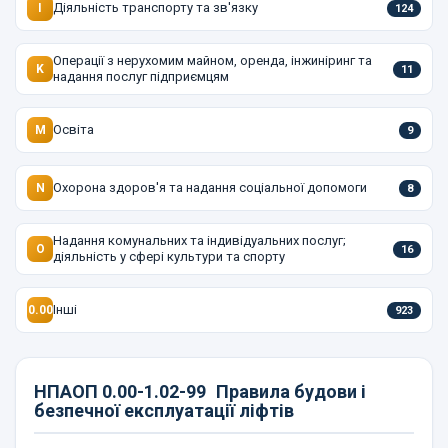
Діяльність транспорту та зв'язку
I
124
Операції з нерухомим майном, оренда, інжиніринг та
K
11
надання послуг підприємцям
Освіта
M
9
Охорона здоров'я та надання соціальної допомоги
N
8
Надання комунальних та індивідуальних послуг;
O
16
діяльність у сфері культури та спорту
Інші
0.00
923
НПАОП 0.00-1.02-99
Правила будови і
безпечної експлуатації ліфтів