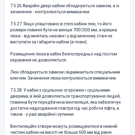
7.5.26.Аварійні двері кабіни обладнуються замком, а їх
зачинення - контролюється вимикачем.
7.5.27. Якщо улаштовано в стелі кабіни люк, то його
розміри повинні бути не менше 700500 мм, а кришка
люка - відчинятись назовні і у відчиненому стані не
виступати за габарити кабіни (в плані).
Розміщення люка в кабіні безпосередньо над постом
керування не дозволяється.
Люк обладнується замком і відмикається спеціальним
ключем. Зачинення люка контролюється вимикачем.
7.5.28. У кабіні з суцільною огорожею і суцільними
дверима, в якій дозволяється транспортування людей,
повинна бути передбачена вентиляція, яка забезпечує
достатнє надходження повітря під час роботи ліфта, а
також - у разі аварійної зупинки.
Вентиляційні отвори можуть розміщуватися в нижній
частині кабіни на висоті не більше 600 мм від рівня