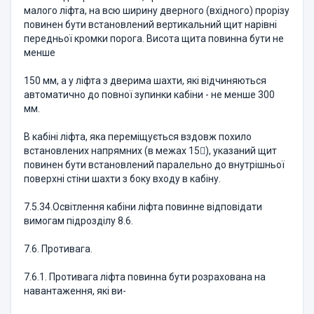
малого ліфта, на всю ширину дверного (вхідного) прорізу
повинен бути встановлений вертикальний щит нарівні
передньої кромки порога. Висота щита повинна бути не
менше
150 мм, а у ліфта з дверима шахти, які відчиняються
автоматично до повної зупинки кабіни - не менше 300
мм.
В кабіні ліфта, яка переміщується вздовж похило
встановлених напрямних (в межах 15), указаний щит
повинен бути встановлений паралельно до внутрішньої
поверхні стіни шахти з боку входу в кабіну.
7.5.34.Освітлення кабіни ліфта повинне відповідати
вимогам підрозділу 8.6.
7.6. Противага.
7.6.1. Противага ліфта повинна бути розрахована на
навантаження, які ви-