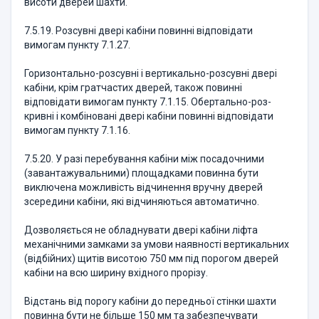
висоти дверей шахти.
7.5.19. Розсувні двері кабіни повинні відповідати
вимогам пункту 7.1.27.
Горизонтально-розсувні і вертикально-розсувні двері
кабіни, крім гратчастих дверей, також повинні
відповідати вимогам пункту 7.1.15. Обертально-роз-
кривні і комбіновані двері кабіни повинні відповідати
вимогам пункту 7.1.16.
7.5.20. У разі перебування кабіни між посадочними
(завантажувальними) площадками повинна бути
виключена можливість відчинення вручну дверей
зсередини кабіни, які відчиняються автоматично.
Дозволяється не обладнувати двері кабіни ліфта
механічними замками за умови наявності вертикальних
(відбійних) щитів висотою 750 мм під порогом дверей
кабіни на всю ширину вхідного прорізу.
Відстань від порогу кабіни до передньої стінки шахти
повинна бути не більше 150 мм та забезпечувати