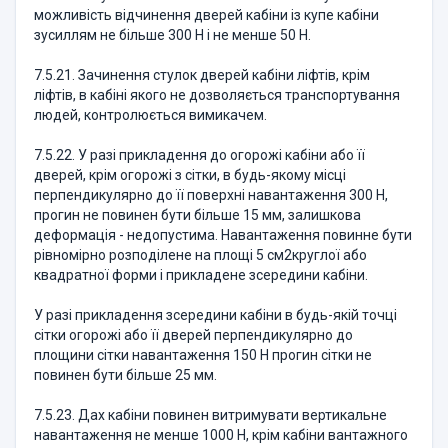
можливість відчинення дверей кабіни із купе кабіни
зусиллям не більше 300 Н і не менше 50 Н.
7.5.21. Зачинення стулок дверей кабіни ліфтів, крім
ліфтів, в кабіні якого не дозволяється транспортування
людей, контролюється вимикачем.
7.5.22. У разі прикладення до огорожі кабіни або її
дверей, крім огорожі з сітки, в будь-якому місці
перпендикулярно до її поверхні навантаження 300 Н,
прогин не повинен бути більше 15 мм, залишкова
деформація - недопустима. Навантаження повинне бути
рівномірно розподілене на площі 5 см2круглої або
квадратної форми і прикладене зсередини кабіни.
У разі прикладення зсередини кабіни в будь-якій точці
сітки огорожі або її дверей перпендикулярно до
площини сітки навантаження 150 Н прогин сітки не
повинен бути більше 25 мм.
7.5.23. Дах кабіни повинен витримувати вертикальне
навантаження не менше 1000 Н, крім кабіни вантажного