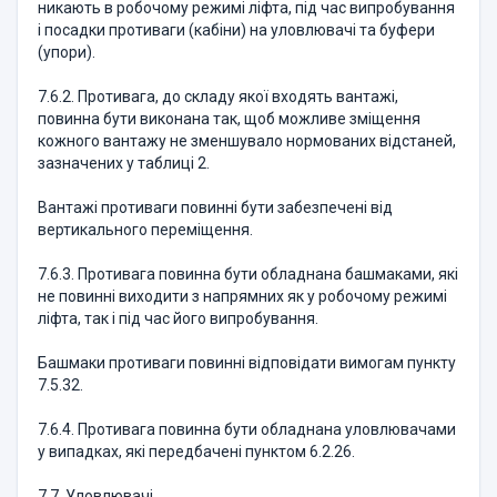
никають в робочому режимі ліфта, під час випробування
і посадки противаги (кабіни) на уловлювачі та буфери
(упори).
7.6.2. Противага, до складу якої входять вантажі,
повинна бути виконана так, щоб можливе зміщення
кожного вантажу не зменшувало нормованих відстаней,
зазначених у таблиці 2.
Вантажі противаги повинні бути забезпечені від
вертикального переміщення.
7.6.3. Противага повинна бути обладнана башмаками, які
не повинні виходити з напрямних як у робочому режимі
ліфта, так і під час його випробування.
Башмаки противаги повинні відповідати вимогам пункту
7.5.32.
7.6.4. Противага повинна бути обладнана уловлювачами
у випадках, які передбачені пунктом 6.2.26.
7.7. Уловлювачі