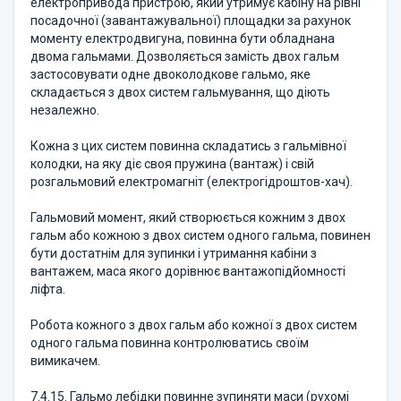
електропривода пристрою, який утримує кабіну на рівні
посадочної (завантажувальної) площадки за рахунок
моменту електродвигуна, повинна бути обладнана
двома гальмами. Дозволяється замість двох гальм
застосовувати одне двоколодкове гальмо, яке
складається з двох систем гальмування, що діють
незалежно.
Кожна з цих систем повинна складатись з гальмівної
колодки, на яку діє своя пружина (вантаж) і свій
розгальмовий електромагніт (електрогідроштов-хач).
Гальмовий момент, який створюється кожним з двох
гальм або кожною з двох систем одного гальма, повинен
бути достатнім для зупинки і утримання кабіни з
вантажем, маса якого дорівнює вантажопідйомності
ліфта.
Робота кожного з двох гальм або кожної з двох систем
одного гальма повинна контролюватись своїм
вимикачем.
7.4.15. Гальмо лебідки повинне зупиняти маси (рухомі