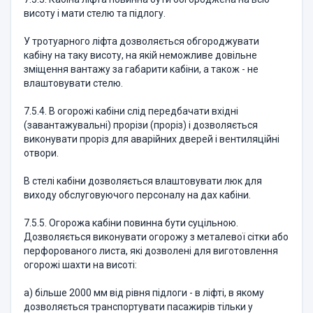
висоту і мати стелю та підлогу.
У тротуарного ліфта дозволяється обгороджувати
кабіну на таку висоту, на якій неможливе довільне
зміщення вантажу за габарити кабіни, а також - не
влаштовувати стелю.
7.5.4. В огорожі кабіни слід передбачати вхідні
(завантажувальні) прорізи (проріз) і дозволяється
виконувати проріз для аварійних дверей і вентиляційні
отвори.
В стелі кабіни дозволяється влаштовувати люк для
виходу обслуговуючого персоналу на дах кабіни.
7.5.5. Огорожа кабіни повинна бути суцільною.
Дозволяється виконувати огорожу з металевої сітки або
перфорованого листа, які дозволені для виготовлення
огорожі шахти на висоті:
а) більше 2000 мм від рівня підлоги - в ліфті, в якому
дозволяється транспортувати пасажирів тільки у