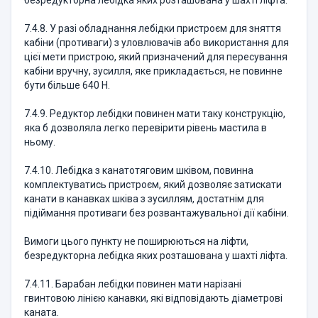
безредукторна лебідка яких розташована у шахті ліфта.
7.4.8. У разі обладнання лебідки пристроєм для зняття
кабіни (противаги) з уловлювачів або використання для
цієї мети пристрою, який призначений для пересування
кабіни вручну, зусилля, яке прикладається, не повинне
бути більше 640 Н.
7.4.9. Редуктор лебідки повинен мати таку конструкцію,
яка б дозволяла легко перевірити рівень мастила в
ньому.
7.4.10. Лебідка з канатотяговим шківом, повинна
комплектуватись пристроєм, який дозволяє затискати
канати в канавках шківа з зусиллям, достатнім для
підіймання противаги без розвантажувальної дії кабіни.
Вимоги цього пункту не поширюються на ліфти,
безредукторна лебідка яких розташована у шахті ліфта.
7.4.11. Барабан лебідки повинен мати нарізані
гвинтовою лінією канавки, які відповідають діаметрові
каната.