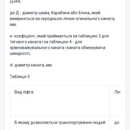
Д≥ed,
де Д - діаметр шківа, барабана або блока, який
вимірюється за середньою лінією огинального каната,
мм;
e- коефіцієнт, який приймається за таблицею 3 для
тягового каната і за таблицею 4 - для
зрівноважувального каната і каната обмежувача
швидкості;
d- діаметр каната, мм.
Таблиця 3
Вид ліфта
Лінійна 
В якому дозволяється транспортування людей
до 1,6 