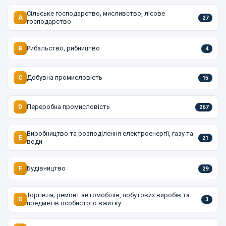
Сільське господарство, мисливство, лісове
A
27
господарство
Рибальство, рибництво
B
4
Добувна промисловість
C
15
Переробна промисловість
D
267
Виробництво та розподілення електроенергії, газу та
E
21
води
Будівництво
F
29
Торгівля; ремонт автомобілів, побутових виробів та
G
3
предметів особистого вжитку