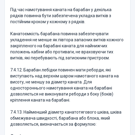
Під час намотування каната на барабан у декілька
рядків повинна бути забезпечена укладка витків з
постійним кроком у кожному з рядків.
Канатоємкість барабана повинна забезпечувати
укладення не менше як півтора запасних витків кожного
закріпленого на барабані каната для найнижчих
положень кабіни або противаги, не враховуючи тих
витків, які перебувають під затискним пристроєм.
7.4.12. Барабан лебідки повинен мати реборди, які
виступають над верхнім шаром намотаного каната на
висоту, не меншу за діаметр каната. Для
одностороннього намотування каната на барабані
дозволяється не виконувати реборди з боку (боків)
кріплення каната на барабані.
7.4.13. Найменший діаметр канатотягового шківа, шківа
обмежувача швидкості, барабана або блока, який
дозволяється, визначається за формулою: