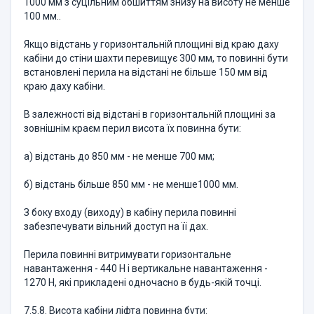
1000 мм з суцільним обшиттям знизу на висоту не менше
100 мм..
Якщо відстань у горизонтальній площині від краю даху
кабіни до стіни шахти перевищує 300 мм, то повинні бути
встановлені перила на відстані не більше 150 мм від
краю даху кабіни.
В залежності від відстані в горизонтальній площині за
зовнішнім краєм перил висота їх повинна бути:
а) відстань до 850 мм - не менше 700 мм;
б) відстань більше 850 мм - не менше1000 мм.
З боку входу (виходу) в кабіну перила повинні
забезпечувати вільний доступ на її дах.
Перила повинні витримувати горизонтальне
навантаження - 440 Н і вертикальне навантаження -
1270 Н, які прикладені одночасно в будь-якій точці.
7.5.8. Висота кабіни ліфта повинна бути: