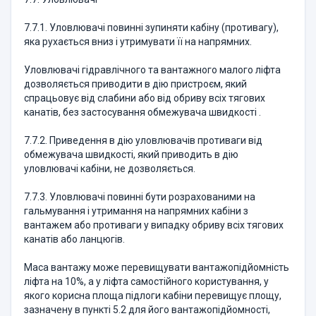
7.7.1. Уловлювачі повинні зупиняти кабіну (противагу),
яка рухається вниз і утримувати її на напрямних.
Уловлювачі гідравлічного та вантажного малого ліфта
дозволяється приводити в дію пристроєм, який
спрацьовує від слабини або від обриву всіх тягових
канатів, без застосування обмежувача швидкості .
7.7.2. Приведення в дію уловлювачів противаги від
обмежувача швидкості, який приводить в дію
уловлювачі кабіни, не дозволяється.
7.7.3. Уловлювачі повинні бути розрахованими на
гальмування і утримання на напрямних кабіни з
вантажем або противаги у випадку обриву всіх тягових
канатів або ланцюгів.
Маса вантажу може перевищувати вантажопідйомність
ліфта на 10%, а у ліфта самостійного користування, у
якого корисна площа підлоги кабіни перевищує площу,
зазначену в пункті 5.2 для його вантажопідйомності,