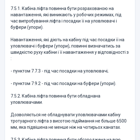
7.5.1. Кабіна ліфта повинна бути розрахованою на
навантаження, які виникають у робочих режимах, під
час випробування ліфта і посадки її на уловлювачі і
буфери (упори).
Навантаження, які діють на кабіну під час посадки її на
уловлювачі і буфери (упори), повинні визначатись за
швидкістю руху кабіни і її навантаження у відповідності з
:
- пунктом 7.7.3 - під час посадки на уловлювачі;
- пунктом 7.9.2 - під час посадки на буфери (упори).
7.5.2. Кабіна ліфта повинна бути обладнана
уловлювачами.
Дозволяється не обладнувати уловлювачами кабіну
тротуарного ліфта з висотою підіймання не більше 6500
мм, яка підвішена не менше ніж на чотирьох канатах.
7.5.3. Кабіна ліфта повинна бути обгороджена на всю