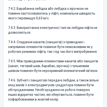
7.4.2. Барабанна лебідка або лебідка з зірочкою не
повинні застосовуватись у ліфті, номінальна швидкість
якого перевищує 0,63 м/с.
7.4.3. Використання електричної талі як лебідки ліфта не
дозволяється.
7.4.4. Спадання канатів (ланцюгів) з приводних і
напрямних елементів повинне бути неможливим як у
робочих режимах ліфта, так і під час його випробування.
7.4.5. Між приводними елементами канатів або ланцюгів
(канат, тяговий шків, барабан, зірочка) і гальмовим
шківом повинен бути нерозривний кінематичний зв’язок.
7.4.6. Зубчаті і ланцюгові передачі лебідки, а також вільні
кінці валів її електродвигунів і редуктора повинні бути
обгородженими. Необгороджені не робочі поверхні
інших відкритих частин, які обертаються, повинні бути
пофарбованими в жовтий колір.