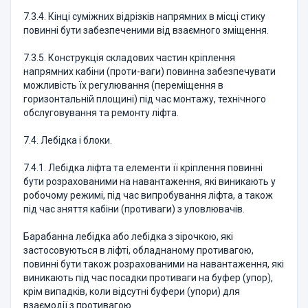
7.3.4. Кінці суміжних відрізків напрямних в місці стику
повинні бути забезпеченими від взаємного зміщення.
7.3.5. Конструкція складових частин кріплення
напрямних кабіни (проти-ваги) повинна забезпечувати
можливість їх регулювання (переміщення в
горизонтальній площині) під час монтажу, технічного
обслуговування та ремонту ліфта.
7.4. Лебідка і блоки.
7.4.1. Лебідка ліфта та елементи її кріплення повинні
бути розрахованими на навантаження, які виникають у
робочому режимі, під час випробування ліфта, а також
під час зняття кабіни (противаги) з уловлювачів.
Барабанна лебідка або лебідка з зірочкою, які
застосовуються в ліфті, обладнаному противагою,
повинні бути також розрахованими на навантаження, які
виникають під час посадки противаги на буфер (упор),
крім випадків, коли відсутні буфери (упори) для
взаємодії з противагою.