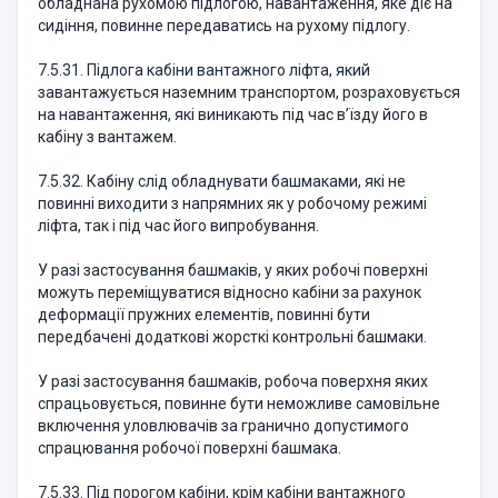
обладнана рухомою підлогою, навантаження, яке діє на
сидіння, повинне передаватись на рухому підлогу.
7.5.31. Підлога кабіни вантажного ліфта, який
завантажується наземним транспортом, розраховується
на навантаження, які виникають під час в’їзду його в
кабіну з вантажем.
7.5.32. Кабіну слід обладнувати башмаками, які не
повинні виходити з напрямних як у робочому режимі
ліфта, так і під час його випробування.
У разі застосування башмаків, у яких робочі поверхні
можуть переміщуватися відносно кабіни за рахунок
деформації пружних елементів, повинні бути
передбачені додаткові жорсткі контрольні башмаки.
У разі застосування башмаків, робоча поверхня яких
спрацьовується, повинне бути неможливе самовільне
включення уловлювачів за гранично допустимого
спрацювання робочої поверхні башмака.
7.5.33. Під порогом кабіни, крім кабіни вантажного