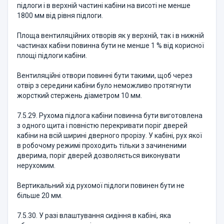
підлоги і в верхній частині кабіни на висоті не менше
1800 мм від рівня підлоги.
Площа вентиляційних отворів як у верхній, так і в нижній
частинах кабіни повинна бути не менше 1 % від корисної
площі підлоги кабіни.
Вентиляційні отвори повинні бути такими, щоб через
отвір з середини кабіни було неможливо протягнути
жорсткий стержень діаметром 10 мм.
7.5.29. Рухома підлога кабіни повинна бути виготовлена
з одного щита і повністю перекривати поріг дверей
кабіни на всій ширині дверного прорізу. У кабіні, рух якої
в робочому режимі проходить тільки з зачиненими
дверима, поріг дверей дозволяється виконувати
нерухомим.
Вертикальний хід рухомої підлоги повинен бути не
більше 20 мм.
7.5.30. У разі влаштування сидіння в кабіні, яка