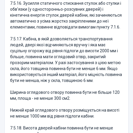
7.5.16. Зусилля статичного стискання стулок або стулки і
обв’язки (у односторонньо-розсувних дверей) і
кінетична енергія стулок дверей кабіни, які зачиняються
автоматично з усіма жорстко закріпленими до неї
елементами, повинне відповідати вимогам пункту 7.1.6.
7.5.17. Кабіна, в якій дозволяється транспортування
людей, двері якої відчиняються вручну і яка має
суцільну огорожу від рівня підлоги до висоти 2000 мм і
більше, повинна мати оглядовий отвір, закритий
прозорим матеріалом. У разі застосування з цією метою
скла, його товщина повинна бути не менше 6 мм. Якщо
використовується інший матеріал, його міцність повинна
бути не менша, ніж у скла, товщиною 6 мм.
Ширина оглядового отвору повинна бути не більше 120
мм, площа - не менше 300 см2.
Нижній край оглядового отвору розміщується на висоті
не менше 1000 мм від рівня підлоги кабіни.
7.5.18. Висота дверей кабіни повинна бути не менше