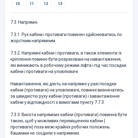
10
11
12
13
7.3. Напрямні.
7.3.1. Рух кабіни і противаги повинен здійснюватись по
жорстким напрямним.
7.3.2. Напрямні кабіни і противаги, а також елементи їх
кріплення повинні бути розраховані на навантаження,
які виникають в робочому режимі ліфта і під час посадки
кабіни і противаги на уловлювачі.
Навантаження, які діють на напрямні у разі посадки
кабіни (противаги) на уловлювачі, повинні визначатись
за швидкістю руху кабіни (противаги) і завантаження
кабіни у відповідності з вимогами пункту 7.7.3.
7.3.3. Висота напрямних кабіни (противаги) повинна бути
такою, щоб у можливих переміщеннях кабіни (
противаги) поза межі крайніх робочих положень
башмаки не сходили з напрямних.