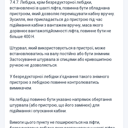
7.4.7. Лебідка, крім безредукторної лебідки,
встановленої в шахті ліфта, повинна бути обладнана
пристроєм, який дозволяє переміщувати кабіну вручну.
Зусилля, яке прикладається до пристрою під час
підіймання кабіни з вантажем вручну, маса якого
дорівнює вантажопідйомності ліфта, повинне бути не
більше 400 Н.
Штурвал, який використовується в пристрої, може
встановлюватись на валу постійно або бути знімним.
Застосування штурвала зі спицями або кривошипною
ручкою не дозволяється.
У безредукторної лебідки з’єднання такого знімного
пристрою з лебідкою повинне контролюватись
вимикачем.
На лебідці повинно бути указано напрямок обертання
штурвала (або пристрою, що його замінює) для
підіймання і опускання кабіни.
Вимоги цього пункту не поширюються на ліфти,