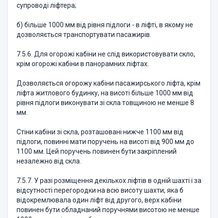
супроводі ліфтера;
б) більше 1000 мм від рівня підлоги - в ліфті, в якому не
дозволяється транспортувати пасажирів.
7.5.6. Для огорожі кабіни не слід використовувати скло,
крім огорожі кабіни в панорамних ліфтах.
Дозволяється огорожу кабіни пасажирського ліфта, крім
ліфта житлового будинку, на висоті більше 1000 мм від
рівня підлоги виконувати зі скла товщиною не менше 8
мм.
Стіни кабіни зі скла, розташовані нижче 1100 мм від
підлоги, повинні мати поручень на висоті від 900 мм до
1100 мм. Цей поручень повинен бути закріплений
незалежно від скла.
7.5.7. У разі розміщення декількох ліфтів в одній шахті і за
відсутності перегородки на всю висоту шахти, яка б
відокремлювала один ліфт від другого, верх кабіни
повинен бути обладнаний поручнями висотою не менше