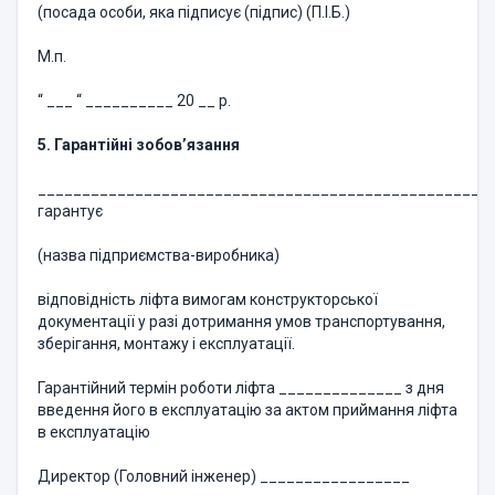
(посада особи, яка підписує (підпис) (П.І.Б.)
М.п.
“ ___ “ __________ 20 __ р.
5. Гарантійні зобов’язання
___________________________________________________
гарантує
(назва підприємства-виробника)
відповідність ліфта вимогам конструкторської
документації у разі дотримання умов транспортування,
зберігання, монтажу і експлуатації.
Гарантійний термін роботи ліфта ______________ з дня
введення його в експлуатацію за актом приймання ліфта
в експлуатацію
Директор (Головний інженер) _________________