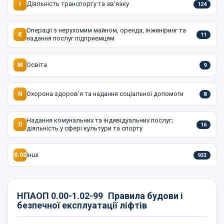
Діяльність транспорту та зв'язку
I
124
Операції з нерухомим майном, оренда, інжиніринг та
K
11
надання послуг підприємцям
Освіта
M
9
Охорона здоров'я та надання соціальної допомоги
N
8
Надання комунальних та індивідуальних послуг;
O
16
діяльність у сфері культури та спорту
Інші
0.00
923
НПАОП 0.00-1.02-99
Правила будови і
безпечної експлуатації ліфтів