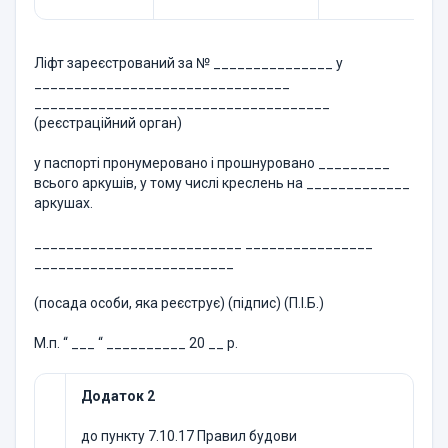
Ліфт зареєстрований за № _______________ у
________________________________
_____________________________________
(реєстраційний орган)
у паспорті пронумеровано і прошнуровано _________
всього аркушів, у тому числі креслень на _____________
аркушах.
__________________________ ________________
_________________________
(посада особи, яка реєструє) (підпис) (П.І.Б.)
М.п. “ ___ “ __________ 20 __ р.
Додаток 2
до пункту 7.10.17 Правил будови