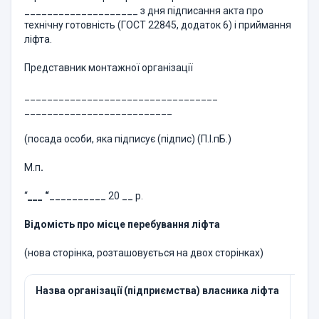
____________________ з дня підписання акта про
технічну готовність (ГОСТ 22845, додаток 6) і приймання
ліфта.
Представник монтажної організації
__________________________________
__________________________
(посада особи, яка підписує (підпис) (П.І.пБ.)
М.п
.
“
___ “
__________ 20 __ р.
Відомість про місце перебування ліфта
(нова сторінка, розташовується на двох сторінках)
Назва організації (підприємства) власника ліфта
Міс