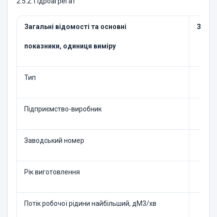
2.5.2. Гідроагрегат
Загальні відомості та основні
Значе
показники, одиниця виміру
Тип
Підприємство-виробник
Заводський номер
Рік виготовлення
Потік робочої рідини найбільший, дМ3/хв