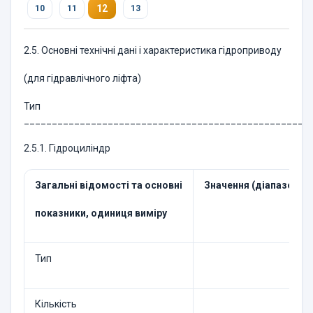
12
10
11
13
2.5. Основні технічні дані і характеристика гідроприводу
(для гідравлічного ліфта)
Тип
___________________________________________________
2.5.1. Гідроциліндр
Загальні відомості та основні
Значення (діапазон)
показники, одиниця виміру
Тип
Кількість