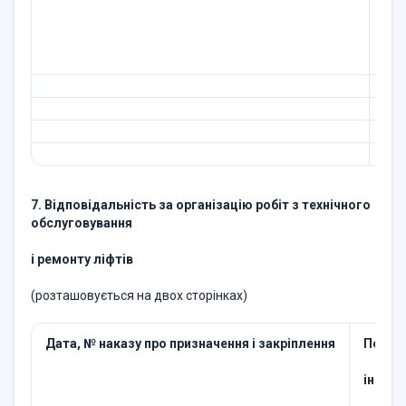
(мі
кор
7. Відповідальність за організацію робіт з технічного
обслуговування
і ремонту ліфтів
(розташовується на двох сторінках)
Дата, № наказу про призначення і закріплення
Посада
ініціа