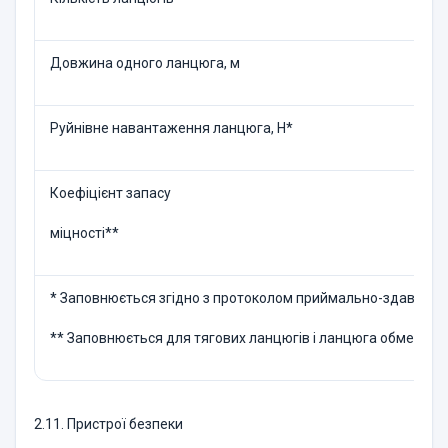
Довжина одного ланцюга, м
Руйнівне навантаження ланцюга, Н*
Коефіцієнт запасу
міцності**
* Заповнюється згідно з протоколом приймально-здавальн
** Заповнюється для тягових ланцюгів і ланцюга обмежув
2.11. Пристрої безпеки