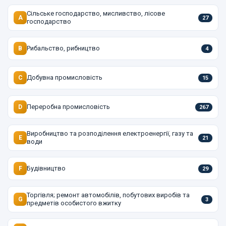
Сільське господарство, мисливство, лісове
A
27
господарство
Рибальство, рибництво
B
4
Добувна промисловість
C
15
Переробна промисловість
D
267
Виробництво та розподілення електроенергії, газу та
E
21
води
Будівництво
F
29
Торгівля; ремонт автомобілів, побутових виробів та
G
3
предметів особистого вжитку