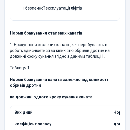
і безпечної експлуатації ліфтів
Норми бракування сталевих канатів
1. Бракування сталевих канатів, які перебувають в
роботі, здійснюється за кількістю обривів дротин на
довжині кроку сукання згідно з даними таблиці 1.
Таблиця 1
Норми бракування каната залежно від кількості
обривів дротин
на довжині одного кроку сукання каната
Вихідний
Норма б
коефіцієнт запасу
довжині