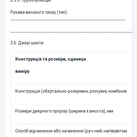
2.5.3. Трубопроводи
Рукава високого тиску (тип)
_______________________________________________
___________________________________________________
2.6. Двері шахти
Конструкція та розміри, одиниця
виміру
Конструкція (обертально-розкривні, розсувні, комбіновані о
Розміри дверного прорізу (ширина х висота), мм
Спосіб відчинення або зачинення (руч-ний, напівавтомати