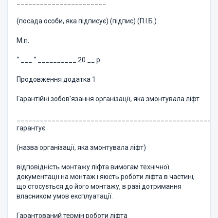
_______________________
(посада особи, яка підписує) (підпис) (П.І.Б.)
М.п.
“ ___ “ __________ 20 __ р.
Продовження додатка 1
Гарантійні зобов’язання організації, яка змонтувала ліфт
___________________________________________________
гарантує
(назва організації, яка змонтувала ліфт)
відповідність монтажу ліфта вимогам технічної
документації на монтаж і якість роботи ліфта в частині,
що стосується до його монтажу, в разі дотримання
власником умов експлуатації.
Гарантований термін роботи ліфта