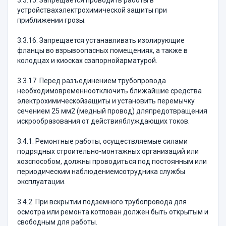
3.3.15. Запрещается проводить работы в
устройствахэлектрохимической защиты при
приближении грозы.
3.3.16. Запрещается устанавливать изолирующие
фланцы во взрывоопасных помещениях, а также в
колодцах и киосках сзапорнойарматурой.
3.3.17. Перед разъединением трубопровода
необходимовременноотключить ближайшие средства
электрохимическойзащиты и установить перемычку
сечением 25 мм2 (медный провод) дляпредотвращения
искрообразования от действияблуждающих токов.
3.4.1. Ремонтные работы, осуществляемые силами
подрядных строительно-монтажных организаций или
хозспособом, должны проводиться под постоянным или
периодическим наблюдениемсотрудника службы
эксплуатации.
3.4.2. При вскрытии подземного трубопровода для
осмотра или ремонта котлован должен быть открытым и
свободным для работы.