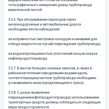
видны и нанесены на столбы на основании
топографического измерения длины трубопровода
мерительной лентой.
3.2.6. При обслуживании переходов через
железнодорожные и автомобильные дороги
необходимо вести наблюдения:
за исправностью смотровых колодцев и канавами для
отвода жидкости на случай повреждения трубопровода;
за водонепроницаемостью уплотнений концов кожуха
нефтепродуктопровода.
3.2.7. В местах больших снежных заносов, а также в
районахзатопления паводковыми водами вдоль
соответствующихучастков трубопровода необходимо
устанавливать вехи,определяющиеего трассу.
3.2.8. С целью выявления
повреждениянефтепродуктопроводас использованием
транспортных средств должны соблюдаться следующие
меры предосторожности: