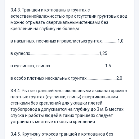
3.4.3. Траншеи и котлованы в грунтах с
естественнойвлажностью при отсутствии грунтовых вод
можно отрывать свертикальнымистенками без
креплений на глубину не более,м:
в насыпных, песчаных игравелистыхгрунтах……………..1,0
в супесях………………………………………………………………..1,25
в суглинках, глинах…………………………………………………..1,5
в особо плотных нескальных грунтах…………………………..2,0
3.4.4. Рытье траншей многоковшовыми экскаваторами в
плотных грунтах (суглинки, глины) с вертикальными
стенками без креплений для укладки плетей
трубопровода допускается на глубину до 3 м. В местах
спуска и работы людей в таких траншеях следует
устраивать местные откосы и крепления.
3.4.5. Крутизну откосов траншей и котлованов без