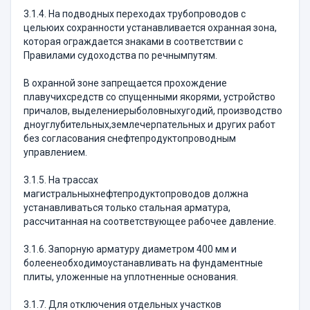
3.1.4. На подводных переходах трубопроводов с
цельюих сохранности устанавливается охранная зона,
которая ограждается знаками в соответствии с
Правилами судоходства по речнымпутям.
В охранной зоне запрещается прохождение
плавучихсредств со спущенными якорями, устройство
причалов, выделениерыболовныхугодий, производство
дноуглубительных,землечерпательных и других работ
без согласования снефтепродуктопроводным
управлением.
3.1.5. На трассах
магистральныхнефтепродуктопроводов должна
устанавливаться только стальная арматура,
рассчитанная на соответствующее рабочее давление.
3.1.6. Запорную арматуру диаметром 400 мм и
болеенеобходимоустанавливать на фундаментные
плиты, уложенные на уплотненные основания.
3.1.7. Для отключения отдельных участков