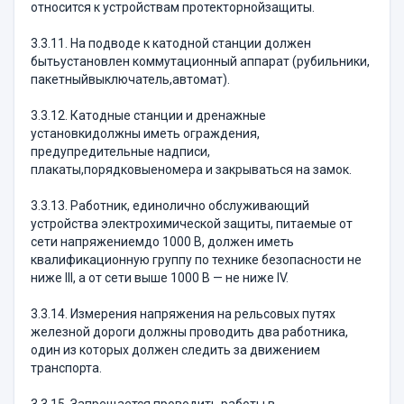
относится к устройствам протекторнойзащиты.
3.3.11. На подводе к катодной станции должен
бытьустановлен коммутационный аппарат (рубильники,
пакетныйвыключатель,автомат).
3.3.12. Катодные станции и дренажные
установкидолжны иметь ограждения,
предупредительные надписи,
плакаты,порядковыеномера и закрываться на замок.
3.3.13. Работник, единолично обслуживающий
устройства электрохимической защиты, питаемые от
сети напряжениемдо 1000 В, должен иметь
квалификационную группу по технике безопасности не
ниже III, а от сети выше 1000 В — не ниже IV.
3.3.14. Измерения напряжения на рельсовых путях
железной дороги должны проводить два работника,
один из которых должен следить за движением
транспорта.