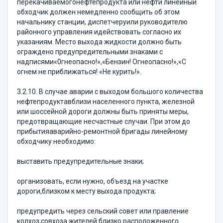
перекачиваемогонефтепродукта или нефти линейный
обходчик должен немедленно сообщить об этом
начальнику станции, диспетчеруили руководителю
районного управления идействовать согласно их
указаниям. Место выхода жидкости должно быть
ограждено предупредительными знаками с
надписями«0гнеопасно!»,«Бензин! Огнеопасно!»,«С
огнем не приближаться! «Не курить!».
3.2.10. В случае аварии с выходом большого количества
нефтепродуктавблизи населенного пункта, железной
или шоссейной дороги должны быть приняты меры,
предотвращающие несчастные случаи. При этом до
прибытияаварийно-ремонтной бригады линейному
обходчику необходимо:
выставить предупредительные знаки;
организовать, если нужно, объезд на участке
дороги,близком к месту выхода продукта;
предупредить через сельский совет или правление
колхоз;совхоза жителей близко расположенного