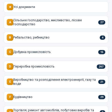
Усі документи
★
Сільське господарство, мисливство, лісове
A
27
господарство
Рибальство, рибництво
B
4
Добувна промисловість
C
15
Переробна промисловість
D
267
Виробництво та розподілення електроенергії, газу та
E
21
води
Будівництво
F
29
Торгівля; ремонт автомобілів, побутових виробів та