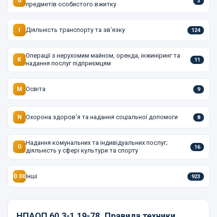
G
3
предметів особистого вжитку
Діяльність транспорту та зв'язку
I
124
Операції з нерухомим майном, оренда, інжиніринг та
K
11
надання послуг підприємцям
Освіта
M
9
Охорона здоров'я та надання соціальної допомоги
N
8
Надання комунальних та індивідуальних послуг;
O
16
діяльність у сфері культури та спорту
Інші
0.00
923
НПАОП 60.3-1.19-78
Правила техники