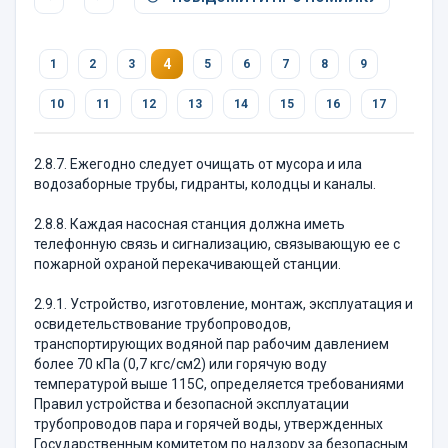
4
1
2
3
5
6
7
8
9
10
11
12
13
14
15
16
17
2.8.7. Ежегодно следует очищать от мусора и ила
водозаборные трубы, гидранты, колодцы и каналы.
2.8.8. Каждая насосная станция должна иметь
телефонную связь и сигнализацию, связывающую ее с
пожарной охраной перекачивающей станции.
2.9.1. Устройство, изготовление, монтаж, эксплуатация и
освидетельствование трубопроводов,
транспортирующих водяной пар рабочим давлением
более 70 кПа (0,7 кгс/см2) или горячую воду
температурой выше 115С, определяется требованиями
Правил устройства и безопасной эксплуатации
трубопроводов пара и горячей воды, утвержденных
Государственным комитетом по надзору за безопасным