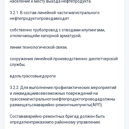
население к месту выхода нефтепродукта.
3.2.1. В состав линейной части магистрального
нефтепродуктопроводавходят:
собственно трубопровод с отводами илупингами,
отключающейи запорной арматурой;
линии технологической связи;
сооружения линейной производственно-диспетчерской
службы;
вдольтрассовыедороги.
3.2.2. Для выполнения профилактических мероприятий
и ликвидациивсевозможных повреждений на
трассемагистральногонефтепродуктопроводадолжны
размещатьсяаварийно-ремонтныепункты(АРП).
Состававарийно-ремонтных бригад должен быть
определенприказомпо районному управлению.