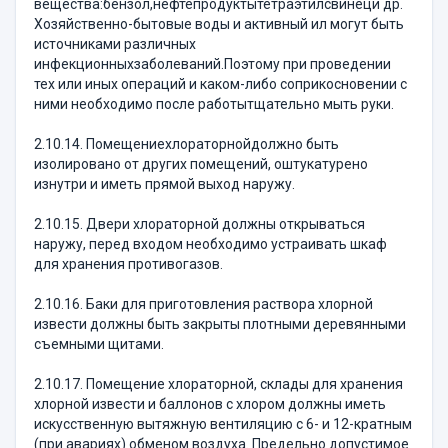
вещества:бензол,нефтепродуктытетраэтилсвинеци др.
Хозяйственно-бытовые воды и активный ил могут быть
источниками различных
инфекционныхзаболеваний.Поэтому при проведении
тех или иных операций и каком-либо соприкосновении с
ними необходимо после работытщательно мыть руки.
2.10.14. Помещениехлораторнойдолжно быть
изолировано от других помещений, оштукатурено
изнутри и иметь прямой выход наружу.
2.10.15. Двери хлораторной должны открываться
наружу, перед входом необходимо устраивать шкаф
для хранения противогазов.
2.10.16. Баки для приготовления раствора хлорной
извести должны быть закрыты плотными деревянными
съемными щитами.
2.10.17. Помещение хлораторной, склады для хранения
хлорной извести и баллонов с хлором должны иметь
искусственную вытяжную вентиляцию с 6- и 12-кратным
(при авариях) обменом воздуха. Предельно допустимое