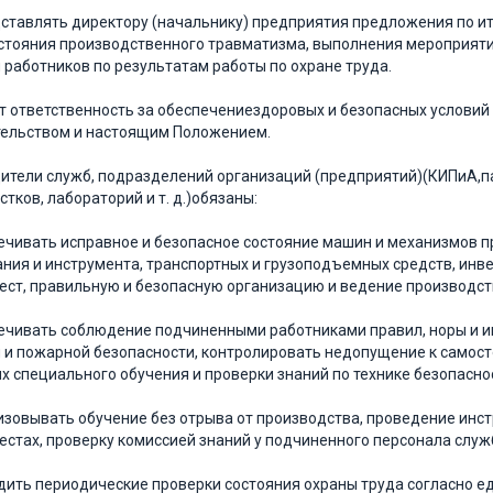
едставлять директору (начальнику) предприятия предложения по 
стояния производственного травматизма, выполнения мероприятий
 работников по результатам работы по охране труда.
сет ответственность за обеспечениездоровых и безопасных услови
тельством и настоящим Положением.
дители служб, подразделений организаций (предприятий)(КИПиА,па
стков, лабораторий и т. д.)обязаны:
печивать исправное и безопасное состояние машин и механизмов 
ния и инструмента, транспортных и грузоподъемных средств, инве
ест, правильную и безопасную организацию и ведение производст
печивать соблюдение подчиненными работниками правил, норы и и
 и пожарной безопасности, контролировать недопущение к самост
 специального обучения и проверки знаний по технике безопаснос
низовывать обучение без отрыва от производства, проведение инс
естах, проверку комиссией знаний у подчиненного персонала служ
одить периодические проверки состояния охраны труда согласно е