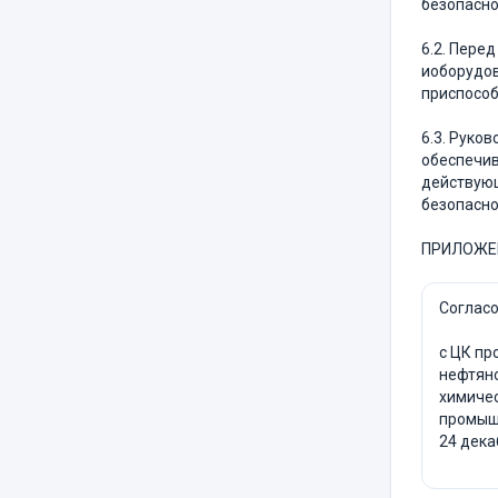
безопасно
6.2. Пере
иоборудов
приспособ
6.3. Руко
обеспечив
действующ
безопасно
ПРИЛОЖЕН
Соглас
с ЦК пр
нефтяно
химичес
промыш
24 дека