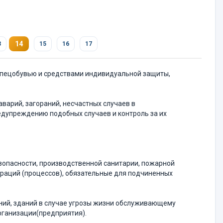
14
3
15
16
17
спецобувью и средствами индивидуальной защиты,
варий, загораний, несчастных случаев в
дупреждению подобных случаев и контроль за их
езопасности, производственной санитарии, пожарной
ераций (процессов), обязательные для подчиненных
ний, зданий в случае угрозы жизни обслуживающему
рганизации(предприятия).