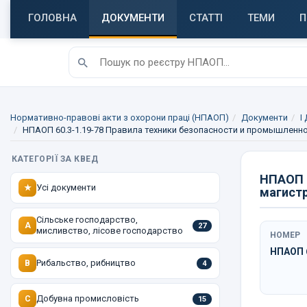
ГОЛОВНА
ДОКУМЕНТИ
СТАТТІ
ТЕМИ
П
Нормативно-правові акти з охорони праці (НПАОП)
Документи
I
НПАОП 60.3-1.19-78 Правила техники безопасности и промышленн
КАТЕГОРІЇ ЗА КВЕД
НПАОП 6
Усі документи
★
магист
Сільське господарство,
A
27
мисливство, лісове господарство
НОМЕР
НПАОП 6
Рибальство, рибництво
B
4
Добувна промисловість
C
15