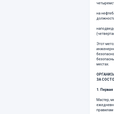
четыремс
на нефтеб
должности
наподведо
(четверта
Этот мето
инженерно
безопасно
безопасны
местах.
ОРГАНИЗ
ЗА СОСТ
1. Первая
Мастер, м
ежедневно
правилам 