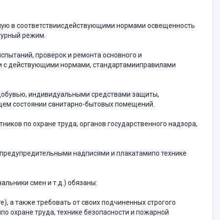
льную в соответствиисдействующими нормами освещенность
турный режим.
спытаний, проверок и ремонта основного и
вии с действующими нормами, стандартамииправилами
ецобувью, индивидуальными средствами защиты,
щем состоянии санитарно-бытовых помещений.
ников по охране труда, органов государственного надзора,
, предупредительными надписями и плакатамипо технике
льники смен и т.д.) обязаны:
), а также требовать от своих подчиненных строгого
по охране труда, технике безопасности и пожарной