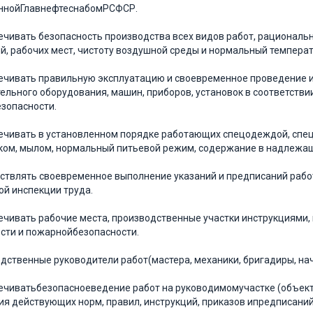
ннойГлавнефтеснабомРСФСР.
печивать безопасность производства всех видов работ, рациона
, рабочих мест, чистоту воздушной среды и нормальный темпера
печивать правильную эксплуатацию и своевременное проведение и
ельного оборудования, машин, приборов, установок в соответст
езопасности.
печивать в установленном порядке работающих спецодеждой, сп
ом, мылом, нормальный питьевой режим, содержание в надлежа
ествлять своевременное выполнение указаний и предписаний работ
ой инспекции труда.
печивать рабочие места, производственные участки инструкциями
сти и пожарнойбезопасности.
едственные руководители работ(мастера, механики, бригадиры, нача
печиватьбезопасноеведение работ на руководимомучастке (объекте
я действующих норм, правил, инструкций, приказов ипредписаний