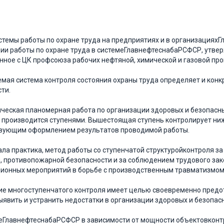
стемы работы по охране труда на предприятиях и в организация
ии работы по охране труда в системеГлавнефтеснабаРСФСР, утве
нное с ЦК профсоюза рабочих нефтяной, химической и газовой пр
мая система контроля состояния охраны труда определяет и конк
сти.
ческая планомерная работа по организации здоровых и безопасны
 производится ступенями. Вышестоящая ступень контролирует н
твующим оформлением результатов проводимой работы.
ала практика, метод работы со ступенчатой структуройконтроля з
, противопожарной безопасности и за соблюдением трудового зак
ионных мероприятий в борьбе с производственным травматизмом
е многоступенчатого контроля имеет целью своевременно предо
ыявить и устранить недостатки в организации здоровых и безопас
еГлавнефтеснабаРСФСР в зависимости от мощности объектовконтр