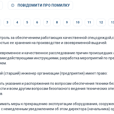
ПОВІДОМИТИ ПРО ПОМИЛКУ
3
4
5
6
7
8
9
10
11
12
1
онтроль за обеспечением работающих качественной спецодеждой,
стью ее хранения на производстве и своевременной выдачей.
воевременное и качественное расследование причин происшедших а
виисдействующими инструкциями; разработка мероприятий по пре
ием.
ный (старший) инженер организации (предприятия) имеет право:
вать указания и распоряжения по вопросам обеспечения техники б
сти и всем другим вопросам безопасного ведения технических оп
в.
инимать меры к прекращению эксплуатации оборудования, сооруже
 с немедленным уведомлением об этом директора (начальника) о