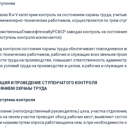
тупеням:
азах III и V категории контроль за состоянием охраны труда, учит
инженерно-технических работников, осуществляется по трем сту
мственныхГлавнефтеснабуРСФСР заводах контроль за состоянием
яступень контроля исключается).
д контроля состояния охраны труда обеспечивает повседневное в
-технических работников, рабочих и служащих всех звеньев прои
сти труда на производстве, повышает ответственность администр
х условий труда на производстве в целом, а рабочих и служащих 
АЦИЯ И ПРОВЕДЕНИЕ СТУПЕНЧАТОГО КОНТРОЛЯ
ОЯНИЕМ ОХРАНЫ ТРУДА
 ступень контроля
еханик (непосредственный руководитель) цеха, участка отделения
 на своем участке проводят обход рабочих мест, выявляют состо
и нормам путем опроса работающихна нем, а при необходимости 