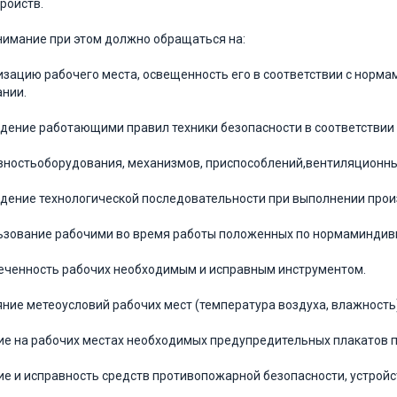
тройств.
нимание при этом должно обращаться на:
низацию рабочего места, освещенность его в соответствии с норма
нии.
юдение работающими правил техники безопасности в соответствии
авностьоборудования, механизмов, приспособлений,вентиляционны
юдение технологической последовательности при выполнении про
льзование рабочими во время работы положенных по нормаминдив
печенность рабочих необходимым и исправным инструментом.
ояние метеоусловий рабочих мест (температура воздуха, влажность)
чие на рабочих местах необходимых предупредительных плакатов п
чие и исправность средств противопожарной безопасности, устрой