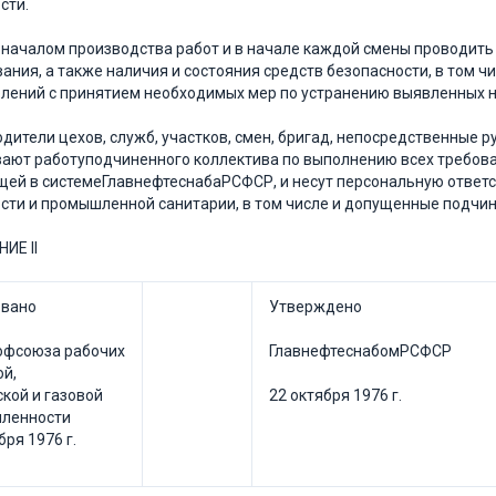
сти.
д началом производства работ и в начале каждой смены проводить
ания, а также наличия и состояния средств безопасности, в том 
лений с принятием необходимых мер по устранению выявленных н
водители цехов, служб, участков, смен, бригад, непосредственные 
ают работуподчиненного коллектива по выполнению всех требова
ей в системеГлавнефтеснабаРСФСР, и несут персональную ответс
сти и промышленной санитарии, в том числе и допущенные подчи
ИЕ II
овано
Утверждено
офсоюза рабочих
ГлавнефтеснабомРСФСР
й,
кой и газовой
22 октября 1976 г.
ленности
бря 1976 г.