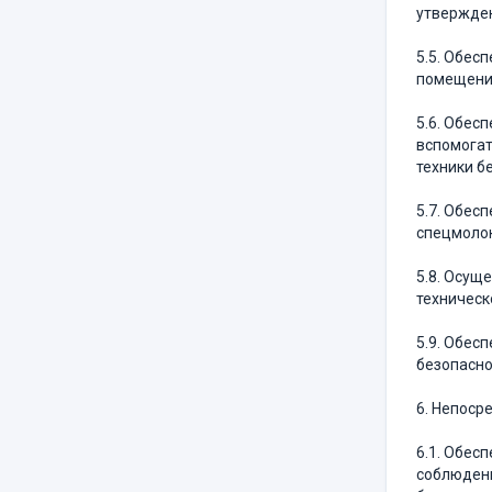
утвержде
5.5. Обес
помещений
5.6. Обес
вспомогат
техники б
5.7. Обес
спецмолок
5.8. Осущ
техническ
5.9. Обес
безопасно
6. Непоср
6.1. Обес
соблюдени