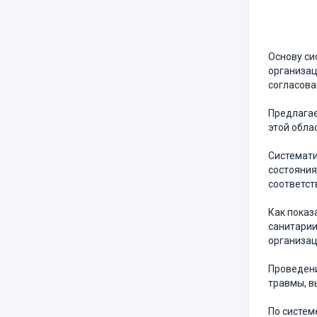
Основу си
организац
согласова
Предлагае
этой обла
Системати
состояния
соответс
Как показ
санитарии
организац
Проведени
травмы, в
По систем