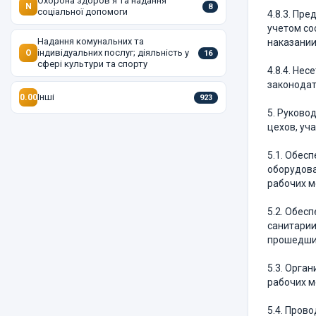
Охорона здоров'я та надання
N
8
соціальної допомоги
4.8.3. Пр
учетом со
Надання комунальних та
наказании
індивідуальних послуг; діяльність у
O
16
сфері культури та спорту
4.8.4. Не
законода
Інші
0.00
923
5. Руково
цехов, уча
5.1. Обес
оборудова
рабочих м
5.2. Обес
санитарии
прошедших
5.3. Орга
рабочих м
5.4. Пров