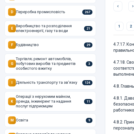
Переробна промисловість
D
267
Виробництво та розподілення
1
2
E
21
електроенергії, газу та води
4.7.17. К
Будівництво
F
29
правильно
Торгівля; ремонт автомобілів,
4.7.18. С
побутових виробів та предметів
G
3
соответст
особистого вжитку
выполнен
Діяльність транспорту та зв'язку
I
124
4.8. Глав
Операції з нерухомим майном,
4.8.1. Да
оренда, інжиніринг та надання
K
11
безопасно
послуг підприємцям
работнико
Освіта
M
9
4.8.2. Пр
персоналу