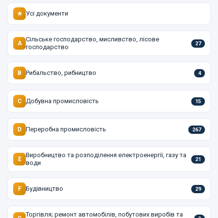
Усі документи
★
Сільське господарство, мисливство, лісове
A
27
господарство
Рибальство, рибництво
B
4
Добувна промисловість
C
15
Переробна промисловість
D
267
Виробництво та розподілення електроенергії, газу та
E
21
води
Будівництво
F
29
Торгівля; ремонт автомобілів, побутових виробів та