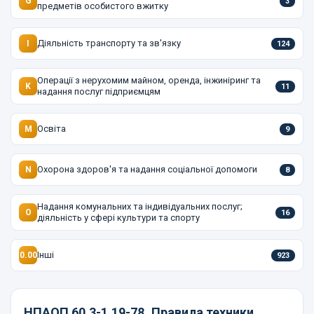
G
3
предметів особистого вжитку
Діяльність транспорту та зв'язку
I
124
Операції з нерухомим майном, оренда, інжиніринг та
K
11
надання послуг підприємцям
Освіта
M
9
Охорона здоров'я та надання соціальної допомоги
N
8
Надання комунальних та індивідуальних послуг;
O
16
діяльність у сфері культури та спорту
Інші
0.00
923
НПАОП 60.3-1.19-78
Правила техники