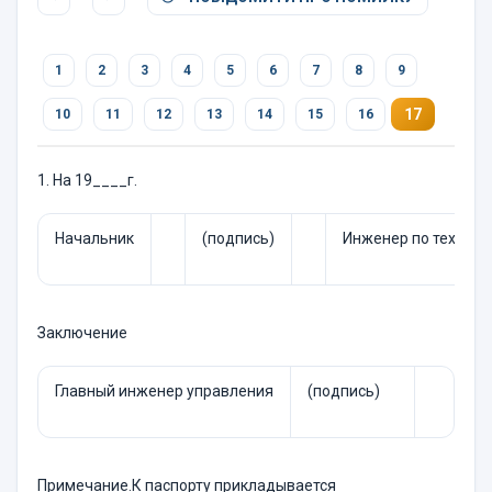
1
2
3
4
5
6
7
8
9
17
10
11
12
13
14
15
16
1. На 19____г.
Начальник
(подпись)
Инженер по технике
Заключение
Главный инженер управления
(подпись)
Примечание.К паспорту прикладывается