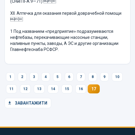
(СНиП II-А.9—71) 
XII. Аптечка для оказания первой доврачебной помощи

1 Под названием «предприятие» подразумеваются
нефтебазы, перекачивающие насосные станции,
наливные пункты, заводы, А ЭС и другие организации
Главнефтеснаба РСФСР.
1
2
3
4
5
6
7
8
9
10
17
11
12
13
14
15
16
ЗАВАНТАЖИТИ