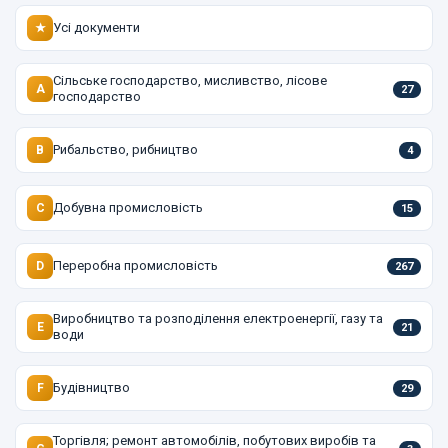
Усі документи
★
Сільське господарство, мисливство, лісове
A
27
господарство
Рибальство, рибництво
B
4
Добувна промисловість
C
15
Переробна промисловість
D
267
Виробництво та розподілення електроенергії, газу та
E
21
води
Будівництво
F
29
Торгівля; ремонт автомобілів, побутових виробів та