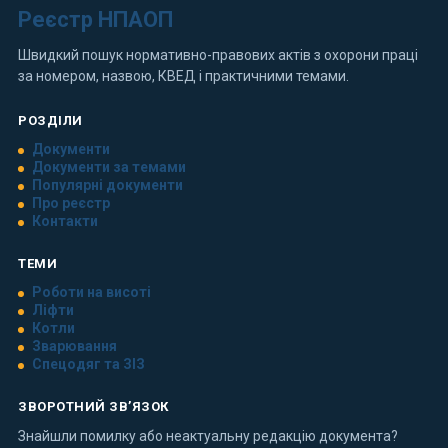
Реєстр НПАОП
Швидкий пошук нормативно-правових актів з охорони праці
за номером, назвою, КВЕД і практичними темами.
РОЗДІЛИ
Документи
Документи за темами
Популярні документи
Про реєстр
Контакти
ТЕМИ
Роботи на висоті
Ліфти
Котли
Зварювання
Спецодяг та ЗІЗ
ЗВОРОТНИЙ ЗВ’ЯЗОК
Знайшли помилку або неактуальну редакцію документа?