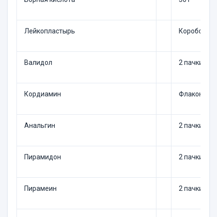
Лейкопластырь
Коробочка
Валидол
2 пачки
Кордиамин
Флакон
Анальгин
2 пачки
Пирамидон
2 пачки
Пирамеин
2 пачки