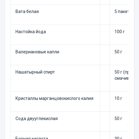
Вата белая
5 пакетов (п
Настойка йода
100 г
Валериановые капли
50 г
Нашатырный спирт
50 г (при п
смачивать 
Кристаллы марганцовокислого калия
10 г
Сода двууглекислая
50 г
Борная кислота
30 г