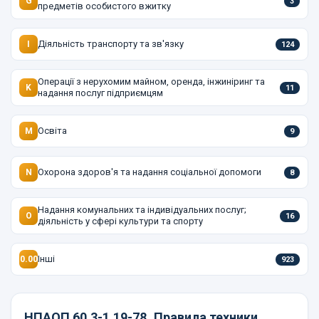
G
3
предметів особистого вжитку
Діяльність транспорту та зв'язку
I
124
Операції з нерухомим майном, оренда, інжиніринг та
K
11
надання послуг підприємцям
Освіта
M
9
Охорона здоров'я та надання соціальної допомоги
N
8
Надання комунальних та індивідуальних послуг;
O
16
діяльність у сфері культури та спорту
Інші
0.00
923
НПАОП 60.3-1.19-78
Правила техники