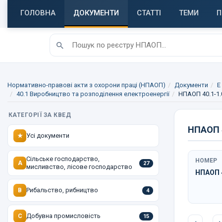
ГОЛОВНА
ДОКУМЕНТИ
СТАТТІ
ТЕМИ
П
Нормативно-правові акти з охорони праці (НПАОП)
Документи
E
40.1 Виробництво та розподілення електроенергії
НПАОП 40.1-1.
КАТЕГОРІЇ ЗА КВЕД
НПАОП 4
Усі документи
★
Сільське господарство,
НОМЕР
A
27
мисливство, лісове господарство
НПАОП 4
Рибальство, рибництво
B
4
Добувна промисловість
C
15