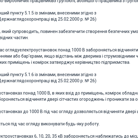
о-виробничих працівниківз групоюIV, абоіншого працівника з групо
ший пункту 5.1.5 із змінами, внесеними згідно з
ержнаглядохоронпраці від 25.02.2000 р. № 26)
, який супроводить, повинен забезпечити створення безпечних ум
відних частин.
д час оглядуелектроустановок понад 1000 В забороняється відчиняти
нями або бар'єрами, якщо відстань між дверима і струмовідними ч
аких приміщень і комірок затверджує керівництво підприємства.
ший пункту 5.1.6 із змінами, внесеними згідно з
ержнаглядохоронпраці від 25.02.2000 р. № 26)
установках понад 1000 В, в яких вхід до приміщень, комірок облад
бороняється відчиняти двері сітчастих огороджень і проникати за 
становках до 1000 В під час огляду дозволяється відчиняти двері щи
ться під час огляду виконувати будь-яку роботу.
лектроустановках 6, 10, 20, 35 кВ забороняється наближатись до мі