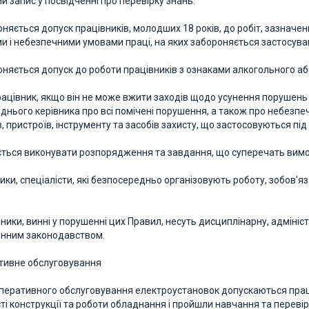
й запис у посвідченні про перевірку знань.
оняється допуск працівників, молодших 18 років, до робіт, зазначени
и і небезпечними умовами праці, на яких забороняється застосуван
роняється допуск до роботи працівників з ознаками алкогольного аб
ацівник, якщо він не може вжити заходів щодо усунення порушень
днього керівника про всі помічені порушення, а також про небезпе
, пристроїв, інструменту та засобів захисту, що застосовуються під
ться виконувати розпорядження та завдання, що суперечать вимо
ники, спеціалісти, які безпосередньо організовують роботу, зобов'я
вники, винні у порушенні цих Правил, несуть дисциплінарну, адміні
чинним законодавством.
ативне обслуговування
оперативного обслуговування електроустановок допускаються працівни
ті конструкції та роботи обладнання і пройшли навчання та перевір