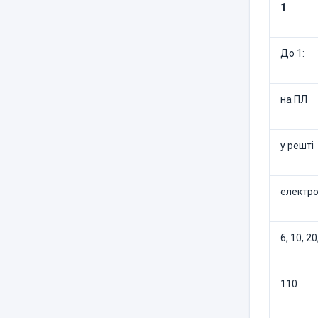
1
До 1:
на ПЛ
у решті
електр
6, 10, 20
110