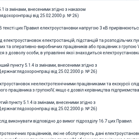
.1 із змінами, внесеними згідно з наказом
дохоронпраці від 25.02.2000 р. № 26)
В тексті цих Правил електроустановки напругою 3 кВ прирівнюються 
яд електроустановок електростанцій, підстанцій та розподільчих пун
их та оперативно-виробничих працівників або працівник з групою V 
ся з дозволу особи, в управлінні якої знаходиться електроустановк
ший пункту 5.1.4 із змінами, внесеними згідно з
ержнаглядохоронпраці від 25.02.2000 р. № 26)
ктроустановок неелектротехнічними працівниками та екскурсії слі
ого працівника з групоюIV, якщо є дозвіл керівництва підприємства
гий пункту 5.1.4 із змінами, внесеними згідно з
ержнаглядохоронпраці від 25.02.2000 р. № 26)
лід виконувати відповідно до вимог підрозділу 16.7 цих Правил.
ктротехнічних працівників, які не обслуговують дані електроустанов