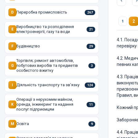
Переробна промисловість
D
267
2
1
Виробництво та розподілення
E
21
електроенергії, газу та води
4.1. Посад
перевірку
Будівництво
F
29
4.2. Меди
Торгівля; ремонт автомобілів,
певних кат
побутових виробів та предметів
G
3
особистого вжитку
4.3. Праці
виконують
Діяльність транспорту та зв'язку
I
124
присвоєння
Правил, ви
Операції з нерухомим майном,
оренда, інжиніринг та надання
K
11
Кожний пр
послуг підприємцям
Забороняє
Освіта
M
9
4.4. Праці