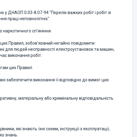
х у ДНАОП 0.03-8.07-94 "Перелік важких робіт і робіт зі
ня праці неповнолітніх".
о наркотичного сп'яніння.
 цих Правил, зобов'язаний негайно повідомити
чні для людей несправності електроустановок та машин,
 час виконання робіт.
гам цих Правил.
зані забезпечити виконання її відповідно до вимог цих
стративну, матеріальну або кримінальну відповідальність
ки, які знають їхні схеми, інструкції з експлуатації,
ку знань.