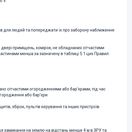
ю V.
ов для людей та попереджати їх про заборону наближення
 двері приміщень, комірок, не обладнаних сітчастими
астинами менша за зазначену в таблиці 5.1 цих Правил.
нано сітчастими огородженнями або бар'єрами, під час
огородження або бар'єри.
тів, збірок, пультів керування та інших пристроїв.
сця замикання на землю на відстань менше 4 м в ЗРУ та