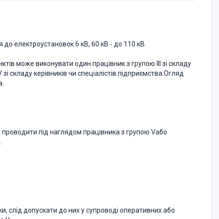
до електроустановок 6 кВ, 60 кВ - до 110 кВ.
ктів може виконувати один працівник з групою III зі складу
зі складу керівників чи спеціалістів підприємства.Огляд
а.
д проводити під наглядом працівника з групою Vабо
.
ки, слід допускати до них у супроводі оперативних або