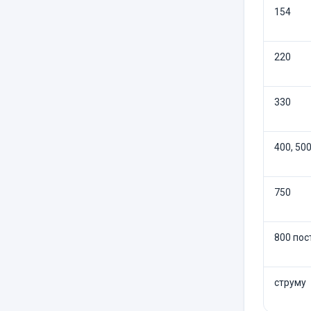
154
220
330
400, 50
750
800 пос
струму