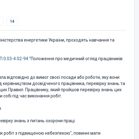
14
Міністерства енергетики України, проходять навчання та
 0.03-4.02-94
"Положення про медичний огляд працівників
ила відповідно до вимог своєї посади або роботи, яку вони
 керівництвом досвідченого працівника, перевірку знань та
 цих Правил. Працівнику, який пройшов перевірку знань цих
 собі під час виконання робіт.
.
евірку знань з питань охорони праці.
лік робіт з підвищеною небезпекою", повинні мати