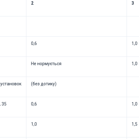
2
3
0,6
1,0
Не нормується
1,0
оустановок
(без дотику)
, 35
0,6
1,0
1,0
1,5