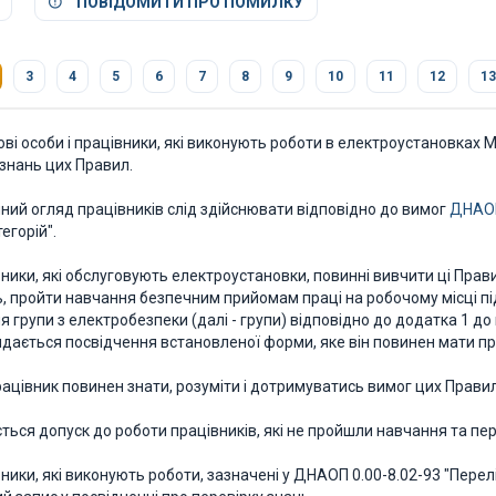
ПОВІДОМИТИ ПРО ПОМИЛКУ
3
4
5
6
7
8
9
10
11
12
13
ові особи і працівники, які виконують роботи в електроустановках 
 знань цих Правил.
чний огляд працівників слід здійснювати відповідно до вимог
ДНАОП
егорій".
вники, які обслуговують електроустановки, повинні вивчити ці Прав
, пройти навчання безпечним прийомам праці на робочому місці під
 групи з електробезпеки (далі - групи) відповідно до додатка 1 до
дається посвідчення встановленої форми, яке він повинен мати при
ацівник повинен знати, розуміти і дотримуватись вимог цих Правил
ться допуск до роботи працівників, які не пройшли навчання та пер
вники, які виконують роботи, зазначені у ДНАОП 0.00-8.02-93 "Пере