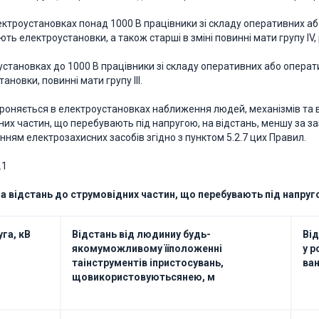
електроустановках понад 1000 В працівники зі складу оперативних а
ть електроустановки, а також старші в зміні повинні мати групу IV, ре
установках до 1000 В працівники зі складу оперативних або опера
ановки, повинні мати групу III.
бороняється в електроустановках наближення людей, механізмів т
них частин, що перебувають під напругою, на відстань, меншу за за
нням електрозахисних засобів згідно з пунктом 5.2.7 цих Правил.
.1
 відстань до струмовідних частин, що перебувають під напру
га, кВ
Відстань від людиниу будь-
Від
якомуможливому їїположенні
у р
таінструментів іпристосувань,
ван
щовикористовуютьсянею, м