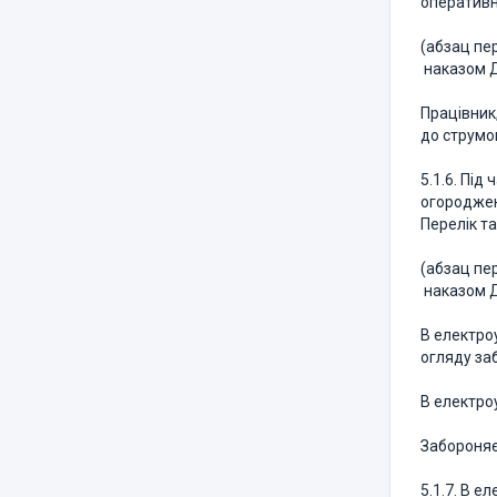
оперативн
(абзац пер
наказом Д
Працівник
до струмо
5.1.6. Пі
огороджен
Перелік т
(абзац пер
наказом Д
В електро
огляду за
В електроу
Забороняє
5.1.7. В е