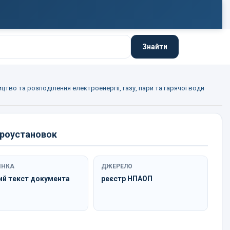
Знайти
цтво та розподілення електроенергії, газу, пари та гарячої води
троустановок
ІНКА
ДЖЕРЕЛО
ий текст документа
реєстр НПАОП