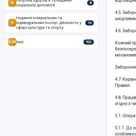
Охорона здоров'я та надання
відповідни
N
8
соціальної допомоги
4.5. Забор
Надання комунальних та
шкідливим
індивідуальних послуг; діяльність у
O
16
сфері культури та спорту
4.6. Забо
Інші
0.00
923
Кожний пр
безпосере
механізмів
Забороняє
4.7. Керів
Правил.
4.8. Праці
згідно з 
5.1. Опер
5.1.1. До 
особливос