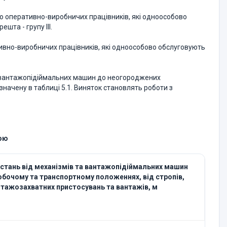
бо оперативно-виробничих працівників, які одноособово
шта - групу III.
тивно-виробничих працівників, які одноособово обслуговують
а вантажопідіймальних машин до неогороджених
значену в таблиці 5.1. Виняток становлять роботи з
гою
стань від механізмів та вантажопідіймальних машин
обочому та транспортному положеннях, від стропів,
тажозахватних пристосувань та вантажів, м