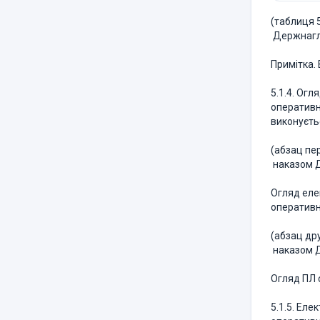
(таблиця 5
Держнагля
Примітка. 
5.1.4. Огл
оперативн
виконуєть
(абзац пер
наказом Д
Огляд еле
оперативн
(абзац дру
наказом Д
Огляд ПЛ с
5.1.5. Еле