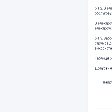
5.1.2. В 
обслуговую
В електро
електроуст
5.1.3. За
струмовід
використа
Таблиця 5
Допустима
Напру