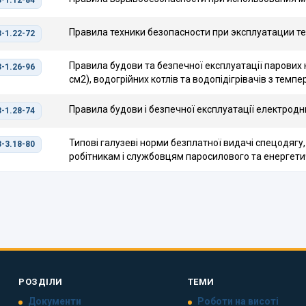
-1.12-84
Правила техники безопасности при эксплуатации т
-1.22-72
Правила будови та безпечної експлуатації парових к
-1.26-96
см2), водогрійних котлів та водопідігрівачів з темп
Правила будови і безпечної експлуатації електродн
-1.28-74
Типові галузеві норми безплатної видачі спецодягу,
-3.18-80
робітникам і службовцям паросилового та енергети
РОЗДІЛИ
ТЕМИ
Документи
Роботи на висоті