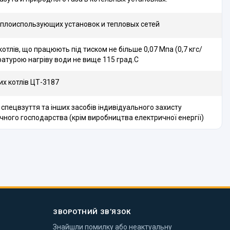
еплоиспользующих установок и тепловых сетей
отлів, що працюють під тиском не більше 0,07 Мпа (0,7 кгс/
ературою нагріву води не вище 115 град.С
их котлів ЦТ-3187
 спецвзуття та інших засобів індивідуального захисту
чного господарства (крім виробництва електричної енергії)
ЗВОРОТНИЙ ЗВ’ЯЗОК
Знайшли помилку або неактуальну