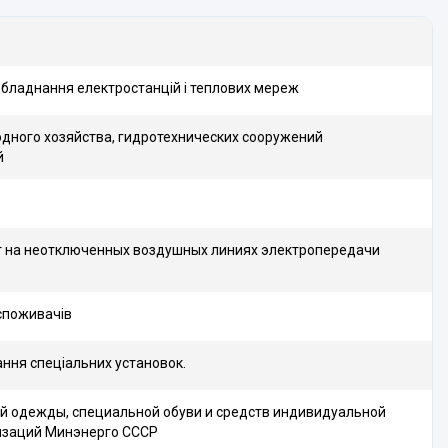
обладнання електростанцій і теплових мереж
одного хозяйства, гидротехнических сооружений
й
т на неотключенных воздушных линиях электропередачи
споживачів
ння спеціальних установок.
й одежды, специальной обуви и средств индивидуальной
изаций Минэнерго СССР