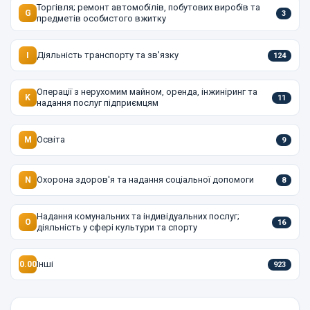
Торгівля; ремонт автомобілів, побутових виробів та
G
3
предметів особистого вжитку
Діяльність транспорту та зв'язку
I
124
Операції з нерухомим майном, оренда, інжиніринг та
K
11
надання послуг підприємцям
Освіта
M
9
Охорона здоров'я та надання соціальної допомоги
N
8
Надання комунальних та індивідуальних послуг;
O
16
діяльність у сфері культури та спорту
Інші
0.00
923