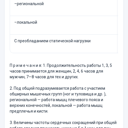
–региональной
12
–локальной
10
С преобладанием статической нагрузки
10
П р и м е ч а н и я: 1. Продолжительность работы 1, 3, 5
часов принимается для женщин, 2, 4, 6 часов для
мужчин, 7—8 часов для тех и других.
2. Под общей подразумевается работа с участием
обширных мышечных групп (ног и туловища и др. ),
региональной — работа мышц плечевого пояса и
верхних конечностей, локальной — работа мышц
предплечья и кисти.
3. Величины частоты сердечных сокращений при общей