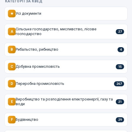
КАТЕГОРІЇ ЗА КВЕД
Усі документи
★
Сільське господарство, мисливство, лісове
A
27
господарство
Рибальство, рибництво
B
4
Добувна промисловість
C
15
Переробна промисловість
D
267
Виробництво та розподілення електроенергії, газу та
E
21
води
Будівництво
F
29