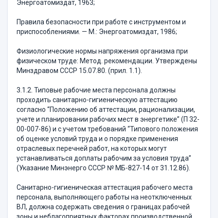
Энергоатомиздат, 1963;
Правила безопасности при работе с инструментом и
приспособлениями. — М.: Энергоатомиздат, 1986;
Физиологические нормы напряжения организма при
физическом труде: Метод. рекомендации. Утверждены
Минздравом СССР 15.07.80. (прил. 1.1).
3.1.2. Типовые рабочие места персонала должны
проходить санитарно-гигиеническую аттестацию
согласно “Положению об аттестации, рационализации,
учете и планировании рабочих мест в энергетике” (П 32-
00-007-86) и с учетом требований “Типового положения
об оценке условий труда и о порядке применения
отраслевых перечней работ, на которых могут
устанавливаться доплаты рабочим за условия труда”
(Указание Минэнерго СССР № МБ-827-14 от 31.12.86).
Санитарно-гигиеническая аттестация рабочего места
персонала, выполняющего работы на неотключенных
ВЛ, должна содержать сведения о границах рабочей
зоны и неблагоприятных факторах производственной