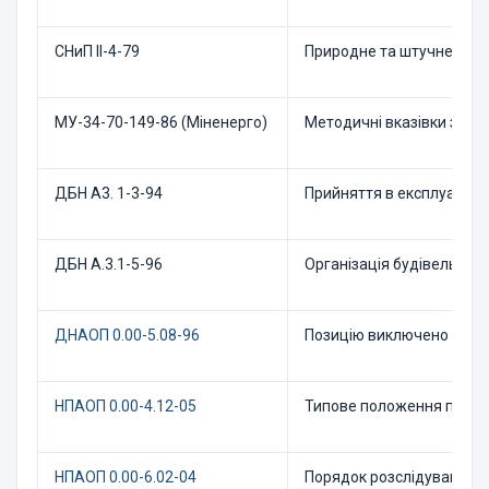
СНиП II-4-79
Природне та штучне осві
МУ-34-70-149-86 (Міненерго)
Методичні вказівки з п
ДБН А3. 1-3-94
Прийняття в експлуатаці
ДБН А.3.1-5-96
Організація будівельног
ДНАОП 0.00-5.08-96
Позицію виключено
НПАОП 0.00-4.12-05
Типове положення про пор
НПАОП 0.00-6.02-04
Порядок розслідування та