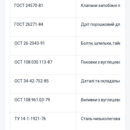
ГОСТ 24570-81
Клапани запобіжні парових
ГОСТ 26271-84
Дріт порошковий для дуг
ОСТ 26-2043-91
Болти, шпильки, гайки та
ОСТ 108.030.113-87
Поковки з вуглецевої та 
ОСТ 34-42-752-85
Деталі та складальні один
ОСТ 108.961.03-79
Виливки з вуглецевої і л
ТУ 14-1-1921-76
Сталь низьколегована ли