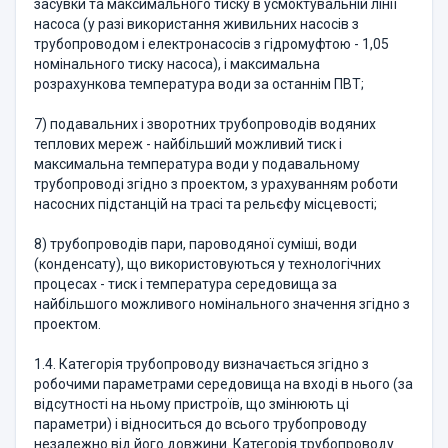
засувки та максимального тиску в усмоктувальній лінії
насоса (у разі використання живильних насосів з
трубопроводом і електронасосів з гідромуфтою - 1,05
номінального тиску насоса), і максимальна
розрахункова температура води за останнім ПВТ;
7) подавальних і зворотних трубопроводів водяних
теплових мереж - найбільший можливий тиск і
максимальна температура води у подавальному
трубопроводі згідно з проектом, з урахуванням роботи
насосних підстанцій на трасі та рельєфу місцевості;
8) трубопроводів пари, пароводяної суміші, води
(конденсату), що використовуються у технологічних
процесах - тиск і температура середовища за
найбільшого можливого номінального значення згідно з
проектом.
1.4. Категорія трубопроводу визначається згідно з
робочими параметрами середовища на вході в нього (за
відсутності на ньому пристроїв, що змінюють ці
параметри) і відноситься до всього трубопроводу
незалежно від його довжини. Категорія трубопроводу