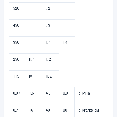
520
I, 2
450
I, 3
350
II, 1
I, 4
250
III, 1
II, 2
115
IV
III, 2
0,07
1,6
4,0
8,0
р, МПа
0,7
16
40
80
р, кгс/кв. см