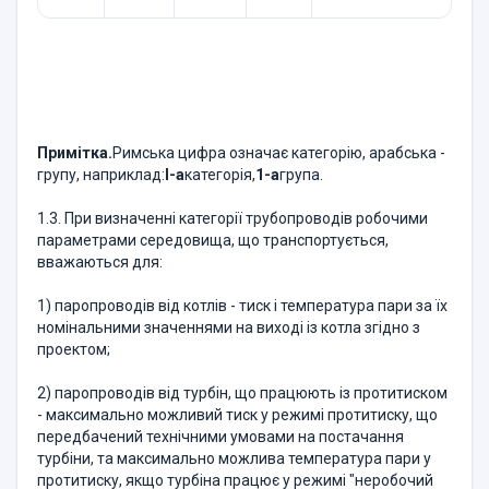
Примітка.
Римська цифра означає категорію, арабська -
групу, наприклад:
I-а
категорія,
1-а
група.
1.3. При визначенні категорії трубопроводів робочими
параметрами середовища, що транспортується,
вважаються для:
1) паропроводів від котлів - тиск і температура пари за їх
номінальними значеннями на виході із котла згідно з
проектом;
2) паропроводів від турбін, що працюють із протитиском
- максимально можливий тиск у режимі протитиску, що
передбачений технічними умовами на постачання
турбіни, та максимально можлива температура пари у
протитиску, якщо турбіна працює у режимі "неробочий