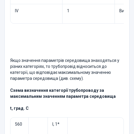
IV
1
Вище 1
Якщо значення параметрів середовища знаходяться у
різних категоріях, то трубопровід відноситься до
категорії, що відповідає максимальному значенню
параметра середовища (див. схему).
Схема визначення категорії трубопроводу за
максимальним значенням параметра середовища
t, град. C
560
I, 1*