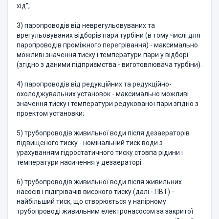
хід";
3) паропроводів від неврегульовуваних та
врегульовуваних відборів пари турбіни (в тому числі для
паропроводів проміжного перегрівання) - максимально
можливі значення тиску і температури пари у відборі
(згідно з даними підприємства - виготовлювача турбіни).
4) паропроводів від редукційних та редукційно-
охолоджувальних установок - максимально можливі
значення тиску і температури редукованої пари згідно з
проектом установки;
5) трубопроводів живильної води після дезаераторів
підвищеного тиску - номінальний тиск води з
урахуванням гідростатичного тиску стовпа рідини і
температури насичення у дезаераторі.
6) трубопроводів живильної води після живильних
насосів і підігрівачів високого тиску (далі - ПВТ) -
найбільший тиск, що створюється у напірному
трубопроводі живильним електронасосом за закритої