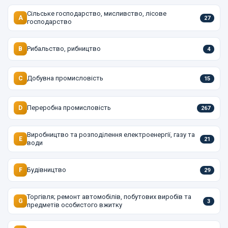
Сільське господарство, мисливство, лісове
A
27
господарство
Рибальство, рибництво
B
4
Добувна промисловість
C
15
Переробна промисловість
D
267
Виробництво та розподілення електроенергії, газу та
E
21
води
Будівництво
F
29
Торгівля; ремонт автомобілів, побутових виробів та
G
3
предметів особистого вжитку