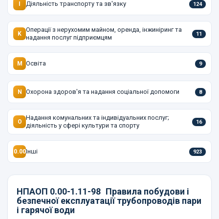
Діяльність транспорту та зв'язку
I
124
Операції з нерухомим майном, оренда, інжиніринг та
K
11
надання послуг підприємцям
Освіта
M
9
Охорона здоров'я та надання соціальної допомоги
N
8
Надання комунальних та індивідуальних послуг;
O
16
діяльність у сфері культури та спорту
Інші
0.00
923
НПАОП 0.00-1.11-98
Правила побудови і
безпечної експлуатації трубопроводів пари
і гарячої води