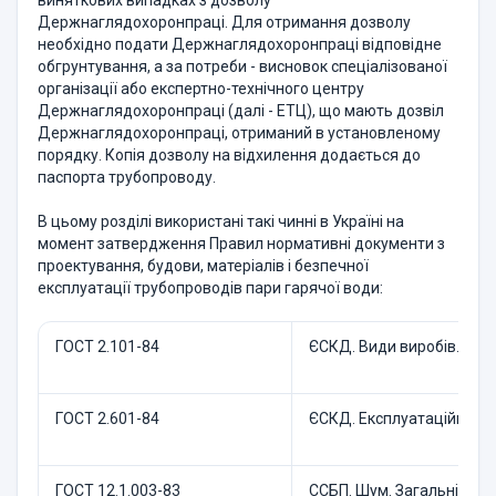
виняткових випадках з дозволу
Держнаглядохоронпраці. Для отримання дозволу
необхідно подати Держнаглядохоронпраці відповідне
обгрунтування, а за потреби - висновок спеціалізованої
організації або експертно-технічного центру
Держнаглядохоронпраці (далі - ЕТЦ), що мають дозвіл
Держнаглядохоронпраці, отриманий в установленому
порядку. Копія дозволу на відхилення додається до
паспорта трубопроводу.
В цьому розділі використані такі чинні в Україні на
момент затвердження Правил нормативні документи з
проектування, будови, матеріалів і безпечної
експлуатації трубопроводів пари гарячої води:
ГОСТ 2.101-84
ЄСКД. Види виробів.
ГОСТ 2.601-84
ЄСКД. Експлуатаційні до
ГОСТ 12.1.003-83
ССБП. Шум. Загальні вим