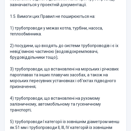
зазначається у проектній документації.
1.5. Вимоги цих Правил не поширюються на:
1) трубопроводи у межах котла, турбіни, насоса,
теплообмінника.
2) посудини, що входять до системи трубопроводів і є їх
невід'ємною частиною (водовідокремлювачі,
брудовіддільники тощо);
3) трубопроводи, що встановлені на морських і річкових
пароплавах та інших плавучих засобах, а також на
морських пересувних установках і об'єктах підводного
призначення;
4) трубопроводи, що встановлені на рухомому
залізничному, автомобільному та гусеничному
транспорті;
5) трубопроводи I категорії із зовнішнім діаметром менш
як 51 мм і трубопроводи II, III, IV категорій із зовнішнім