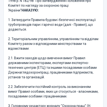
1998 р. N 182/98 "Про затвердження Положення про
Комітет по нагляду за охороною праці
України"
НАКАЗУЮ:
1. Затвердити Правила будови і безпечної експлуатації
трубопроводів пари і гарячої води (далі - Правил), що
додаються.
2. Територіальним управлінням, управлінням та відділам
Комітету разом з відповідними міністерствами та
відомствами:
2.1. Вжити заходів щодо вивчення вимог Правил
державними інспекторами, експертами експертно-
технічних центрів (ЕТЦ) та іншими посадовими особами
Держнаглядохоронпраці, працівниками підприємств,
установ та організацій.
2.2. Забезпечити постійний контроль за виконанням
вимог Правил особами, яких це стосується - власниками,
посадовими особами і працівниками.
3. Головному редактору журналу "Охорона праці" (Н.