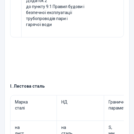
Додаток 2
до пункту 9.1 Правил будови і
безпечної експлуатації
трубопроводів пари і
гарячої води
I. Листова сталь
Марка
НД
Граничні
сталі
параметри
на
на
S,
лист
сталь
мм