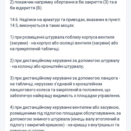
2) покажчик напрямку обертання в бік закриття (З) та в
бік відкриття (В).
14.6. Надписи на арматурі та приводах, вказаних в пункті
14.5, виконуються в таких місцях:
1) при розміщенні штурвала поблизу корпуса вентиля
(засувки) - на корпусі або ізоляції вентиля (засувки) або
на прикріпленій табличці;
2) при дистанційному керуванні за допомогою штурвалу
- на колонці або кронштейні штурвалу;
3) при дистанційному керуванні за допомогою ланцюга -
на табличці, нерухомо з'єднаній з кронштейном
ланцюгового колеса та закріпленій в положенні, що
забезпечує найкращу видимість з площадки управління;
4) при дистанційному керуванні вентилем або засувкою,
розміщеними під підлогою площадки обслуговування, за
допомогою знімного штурвала (кінець валу втоплений в
підлогу і закритий кришкою) - на кришці з внутрішньої та
зовнішньої сторін;