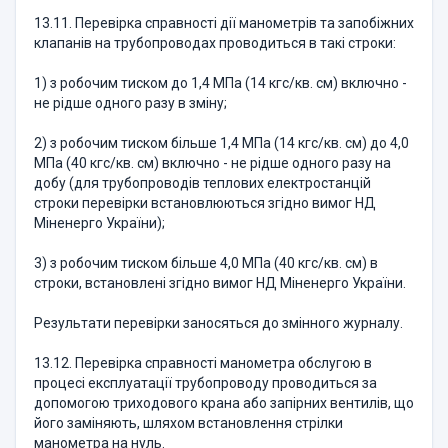
13.11. Перевірка справності дії манометрів та запобіжних
клапанів на трубопроводах проводиться в такі строки:
1) з робочим тиском до 1,4 МПа (14 кгс/кв. см) включно -
не рідше одного разу в зміну;
2) з робочим тиском більше 1,4 МПа (14 кгс/кв. см) до 4,0
МПа (40 кгс/кв. см) включно - не рідше одного разу на
добу (для трубопроводів теплових електростанцій
строки перевірки встановлюються згідно вимог НД
Міненерго України);
3) з робочим тиском більше 4,0 МПа (40 кгс/кв. см) в
строки, встановлені згідно вимог НД Міненерго України.
Результати перевірки заносяться до змінного журналу.
13.12. Перевірка справності манометра обслугою в
процесі експлуатації трубопроводу проводиться за
допомогою триходового крана або запірних вентилів, що
його заміняють, шляхом встановлення стрілки
манометра на нуль.