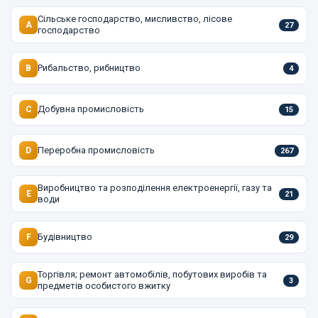
Сільське господарство, мисливство, лісове
A
27
господарство
Рибальство, рибництво
B
4
Добувна промисловість
C
15
Переробна промисловість
D
267
Виробництво та розподілення електроенергії, газу та
E
21
води
Будівництво
F
29
Торгівля; ремонт автомобілів, побутових виробів та
G
3
предметів особистого вжитку