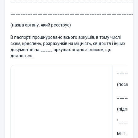
___________________________________________________
___________________________________________________
(назва органу, який реєструє)
В паспорті прошнуровано всього аркушів, в тому числі
схем, креслень, розрахунків на міцність, свідоцтв і інших
документів на _____ аркушах згідно з описом, що
додається.
________
(посада о
________
(підпис, п
"____" __
М. П.