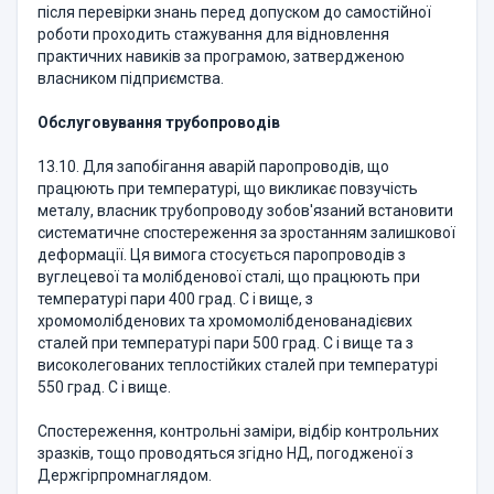
після перевірки знань перед допуском до самостійної
роботи проходить стажування для відновлення
практичних навиків за програмою, затвердженою
власником підприємства.
Обслуговування трубопроводів
13.10. Для запобігання аварій паропроводів, що
працюють при температурі, що викликає повзучість
металу, власник трубопроводу зобов'язаний встановити
систематичне спостереження за зростанням залишкової
деформації. Ця вимога стосується паропроводів з
вуглецевої та молібденової сталі, що працюють при
температурі пари 400 град. C і вище, з
хромомолібденових та хромомолібденованадієвих
сталей при температурі пари 500 град. C і вище та з
високолегованих теплостійких сталей при температурі
550 град. C і вище.
Спостереження, контрольні заміри, відбір контрольних
зразків, тощо проводяться згідно НД, погодженої з
Держгірпромнаглядом.