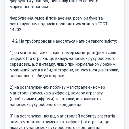
фарбувати у відповідний колір і на неї нанести
маркувальні написи.
Фарбування, умовні позначення, розміри букв та
розташування надписів проводиться згідно з ГОСТ
14202.
14.2. На трубопроводи наносяться написи такого змісту:
1) на магістральних лініях - номер магістралі (римською
цифрою) та стрілка, що вказує напрямок руху робочого
середовища. У випадку, якщо при нормальному режимі
можливий рух її в обидві сторони, наносяться дві стрілки,
направлені в обидві сторони;
2) на розгалуженнях поблизу магістралей - номер
магістралі (римською цифрою), номери агрегату
(арабськими цифрами) та стрілки, що вказують
напрямок руху робочого середовища;
3) на розгалуженнях від магістралей поблизу агрегатів -
номер магістралі (римською цифрою) та стрілки, що
вказують напрямок руху робочого середовища.