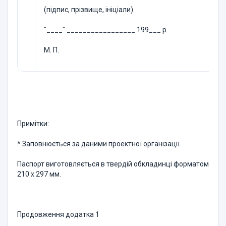
(підпис, прізвище, ініціали)
"____" _________________ 199___ р.
М. П.
Примітки:
* Заповнюється за даними проектної організації.
Паспорт виготовляється в твердій обкладинці форматом
210 х 297 мм.
Продовження додатка 1