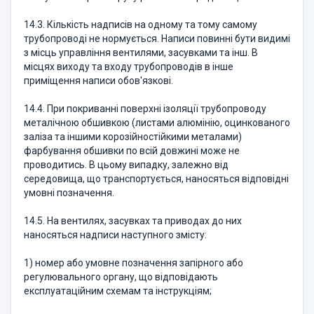
14.3. Кількість надписів на одному та тому самому
трубопроводі не нормується. Написи повинні бути видимі
з місць управління вентилями, засувками та інш. В
місцях виходу та входу трубопроводів в інше
приміщення написи обов'язкові.
14.4. При покриванні поверхні ізоляції трубопроводу
металічною обшивкою (листами алюмінію, оцинкованого
заліза та іншими корозійностійкими металами)
фарбування обшивки по всій довжині може не
проводитись. В цьому випадку, залежно від
середовища, що транспортується, наносяться відповідні
умовні позначення.
14.5. На вентилях, засувках та приводах до них
наносяться надписи наступного змісту:
1) номер або умовне позначення запірного або
регулювального органу, що відповідають
експлуатаційним схемам та інструкціям;