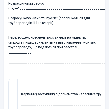
Розрахунковий ресурс,
годин*____________________________________________
Розрахункова кількість пусків* (заповнюється для
трубопроводів I і II категорії)
___________________________________________________
Перелік схем, креслень, розрахунків на міцність,
свідоцтв і інших документів на виготовлення і монтаж
трубопроводу, що подаються при реєстрації
____________
___________________________________________________
___________________________________________________
_____________________________________________
Керівник (заступник) підприємства - власника трубоп
_____________________________________________