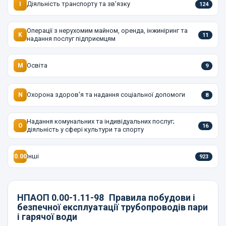
Діяльність транспорту та зв'язку
I
124
Операції з нерухомим майном, оренда, інжиніринг та
K
11
надання послуг підприємцям
Освіта
M
9
Охорона здоров'я та надання соціальної допомоги
N
8
Надання комунальних та індивідуальних послуг;
O
16
діяльність у сфері культури та спорту
Інші
0.00
923
НПАОП 0.00-1.11-98
Правила побудови і
безпечної експлуатації трубопроводів пари
і гарячої води