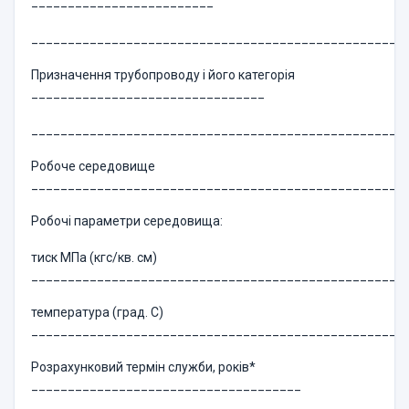
_________________________
___________________________________________________
Призначення трубопроводу і його категорія
________________________________
___________________________________________________
Робоче середовище
___________________________________________________
Робочі параметри середовища:
тиск МПа (кгс/кв. см)
___________________________________________________
температура (град. C)
___________________________________________________
Розрахунковий термін служби, років*
_____________________________________