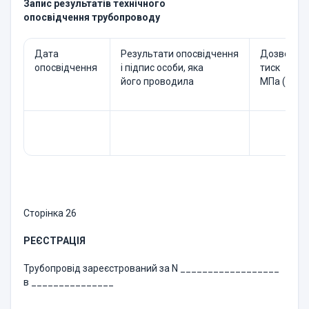
Запис результатів технічного
опосвідчення трубопроводу
Дата
Результати опосвідчення
Дозволен
опосвідчення
і підпис особи, яка
тиск
його проводила
МПа (кгс/к
Сторінка 26
РЕЄСТРАЦІЯ
Трубопровід зареєстрований за N __________________
в _______________