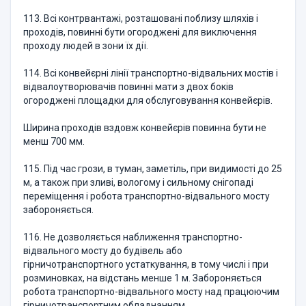
113. Всі контрвантажі, розташовані поблизу шляхів і
проходів, повинні бути огороджені для виключення
проходу людей в зони їх дії.
114. Всі конвейєрні лінії транспортно-відвальних мостів і
відвалоутворювачів повинні мати з двох боків
огороджені площадки для обслуговування конвейєрів.
Ширина проходів вздовж конвейєрів повинна бути не
менш 700 мм.
115. Під час грози, в туман, заметіль, при видимості до 25
м, а також при зливі, вологому і сильному снігопаді
переміщення і робота транспортно-відвального мосту
забороняється.
116. Не дозволяється наближення транспортно-
відвального мосту до будівель або
гірничотранспортного устаткування, в тому числі і при
розминовках, на відстань менше 1 м. Забороняється
робота транспортно-відвального мосту над працюючим
гірничотранспортним обладнанням.