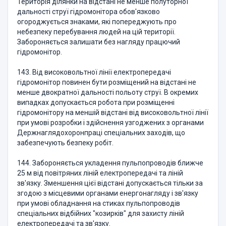
Територія ділянки на відстані не менше полуторної
дальності струї гідромонітора обов'язково
огороджується знаками, які попереджують про
небезпеку перебування людей на цій території.
Забороняється залишати без нагляду працючий
гідромонітор.
143. Від високовольтної лінії електропередачі
гідромонітор повинен бути розміщений на відстані не
менше двократної дальності польоту струї. В окремих
випадках допускається робота при розміщенні
гідромонітору на меншій відстані від високовольтної лінії
при умові розробки і здійснення узгоджених з органами
Держнаглядохоронпраці спеціальних заходів, що
забезпечують безпеку робіт.
144. Забороняється укладення пульпопроводів ближче
25 м від повітряних ліній електропередачі та ліній
зв'язку. Зменшення цієї відстані допускається тільки за
згодою з місцевими органами енергонагляду і зв'язку
при умові обладнання на стиках пульпопроводів
спеціальних відбійних "козирків" для захисту ліній
електропередачі та зв'язку.