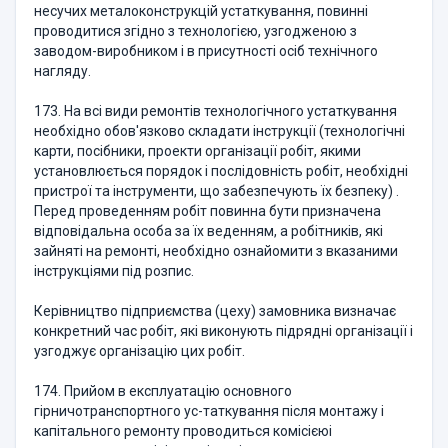
несучих металоконструкцій устаткування, повинні
проводитися згідно з технологією, узгодженою з
заводом-виробником і в присутності осіб технічного
нагляду.
173. На всі види ремонтів технологічного устаткування
необхідно обов'язково складати інструкції (технологічні
карти, посібники, проекти організації робіт, якими
установлюється порядок і послідовність робіт, необхідні
пристрої та інструменти, що забезпечують їх безпеку) .
Перед проведенням робіт повинна бути призначена
відповідальна особа за їх веденням, а робітників, які
зайняті на ремонті, необхідно ознайомити з вказаними
інструкціями під розпис.
Керівництво підприємства (цеху) замовника визначає
конкретний час робіт, які виконують підрядні організації і
узгоджує організацію цих робіт.
174. Прийом в експлуатацію основного
гірничотранспортного ус-таткування після монтажу і
капітального ремонту проводиться комісієюі