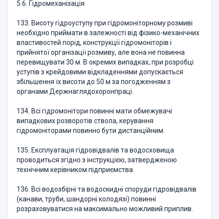
5.6. Гідромеханізація
133. Висоту гідроуступу при гідромоніторному розмиві
необхідно приймати в залежності від фізико-механічних
властивостей порід, конструкції гідромоніторів і
прийнятої організації розмиву, але вона не повинна
перевищувати 30 м. В окремих випадках, при розробці
уступів з крейдовими відкладеннями допускається
збільшення їх висоти до 50 м за погодженням з
органами Держнаглядохоронпраці.
134. Всі гідромонітори повинні мати обмежувачі
випадкових розворотів ствола, керування
гідромоніторами повинно бути дистанційним.
135. Експлуатація гідровідвалів та водосховища
проводиться згідно з інструкцією, затвердженою
технічним керівником підприємства.
136. Всі водозбірні та водоскидні споруди гідровідвалів
(канави, труби, шандорні колодязі) повинні
розраховуватися на максимально можливий приплив.