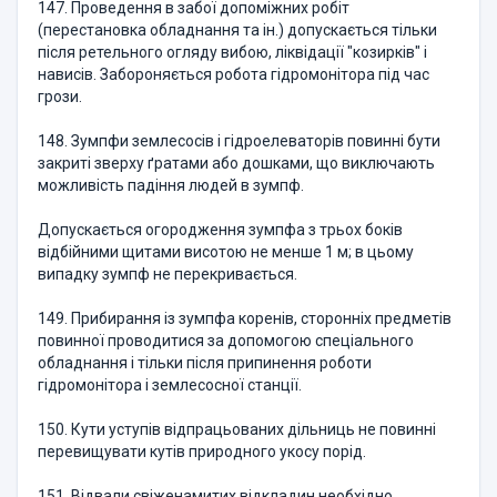
147. Проведення в забої допоміжних робіт
(перестановка обладнання та ін.) допускається тільки
після ретельного огляду вибою, ліквідації "козирків" і
нависів. Забороняється робота гідромонітора під час
грози.
148. Зумпфи землесосів і гідроелеваторів повинні бути
закриті зверху ґратами або дошками, що виключають
можливість падіння людей в зумпф.
Допускається огородження зумпфа з трьох боків
відбійними щитами висотою не менше 1 м; в цьому
випадку зумпф не перекривається.
149. Прибирання із зумпфа коренів, сторонніх предметів
повинної проводитися за допомогою спеціального
обладнання і тільки після припинення роботи
гідромонітора і землесосної станції.
150. Кути уступів відпрацьованих дільниць не повинні
перевищувати кутів природного укосу порід.
151. Відвали свіженамитих відкладин необхідно