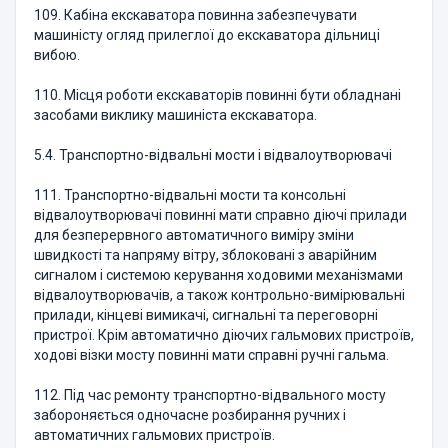
109. Кабіна екскаватора повинна забезпечувати
машиністу огляд прилеглої до екскаватора дільниці
вибою.
110. Місця роботи екскаваторів повинні бути обладнані
засобами виклику машиніста екскаватора.
5.4. Транспортно-відвальні мости і відвалоутворювачі
111. Транспортно-відвальні мости та консольні
відвалоутворювачі повинні мати справно діючі прилади
для безперервного автоматичного виміру зміни
швидкості та напряму вітру, зблоковані з аварійним
сигналом і системою керування ходовими механізмами
відвалоутворювачів, а також контрольно-вимірювальні
прилади, кінцеві вимикачі, сигнальні та переговорні
пристрої. Крім автоматично діючих гальмових пристроїв,
ходові візки мосту повинні мати справні ручні гальма.
112. Під час ремонту транспортно-відвального мосту
забороняється одночасне розбирання ручних і
автоматичних гальмових пристроїв.