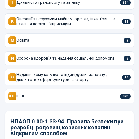
Діяльність транспорту та зв'язку
I
124
Операції з нерухомим майном, оренда, інжиніринг та
K
11
надання послуг підприємцям
Освіта
M
9
Охорона здоров'я та надання соціальної допомоги
N
8
Надання комунальних та індивідуальних послуг;
O
16
діяльність у сфері культури та спорту
Інші
0.00
923
НПАОП 0.00-1.33-94
Правила безпеки при
розробці родовищ корисних копалин
відкритим способом