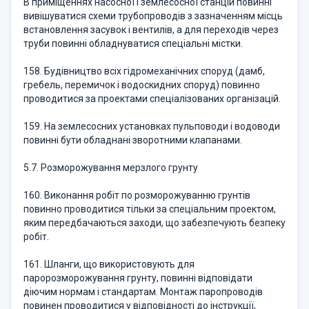
В приміщеннях насосної і землесосної станцій повинні
вивішуватися схеми трубопроводів з зазначенням місць
встановлення засувок і вентилів, а для переходів через
труби повинні обладнуватися спеціальні містки.
158. Будівництво всіх гідромеханічних споруд (дамб,
гребель, перемичок і водоскидних споруд) повинно
проводитися за проектами спеціалізованих організацій.
159. На землесосних установках пульповоди і водоводи
повинні бути обладнані зворотними клапанами.
5.7. Розморожування мерзлого грунту
160. Виконання робіт по розморожуванню грунтів
повинно проводитися тільки за спеціальним проектом,
яким передбачаються заходи, що забезпечують безпеку
робіт.
161. Шланги, що використовують для
паророзморожування грунту, повинні відповідати
діючим нормам і стандартам. Монтаж паропроводів
повинен проводитися у відповідності до інструкції,