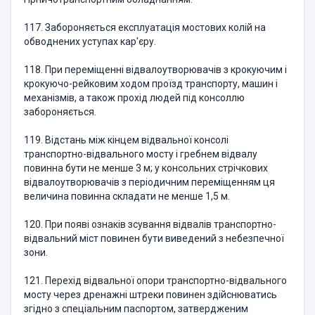
117. Забороняється експлуатація мостових колій на
обводнених уступах кар'єру.
118. При переміщенні відвалоутворювачів з крокуючим і
крокуючо-рейковим ходом проїзд транспорту, машин і
механізмів, а також прохід людей під консоллю
забороняється.
119. Відстань між кінцем відвальної консолі
транспортно-відвального мосту і гребнем відвалу
повинна бути не менше 3 м; у консольних стрічкових
відвалоутворювачів з періодичним переміщенням ця
величина повинна складати не менше 1,5 м.
120. При появі ознаків зсування відвалів транспортно-
відвальний міст повинен бути виведений з небезпечної
зони.
121. Перехід відвальної опори транспортно-відвального
мосту через дренажні штреки повинен здійснюватись
згідно з спеціальним паспортом, затвердженим