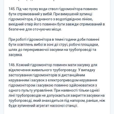
145. Під час пуску води ствол гідромонітора повинен
бути спрямований у вибій. При вимушеній зупинці
гідромонітора, з'єднаного з водопідвідною лінією,
вихідний отвір його повинен бути завжди спрямований в
безпечне для оточуючих місце.
При роботі гідромонітора в темні години доби повинні
бути освітлень вибої в зоні дії струї, робочі площадки,
шлях до перекриваючої засувки на трубопроводі та
засувка.
146. Кожний гідромонітор повинен мати засувку для
відключення живильного трубопроводу. У випадку
застосування гідромоніторів зі дистанційним
керуванням і засувок з електроприводом керування
гідромонітором і засувкою повинно здійснюватися з
одного пульту управління. При наявності тільки однієї
лінії трубопроводів не допускається закриття засувки на
трубопроводі, який знаходиться під напором, раніше, ніж
буде зупинений агрегат насосної станції.