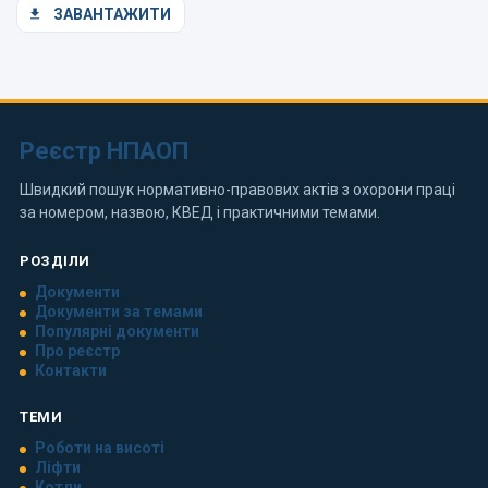
ЗАВАНТАЖИТИ
Реєстр НПАОП
Швидкий пошук нормативно-правових актів з охорони праці
за номером, назвою, КВЕД і практичними темами.
РОЗДІЛИ
Документи
Документи за темами
Популярні документи
Про реєстр
Контакти
ТЕМИ
Роботи на висоті
Ліфти
Котли