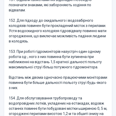
позначати знаками, які забороняють ходіння по
відвалам.
152. Для підходу до скидального і водозабірного
колодязів повинен бути прокладений місток з перилами.
Устя водоскидного колодязя гідровідвалу повинно мати
огородження, що виключає можливість падіння людини
в колодязь.
153. При роботі гідромоніторів назустріч один одному
робота од-, ного з них повинна бути зупинена при
наближенні на відстань 1,5 кратної дальності польоту
максимальної струї більш потужного гідромонітора.
Відстань між двома одночасно працюючими моніторами
повинна бути більше дальності польоту струї будь-якого
з них.
154. Для обслуговування трубопроводу та
водопровідних лотків, укладених на естакадах, вздовж
останніх повинні бути побудовані містки ьшириною 0, 5 м,
огороджені перилами висотою 1,2 м та обшиті знизу на