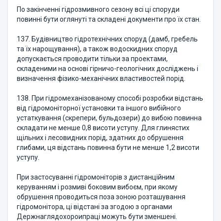
По закінченні гідрозмивного сезону всі ці споруди
повинні бути оглянуті та складені документи про їх стан.
137. Будівництво гідротехнічних споруд (дамб, гребель
та їх нарощування), а також водоскидних споруд
допускається проводити тільки за проектами,
складеними на основі гірничо-геологічних досліджень і
визначення фізико-механічних властивостей порід.
138. При гідромеханізованому способі розробки відстань
від гідромоніторної установки та іншого вибійного
устаткування (скрепери, бульдозери) до вибою повинна
складати не менше 0,8 висоти уступу. Для глинястих
щільних і лесовидних порід, здатних до обрушення
глибами, ця відстань повинна бути не менше 1,2 висоти
уступу.
При застосуванні гідромоніторів з дистанційним
керуванням і розмиві боковим вибоєм, при якому
обрушення проводиться поза зоною розташування
гідромонітора, ці відстані за згодою з органами
Держнаглядохороипраці можуть бути зменшені.