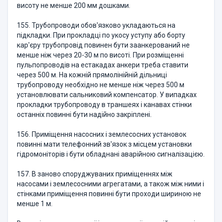
висоту не менше 200 мм дошками.
155. Трубопроводи обов'язково укладаються на
підкладки. При прокладці по укосу уступу або борту
кар'єру трубопровід повинен бути заанкерований не
менше ніж через 20-30 м по висоті. При розміщенні
пульпопроводів на естакадах анкери треба ставити
через 500 м. На кожній прямолінійній дільниці
трубопроводу необхідно не менше ніж через 500 м
установлювати сальниковий компенсатор. У випадках
прокладки трубопроводу в траншеях і канавах стінки
останніх повинні бути надійно закріплені.
156. Приміщення насосних і землесосних установок
повинні мати телефонний зв'язок з місцем установки
гідромоніторів і бути обладнані аварійною сигналізацією.
157. В заново споруджуваних приміщеннях між
насосами і землесосними агрегатами, а також між ними і
стінками приміщення повинні бути проходи шириною не
менше 1 м.