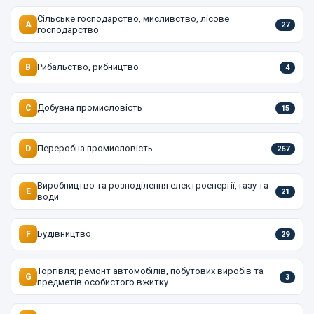
Сільське господарство, мисливство, лісове
A
27
господарство
Рибальство, рибництво
B
4
Добувна промисловість
C
15
Переробна промисловість
D
267
Виробництво та розподілення електроенергії, газу та
E
21
води
Будівництво
F
29
Торгівля; ремонт автомобілів, побутових виробів та
G
3
предметів особистого вжитку