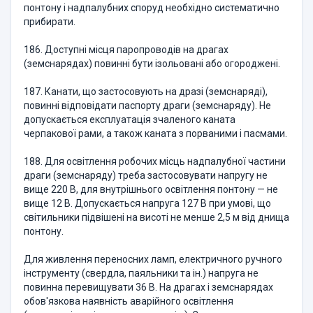
понтону і надпалубних споруд необхідно систематично
прибирати.
186. Доступні місця паропроводів на драгах
(земснарядах) повинні бути ізольовані або огороджені.
187. Канати, що застосовують на дразі (земснаряді),
повинні відповідати паспорту драги (земснаряду). Не
допускається експлуатація зчаленого каната
черпакової рами, а також каната з порваними і пасмами.
188. Для освітлення робочих місць надпалубної частини
драги (земснаряду) треба застосовувати напругу не
вище 220 В, для внутрішнього освітлення понтону — не
вище 12 В. Допускається напруга 127 В при умові, що
світильники підвішені на висоті не менше 2,5 м від днища
понтону.
Для живлення переносних ламп, електричного ручного
інструменту (свердла, паяльники та ін.) напруга не
повинна перевищувати 36 В. На драгах і земснарядах
обов'язкова наявність аварійного освітлення