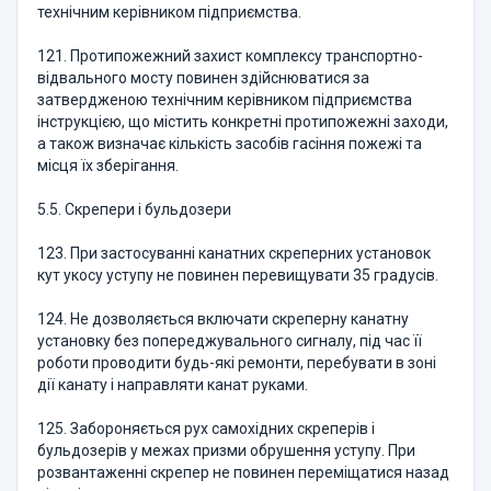
технічним керівником підприємства.
121. Протипожежний захист комплексу транспортно-
відвального мосту повинен здійснюватися за
затвердженою технічним керівником підприємства
інструкцією, що містить конкретні протипожежні заходи,
а також визначає кількість засобів гасіння пожежі та
місця їх зберігання.
5.5. Скрепери і бульдозери
123. При застосуванні канатних скреперних установок
кут укосу уступу не повинен перевищувати 35 градусів.
124. Не дозволяється включати скреперну канатну
установку без попереджувального сигналу, під час її
роботи проводити будь-які ремонти, перебувати в зоні
дії канату і направляти канат руками.
125. Забороняється рух самохідних скреперів і
бульдозерів у межах призми обрушення уступу. При
розвантаженні скрепер не повинен переміщатися назад