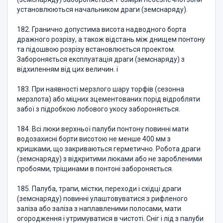
установлюються начальником драги (земснаряду).
182. Гранично допустима висота надводного борта
дражного розрізу, а також відстань між днищем понтону
та підошвою розрізу встановлюється проектом.
Забороняється експлуатація драги (земснаряду) з
відхиленням від цих величин. і
183. При наявності мерзлого шару торфів (сезонна
мерзлота) або міцних зцементованих порід відробляти
забої з підробкою лобового укосу забороняється.
184. Всі люки верхньої палуби понтону повинні мати
водозахисні борти висотою не менше 400 мм з
кришками, що закриваються герметично. Робота драги
(земснаряду) з відкритими люками або не заробленими
пробоями, тріщинами в понтоні забороняється.
185. Палуба, трапи, містки, переходи і східці драги
(земснаряду) повинні улаштовуватися з рифленого
заліза або заліза з наплавленими полосами, мати
огородження і утримуватися в чистоті. Сніг і лід з палуби