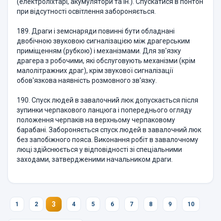
(електроліхтарі, акумулятори та ін.). Спускатися в понтон
при відсутності освітлення забороняється.
189. Драги і земснаряди повинні бути обладнані
двобічною звуковою сигналізацією між драгерським
приміщенням (рубкою) і механізмами. Для зв'язку
драгера з робочими, які обслуговують механізми (крім
малолітражних драг), крім звукової сигналізації
обов'язкова наявність розмовного зв'язку.
190. Спуск людей в завалочний люк допускається після
зупинки черпакового ланцюга і попереднього огляду
положення черпаків на верхньому черпаковому
барабані. Забороняється спуск людей в завалочний люк
без запобіжного пояса. Виконання робіт в завалочному
люці здійснюється у відповідності зі спеціальними
заходами, затвердженими начальником драги.
3
1
2
4
5
6
7
8
9
10