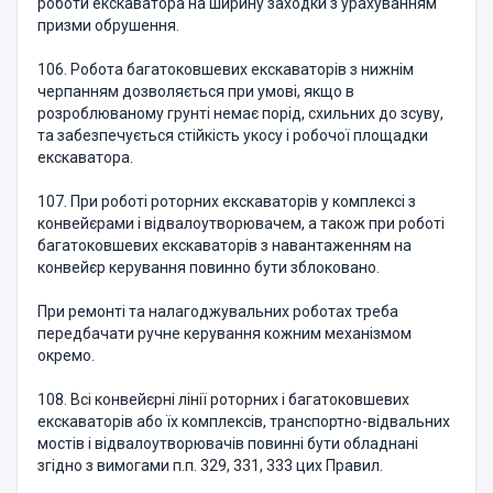
роботи екскаватора на ширину заходки з урахуванням
призми обрушення.
106. Робота багатоковшевих екскаваторів з нижнім
черпанням дозволяється при умові, якщо в
розроблюваному грунті немає порід, схильних до зсуву,
та забезпечується стійкість укосу і робочої площадки
екскаватора.
107. При роботі роторних екскаваторів у комплексі з
конвейєрами і відвалоутворювачем, а також при роботі
багатоковшевих екскаваторів з навантаженням на
конвейєр керування повинно бути зблоковано.
При ремонті та налагоджувальних роботах треба
передбачати ручне керування кожним механізмом
окремо.
108. Всі конвейєрні лінії роторних і багатоковшевих
екскаваторів або їх комплексів, транспортно-відвальних
мостів і відвалоутворювачів повинні бути обладнані
згідно з вимогами п.п. 329, 331, 333 цих Правил.