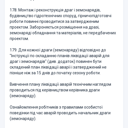
178. Монтаж і реконструкція драг і земснарядів,
будівництво гідротехнічних споруд, гірничопідготовчі
роботи повинні проводитися за затвердженим
проектом. Забороняється розміщення на дразі,
земснаряді обладнання та матеріалів, не передбачених
проектом.
179. Для кожної драги (земснаряду) відповідно до
"Інструкції по складанню планів ліквідації аварій для
драг і земснарядів" (див. додаток) повинен бути
складений план ліквідації аварії і затверджений не
пізніше ніж за 15 днів до початку сезону роботи.
Вивчення плану ліквідації аварій технічним наглядом
проводиться під керівництвом керівника драги
(земснаряду).
Ознайомлення робітників з правилами особистої
поведінки під час аварій проводить начальник драги
(земснаряду).