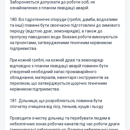
Забороняється допускати до роботи осіб, не
ознайомлених з планом ліквідації аварій.
180. Всі гідротехнічні споруди (греблі, дамби, водозливи
та інші) повинні бути своєчасно підготовлені до зимового
періоду (відстою драг, земснарядів), а також до
пропуску паводкової води. Вказані роботи виконуються
за проектами, затвердженими технічним керівником
підприємства.
При кожній греблі, на кожній дразі та земснаряді
відповідно з планом ліквідації аварій повинен бути
утворений необхідний запас промаварійного
обладнання, матеріалів, інвентаря і інструментів за
переліком, що затверджується щорічно технічним
керівником підприємства.
181. Дільниця, що розробляється, повинна бути
спочатку очищена від лісу, пеньків, кущів і льоду.
Проводити очистку дільниці та перебувати людям в
небезпечних зонах робочих канатів під час роботи драги
(земснаряду) забороняється. Розміри небезпечної зони