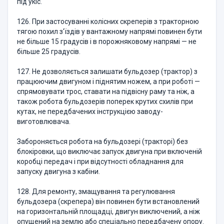
під укіс.
126. При застосуванні колісних скреперів з тракторною
тягою похил з'їздів у вантажному напрямі повинен бути
не більше 15 градусів і в порожняковому напрямі — не
більше 25 градусів.
127. Не дозволяється залишати бульдозер (трактор) з
працюючим двигуном і піднятим ножем, а при роботі —
спрямовувати трос, ставати на підвісну раму та ніж, а
також робота бульдозерів поперек крутих схилів при
кутах, не передбачених інструкцією заводу-
виготовлювача.
Забороняється робота на бульдозері (тракторі) без
блокіровки, що виключає запуск двигуна при включеній
коробці передач і при відсутності обладнання для
запуску двигуна з кабіни.
128. Для ремонту, змащування та регулювання
бульдозера (скрепера) він повинен бути встановлений
на горизонтальній площадці, двигун виключений, а ніж
опущений на землю або спеціально передбачену опору.