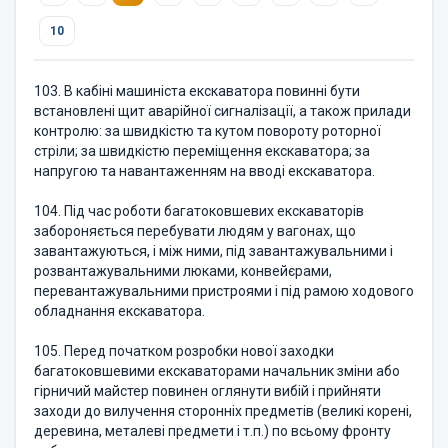
10
103. В кабіні машиніста екскаватора повинні бути
встановлені щит аварійної сигналізації, а також прилади
контролю: за швидкістю та кутом повороту роторної
стріли; за швидкістю переміщення екскаватора; за
напругою та навантаженням на вводі екскаватора.
104. Під час роботи багатоковшевих екскаваторів
забороняється перебувати людям у вагонах, що
завантажуються, і між ними, під завантажувальними і
розвантажувальними люками, конвейєрами,
перевантажувальними пристроями і під рамою ходового
обладнання екскаватора.
105. Перед початком розробки нової заходки
багатоковшевими екскаваторами начальник зміни або
гірничий майстер повинен оглянути вибій і прийняти
заходи до вилучення сторонніх предметів (великі корені,
деревина, металеві предмети і т.п.) по всьому фронту