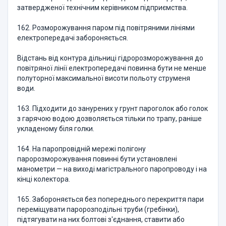
затвердженої технічним керівником підприємства.
162. Розморожування паром під повітряними лініями
електропередачі забороняється.
Відстань від контура дільниці гідророзморожування до
повітряної лінії електропередачі повинна бути не менше
полуторної максимальної висоти польоту струменя
води.
163. Підходити до занурених у грунт пароголок або голок
з гарячою водою дозволяється тільки по трапу, раніше
укладеному біля голки.
164. На паропровідній мережі полігону
паророзморожування повинні бути установлені
манометри — на виході магістрального паропроводу і на
кінці колектора.
165. Забороняється без попереднього перекриття пари
переміщувати паророзподільні труби (гребінки),
підтягувати на них болтові з'єднання, ставити або