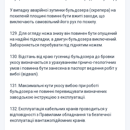
У випадку аварійної зупинки бульдозера (скрепера) на
похиленій площині повинні бути вжиті заходи, що
виключають самовільний його рух по похилу.
129. Для огляду ножа знизу він повинен бути опущений
на надійні підкладки, а двигун бульдозера виключений.
Забороняється перебувати під піднятим ножем.
130. Відстань від краю гусениці бульдозера до бровки
укосу визначається з урахуванням гірничо-геологічних
умов і повинна бути занесена в паспорт ведення робіт у
вибої (відвалі).
131. Максимальні кути укосу вибою при роботі
бульдозера не повинні перевищувати визначених
заводською інструкцією з експлуатації.
132. Експлуатація кабельних кранів проводиться у
відповідності з Правилами обладнання та безпечної
експлуатації вантажопідйомних кранів.