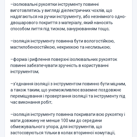
–ізолювальні рукоятки інструменту повинні
виготовлятись у вигляді діелектричних чохлів, що
надягаються на ручки інструменту, або незнімного одно-
двошарового покриття з матеріалу, який наносять
способом лиття під тиском, занурюванням тощо;
–ізоляція інструменту повинна бути вологостійкою,
мастилобензостійкою, некрихкою та неслизькою;
–форма і рифлення поверхні ізолювальних рукояток
повинні забезпечувати зручність в користуванні
інструментом;
–з'єднання ізоляції з інструментом повинно бути міцним,
а також таким, що унеможливлює взаємне поздовжнє
переміщування і провертання ізоляції та інструменту під
час виконання робіт;
–ізоляція інструменту повинна покривати всю рукоятку і
мати довжину не менше 100 мм до середини
обмежувального упора; для інструментів, що
застосовуються тільки в колах вторинної комутації,