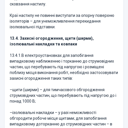
сковзання настилу.
Краї настилу не повинні виступати за опорну поверхню
ізоляторів – для унеможливлення перекидання
ізолювальної підставки.
13.4. Захисні огородження, щити (ширми),
ізолювальні накладки та ковпаки
13.4.1.В електроустановках для запобігання
випадковому наближенню і торканню до струмовідних
частин, що перебувають під напругою і розміщені
поблизу місця виконання робіт, необхідно застосовувати
захисні огородження таких типів:
–щити (ширми) – для тимчасового обгородження
струмовідних частин, що перебувають під напругою до і
понад 1000 В;
–ізолювальні накладки – у разі неможливості
обгородити робоче місце щитами; для запобігання
випадковому доторканню до струмовідних частин – в