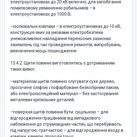
електроустановках до 20 кВ включно; для запобігання
помилковому увімкненню рубильників – в
електроустановках до 1000 В;
–ізолювальні ковпаки – в електроустановках до 10 кВ,
конструкція яких за умовами електробезпеки
унеможливлює накладання переносних захисних
заземлень під час проведення ремонтів, випробувань,
визначення місць пошкодження.
13.4.2. Щити повинні виготовлятись з дотриманням
таких вимог:
–матеріалом щитів повинно слугувати сухе дерево,
просочене оліфою і пофарбоване безколірним лаком,
або електроізоляційний матеріал – без застосування
металевих кріпильних деталей;
–поверхня щитів повинна бути: суцільною – для
відгородження працівників від випадкового
наближення до струмовідних частин, що перебувають
під напругою; гратчастою – для відгородження входу в
комірки, камери, проходи тощо;