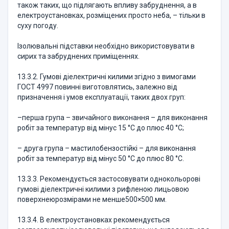
також таких, що підлягають впливу забруднення, а в
електроустановках, розміщених просто неба, – тільки в
суху погоду.
Ізолювальні підставки необхідно використовувати в
сирих та забруднених приміщеннях.
13.3.2. Гумові діелектричні килими згідно з вимогами
ГОСТ 4997 повинні виготовлятись, залежно від
призначення і умов експлуатації, таких двох груп:
–перша група – звичайного виконання – для виконання
робіт за температур від мінус 15 °С до плюс 40 °С;
– друга група – мастилобензостійкі – для виконання
робіт за температур від мінус 50 °С до плюс 80 °С.
13.3.3. Рекомендується застосовувати однокольорові
гумові діелектричні килими з рифленою лицьовою
поверхнеюрозмірами не менше500×500 мм.
13.3.4. В електроустановках рекомендується