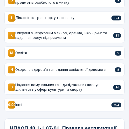
G
3
предметів особистого вжитку
Діяльність транспорту та зв'язку
I
124
Операції з нерухомим майном, оренда, інжиніринг та
K
11
надання послуг підприємцям
Освіта
M
9
Охорона здоров'я та надання соціальної допомоги
N
8
Надання комунальних та індивідуальних послуг;
O
16
діяльність у сфері культури та спорту
Інші
0.00
923
НПАОП 40.1-1.07-01
Правила експлуатації