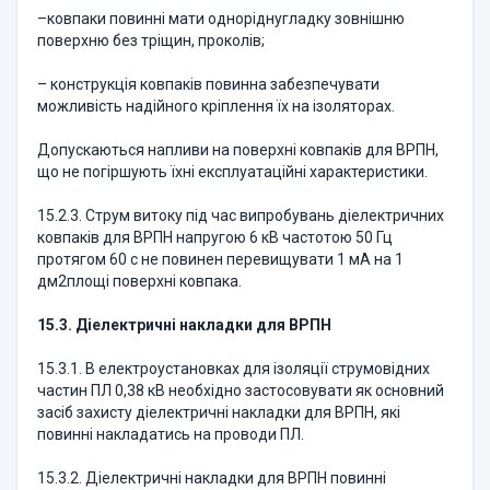
–ковпаки повинні мати одноріднугладку зовнішню
поверхню без тріщин, проколів;
– конструкція ковпаків повинна забезпечувати
можливість надійного кріплення їх на ізоляторах.
Допускаються напливи на поверхні ковпаків для ВРПН,
що не погіршують їхні експлуатаційні характеристики.
15.2.3. Струм витоку під час випробувань діелектричних
ковпаків для ВРПН напругою 6 кВ частотою 50 Гц
протягом 60 с не повинен перевищувати 1 мА на 1
дм2площі поверхні ковпака.
15.3. Діелектричні накладки для ВРПН
15.3.1. В електроустановках для ізоляції струмовідних
частин ПЛ 0,38 кВ необхідно застосовувати як основний
засіб захисту діелектричні накладки для ВРПН, які
повинні накладатись на проводи ПЛ.
15.3.2. Діелектричні накладки для ВРПН повинні