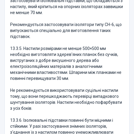
застосовувати ізолювальні підставки, що складаються з
настилу, який кріпиться на опорних ізоляторах заввишки
не менше 70 мм.
Рекомендується застосовувати ізолятори типу СН-6, що
випускаються спеціально для виготовлення таких
підставок.
13.3.5. Настили розмірами не менше 500×500 мм
необхідно виготовляти здерев'яних планок без сучків,
виструганих з добре висушеного дерева або
електроізоляційних матеріалів з аналогічними
механічними властивостями. Шпарини між планками не
повинні перевищувати 30 мм.
Не рекомендується використовувати суцільні настили
тому, що вони перешкоджають перевірці випадкового
шунтування ізоляторів. Настили необхідно пофарбувати
з усіх боків.
13.3.6. Ізолювальні підставки повинні бути міцними і
стійкими. У разі застосування знімних ізоляторів,
з'єднання їх з настилом повинно унеможливлювати