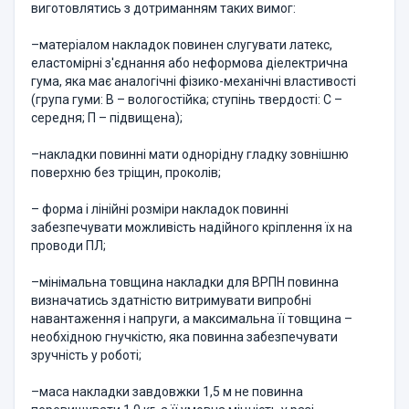
виготовлятись з дотриманням таких вимог:
–матеріалом накладок повинен слугувати латекс,
еластомірні з'єднання або неформова діелектрична
гума, яка має аналогічні фізико-механічні властивості
(група гуми: В – вологостійка; ступінь твердості: С –
середня; П – підвищена);
–накладки повинні мати однорідну гладку зовнішню
поверхню без тріщин, проколів;
– форма і лінійні розміри накладок повинні
забезпечувати можливість надійного кріплення їх на
проводи ПЛ;
–мінімальна товщина накладки для ВРПН повинна
визначатись здатністю витримувати випробні
навантаження і напруги, а максимальна її товщина –
необхідною гнучкістю, яка повинна забезпечувати
зручність у роботі;
–маса накладки завдовжки 1,5 м не повинна