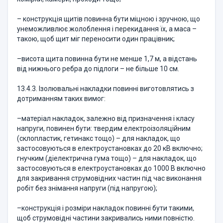
– конструкція щитів повинна бути міцною і зручною, що
унеможливлює жолоблення і перекидання їх, а маса –
такою, щоб щит міг переносити один працівник;
–висота щита повинна бути не менше 1,7 м, а відстань
від нижнього ребра до підлоги – не більше 10 см.
13.4.3. Ізолювальні накладки повинні виготовлятись з
дотриманням таких вимог:
–матеріал накладок, залежно від призначення і класу
напруги, повинен бути: твердим електро­ізо­ля­ційним
(склопластик, гетинакс тощо) – для накладок, що
застосовуються в електроустановках до 20 кВ включно;
гнучким (діелектрична гума тощо) – для накладок, що
застосовуються в електроустановках до 1000 В включно
для закривання струмовідних частин під час виконання
робіт без знімання напруги (під напругою);
–конструкція і розміри накладок повинні бути такими,
щоб струмовідні частини закривались ними повністю.