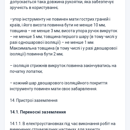
допускається така довжина рукоятки, яка забезпечує
зручність в користуванні;
–упор інструменту не повинен мати гострих граней і
країв, і його висота повинна бути не менше 10 мм,
товщина – не менше 3 мм; висота упора ручок викруток
– не менше 5 мм; товщина першого шару (в тому числі у
разі одношарової ізоляції) – не менше 1 мм.
Максимальна товщина (в тому числі і у разі двошарової
ізоляції) повинна бути 2 мм;
– ізоляція стрижнів викруток повинна закінчуватись на
початку лопатки;
– кожний шар двошарового ізоляційного покриття
інструменту повинен мати своє забарвлення.
14. Пристрої заземлення
14.1. Переносні заземлення
14.1.1. В електроустановках під час виконання робіт на
вимкнених струмовідних частинах для захисту