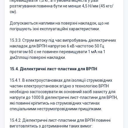
перевищувати 1,0 кг, а її умовна міцність у разі
розтягування повинна бути не менше 4,5 Н/мм (45 кгс/
см).
Допускаються напливи на поверхні накладок, що не
погіршують їхні експлуатаційні характеристики.
15.3.3. Струм витоку під час випробувань діелектричних
накладок для ВРПН напругою 6 кВ частотою 50 Гц
протягом 60 с не повинен перевищувати 1 мА на 1
дм2площі поверхні накладки.
15.4. Діелектричні лист-пластини для ВРПН
15.4.1. В електроустановках для ізоляції струмовідних
частин електроустановок згідно з технологією ВРПН
необхідно застосовувати як основний засіб захисту для
напруги до 1000 В діелектричні лист-пластини для ВРПН,
які повинні кріпитись на струмовідних частинах
спеціальними неструмопровідними прищіпками.
15.4.2. Діелектричні лист-пластини для ВРПН повинні
виготовлятись з дотриманням таких вимог: