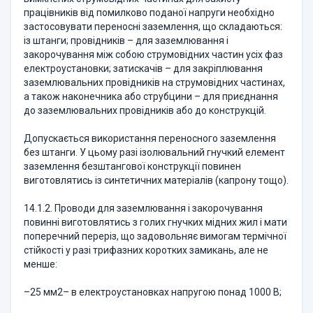
працівників від помилково поданої напруги необхідно
застосовувати переносні заземлення, що складаються:
із штанги; провідників – для заземлювання і
закорочування між собою струмовідних частин усіх фаз
електроустановки; затискачів – для закріплювання
заземлювальних провідників на струмовідних частинах,
а також наконечника або струбцини – для приєднання
до заземлювальних провідників або до конструкцій.
Допускається використання переносного заземлення
без штанги. У цьому разі ізолювальний гнучкий елемент
заземлення безштангової конструкції повинен
виготовлятись із синтетичних матеріалів (капрону тощо).
14.1.2. Проводи для заземлювання і закорочування
повинні виготовлятись з голих гнучких мідних жил і мати
поперечний переріз, що задовольняє вимогам термічної
стійкості у разі трифазних коротких замикань, але не
менше:
–25 мм2– в електроустановках напругою понад 1000 В;