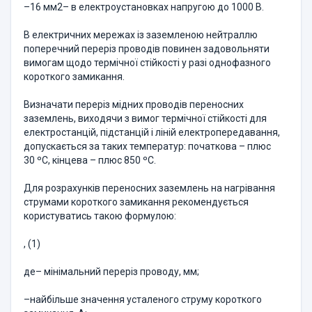
–16 мм2– в електроустановках напругою до 1000 В.
В електричних мережах із заземленою нейтраллю
поперечний переріз проводів повинен задовольняти
вимогам щодо термічної стійкості у разі однофазного
короткого замикання.
Визначати переріз мідних проводів переносних
заземлень, виходячи з вимог термічної стійкості для
електростанцій, підстанцій і ліній електропередавання,
допускається за таких температур: початкова – плюс
30 ºС, кінцева – плюс 850 ºС.
Для розрахунків переносних заземлень на нагрівання
струмами короткого замикання рекомендується
користуватись такою формулою:
, (1)
де– мінімальний переріз проводу, мм;
–найбільше значення усталеного струму короткого