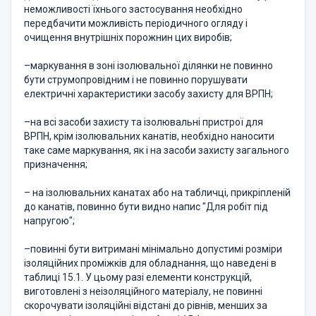
неможливості їхнього застосування необхідно
передбачити можливість періодичного огляду і
очищення внутрішніх порожнин цих виробів;
–маркування в зоні ізолювальної ділянки не повинно
бути струмопровідним і не повинно порушувати
електричні характеристики засобу захисту для ВРПН;
–на всі засоби захисту та ізолювальні пристрої для
ВРПН, крім ізолювальних канатів, необхідно наносити
таке саме маркування, як і на засоби захисту загального
призначення;
– на ізолювальних канатах або на табличці, прикріпленій
до канатів, повинно бути видно напис "Для робіт під
напругою";
–повинні бути витримані мінімально допустимі розміри
ізоляційних проміжків для обладнання, що наведені в
таблиці 15.1. У цьому разі елементи конструкцій,
виготовлені з неізоляційного матеріалу, не повинні
скорочувати ізоляційні відстані до рівнів, менших за