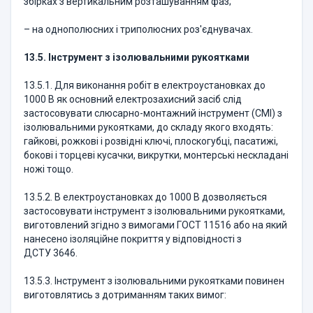
збірках з вертикальним розташуванням фаз;
– на однополюсних і триполюсних роз'єднувачах.
13.5. Інструмент з ізолювальними рукоятками
13.5.1. Для виконання робіт в електроустановках до
1000 В як основний електрозахисний засіб слід
застосовувати слюсарно-монтажний інструмент (СМІ) з
ізолювальними рукоятками, до складу якого входять:
гайкові, рожкові і розвідні ключі, плоскогубці, пасатижі,
бокові і торцеві кусачки, викрутки, монтерські нескладані
ножі тощо.
13.5.2. В електроустановках до 1000 В дозволяється
застосовувати інструмент з ізолювальними рукоятками,
виготовлений згідно з вимогами ГОСТ 11516 або на який
нанесено ізоляційне покриття у відповідності з
ДСТУ 3646.
13.5.3. Інструмент з ізолювальними рукоятками повинен
виготовлятись з дотриманням таких вимог: