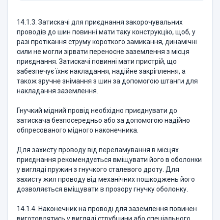
14.1.3. Затискачі для приєднання закорочувальних
проводів до шин повинні мати таку конструкцію, щоб, у
разі протікання струму короткого замикання, динамічні
сили не могли зірвати переносне заземлення з місця
приєднання. Затискачі повинні мати пристрій, що
забезпечує їхнє накладання, надійне закріплення, а
також зручне знімання з шин за допомогою штанги для
накладання заземлення.
Гнучкий мідний провід необхідно приєднувати до
затискача безпосередньо або за допомогою надійно
обпресованого мідного наконечника.
Для захисту проводу від переламування в місцях
приєднання рекомендується вміщувати його в оболонки
у вигляді пружин з гнучкого сталевого дроту. Для
захисту жил проводу від механічних пошкоджень його
дозволяється вміщувати в прозору гнучку оболонку.
14.1.4. Наконечник на проводі для заземлення повинен
виготовлятись у вигляді струбцини або спеціального