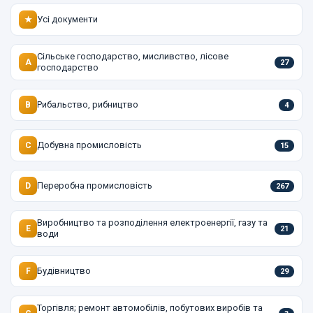
Усі документи
★
Сільське господарство, мисливство, лісове
A
27
господарство
Рибальство, рибництво
B
4
Добувна промисловість
C
15
Переробна промисловість
D
267
Виробництво та розподілення електроенергії, газу та
E
21
води
Будівництво
F
29
Торгівля; ремонт автомобілів, побутових виробів та