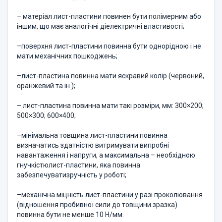
– матеріал лист-пластини повинен бути полімерним або
іншим, що має аналогічні діелектричні властивості;
–поверхня лист-пластини повинна бути однорідною і не
мати механічних пошкоджень;
–лист-пластина повинна мати яскравий колір (червоний,
оранжевий та ін.);
– лист-пластина повинна мати такі розміри, мм: 300×200;
500×300; 600×400;
–мінімальна товщина лист-пластини повинна
визначатись здатністю витримувати випробні
навантаження і напруги, а максимальна – необхідною
гнучкістюлист-пластини, яка повинна
забезпечуватизручність у роботі;
–механічна міцність лист-пластини у разі проколювання
(відношення пробивної сили до товщини зразка)
повинна бути не менше 10 Н/мм.