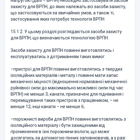
напругою (далі – ВРПН) необхідно застосовувати засоби
захисту для ВРПН, до яких належать всі засоби захисту,
що застосовуються за звичайних умов, а також ті,
застосування яких потребує технологія ВРПН.
15.1.2. У цьому розділі розглядаються засоби захисту
для ВРПН, що визначаються технологією ВРПН.
Засоби захисту для ВРПН повинні виготовлятись і
експлуатуватись з дотриманням таких вимог:
–пристрої для ВРПН повинні виготовлятись з твердих
ізоляційних матеріалів і металу і повинні мати запас
механічної міцності (відношення нормованої механічної
руйнівної сили до максимально можливої сили під час
ВРПН) не менше 3; канати, призначені для піднімання і
переміщування таких пристроїв з працівником, – не
менше 12; інші канати – не менше 6;
–порожнисті вироби для ВРПН повинні виготовлятись з
ізоляційного матеріалу і бути захищеними від
проникнення в їхні порожнини вологи, що може
досягатись за допомогою пінних заповнювачів, а у разі