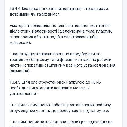
13.4.4. Ізолювальні ковпаки повинні виготовлятись з
дотриманням таких вимог:
–матеріал ізолювальних ковпаків повинен мати стійкі
діелектричні властивості (діелектрична гума, пластик,
склопластик або інші подібні електроізоляційні
матеріали);
– конструкція ковпаків повинна передбачати на
торцевому боці хомут для фіксації ковпака на робочій
частині оперативної штанги у разі його установлювання
(знімання).
13.4.5. Для електроустановок напругою до 10 кВ
необхідно виготовляти ковпаки з метою їх
установлення:
–на жилах вимкнених кабелів, розташованих поблизу
струмовідних частин, що перебувають під напругою;
– на вимкнених ножах однополюсних роз'єднувачів на