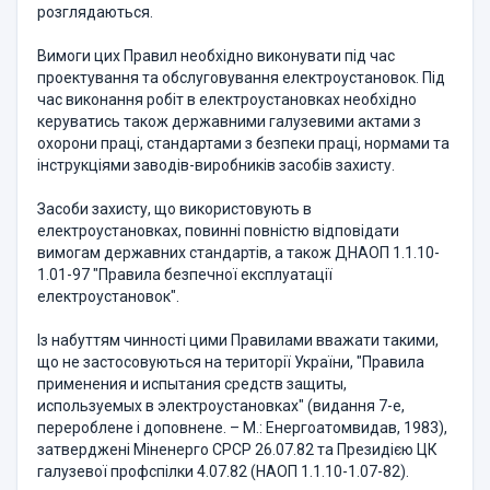
розглядаються.
Вимоги цих Правил необхідно виконувати під час
проектування та обслуговування електроустановок. Під
час виконання робіт в електроустановках необхідно
керуватись також державними галузевими актами з
охорони праці, стандартами з безпеки праці, нормами та
інструкціями заводів-виробників засобів захисту.
Засоби захисту, що використовують в
електроустановках, повинні повністю відповідати
вимогам державних стандартів, а також ДНАОП 1.1.10-
1.01-97 "Правила безпечної експлуатації
електроустановок".
Із набуттям чинності цими Правилами вважати такими,
що не застосовуються на території України, "Правила
применения и испытания средств защиты,
используемых в электроустановках" (видання 7-е,
перероблене і доповнене. – М.: Енергоатомвидав, 1983),
затверджені Міненерго СРСР 26.07.82 та Президією ЦК
галузевої профспілки 4.07.82 (НАОП 1.1.10-1.07-82).