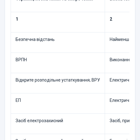
1
2
Безпечна відстань
Найменша відс
ВРПН
Виконання роб
Відкрите розподільне устаткування; ВРУ
Електричне ро
ЕП
Електричне п
Засіб електрозахисний
Засіб, призна