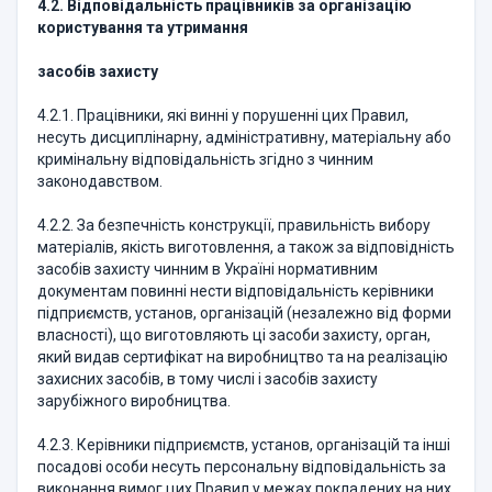
4.2. Відповідальність працівників за організацію
користування та утримання
засобів захисту
4.2.1. Працівники, які винні у порушенні цих Правил,
несуть дисциплінарну, адміністративну, матеріальну або
кримінальну відповідальність згідно з чинним
законодавством.
4.2.2. За безпечність конструкції, правильність вибору
матеріалів, якість виготовлення, а також за відповідність
засобів захисту чинним в Україні нормативним
документам повинні нести відповідальність керівники
підприємств, установ, організацій (незалежно від форми
власності), що виготовляють ці засоби захисту, орган,
який видав сертифікат на виробництво та на реалізацію
захисних засобів, в тому числі і засобів захисту
зарубіжного виробництва.
4.2.3. Керівники підприємств, установ, організацій та інші
посадові особи несуть персональну відповідальність за
виконання вимог цих Правил у межах покладених на них