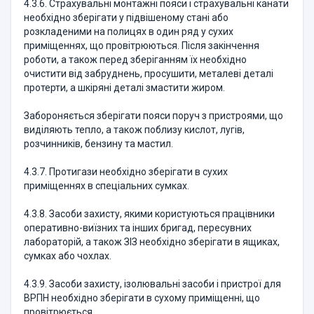
4.3.6. Страхувальні монтажні пояси і страхувальні канати
необхідно зберігати у підвішеному стані або
розкладеними на полицях в один ряд у сухих
приміщеннях, що провітрюються. Після закінчення
роботи, а також перед зберіганням їх необхідно
очистити від забруднень, просушити, металеві деталі
протерти, а шкіряні деталі змастити жиром.
Забороняється зберігати пояси поруч з пристроями, що
виділяють тепло, а також поблизу кислот, лугів,
розчинників, бензину та мастил.
4.3.7. Протигази необхідно зберігати в сухих
приміщеннях в спеціальних сумках.
4.3.8. Засоби захисту, якими користуються працівники
оперативно-виїзних та інших бригад, пересувних
лабораторій, а також ЗІЗ необхідно зберігати в ящиках,
сумках або чохлах.
4.3.9. Засоби захисту, ізолювальні засоби і пристрої для
ВРПН необхідно зберігати в сухому приміщенні, що
провітрюється.