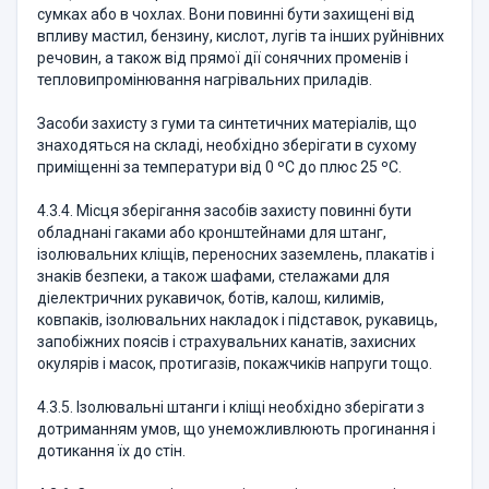
сумках або в чохлах. Вони повинні бути захищені від
впливу мастил, бен­зину, кислот, лугів та інших руйнівних
речовин, а також від прямої дії сонячних променів і
тепловипромінювання нагрівальних приладів.
Засоби захисту з гуми та синтетичних матеріалів, що
знаходяться на складі, необхідно зберігати в сухому
приміщенні за температури від 0 ºС до плюс 25 ºС.
4.3.4. Місця зберігання засобів захисту повинні бути
обладнані гаками або кронштейнами для штанг,
ізолювальних кліщів, переносних заземлень, плакатів і
знаків безпеки, а також шафами, стелажами для
діелектричних рукавичок, ботів, калош, килимів,
ковпаків, ізолювальних накладок і підставок, рукавиць,
запобіжних поясів і страхувальних канатів, захисних
окулярів і масок, протигазів, покажчиків напруги тощо.
4.3.5. Ізолювальні штанги і кліщі необхідно зберігати з
дотриманням умов, що унеможливлюють прогинання і
дотикання їх до стін.