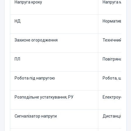
Напруга кроку
Напруга між д
НД
Нормативний 
Захисне огородження
Технічний зас
ПЛ
Повітряна лін
Робота під напругою
Робота, що ви
Розподільне устатку­ван­ня; РУ
Електроустанов
Сигналізатор напруги
Дистанційний 