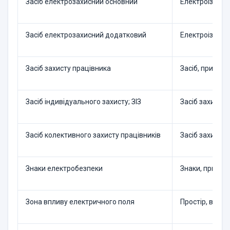
Засіб електрозахисний основний
Електроізолюв
Засіб електрозахисний додатковий
Електроізолюв
Засіб захисту працівника
Засіб, призна
Засіб індивідуального захисту; ЗІЗ
Засіб захисту,
Засіб колективного захисту працівників
Засіб захисту
Знаки електробезпеки
Знаки, призна
Зона впливу електричного поля
Простір, в як