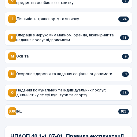
G
3
предметів особистого вжитку
Діяльність транспорту та зв'язку
I
124
Операції з нерухомим майном, оренда, інжиніринг та
K
11
надання послуг підприємцям
Освіта
M
9
Охорона здоров'я та надання соціальної допомоги
N
8
Надання комунальних та індивідуальних послуг;
O
16
діяльність у сфері культури та спорту
Інші
0.00
923
НПАОП 40.1-1.07-01
Правила експлуатації