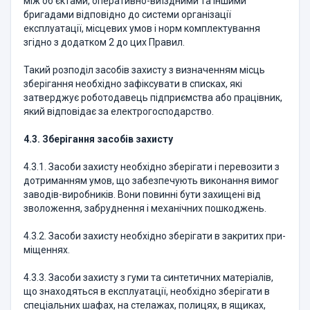
між об'єктами, оперативно-виїздними та іншими
бригадами відповідно до системи організації
експлуатації, місцевих умов і норм комплектування
згідно з додатком 2 до цих Правил.
Такий розподіл засобів захисту з визначенням місць
зберігання необхідно зафіксувати в списках, які
затверджує роботодавець підприємства або працівник,
який відповідає за електрогосподарство.
4.3. Зберігання засобів захисту
4.3.1. Засоби захисту необхідно зберігати і перевозити з
дотриманням умов, що забезпечують виконання вимог
заводів-виробників. Вони повинні бути захищені від
зволоження, забруднення і механічних пошкоджень.
4.3.2. Засоби захисту необхідно зберігати в закритих при­
міщеннях.
4.3.3. Засоби захисту з гуми та синтетичних матеріалів,
що знаходяться в експлуатації, необхідно зберігати в
спеціальних шафах, на стелажах, полицях, в ящиках,