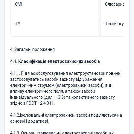
СМІ
Слюсарно-мон
ТУ
Технічні умови
4. Загальні положення
4.1. Класифікація електрозахисних засобів
4.1.1. Під час обслуговування електроустановок повинні
застосовуватись засоби захисту від ураження
електричним струмом (електрозахисні засоби), від
впливу електричного поля, а також засоби
індивідуального (далі – ЗІЗ) та колективного захисту
згідно з ГОСТ 12.4.011.
4.1.2.Ізолювальні електрозахисні засоби поділяються на
основні і додаткові.
4.1.3. Основні ізолювальні електрозахисні засоби, які