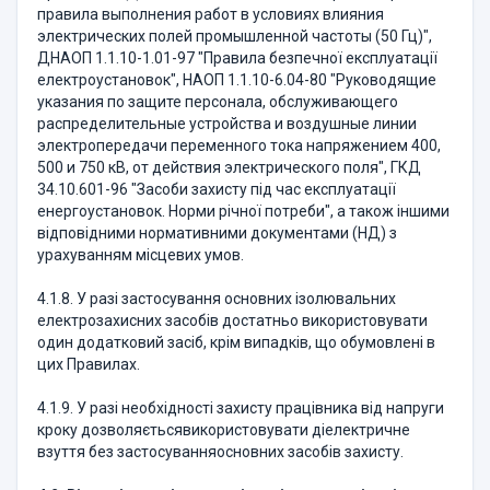
правила выполнения работ в условиях влияния
электрических полей промышленной частоты (50 Гц)",
ДНАОП 1.1.10-1.01-97 "Правила безпечної експлуатації
електроустановок", НАОП 1.1.10-6.04-80 "Руководящие
указания по защите персонала, обслуживающего
распределительные устройства и воздушные линии
электропередачи переменного тока напряжением 400,
500 и 750 кВ, от действия электрического поля", ГКД
34.10.601-96 "Засоби захисту під час експлуатації
енергоустановок. Норми річної потреби", а також іншими
відповідними нормативними документами (НД) з
урахуванням місцевих умов.
4.1.8. У разі застосування основних ізолювальних
електрозахисних засобів достатньо використовувати
один додатковий засіб, крім випадків, що обумовлені в
цих Правилах.
4.1.9. У разі необхідності захисту працівника від напруги
кроку дозволяєтьсявикористовувати діелектричне
взуття без застосуванняосновних засобів захисту.