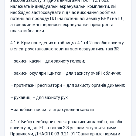
засобів захисту, згідно з вимогами ГОСТ 12.1.002
належать індивідуальні екранувальні комплекти, які
необхідно застосовувати під час виконання робіт на
потенціалі проводу ПЛ і на потенціалі землі у ВРУ і на ПЛ,
а також знімні і переносні екранувальні пристрої та
плакати безпеки.
4.1.6. Крім наведених в таблицях 4.1 і 4.2 засобів захисту
в електроустановках повинні застосовуватись такі ЗІЗ:
– захисні каски – для захисту голови;
– захисні окуляри і щитки – для захисту очей і обличчя;
– протигази і респіратори – для захисту органів дихання;
– рукавиці – для захисту рук;
– запобіжні пояси та страхувальні канати.
4.1.7. Вибір необхідних електрозахисних засобів, засобів
захисту від дії ЕП, а також ЗIЗ регламентується цими
Правилами, ДНАОП 0.03-3.21-91 "Санитарные нормы и