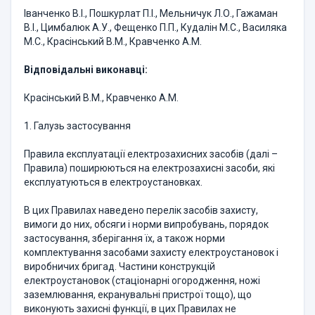
Іванченко В.І., Пошкурлат П.І., Мельничук Л.О., Гажаман
В.І., Цимбалюк А.У., Фещенко П.П., Кудалін М.С., Василяка
М.С., Красінський В.М., Кравченко А.М.
Відповідальні виконавці:
Красінський В.М., Кравченко А.М.
1. Галузь застосування
Правила експлуатації електрозахисних засобів (далі –
Правила) поширюються на електрозахисні засоби, які
експлуатуються в електроустановках.
В цих Правилах наведено перелік засобів захисту,
вимоги до них, обсяги і норми випробувань, порядок
застосування, зберігання їх, а також норми
комплектування засобами захисту електроустановок і
виробничих бригад. Частини конструкцій
електроустановок (стаціонарні огородження, ножі
заземлювання, екранувальні пристрої тощо), що
виконують захисні функції, в цих Правилах не