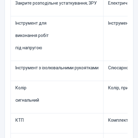
Закрите розподільне устаткування; ЗРУ
Електричне ро
Інструмент для
Інструмент з 
виконання робіт
під напругою
Інструмент з ізолювальними рукоятками
Слюсарно-монт
Колір
Колір, признач
сигнальний
КТП
Комплектна т