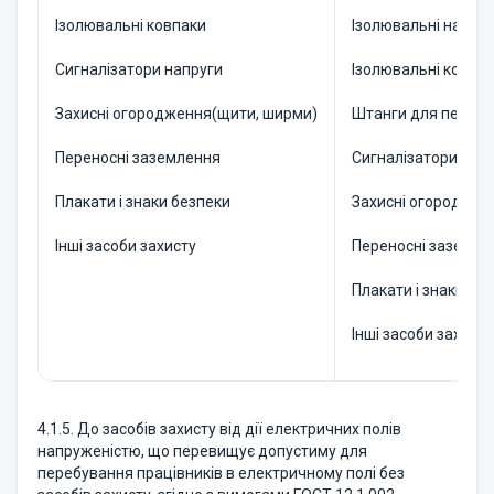
Ізолювальні ковпаки
Ізолювальні накла
Сигналізатори напруги
Ізолювальні ковпа
Захисні огородження(щити, ширми)
Штанги для перене
Переносні заземлення
Сигналізатори нап
Плакати і знаки безпеки
Захисні огороджен
Інші засоби захисту
Переносні заземле
Плакати і знаки бе
Інші засоби захисту
4.1.5. До засобів захисту від дії електричних полів
напруженістю, що перевищує допустиму для
перебування працівників в електричному полі без