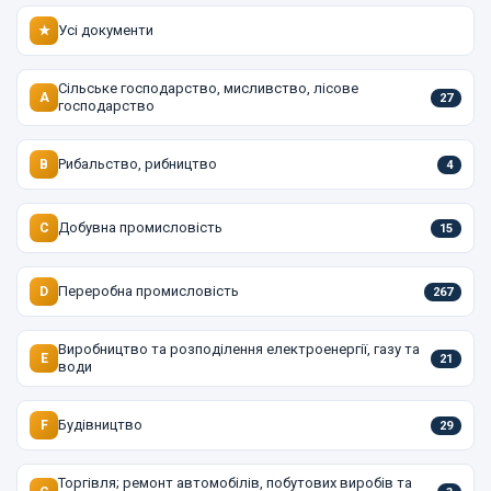
Усі документи
★
Сільське господарство, мисливство, лісове
A
27
господарство
Рибальство, рибництво
B
4
Добувна промисловість
C
15
Переробна промисловість
D
267
Виробництво та розподілення електроенергії, газу та
E
21
води
Будівництво
F
29
Торгівля; ремонт автомобілів, побутових виробів та