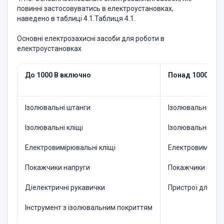
повинні застосовуватись в електроустановках,
наведено в таблиці 4.1.Таблиця 4.1.
Основні електрозахисні засоби для роботи в
електроустановках
До 1000 В включно
Понад 1000 В
Ізолювальні штанги
Ізолювальні штан
Ізолювальні кліщі
Ізолювальні кліщ
Електровимірювальні кліщі
Електровимірюва
Покажчики напруги
Покажчики напр
Діелектричні рукавички
Пристрої для ст
Інструмент з ізолювальним покриттям