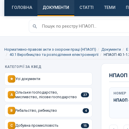
ГОЛОВНА
ДОКУМЕНТИ
СТАТТІ
ТЕМИ
П
Нормативно-правові акти з охорони праці (НПАОП)
Документи
E
40.1 Виробництво та розподілення електроенергії
НПАОП 40.1-1.
КАТЕГОРІЇ ЗА КВЕД
НПАОП 4
Усі документи
★
Сільське господарство,
НОМЕР
A
27
мисливство, лісове господарство
НПАОП 4
Рибальство, рибництво
B
4
Добувна промисловість
C
15