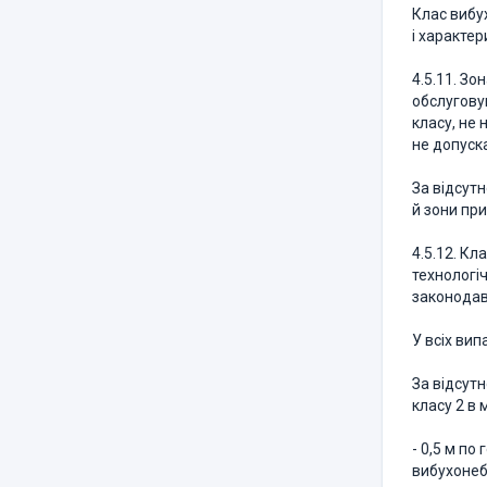
Клас вибу
і характе
4.5.11. З
обслугову
класу, не
не допуск
За відсут
й зони при
4.5.12. К
технологі
законодав
У всіх ви
За відсут
класу 2 в 
- 0,5 м по
вибухонебе