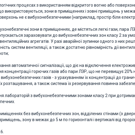
логічних процесах з використанням відкритого вогню або поверхо
о використовуються, зони в приміщеннях і зовні приміщень у межах 
поверхонь не є вибухонебезпечними (наприклад, простір біля елект
бухонебезпечні зони в приміщеннях, де містяться легкі гази, пара 
допускається зараховувати до вибухонебезпечних зон класу 2 за умо
вентиляційних агрегатів. У разі аварійної зупинки одного з них ре
ість систем вентиляції, а також достатню рівномірність дії вентил
роти;
вання автоматичної сигналізації, що діє на відключення електрожи
я концентрації горючих газів або пари ЛЗР, що не перевищує 20% 
вибухонебезпечних газів - з урахуванням їх концентрації до гранич
 їх розташування, а також система їх резервування повинна забезпе
я лабораторій з вибухонебезпечними зонами класу 2 при дотриман
печних.
 приміщеннях без вибухонебезпечних зон, відділених стінами (з две
риміщень, зону в межах до 5 м по горизонталі і вертикалі від проріз
6.