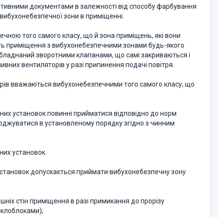
мативними документами в залежності від способу фарбування
 вибухонебезпечної зони в приміщенні.
чною того самого класу, що й зона приміщень, які вони
ють приміщення з вибухонебезпечними зонами будь-якого
обладнаний зворотними клапанами, що самі закриваються і
них вентиляторів у разі припинення подачі повітря.
орів вважаються вибухонебезпечними того самого класу, що
чних установок повинні прийматися відповідно до норм
ерджуватися в установленому порядку згідно з чинним
них установок.
 установок допускається приймати вибухонебезпечну зону
внішніх стін приміщення в разі примикання до прорізу
 склоблоками);