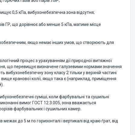
д горючих газів або парів ЛЗР;
ищує 0,5 кПа, вибухонебезпечна зона відсутня;
ів ГР, що дорівнює або менше 5 кПа, матиме місце
бухобезпечним, якщо немає інших умов, що створюють для
нологічний процес з урахуванням дії природної витяжної
ння, що перевищує визначене галузевими нормами значення
ють вибухонебезпечну зону класу 2 тільки у верхній частині
не вище кранової колії, якщо така є (наприклад, приміщення
).
вибухонебезпечні суміші, коли фарбувальні та сушильні
иконанні вимог ГОСТ 12.3.005, зона вважається
прорізів фарбувальних і сушильних камер.
ежах до 5 м по горизонталі і вертикалі від краю ґрат, від