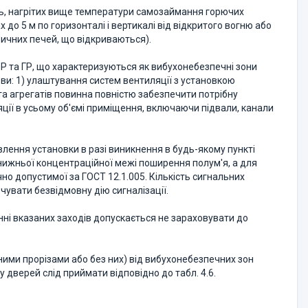
нь, нагрітих вище температури самозаймання горючих
до 5 м по горизонталі і вертикалі від відкритого вогню або
ричних печей, що відкриваються).
ЛЗР та ГР, що характеризуються як вибухонебезпечні зони
ви: 1) улаштування систем вентиляції з установкою
шта агрегатів повинна повністю забезпечити потрібну
яції в усьому об'ємі приміщення, включаючи підвали, канали
влення установки в разі виникнення в будь-якому пункті
нижньої концентраційної межі поширення полум'я, а для
но допустимої за ГОСТ 12.1.005. Кількість сигнальних
чувати безвідмовну дію сигналізації.
ні вказаних заходів допускається не зараховувати до
рними прорізами або без них) від вибухонебезпечних зон
у дверей слід приймати відповідно до табл. 4.6.