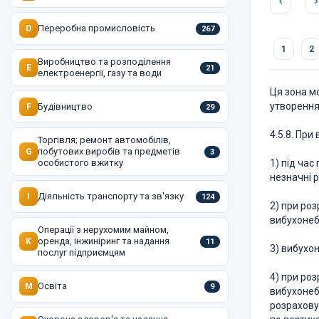
Переробна промисловість
D
267
1
2
Виробництво та розподілення
E
21
електроенергії, газу та води
Ця зона м
утворення
Будівництво
F
29
4.5.8. При
Торгівля; ремонт автомобілів,
побутових виробів та предметів
G
3
особистого вжитку
1) під час
незначні 
Діяльність транспорту та зв'язку
I
124
2) при ро
вибухонеб
Операції з нерухомим майном,
оренда, інжиніринг та надання
K
11
3) вибухон
послуг підприємцям
4) при ро
Освіта
M
9
вибухонеб
розрахову