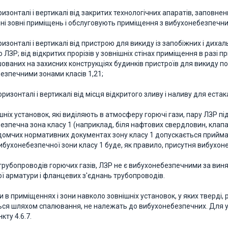
оризонталі і вертикалі від закритих технологічних апаратів, заповн
ні зовні приміщень і обслуговують приміщення з вибухонебезпечним
оризонталі і вертикалі від пристрою для викиду із запобіжних і диха
 ЛЗР; від відкритих прорізів у зовнішніх стінах приміщення в разі п
шованих на захисних конструкціях будинків пристроїв для викиду по
езпечними зонами класів 1,21;
горизонталі і вертикалі від місця відкритого зливу і наливу для ест
шніх установок, які виділяють в атмосферу горючі гази, пару ЛЗР п
зпечна зона класу 1 (наприклад, біля нафтових свердловин, клапані
ідомчих нормативних документах зону класу 1 допускається приймати
бухонебезпечної зони класу 1 буде, як правило, присутня вибухоне
трубопроводів горючих газів, ЛЗР не є вибухонебезпечними за винят
ої арматури і фланцевих з'єднань трубопроводів.
ни в приміщеннях і зони навколо зовнішніх установок, у яких тверді,
ься шляхом спалювання, не належать до вибухонебезпечних. Для у
кту 4.6.7.