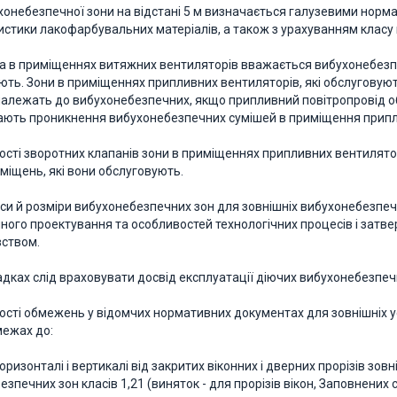
хонебезпечної зони на відстані 5 м визначається галузевими нор
ристики лакофарбувальних матеріалів, а також з урахуванням класу
она в приміщеннях витяжних вентиляторів вважається вибухонебезпе
ють. Зони в приміщеннях припливних вентиляторів, які обслугову
 належать до вибухонебезпечних, якщо припливний повітропровід 
ають проникнення вибухонебезпечних сумішей в приміщення приплив
ності зворотних клапанів зони в приміщеннях припливних вентилят
міщень, які вони обслуговують.
ласи й розміри вибухонебезпечних зон для зовнішніх вибухонебезпе
чного проектування та особливостей технологічних процесів і затв
ством.
падках слід враховувати досвід експлуатації діючих вибухонебезпеч
ності обмежень у відомчих нормативних документах для зовнішніх
межах до:
 горизонталі і вертикалі від закритих віконних і дверних прорізів зо
зпечних зон класів 1,21 (виняток - для прорізів вікон, Заповнених