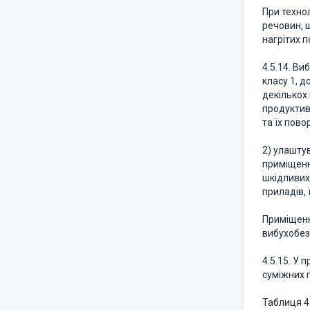
При техно
речовин, щ
нагрітих 
4.5.14. Ви
класу 1, 
декількох 
продуктивн
та їх пово
2) улашту
приміщенн
шкідливих 
приладів,
Приміщенн
вибухобез
4.5.15. У
суміжних п
Таблиця 4.