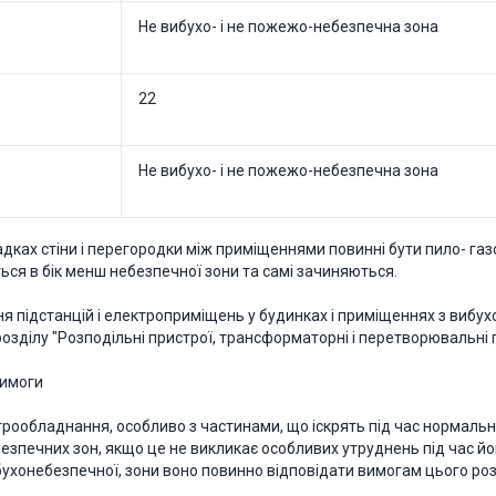
Не вибухо- і не пожежо-небезпечна зона
22
Не вибухо- і не пожежо-небезпечна зона
падках стіни і перегородки між приміщеннями повинні бути пило- га
ься в бік менш небезпечної зони та самі зачиняються.
я підстанцій і електроприміщень у будинках і приміщеннях з вибу
озділу "Розподільні пристрої, трансформаторні і перетворювальні п
вимоги
ктрообладнання, особливо з частинами, що іскрять під час нормал
езпечних зон, якщо це не викликає особливих утруднень під час йо
ухонебезпечної, зони воно повинно відповідати вимогам цього роз