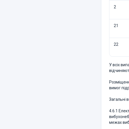
2
21
22
У всіх ви
відчиняют
Розміщенн
вимог підр
Загальні 
4.6.1 Еле
вибухонеб
межах виб