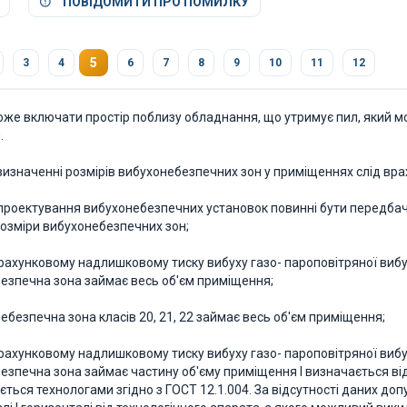
ПОВІДОМИТИ ПРО ПОМИЛКУ
5
3
4
6
7
8
9
10
11
12
оже включати простір поблизу обладнання, що утримує пил, який м
.
 визначенні розмірів вибухонебезпечних зон у приміщеннях слід вра
 проектування вибухонебезпечних установок повинні бути передбачен
розміри вибухонебезпечних зон;
зрахунковому надлишковому тиску вибуху газо- пароповітряної вибу
езпечна зона займає весь об'єм приміщення;
ебезпечна зона класів 20, 21, 22 займає весь об'єм приміщення;
зрахунковому надлишковому тиску вибуху газо- пароповітряної вибу
езпечна зона займає частину об'єму приміщення І визначається ві
ється технологами згідно з ГОСТ 12.1.004. За відсутності даних д