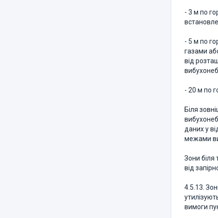
- 3 м по г
встановле
- 5 м по г
газами або
від розта
вибухонеб
- 20 м по 
Біля зовні
вибухонебе
даних у в
межами ви
Зони біля 
від запірн
4.5.13. Зо
утилізуют
вимоги пун