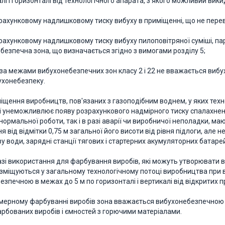
лі І горизонталі від технологічного апарата, з якого можливий вики
зрахунковому надлишковому тиску вибуху в приміщенні, що не перев
зрахунковому надлишковому тиску вибуху пилоповітряної суміші, пар
езпечна зона, що визначається згідно з вимогами розділу 5;
р за межами вибухонебезпечних зон класу 2 і 22 не вважається ви
ухонебезпеку.
иміщення виробництв, пов'язаних з газоподібним воднем, у яких тех
ї унеможливлює появу розрахункового надмірного тиску спалахне
 нормальної роботи, так і в разі аварії чи виробничої неполадки, ма
 від відмітки 0,75 м загальної його висоти від рівня підлоги, але 
у води, зарядні станції тягових і стартерних акумуляторних батарей
 разі використання для фарбування виробів, які можуть утворювати 
зміщуються у загальному технологічному потоці виробництва при в
езпечною в межах до 5 м по горизонталі і вертикалі від відкритих 
мерному фарбуванні виробів зона вважається вибухонебезпечною в м
рбованих виробів і ємностей з горючими матеріалами.