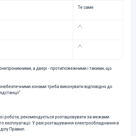
Те саме
-"-
-"-
зонепроникними, а двері - протипожежними і такими, що
хонебезпечними зонами треба виконувати відповідно до
ідстанції".
ьної роботи, рекомендується розташовувати за межами
го експлуатації. У разі розташування електрообладнання в
ділу Правил.