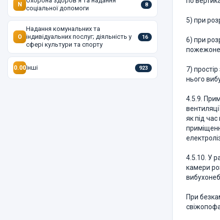
Охорона здоров'я та надання
по вертика
N
8
соціальної допомоги
5) при ро
Надання комунальних та
індивідуальних послуг; діяльність у
O
16
6) при ро
сфері культури та спорту
пожежонеб
Інші
0.00
923
7) прості
нього виб
4.5.9. Пр
вентиляці
як під час
приміщення
електроліз
4.5.10. У
камери ро
вибухонеб
При безка
свіжопофа