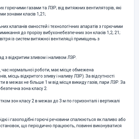
ених горючими газами та ЛЗР; від витяжних вентиляторів, які
и зонами класів 1,21;
льних клапанів ємностей і технологічних апаратів з горючими
римикання до прорізу вибухонебезпечних зон класів 1,2, 21;
вітря із систем витяжної вентиляції приміщень з
акад з відкритим зливом і наливом ЛЗР.
ід час нормальної роботи, має місце обмежена
в, місць відкритого зливу і наливу ЛЗР). За відсутності
 в межах не більше 1 м від місця викиду газів, пари ЛЗР. За
безпечна зона класу 2.
ком зон класу 2 в межах до 3 м по горизонталі і вертикалі
 рідкі і газоподібні горючі речовини спалюються як паливо або
становок, що періодично працюють, повинні виконуватися