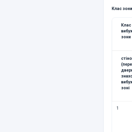
Клас зон
Клас
вибу
зони
стін
(пер
двери
знах
вибу
зоні
1