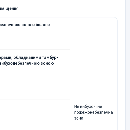
риміщення
ебезпечною зоною іншого
ворами, обладнаними тамбур-
 вибухонебезпечною зоною
Не вибухо- і не
пожежонебезпечна
зона