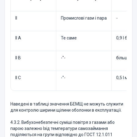
II
Промислові гази і пара
-
II А
Те саме
0,9 І більш
II В
-"-
більше 0,5
II С
-"-
0,5 І менш
Наведені в таблиці значення БЕМЩ не можуть служити
для контролю ширини щілини оболонки в експлуатації.
4.3.2. Вибухонебезпечні суміші повітря з газами або
парою залежно Ізід температури самозаймання
поділяються на групи відповідно до ГОСТ 12.1.011