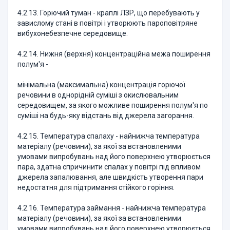
4.2.13. Горючий туман - краплі ЛЗР, що перебувають у
завислому стані в повітрі і утворюють пароповітряне
вибухонебезпечне середовище.
4.2.14. Нижня (верхня) концентраційна межа поширення
полум'я -
мінімальна (максимальна) концентрація горючої
речовини в однорідній суміші з окислювальним
середовищем, за якого можливе поширення полум'я по
суміші на будь-яку відстань від джерела загорання.
4.2.15. Температура спалаху - найнижча температура
матеріалу (речовини), за якої за встановленими
умовами випробувань над його поверхнею утворюється
пара, здатна спричинити спалах у повітрі під впливом
джерела запалювання, але швидкість утворення пари
недостатня для підтримання стійкого горіння.
4.2.16. Температура займання - найнижча температура
матеріалу (речовини), за якої за встановленими
умовами випробувань над його поверхнею утворюється