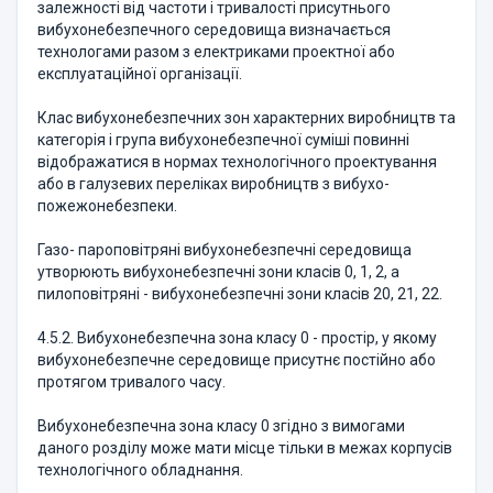
залежності від частоти і тривалості присутнього
вибухонебезпечного середовища визначається
технологами разом з електриками проектної або
експлуатаційної організації.
Клас вибухонебезпечних зон характерних виробництв та
категорія і група вибухонебезпечної суміші повинні
відображатися в нормах технологічного проектування
або в галузевих переліках виробництв з вибухо-
пожежонебезпеки.
Газо- пароповітряні вибухонебезпечні середовища
утворюють вибухонебезпечні зони класів 0, 1, 2, а
пилоповітряні - вибухонебезпечні зони класів 20, 21, 22.
4.5.2. Вибухонебезпечна зона класу 0 - простір, у якому
вибухонебезпечне середовище присутнє постійно або
протягом тривалого часу.
Вибухонебезпечна зона класу 0 згідно з вимогами
даного розділу може мати місце тільки в межах корпусів
технологічного обладнання.