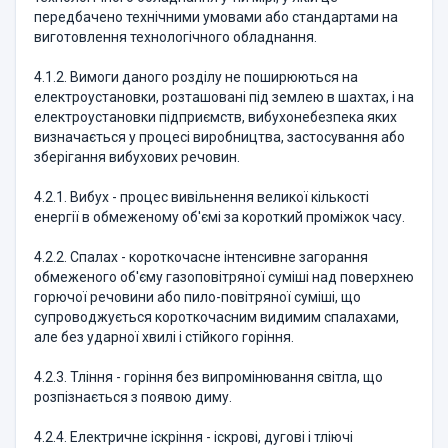
передбачено технічними умовами або стандартами на
виготовлення технологічного обладнання.
4.1.2. Вимоги даного розділу не поширюються на
електроустановки, розташовані під землею в шахтах, і на
електроустановки підприємств, вибухонебезпека яких
визначається у процесі виробництва, застосування або
зберігання вибухових речовин.
4.2.1. Вибух - процес вивільнення великої кількості
енергії в обмеженому об'ємі за короткий проміжок часу.
4.2.2. Спалах - короткочасне інтенсивне загорання
обмеженого об'єму газоповітряної суміші над поверхнею
горючої речовини або пило-повітряної суміші, що
супроводжується короткочасним видимим спалахами,
але без ударної хвилі і стійкого горіння.
4.2.3. Тління - горіння без випромінювання світла, що
розпізнається з появою диму.
4.2.4. Електричне іскріння - іскрові, дугові і тліючі