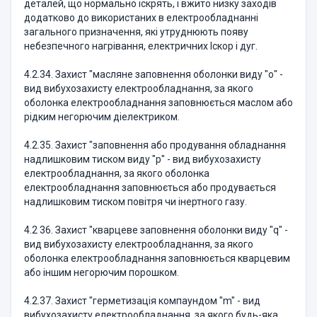
деталей, що нормально іскрять, і вжито низку заходів
додатково до використаних в електрообладнанні
загального призначення, які утруднюють появу
небезпечного нагрівання, електричних Іскор і дуг.
4.2.34. Захист "масляне заповнення оболонки виду "о" -
вид вибухозахисту електрообладнання, за якого
оболонка електрообладнання заповнюється маслом або
рідким негорючим діелектриком.
4.2.35. Захист "заповнення або продування обладнання
надлишковим тиском виду "р" - вид вибухозахисту
електрообладнання, за якого оболонка
електрообладнання заповнюється або продувається
надлишковим тиском повітря чи інертного газу.
4.2 36. Захист "кварцеве заповнення оболонки виду "q" -
вид вибухозахисту електрообладнання, за якого
оболонка електрообладнання заповнюється кварцевим
або іншим негорючим порошком.
4.2.37. Захист "герметизація компаундом "m" - вид
вибухозахисту електрообладнання, за якого будь-яка