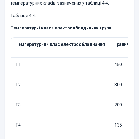
температурних класів, зазначених у таблиці 4.4.
Таблиця 4.4.
Температурні класи електрообладнання групи II
Температурний клас електрообладнання
Гранична т
Т1
450
Т2
300
ТЗ
200
Т4
135