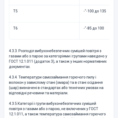
Т5
-"-100 до 135
Т6
-"-85 до 100
4.3.3. Розподіл вибухонебезпечних сумішей повітря з
газами або з парою за категоріями і групами наведено у
ГОСТ 12.1.011 (додаток 3), а також у інших нормативних
документах.
4.3.4. Температури самозаймання горючого пилу і
волокон у завислому стані (хмара) та в стані осідання
(шар) визначені в стандартах або технічних умовах на
відповідні речовини та матеріали.
4.3.5.Категорії і групи вибухонебезпечних сумішей
повітря з газами або з парою, не включених у ГОСТ
12.1.011, а також температура самозаймання горючого