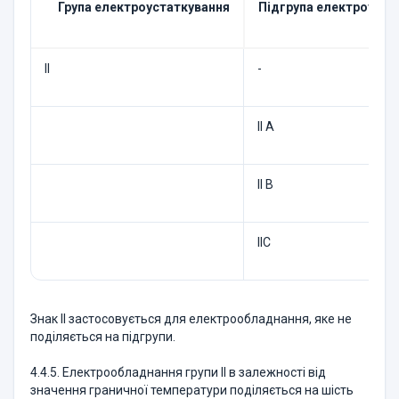
Група електроустаткування
Підгрупа електроуста
II
-
II А
II В
ІІС
Знак II застосовується для електрообладнання, яке не
поділяється на підгрупи.
4.4.5. Електрообладнання групи II в залежності від
значення граничної температури поділяється на шість