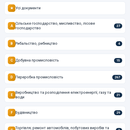
Усі документи
★
Сільське господарство, мисливство, лісове
A
27
господарство
Рибальство, рибництво
B
4
Добувна промисловість
C
15
Переробна промисловість
D
267
Виробництво та розподілення електроенергії, газу та
E
21
води
Будівництво
F
29
Торгівля; ремонт автомобілів, побутових виробів та