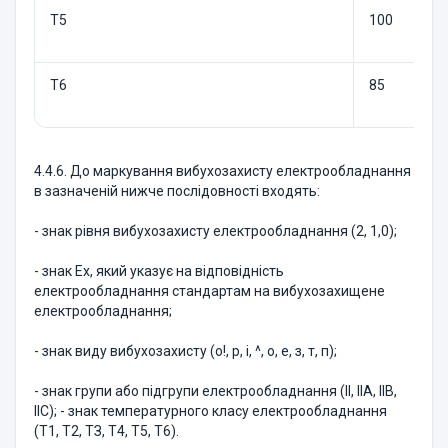
Т5
100
Т6
85
4.4.6. До маркування вибухозахисту електрообладнання
в зазначеній нижче послідовності входять:
- знак рівня вибухозахисту електрообладнання (2, 1,0);
- знак Ех, який указує на відповідність
електрообладнання стандартам на вибухозахищене
електрообладнання;
- знак виду вибухозахисту (о!, р, і, ^, о, е, з, т, п);
- знак групи або підгрупи електрообладнання (II, IIА, ІІВ,
IIС); - знак температурного класу електрообладнання
(Т1, Т2, ТЗ, Т4, Т5, Т6).