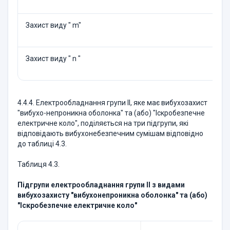
Захист виду " m"
Захист виду " n "
4.4.4. Електрообладнання групи II, яке має вибухозахист
"вибухо-непроникна оболонка" та (або) "Іскробезпечне
електричне коло", поділяється на три підгрупи, які
відповідають вибухонебезпечним сумішам відповідно
до таблиці 4.3.
Таблиця 4.3.
Підгрупи електрообладнання групи II з видами
вибухозахисту "вибухонепроникна оболонка" та (або)
"Іскробезпечне електричне коло"