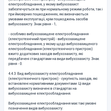
електрообладнання, у якому вибухозахист
забезпечується як при нормальному режимі роботи, так і
при ймовірних пошкодженнях, які визначаються
умовами експлуатації, крім пошкоджень засобів
вибухозахисту. Знак рівня - 1;
- особливо вибухозахищене електрообладнання
(електротехнічний пристрій) - вибухозахищене
електрообладнання, у якому щодо вибухозахищеного
електрообладнання (електротехнічного пристрою)
вжито додаткових заходів вибухозахисту, які
передбачені стандартами на види вибухозахисту. Знак
рівня - 0.
4.4.3. Вид вибухозахисту електрообладнання
(електротехнічного пристрою) - сукупність заходів, які
встановлені нормативними документами. Ці види
вибухозахисту визначені в стандартах на
вибухозахищене електрообладнання.
Вибухозахищене електрообладнання має такі умовні
позначення видів вибухозахисту: