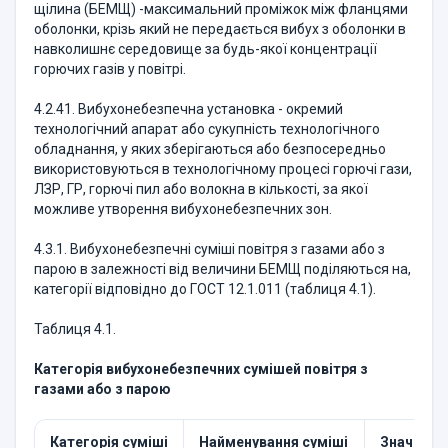
щілина (БЕМЩ) -максимальний проміжок між фланцями
оболонки, крізь який не передається вибух з оболонки в
навколишнє середовище за будь-якої концентрації
горючих газів у повітрі.
4.2.41. Вибухонебезпечна установка - окремий
технологічний апарат або сукупність технологічного
обладнання, у яких зберігаються або безпосередньо
використовуються в технологічному процесі горючі гази,
ЛЗР, ГР, горючі пил або волокна в кількості, за якої
можливе утворення вибухонебезпечних зон.
4.3.1. Вибухонебезпечні суміші повітря з газами або з
парою в залежності від величини БЕМЩ поділяються на,
категорії відповідно до ГОСТ 12.1.011 (таблиця 4.1).
Таблиця 4.1.
Категорія вибухонебезпечних сумішей повітря з
газами або з парою
Категорія суміші
Найменування суміші
Значення