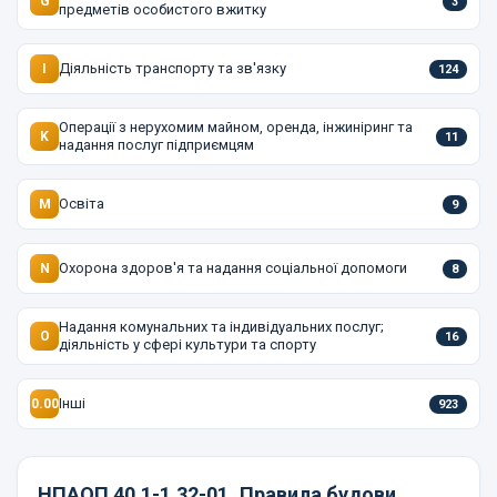
G
3
предметів особистого вжитку
Діяльність транспорту та зв'язку
I
124
Операції з нерухомим майном, оренда, інжиніринг та
K
11
надання послуг підприємцям
Освіта
M
9
Охорона здоров'я та надання соціальної допомоги
N
8
Надання комунальних та індивідуальних послуг;
O
16
діяльність у сфері культури та спорту
Інші
0.00
923
НПАОП 40.1-1.32-01
Правила будови