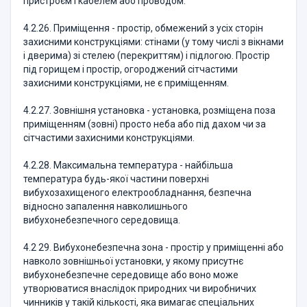
пристроєм і кабелем або проводом.
4.2.26. Приміщення - простір, обмежений з усіх сторін
захисними конструкціями: стінами (у тому числі з вікнами
і дверима) зі стелею (перекриттям) і підлогою. Простір
під горищем і простір, огороджений сітчастими
захисними конструкціями, не є приміщенням.
4.2.27. Зовнішня установка - установка, розміщена поза
приміщенням (зовні) просто неба або під дахом чи за
сітчастими захисними конструкціями.
4.2.28. Максимальна температура - найбільша
температура будь-якої частини поверхні
вибухозахищеного електрообладнання, безпечна
відносно запалення навколишнього
вибухонебезпечного середовища.
4.2 29. Вибухонебезпечна зона - простір у приміщенні або
навколо зовнішньої установки, у якому присутнє
вибухонебезпечне середовище або воно може
утворюватися внаслідок природних чи виробничих
чинників у такій кількості, яка вимагає спеціальних