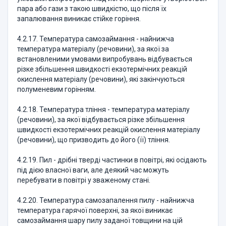
пара або гази з такою швидкістю, що після їх
запалювання виникає стійке горіння.
4.2.17. Температура самозаймання - найнижча
температура матеріалу (речовини), за якої за
встановленими умовами випробувань відбувається
різке збільшення швидкості екзотермічних реакцій
окислення матеріалу (речовини), які закінчуються
полуменевим горінням.
4.2.18. Температура тління - температура матеріалу
(речовини), за якої відбувається різке збільшення
швидкості екзотермічних реакцій окислення матеріалу
(речовини), що призводить до його (її) тління.
4.2.19. Пил - дрібні тверді частинки в повітрі, які осідають
під дією власної ваги, але деякий час можуть
перебувати в повітрі у зваженому стані.
4.2.20. Температура самозапалення пилу - найнижча
температура гарячої поверхні, за якої виникає
самозаймання шару пилу заданої товщини на цій