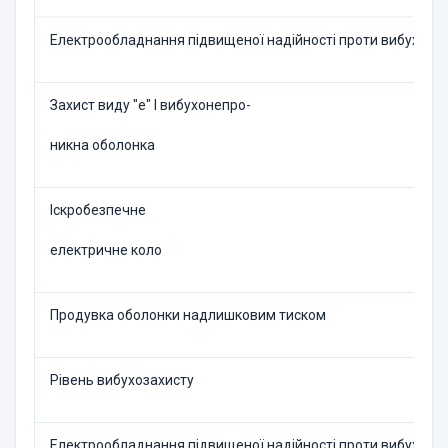
Електрообладнання підвищеної надійності проти вибуху
Захист виду "е" І вибухонепро-
никна оболонка
Іскробезпечне
електричне коло
Продувка оболонки надлишковим тиском
Рівень вибухозахисту
Електрообладнання підвищеної надійності проти вибуху