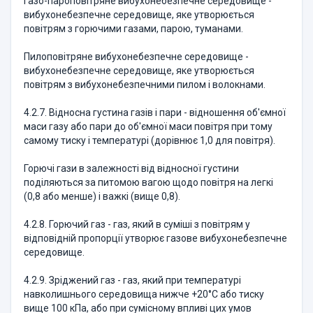
Газо-пароповітряне вибухонебезпечне середовище -
вибухонебезпечне середовище, яке утворюється
повітрям з горючими газами, парою, туманами.
Пилоповітряне вибухонебезпечне середовище -
вибухонебезпечне середовище, яке утворюється
повітрям з вибухонебезпечними пилом і волокнами.
4.2.7. Відносна густина газів і пари - відношення об'ємної
маси газу або пари до об'ємної маси повітря при тому
самому тиску і температурі (дорівнює 1,0 для повітря).
Горючі гази в залежності від відносної густини
поділяються за питомою вагою щодо повітря на легкі
(0,8 або менше) і важкі (вище 0,8).
4.2.8. Горючий газ - газ, який в суміші з повітрям у
відповідній пропорції утворює газове вибухонебезпечне
середовище.
4.2.9. Зріджений газ - газ, який при температурі
навколишнього середовища нижче +20°С або тиску
вище 100 кПа, або при сумісному впливі цих умов