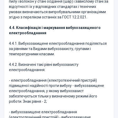
пилу і волокон у стані осідання (шар) і завислому стані за
відсутності їх у відповідних стандартах і технічних
умовах визначаються випробувальними організаціями
згідно з переліком останніх за ГОСТ 12.2.021.
4.4. Класифікація і маркування вибухозахищеного
електрообладнання
4.4.1. Вибухозахищене електрообладнання поділяється
за рівнями та Видами вибухозахисту, групами і
температурними класами.
4.4.2. Визначені такі рівні вибухозахисту
електрообладнання:
- електрообладнання (електротехнічний пристрій)
підвищеної надійності проти вибуху - вибухозахищене
електрообладнання, у якому вибухозахист
забезпечується тільки у визначеному режимі його
роботи. Знак рівня - 2;
- вибухозахищене електрообладнання
(електротехнічний пристрій) - вибухозахищене