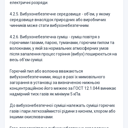
електричні розряди.
4.2.5. Вибухонебезпечне середовище - об'єм, у якому
середовище внаслідок природних або виробничих
чинників може стати вибухонебезпечним.
4.2.6. Вибухонебезпечна суміш - суміш повітря з
горючими газами, парою, туманами, горючим пилом та
волокнами, у якій за нормальних атмосферних умов
після запалення процес горіння (вибух) поширюється на
весь об'єм суміші.
Горючий пил або волокна вважаються
вибухонебезпечними, якщо в разі їх мимовільного
загорання в установці за визначеною нижньою
концентраційною його межею за ГОСТ 12.1.044 виникає
надмірний тиск газів як мінімум 5 кПа.
До вибухонебезпечної суміші належать суміші горючих
газів і пари легкозаймистої рідини з киснем, хлором або
іншими окислювачами.