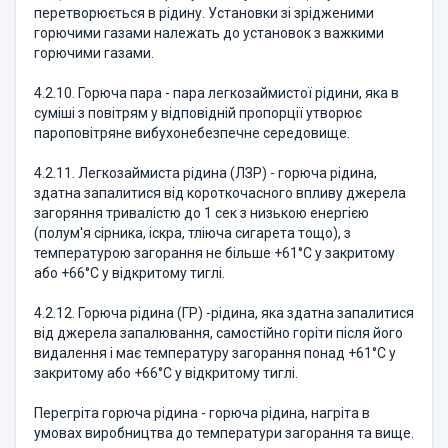
перетворюється в рідину. Установки зі зрідженими
горючими газами належать до установок з важкими
горючими газами.
4.2.10. Горюча пара - пара легкозаймистої рідини, яка в
суміші з повітрям у відповідній пропорції утворює
пароповітряне вибухонебезпечне середовище.
4.2.11. Легкозаймиста рідина (ЛЗР) - горюча рідина,
здатна запалитися від короткочасного впливу джерела
загоряння тривалістю до 1 сек з низькою енергією
(полум'я сірника, іскра, тліюча сигарета тощо), з
температурою загорання не більше +61°С у закритому
або +66°С у відкритому тиглі.
4.2.12. Горюча рідина (ГР) -рідина, яка здатна запалитися
від джерела запалювання, самостійно горіти після його
видалення і має температуру загорання понад +61°С у
закритому або +66°С у відкритому тиглі.
Перегріта горюча рідина - горюча рідина, нагріта в
умовах виробництва до температури загорання та вище.