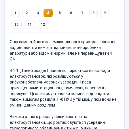
4
1
2
3
5
6
7
8
9
10
11
12
Опір самостійного заземлювального пристрою повинен
задовольняти вимоги підприємства-виробника
апаратури або відомчі норми, але не перевищувати 4
Ом.
4.1.1. Даний розділ Правил поширюється на всі види
електроустановок, які розміщуються у
вибухонебезпечних зонах усередині і поза
приміщеннями: стаціонарні, тимчасові, переносні і
пересувні. Ці електроустановки повинні відповідати
також вимогам розділів 1 -б ПУЭ у тій мірі, у якій вони не
змінені даним розділом
Вимоги даного розділу поширюються на
електроустановки, що розташовуються усередині
технологічного обладнання у тій мірі, у якій це