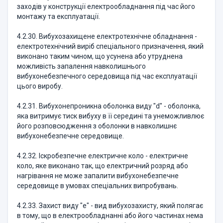
заходів у конструкції електрообладнання під час його
монтажу та експлуатації.
4.2.30. Вибухозахищене електротехнічне обладнання -
електротехнічний виріб спеціального призначення, який
виконано таким чином, що усунена або утруднена
можливість запалення навколишнього
вибухонебезпечного середовища під час експлуатації
цього виробу.
4.2.31. Вибухонепроникна оболонка виду "d" - оболонка,
яка витримує тиск вибуху в її середині та унеможливлює
його розповсюдження з оболонки в навколишнє
вибухонебезпечне середовище.
4.2.32. Іскробезпечне електричне коло - електричне
коло, яке виконано так, що електричний розряд або
нагрівання не може запалити вибухонебезпечне
середовище в умовах спеціальних випробувань.
4.2.33. Захист виду "е" - вид вибухозахисту, який полягає
в тому, що в електрообладнанні або його частинах нема