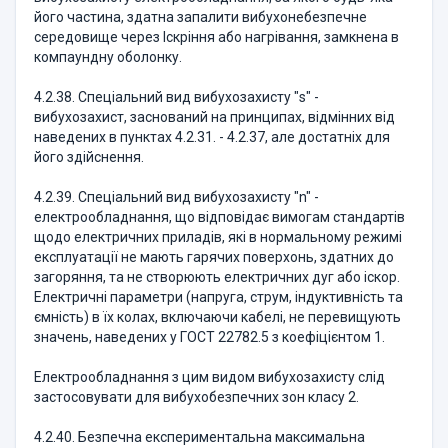
його частина, здатна запалити вибухонебезпечне
середовище через Іскріння або нагрівання, замкнена в
компаундну оболонку.
4.2.38. Спеціальний вид вибухозахисту "s" -
вибухозахист, заснований на принципах, відмінних від
наведених в пунктах 4.2.31. - 4.2.37, але достатніх для
його здійснення.
4.2.39. Спеціальний вид вибухозахисту "n" -
електрообладнання, що відповідає вимогам стандартів
щодо електричних приладів, які в нормальному режимі
експлуатації не мають гарячих поверхонь, здатних до
загоряння, та не створюють електричних дуг або іскор.
Електричні параметри (напруга, струм, індуктивність та
ємність) в їх колах, включаючи кабелі, не перевищують
значень, наведених у ГОСТ 22782.5 з коефіцієнтом 1.
Електрообладнання з цим видом вибухозахисту слід
застосовувати для вибухобезпечних зон класу 2.
4.2.40. Безпечна експериментальна максимальна