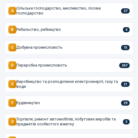
Сільське господарство, мисливство, лісове
A
27
господарство
Рибальство, рибництво
B
4
Добувна промисловість
C
15
Переробна промисловість
D
267
Виробництво та розподілення електроенергії, газу та
E
21
води
Будівництво
F
29
Торгівля; ремонт автомобілів, побутових виробів та
G
3
предметів особистого вжитку