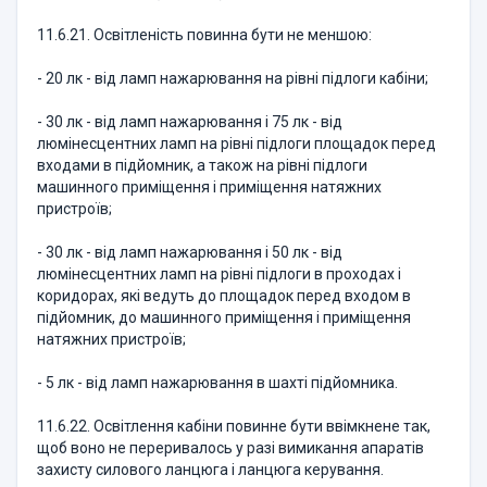
11.6.21. Освітленість повинна бути не меншою:
- 20 лк - від ламп нажарювання на рівні підлоги кабіни;
- 30 лк - від ламп нажарювання і 75 лк - від
люмінесцентних ламп на рівні підлоги площадок перед
входами в підйомник, а також на рівні підлоги
машинного приміщення і приміщення натяжних
пристроїв;
- 30 лк - від ламп нажарювання і 50 лк - від
люмінесцентних ламп на рівні підлоги в проходах і
коридорах, які ведуть до площадок перед входом в
підйомник, до машинного приміщення і приміщення
натяжних пристроїв;
- 5 лк - від ламп нажарювання в шахті підйомника.
11.6.22. Освітлення кабіни повинне бути ввімкнене так,
щоб воно не переривалось у разі вимикання апаратів
захисту силового ланцюга і ланцюга керування.