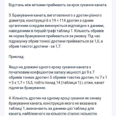
Відстань між мітками приймають за крок сукання каната.
3. Бракування каната, виготовленого з дротин різного
діаметра, конструкції 6 х 19 = 114 дротин з одним
органічним осердям виконуються відповідно з даними,
наведеними в першій графі таблиці 1. Кількість обривів
як норма бракування приймається за умовну. Під час
підрахунку обрив тонкої дротини приймається за 1,0, а
обрив товстої дротини - за 1,7.
Приклад:
Якщо на довжині одного кроку сукання каната з
початковим коефіцієнтом запасу міцності до 9 є 7
обривів тонких дротин і 5 обривів товстих дротин, то 7 х 1
+ 5 х 1,7 = 15,5, тобто понад 14 (таблиця 1) і, отже, канат
підлягає бракуванню.
4. Кількість дротин на одному кроці сукання як ознаку
бракування каната, конструкція якого не вказана в
таблиці 1, визначають за даними цієї таблиці для
каната, найближчого за кількістю сталок і кількістю