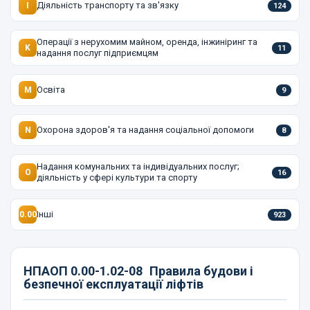
Діяльність транспорту та зв'язку
I
124
Операції з нерухомим майном, оренда, інжиніринг та
K
11
надання послуг підприємцям
Освіта
M
9
Охорона здоров'я та надання соціальної допомоги
N
8
Надання комунальних та індивідуальних послуг;
O
16
діяльність у сфері культури та спорту
Інші
0.00
923
НПАОП 0.00-1.02-08
Правила будови і
безпечної експлуатації ліфтів