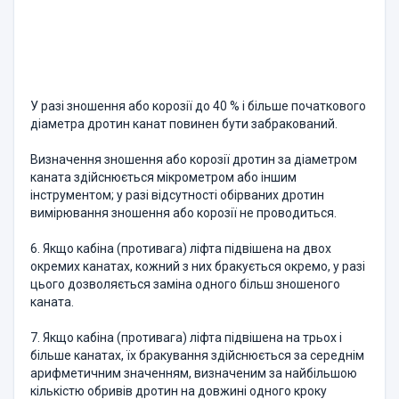
У разі зношення або корозії до 40 % і більше початкового
діаметра дротин канат повинен бути забракований.
Визначення зношення або корозії дротин за діаметром
каната здійснюється мікрометром або іншим
інструментом; у разі відсутності обірваних дротин
вимірювання зношення або корозії не проводиться.
6. Якщо кабіна (противага) ліфта підвішена на двох
окремих канатах, кожний з них бракується окремо, у разі
цього дозволяється заміна одного більш зношеного
каната.
7. Якщо кабіна (противага) ліфта підвішена на трьох і
більше канатах, їх бракування здійснюється за середнім
арифметичним значенням, визначеним за найбільшою
кількістю обривів дротин на довжині одного кроку