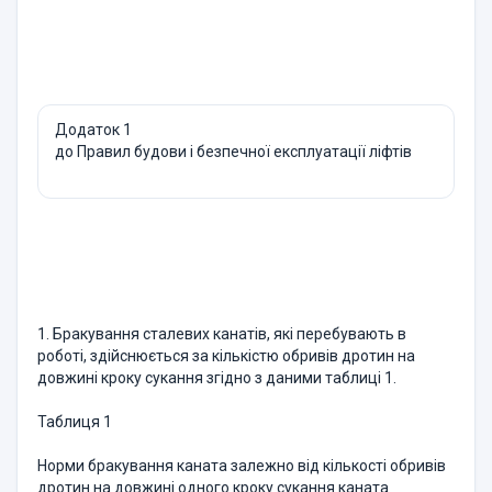
Додаток 1
до Правил будови і безпечної експлуатації ліфтів
1. Бракування сталевих канатів, які перебувають в
роботі, здійснюється за кількістю обривів дротин на
довжині кроку сукання згідно з даними таблиці 1.
Таблиця 1
Норми бракування каната залежно від кількості обривів
дротин на довжині одного кроку сукання каната