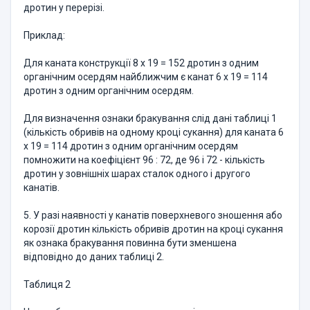
дротин у перерізі.
Приклад:
Для каната конструкції 8 х 19 = 152 дротин з одним
органічним осердям найближчим є канат 6 х 19 = 114
дротин з одним органічним осердям.
Для визначення ознаки бракування слід дані таблиці 1
(кількість обривів на одному кроці сукання) для каната 6
х 19 = 114 дротин з одним органічним осердям
помножити на коефіцієнт 96 : 72, де 96 і 72 - кількість
дротин у зовнішніх шарах сталок одного і другого
канатів.
5. У разі наявності у канатів поверхневого зношення або
корозії дротин кількість обривів дротин на кроці сукання
як ознака бракування повинна бути зменшена
відповідно до даних таблиці 2.
Таблиця 2