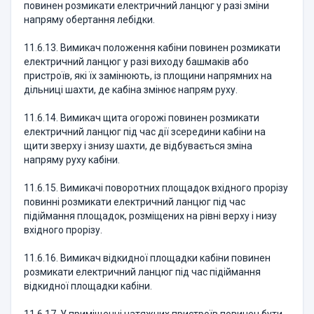
повинен розмикати електричний ланцюг у разі зміни
напряму обертання лебідки.
11.6.13. Вимикач положення кабіни повинен розмикати
електричний ланцюг у разі виходу башмаків або
пристроїв, які їх замінюють, із площини напрямних на
дільниці шахти, де кабіна змінює напрям руху.
11.6.14. Вимикач щита огорожі повинен розмикати
електричний ланцюг під час дії зсередини кабіни на
щити зверху і знизу шахти, де відбувається зміна
напряму руху кабіни.
11.6.15. Вимикачі поворотних площадок вхідного прорізу
повинні розмикати електричний ланцюг під час
підіймання площадок, розміщених на рівні верху і низу
вхідного прорізу.
11.6.16. Вимикач відкидної площадки кабіни повинен
розмикати електричний ланцюг під час підіймання
відкидної площадки кабіни.