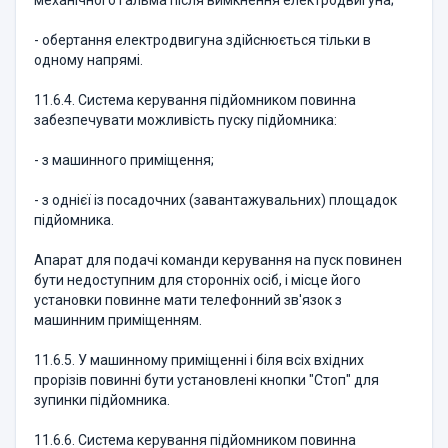
механічного гальма після вимкнення електродвигуна;
- обертання електродвигуна здійснюється тільки в
одному напрямі.
11.6.4. Система керування підйомником повинна
забезпечувати можливість пуску підйомника:
- з машинного приміщення;
- з однієї із посадочних (завантажувальних) площадок
підйомника.
Апарат для подачі команди керування на пуск повинен
бути недоступним для сторонніх осіб, і місце його
установки повинне мати телефонний зв'язок з
машинним приміщенням.
11.6.5. У машинному приміщенні і біля всіх вхідних
прорізів повинні бути установлені кнопки "Стоп" для
зупинки підйомника.
11.6.6. Система керування підйомником повинна