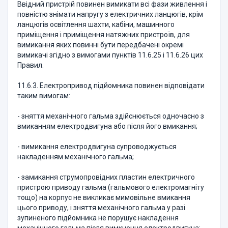
Ввідний пристрій повинен вимикати всі фази живлення і
повністю знімати напругу з електричних ланцюгів, крім
ланцюгів освітлення шахти, кабіни, машинного
приміщення і приміщення натяжних пристроїв, для
вимикання яких повинні бути передбачені окремі
вимикачі згідно з вимогами пунктів 11.6.25 і 11.6.26 цих
Правил.
11.6.3. Електропривод підйомника повинен відповідати
таким вимогам:
- зняття механічного гальма здійснюється одночасно з
вмиканням електродвигуна або після його вмикання;
- вимикання електродвигуна супроводжується
накладенням механічного гальма;
- замикання струмопровідних пластин електричного
пристрою приводу гальма (гальмового електромагніту
тощо) на корпус не викликає мимовільне вмикання
цього приводу, і зняття механічного гальма у разі
зупиненого підйомника не порушує накладення