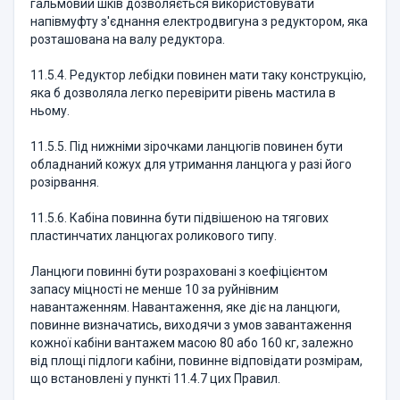
гальмовий шків дозволяється використовувати
напівмуфту з'єднання електродвигуна з редуктором, яка
розташована на валу редуктора.
11.5.4. Редуктор лебідки повинен мати таку конструкцію,
яка б дозволяла легко перевірити рівень мастила в
ньому.
11.5.5. Під нижніми зірочками ланцюгів повинен бути
обладнаний кожух для утримання ланцюга у разі його
розірвання.
11.5.6. Кабіна повинна бути підвішеною на тягових
пластинчатих ланцюгах роликового типу.
Ланцюги повинні бути розраховані з коефіцієнтом
запасу міцності не менше 10 за руйнівним
навантаженням. Навантаження, яке діє на ланцюги,
повинне визначатись, виходячи з умов завантаження
кожної кабіни вантажем масою 80 або 160 кг, залежно
від площі підлоги кабіни, повинне відповідати розмірам,
що встановлені у пункті 11.4.7 цих Правил.