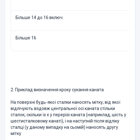
Більше 14 до 16 включ.
Більше 16
2. Приклад визначення кроку сукання каната
На поверхні будь-якої сталки наносять мітку, від якої
відлічують вздовж центральної осі каната стільки
сталок, скільки їх є у перерізі каната (наприклад, шість у
шестисталковому канаті), і на наступній після відліку
сталці (у даному випадку на сьомій) наносять другу
мітку.