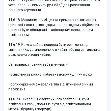
11.6.17. У приміщенні натяжних пристроїв повинен бути
установлений вимикач ручної дії для розмикання
ланцюга керування.
11.6.18. Машинне приміщення, приміщення натяжних
пристроїв, шахта, площадки перед входом у підйомник
повинні бути обладнані стаціонарним електричним
освітленням.
11.6.19. Кожна кабіна повинна бути освітлена від
світильника, установленого в кабіні, або від світильника,
розміщеного зовні кабіни.
Світильники повинні забезпечувати:
- освітленість кожної кабіни на всьому шляху її руху;
- обгородження джерел світла від зіткнення з ними
пасажирів.
11.6.20. Живлення електричного освітлення, крім
освітлення кабін, повинне бути від освітлювальної
мережі будинку (споруди).