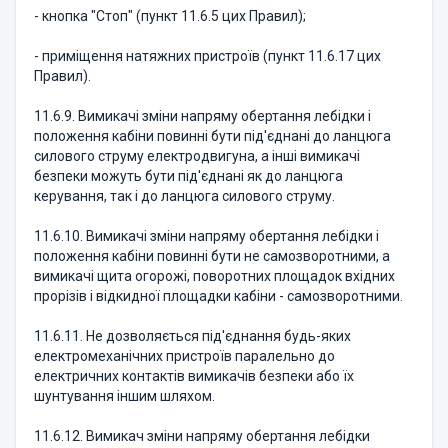
- кнопка "Стоп" (пункт 11.6.5 цих Правил);
- приміщення натяжних пристроїв (пункт 11.6.17 цих
Правил).
11.6.9. Вимикачі зміни напряму обертання лебідки і
положення кабіни повинні бути під'єднані до ланцюга
силового струму електродвигуна, а інші вимикачі
безпеки можуть бути під'єднані як до ланцюга
керування, так і до ланцюга силового струму.
11.6.10. Вимикачі зміни напряму обертання лебідки і
положення кабіни повинні бути не самозворотними, а
вимикачі щита огорожі, поворотних площадок вхідних
прорізів і відкидної площадки кабіни - самозворотними.
11.6.11. Не дозволяється під'єднання будь-яких
електромеханічних пристроїв паралельно до
електричних контактів вимикачів безпеки або їх
шунтування іншим шляхом.
11.6.12. Вимикач зміни напряму обертання лебідки