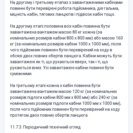
На другому і третьому етапах з завантаженими кабінами
повинні бути перевірені робота підйомника, дія гальма,
міцність кабін, тягових ланцюгів і підвісок кабін тощо.
На другому етапі половина всіх кабін повинна бути
завантажена вантажем масою 80 кг кожна (за
номінальних розмірів кабіни 800 х 800 мм) або масою 160
кг (за номінальних розмірів кабіни 1000 х 1000 мм), після
чого підйомник повинен бути перевірений на ходу в
обсязі двох повних обертів ланцюга. Кабіни можуть бути
завантажені як ті, що рухаються вверх, так і ті, що
рухаються вниз. Усі завантажені кабіни повинні бути
суміжними.
На третьому етапі кожна з кабін повинна бути
завантажена вантажем масою 120 кг (за номінальних
розмірів підлоги кабіни 800 мм х 800 мм) або 240 кг (за
номінальних розмірів підлоги кабіни 1000 мм х 1000 мм),
після чого підйомник повинен бути перевірений на ходу
протягом двох повних обертів ланцюга.
11.7.3. Періодичний технічний огляд