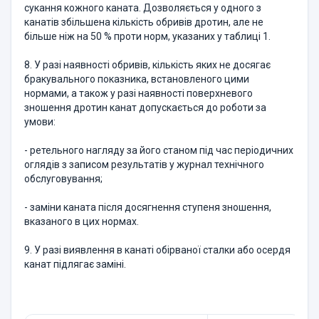
сукання кожного каната. Дозволяється у одного з
канатів збільшена кількість обривів дротин, але не
більше ніж на 50 % проти норм, указаних у таблиці 1.
8. У разі наявності обривів, кількість яких не досягає
бракувального показника, встановленого цими
нормами, а також у разі наявності поверхневого
зношення дротин канат допускається до роботи за
умови:
- ретельного нагляду за його станом під час періодичних
оглядів з записом результатів у журнал технічного
обслуговування;
- заміни каната після досягнення ступеня зношення,
вказаного в цих нормах.
9. У разі виявлення в канаті обірваної сталки або осердя
канат підлягає заміні.