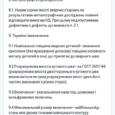
8.1. Норми оцінки якості зварних з’єднань за
результатами металографічних досліджень повинні
відповідати вимогам НД. При цьому недо­пустимими
дефектами є дефекти, що вказані в п. 2.1.
9. Терміни і визначення
9.1.Номінальна товщина зварних деталей– вказана в
кресленні (без врахування допусків) товщина основного
ме­талу деталей в зоні, що при­лягає до зварного шва.
9.2.Розрахункова висота кутового шва– за ГОСТ 2601-84
(розра­хункова висота двостороннього кутового шва
визначається як сума роз­рахункових висот двох його
частин, виконаних з різних сторін).
9.3.Включення– узагальнення назв пор, шлакових і
вольфрамових включень.
9.4.Максимальний розмір включення– найбільша від­
стань між дво­ма точками зовнішнього контуру