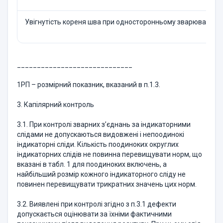
Увігнутість коре­ня шва при односторонньому зва­рюванні тр
_____________________________
1РП – розмірний показник, вказаний в п.1.3.
3. Капілярний контроль
3.1. При контролі зварних з’єднань за індикаторними
слідами не до­пускаються видовжені і непоодинокі
індикаторні сліди. Кількість пооди­ноких округлих
індикаторних слідів не повинна перевищувати норм, що
вказані в табл. 1 для поодиноких включень, а
найбільший розмір кожно­го індикаторного сліду не
повинен перевищувати трикратних значень цих норм.
3.2. Виявлені при контролі згідно з п.3.1 дефекти
допускається оці­нювати за їхніми фактичними