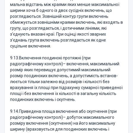
мальна від­стань між краями яких менше максимальної
ширини хоча б одного із двох сусідніх включень, що
розглядаються. Зовнішній контур групи включень
обмежується зовнішніми краями включень, які входять в
групу, що роз­гля­дається, і дотичними лініями, які
з’єднують вказані краї. При оцінці якості зварних
з’єднань група включень розглядається як одне
суцільне включення.
9.13.Включення поодинокі протяжні (при
радіографічному контро­лі)– включення, максимальний
розмір яких перевищує допустимий максимальний
розмір поодиноких включень, а допустимість встанов­
люється тільки залежно від розмірів і кількості без
врахування їх площі при підрахунку сумарної приведеної
площі і без включення їх кількості в загальну кількість
поодиноких включень і скупчень.
9.14.Приведена площа включення або скупчення (при
радіографіч­ному контролі)– добуток максимального
роз­міру включення (скупчення) на його максимальну
ширину (враховується для поодиноких вклю­чень і