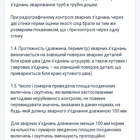
з’єднань зварю­вання труб в трубні дошки.
При радіографічному контролі зварних з’єднань через
дві стінки нор­ми оцінки якості слід брати за тим же
розмірним показником, що і при контролі через одну
стінку.
1.4. Протяжність (довжина, периметр) зварних з’єднань
визначається на зовнішній поверхні зварних деталей
біля країв шва (для з’єднань штуцерів, а також кутових і
таврових з’єднань – на зовнішній поверхні деталі, що
приварюється біля краю кутового шва).
1.5. Число і сумарна приведена площа поодиноких
включень і скуп­чень, які виявлені застосованими
методами неруйнівного контролю, не повинні
перевищувати значень, вказаних в даних нормах, на
будь-якій ділянці зварного з’єднання довжиною 100 мм.
Для зварних з’єднань довжиною менше 100 мм норми
за кількістю і сумарно зведеною площею поодиноких
включень і скупчень зменшують пропорційно