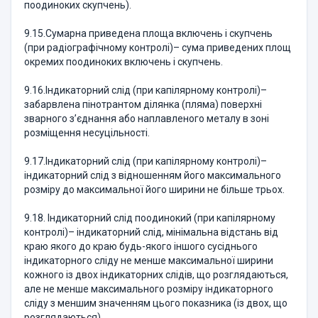
поодиноких скупчень).
9.15.Сумарна приведена площа включень і скупчень
(при радіогра­фічному контролі)– сума приведених площ
окремих поодиноких вклю­чень і скупчень.
9.16.Індикаторний слід (при капілярному контролі)–
забарвлена пінотрантом ділянка (пляма) поверхні
зварного з’єднання або наплавле­ного металу в зоні
розміщення несуцільності.
9.17.Індикаторний слід (при капілярному контролі)–
індикаторний слід з відношенням його максимального
розміру до максимальної його ширини не більше трьох.
9.18. Індикаторний слід поодинокий (при капілярному
контролі)– індикаторний слід, мінімальна відстань від
краю якого до краю будь-яко­го іншого сусіднього
індикаторного сліду не менше максимальної ширини
кожного із двох індикаторних слідів, що розглядаються,
але не менше максимального розміру індикаторного
сліду з меншим значенням цього показника (із двох, що
розглядаються).