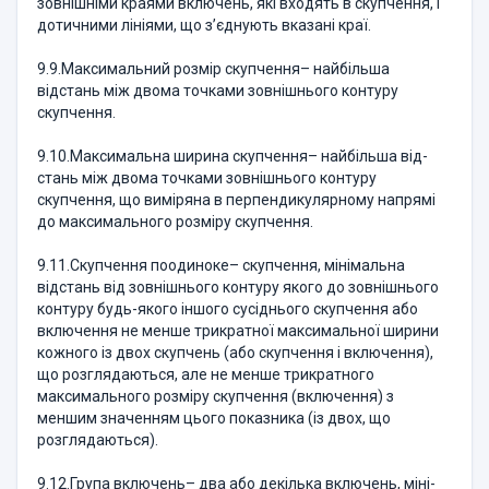
зовнішніми краями включень, які входять в скупчення, і
дотичними лініями, що з’єднують вказані краї.
9.9.Максимальний розмір скупчення– найбільша
відстань між двома точками зовнішнього контуру
скупчення.
9.10.Максимальна ширина скупчення– найбільша від­
стань між дво­ма точками зовнішнього контуру
скупчення, що ви­міряна в перпендику­лярному напрямі
до максимального розміру скупчення.
9.11.Скупчення поодиноке– скупчення, мінімальна
відстань від зовнішнього контуру якого до зовнішнього
контуру будь-якого іншого сусіднього скупчення або
включення не менше трикратної максимальної ширини
кожного із двох скупчень (або скупчення і включення),
що роз­глядаються, але не менше трикратного
максимального розміру скупчен­ня (включення) з
меншим значенням цього показника (із двох, що
розглядаються).
9.12.Група включень– два або декілька включень, міні­