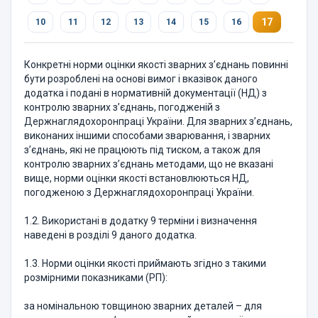
17
10
11
12
13
14
15
16
Конкретні норми оцінки якості зварних з’єднань повинні
бути розроб­лені на основі вимог і вказівок даного
додатка і подані в нормативній документації (НД) з
контролю зварних з’єднань, погодженій з
Держнаглядохоронпраці України. Для зварних з’єднань,
виконаних іншими спо­собами зварювання, і зварних
з’єднань, які не працюють під тиском, а також для
контролю зварних з’єднань методами, що не вказані
вище, норми оцінки якості встановлюються НД,
погодженою з Держ­наглядохоронпраці України.
1.2. Використані в додатку 9 терміни і визначення
наведені в розділі 9 даного додатка.
1.3. Норми оцінки якості приймають згідно з такими
розмірними показниками (РП):
за номінальною товщиною зварних деталей – для