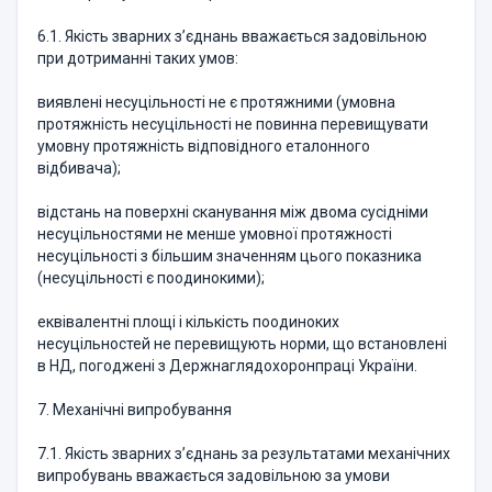
6.1. Якість зварних з’єднань вважається задовільною
при дотриманні таких умов:
виявлені несуцільності не є протяжними (умовна
протяжність не­суцільності не повинна перевищувати
умовну протяжність відповідного еталонного
відбивача);
відстань на поверхні сканування між двома сусідніми
несуцільностями не менше умовної протяжності
несуцільності з більшим значен­ням цього показника
(несуцільності є поодинокими);
еквівалентні площі і кількість поодиноких
несуцільностей не переви­щують норми, що встановлені
в НД, погоджені з Держнаглядохоронпраці України.
7. Механічні випробування
7.1. Якість зварних з’єднань за результатами механічних
випробу­вань вважається задовільною за умови