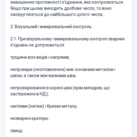
зменшенню протяжності з’єднання, яке контролюється.
Якщо при цьому виходить дробове число, то воно
заокруглюється до найбільшого цілого числа. .
2. Візуальний і вимірювальний контроль
2.1. При візуальному і вимірювальному контролі зварних
з’єднань не допускаються:
тріщини всіх видів і напрямів;
непровари (несплавлення) між основним металом і
швом, а також між валками шва;
непроварювання в корені шва (крім випадків, що
застережені в НД);
напливи (натіки) і бризки металу;
незварені кратери;
свищі;