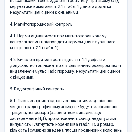
показниками після видалення реактиву. При цьому слід
керуватись вимогами п. 2.1 і табл. 1 даного додатка.
Результати цієї оцінки є кінцевими.
4. Магнітопорошковий контроль
4.1. Норми оцінки якості при магнітопорошковому
контролі повинні відповідати нормам для візуального
контролю (п. 2.1 і табл. 1).
4.2. Виявлені при контролі згідно з п. 4.1 дефекти
допускається оці­нювати за їх фактичним розміром після
видалення емульсії або порошку. Результати цієї оцінки
є кінцевими.
5. Радіографічний контроль
5.1. Якість зварних з’єднань вважається задовільною,
якщо на ра­діографічному знімку не будуть зафіксовані
тріщини, непровари (за ви­нятком випадків, що
застережені в НД), пропалювання, свищі, недопу­стимі
випуклість і увігнутість кореня шва (табл. 1), а розмір,
кількість і сумарно зведена площа поодиноких включень