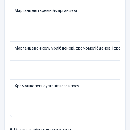
Марганцеві і кремніймарганцеві
Марганцевонікельмолібденові, хромомолібденові і хромомолі
Хромонікелеві аустенітного класу
8. Металографічні дослідження