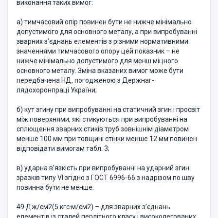
виконання таких вимог:
а) тимчасовий опір повинен бути не нижче мінімально
допустимого для основного металу, а при випробуванні
зварних з’єднань елементів з різними нормативними
значеннями тимчасового опору цей показник – не
нижче мінімально допустимого для менш міцного
основного металу. Змі­на вказаних вимог може бути
передбачена НД, погодженою з Держнаг­
лядохоронпраці України;
б) кут згину при випробуванні на статичний згин і просвіт
між повер­хнями, які стикуються при випробуванні на
сплю­щення зварних стиків труб зовнішнім діаметром
менше 100 мм при товщині стінки менше 12 мм повинен
відповідати вимогам табл. 3;
в) ударна в’язкість при випробуванні на ударний згин
зразків типу VI згідно з ГОСТ 6996-66 з надрізом по шву
повинна бути не менше:
49 Дж/см2(5 кгс·м/см2) – для зварних з’єднань
елементів із сталей перлітного класу і високолегованих