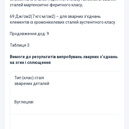
сталей мартенситно-феритного кла­су;
69 Дж/см2(7 кгс·м/см2) – для зварних з’єднань
елементів із хро­монікелевих сталей аустенітного класу.
Продовження дод. 9
Таблиця 3
Вимоги до результатів випробувань зварних з’єднань
на згин і сплющення
Тип (клас) сталі
зварених деталей
Вуглецеві