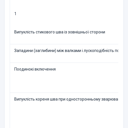
1
Випуклість сти­кового шва із зовнішньої сторони
Западини (загли­бини) між валка­ми і лускоподібність повер
Поодинокі вклю­чення
Випуклість коре­ня шва при односторонньому зва­рюванні тр