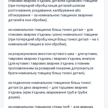
стикових зварних з’єднань деталей однакової товщини
(при попередній обробці кінців де­талей шляхом
розточування, роздавання, калібрування або
обтискуван­ня – за номінальною товщиною зварених
деталей в зоні обробки);
за номінальною товщиною більш тонкої деталі – для
стикових звар­них з’єднань і різної номінальної товщини
(при попередній обробці кінця більш тонкої деталі – на її
номінальній товщині в зоні обробки);
за розрахунковою висотою кутового шва – для кутових,
таврових зварних з’єднань і зварних з’єднань внапуск
(для кутових і таврових зварних з’єднань з повним
проплавленням за розмірний показник допу­скається
брати номінальну товщину більш тонкої деталі);
за подвоєною номінальною товщиною більш тонкої
деталі (із двох зварених) – для торцевих зварних
з’єднань (крім з’єднань зварювання труб в трубні
дошки);
за номінальною товщиною стінки труб – для зварних