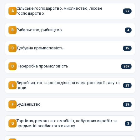
Сільське господарство, мисливство, лісове
A
27
господарство
Рибальство, рибництво
B
4
Добувна промисловість
C
15
Переробна промисловість
D
267
Виробництво та розподілення електроенергії, газу та
E
21
води
Будівництво
F
29
Торгівля; ремонт автомобілів, побутових виробів та
G
3
предметів особистого вжитку