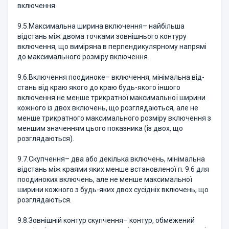
включення.
9.5.Максимальна ширина включення– найбільша
відстань між дво­ма точками зовнішнього контуру
включення, що виміряна в перпендику­лярному напрямі
до максимального розміру включення.
9.6.Включення поодиноке– включення, мінімальна від­
стань від краю якого до краю будь-якого іншого
включення не менше трикратної максимальної ширини
кожного із двох включень, що розглядаються, але не
менше трикратного максимального розміру включення з
меншим зна­ченням цього показника (із двох, що
розглядаються).
9.7.Скупчення– два або декілька включень, мінімальна
відстань між краями яких менше встановленої п. 9.6 для
поодиноких включень, але не менше максимальної
ширини кожного з будь-яких двох сусідніх включень, що
розглядаються.
9.8.Зовнішній контур скупчення– контур, обмежений