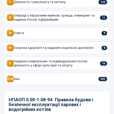
Діяльність транспорту та зв'язку
I
124
Операції з нерухомим майном, оренда, інжиніринг та
K
11
надання послуг підприємцям
Освіта
M
9
Охорона здоров'я та надання соціальної допомоги
N
8
Надання комунальних та індивідуальних послуг;
O
16
діяльність у сфері культури та спорту
Інші
0.00
923
НПАОП 0.00-1.08-94
Правила будови і
безпечної експлуатації парових і
водогрійних котлів