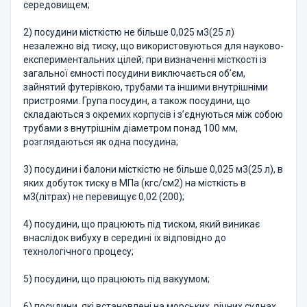
середовищем;
2) посудини місткістю не більше 0,025 м3(25 л)
незалежно від тиску, що використовуються для науково-
експериментальних цілей; при визначенні місткості із
загальної ємності посудини виключається об’єм,
зайнятий футерівкою, трубами та іншими внутрішніми
пристроями. Група посудин, а також посудини, що
складаються з окремих корпусів і з’єднуються між собою
трубами з внут­рішнім діаметром понад 100 мм,
розглядаються як одна посудина;
3) посудини і балони місткістю не більше 0,025 м3(25 л), в
яких добуток тиску в МПа (кгс/см2) на місткість в
м3(літрах) не перевищує 0,02 (200);
4) посудини, що працюють під тиском, який виникає
внаслідок вибуху в середині їх відповідно до
технологічного процесу;
5) посудини, що працюють під вакуумом;
6) посудини, які встановлені на морських, річних суднах