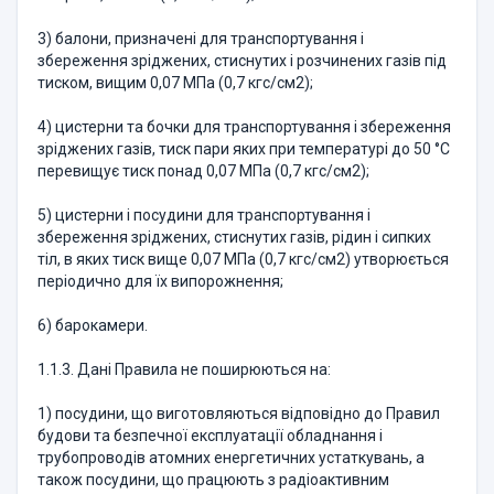
3) балони, призначені для транспортування і
збереження зріджених, стиснутих і розчинених газів під
тиском, вищим 0,07 МПа (0,7 кгс/см2);
4) цистерни та бочки для транспортування і збереження
зріджених газів, тиск пари яких при температурі до 50 °С
перевищує тиск понад 0,07 МПа (0,7 кгс/см2);
5) цистерни і посудини для транспортування і
збереження зріджених, стиснутих газів, рідин і сипких
тіл, в яких тиск вище 0,07 МПа (0,7 кгс/см2) утворюється
періодично для їх випорожнення;
6) барокамери.
1.1.3. Дані Правила не поширюються на:
1) посудини, що виготовляються відповідно до Правил
будови та безпечної експлуатації обладнання і
трубопроводів атомних енергетичних устаткувань, а
також посудини, що працюють з радіоактивним