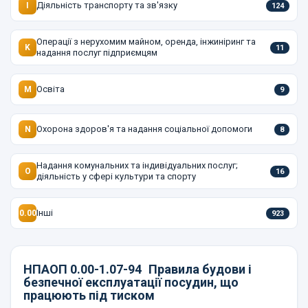
Діяльність транспорту та зв'язку
I
124
Операції з нерухомим майном, оренда, інжиніринг та
K
11
надання послуг підприємцям
Освіта
M
9
Охорона здоров'я та надання соціальної допомоги
N
8
Надання комунальних та індивідуальних послуг;
O
16
діяльність у сфері культури та спорту
Інші
0.00
923
НПАОП 0.00-1.07-94
Правила будови і
безпечної експлуатації посудин, що
працюють під тиском