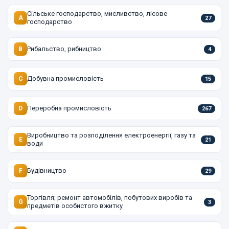
Сільське господарство, мисливство, лісове
A
27
господарство
Рибальство, рибництво
B
4
Добувна промисловість
C
15
Переробна промисловість
D
267
Виробництво та розподілення електроенергії, газу та
E
21
води
Будівництво
F
29
Торгівля; ремонт автомобілів, побутових виробів та
G
3
предметів особистого вжитку