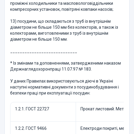
проміжні холодильники та масловологовіддільники
компресорних установок, повітряні ковпаки насосів;
13) посудини, що складаються з труб із внутрішнім
діаметром не більше 150 мм без колекторів, а також із
колекторами, виготовленими з труб із внутрішнім
діаметром не більше 150 мм.
____________________________
* Із змінами та доповненнями, затвердженими наказом
Держнаглядохоронпраці 11.07.97 № 183.
У даних Правилах використовуються діючі в Україні
наступні нормативні документи з посудинобудування і
безпеки праці при експлуатації посудин:
1.2.1. ГОСТ 22727
Прокат листовий. Методи 
1.2.2. ГОСТ 9466
Електроди покриті, металев