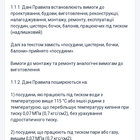
1.1.1. Дані Правила встановлюють вимоги до
проектування, будови, виготовлення, реконструкції,
налагоджування, монтажу, ремонту, експлуатації
посудин, цистерн, бочок, балонів, працюючих під тиском
(надлишковий).
Далі за текстом замість «посудини, цистерни, бочки,
балони» прийнято «посудини».
Вимоги до монтажу та ремонту аналогічні вимогам до
виготовлення.
1.1.2. Дані Правила поширюються на:
1) посудини, які працюють під тиском води з
температурою вище 115 °С або іншої рідини з
температурою, що перебільшує температуру кипіння при
тиску 0,07 МПа (0,7 кгс/см2), без урахування
гідростатичного тиску;
2) посудини, що працюють під тиском пари або газу,
вищим 0,07 МПа (0,7 кгс/см2);