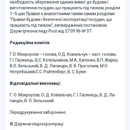
необхідність збереження єдиних вимог до будови і
виготовлення посудин, що працюють під тиском, розділи
1–5 цих Правил є аналогічними таким самим розділам
“Правил будови і безпечної експлуатації посудин, що
працюють під тиском”, затверджених постановою
Держгіртехнагляду Росії від 27.09.96 № 37.
Редакційна комісія:
Г.О. Мокроусов – голова, О.Д. Ковальчук – заст. голови,
Г.І. Гасянець, В.С. Котельников, М.А. Хапонен, В.П. Жарко,
В.О. Зельський, В. Д. Лапандін, В. В. Проголаєв, М.О.
Нетребський,С.С. Ройтенберг, В. С. Букін
Відповідальні виконавці:
Г. О. Мокроусов, О. Д. Ковальчук, Г. І. Гасянець, В. Д. Ла­
пандін, В. О. Зельський
Передрукування заборонено
© Держнаглядохоронпраці