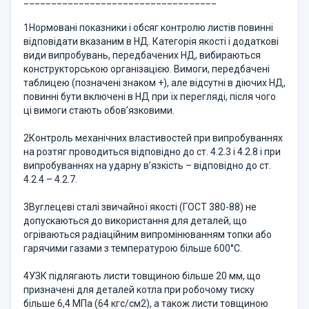
___________________________________
1Нормовані показники і обсяг контролю листів повинні
відповідати вказаним в НД. Категорія якості і додаткові
види випробувань, передбачених НД, вибираються
конструкторською організацією. Вимоги, передбачені
таблицею (позначені знаком +), але відсутні в діючих НД,
повинні бути включені в НД при їх перегляді, після чого
ці вимоги стають обов’язковими.
2Контроль механічних властивостей при випробуваннях
на розтяг проводиться відповідно до ст. 4.2.3 і 4.2.8 і при
випробуваннях на ударну в’язкість – відповідно до ст.
4.2.4 – 4.2.7.
3Вуглецеві сталі звичайної якості (ГОСТ 380-88) не
допускаються до використання для деталей, що
огріваються радіаційним випромінюванням топки або
гарячими газами з температурою більше 600°С.
4УЗК підлягають листи товщиною більше 20 мм, що
призначені для деталей котла при робочому тиску
більше 6,4 МПа (64 кгс/см2), а також листи товщиною