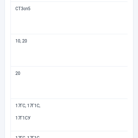
СТ3сп5
10, 20
20
17ГС, 17Г1С,
17Г1СУ