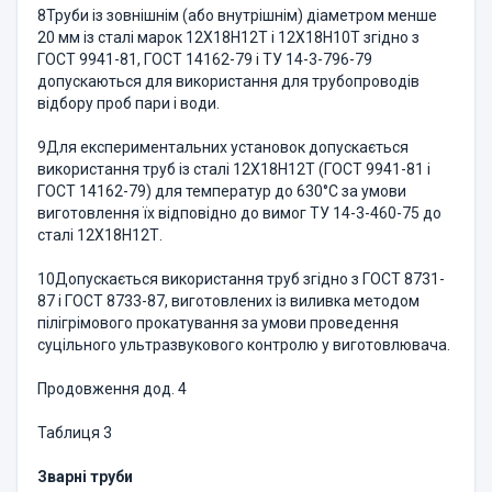
8Труби із зовнішнім (або внутрішнім) діаметром менше
20 мм із сталі марок 12Х18Н12Т і 12Х18Н10Т згідно з
ГОСТ 9941-81, ГОСТ 14162-79 і ТУ 14-3-796-79
допускаються для використання для трубопроводів
відбору проб пари і води.
9Для експериментальних установок допускається
використання труб із сталі 12Х18Н12Т (ГОСТ 9941-81 і
ГОСТ 14162-79) для температур до 630°С за умови
виготовлення їх відповідно до вимог ТУ 14-3-460-75 до
сталі 12Х18Н12Т.
10Допускається використання труб згідно з ГОСТ 8731-
87 і ГОСТ 8733-87, виготовлених із виливка методом
пілігрімового прокатування за умови проведення
суцільного ультразвукового контролю у виготовлювача.
Продовження дод. 4
Таблиця 3
Зварні труби