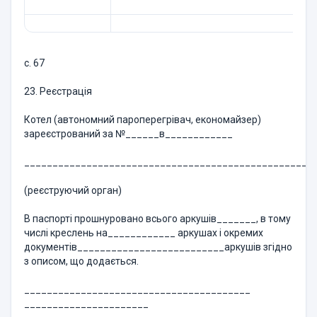
с. 67
23. Реєстрація
Котел (автономний пароперегрівач, економайзер)
зареєстрований за №______в____________
___________________________________________________
(реєструючий орган)
В паспорті прошнуровано всього аркушів_______, в тому
числі креслень на____________ аркушах і окремих
документів__________________________аркушів згідно
з описом, що додається.
________________________________________
______________________