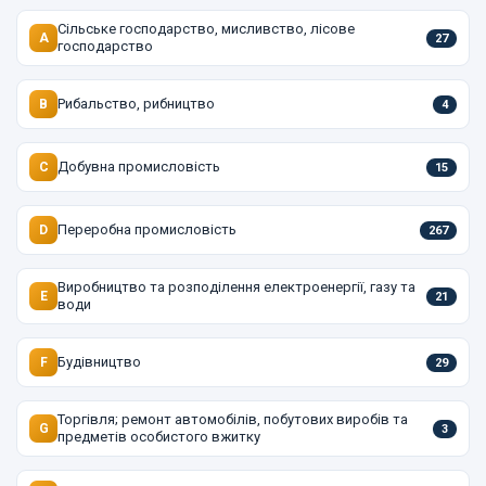
Сільське господарство, мисливство, лісове
A
27
господарство
Рибальство, рибництво
B
4
Добувна промисловість
C
15
Переробна промисловість
D
267
Виробництво та розподілення електроенергії, газу та
E
21
води
Будівництво
F
29
Торгівля; ремонт автомобілів, побутових виробів та
G
3
предметів особистого вжитку