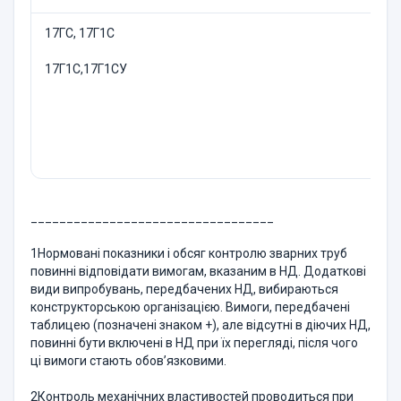
17ГС, 17Г1С
17Г1С,17Г1СУ
__________________________________
1Нормовані показники і обсяг контролю зварних труб
повинні відповідати вимогам, вказаним в НД. Додаткові
види випробувань, передбачених НД, вибираються
конструкторською організацією. Вимоги, передбачені
таблицею (позначені знаком +), але відсутні в діючих НД,
повинні бути включені в НД при їх перегляді, після чого
ці вимоги стають обов’язковими.
2Контроль механічних властивостей проводиться при