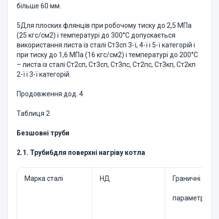
більше 60 мм.
5Для плоских флянців при робочому тиску до 2,5 МПа
(25 кгс/см2) і температурі до 300°С допускається
використання листа із сталі Ст3сп 3-ї, 4-ї і 5-ї категорій і
при тиску до 1,6 МПа (16 кгс/см2) і температурі до 200°С
– листа із сталі Ст2сп, Ст3сп, Ст3пс, Ст2пс, Ст3кп, Ст2кп
2-ї і 3-ї категорій.
Продовження дод. 4
Таблиця 2
Безшовні труби
2.1. Труби
6
для поверхні нагріву котла
Марка сталі
НД
Граничні
параметри