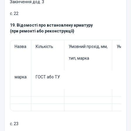
Закінчення дод. 3
с. 22
19. Відомості про встановлену арматуру
(при ремонті або реконструкції)
Назва
Кількість
Умовний прохід, мм,
Умовний
тип, марка
марка
ГОСТ або ТУ
с. 23