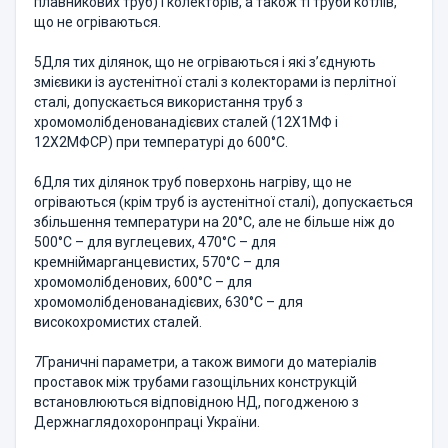
плавникових труб) і колекторів, а також ті труби котлів,
що не огріваються.
5Для тих ділянок, що не огріваються і які з’єднують
змієвики із аустенітної сталі з колекторами із перлітної
сталі, допускається використання труб з
хромомолібденованадієвих сталей (12Х1МФ і
12Х2МФСР) при температурі до 600°С.
6Для тих ділянок труб поверхонь нагріву, що не
огріваються (крім труб із аустенітної сталі), допускається
збільшення температури на 20°С, але не більше ніж до
500°С – для вуглецевих, 470°С – для
кремніймарганцевистих, 570°С – для
хромомолібденових, 600°С – для
хромомолібденованадієвих, 630°С – для
високохромистих сталей.
7Граничні параметри, а також вимоги до матеріалів
проставок між трубами газощільних конструкцій
встановлюються відповідною НД, погодженою з
Держнаглядохоронпраці України.