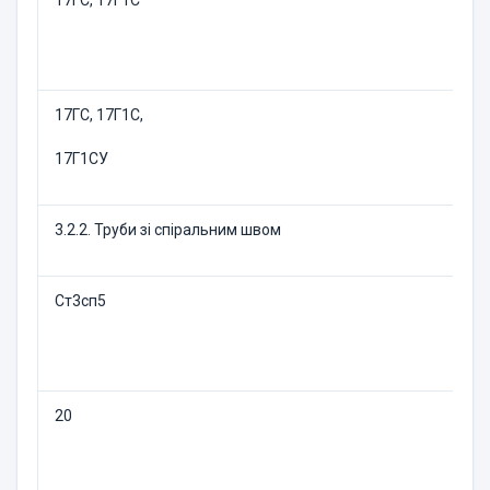
17ГС, 17Г1С
17ГС, 17Г1С,
17Г1СУ
3.2.2. Труби зі спіральним швом
Ст3сп5
20