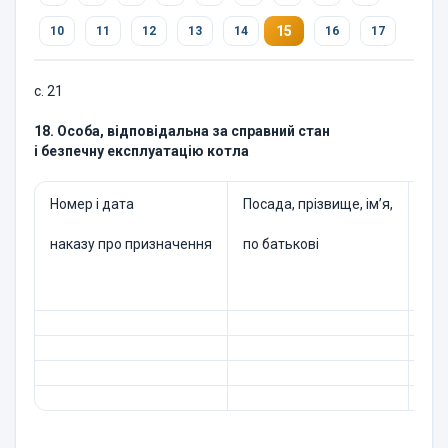
15
10
11
12
13
14
16
17
с. 21
18. Особа, відповідальна за справний стан
і безпечну експлуатацію котла
Номер і дата
Посада, прізвище, ім’я,
Дат
наказу про призначення
по батькові
цих