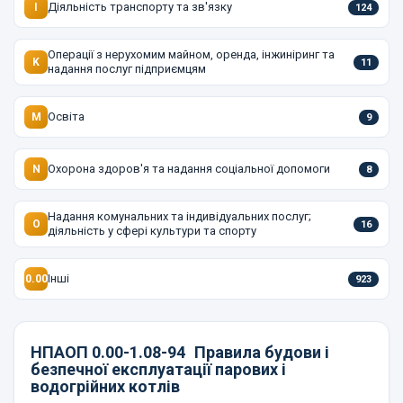
Діяльність транспорту та зв'язку
I
124
Операції з нерухомим майном, оренда, інжиніринг та
K
11
надання послуг підприємцям
Освіта
M
9
Охорона здоров'я та надання соціальної допомоги
N
8
Надання комунальних та індивідуальних послуг;
O
16
діяльність у сфері культури та спорту
Інші
0.00
923
НПАОП 0.00-1.08-94
Правила будови і
безпечної експлуатації парових і
водогрійних котлів