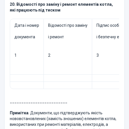
20. Відомості про заміну і ремонт елементів котла,
які працюють під тиском
Дата і номер
Відомості про заміну
Підпис особи, ві
документа
і ремонт
і безпечну експл
1
2
3
_________________________
Примітка
. Документи, що підтверджують якість
нововстановлених (замість зношених) елементів котла,
використаних при ремонті матеріалів, електродів, а