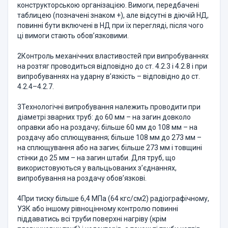
конструкторською організацією. Вимоги, передбачені
таблицею (позначені знаком +), але відсутні в діючій НД,
повинні бути включені в НД при їх перегляді, після чого
ці вимоги стають обов’язковими.
2Контроль механічних властивостей при випробуваннях
на розтяг проводиться відповідно до ст. 4.2.3 і 4.2.8 і при
випробуваннях на ударну в’язкість – відповідно до ст.
4.2.4–4.2.7.
3Технологічні випробування належить проводити при
діаметрі зварних труб: до 60 мм – на загин довколо
оправки або на роздачу; більше 60 мм до 108 мм – на
роздачу або сплющування; більше 108 мм до 273 мм –
на сплющування або на загин; більше 273 мм і товщині
стінки до 25 мм – на загин штаби. Для труб, що
використовуються у вальцьованих з’єднаннях,
випробування на роздачу обов’язкові.
4При тиску більше 6,4 МПа (64 кгс/см2) радіографічному,
УЗК або іншому рівноцінному контролю повинні
піддаватись всі труби поверхні нагріву (крім