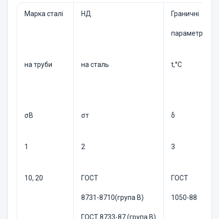
Марка сталі
НД
Граничні
параметри
на труби
на сталь
t,°C
σB
σт
δ
1
2
3
10, 20
ГОСТ
ГОСТ
8731-8710(група В)
1050-88
ГОСТ 8733-87 (група В)