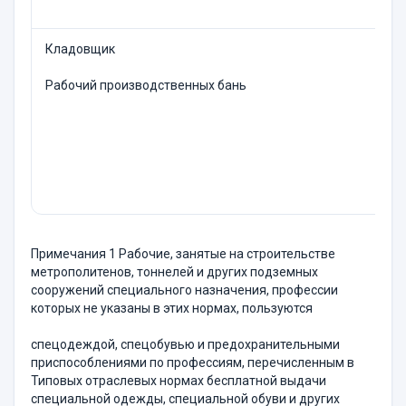
Кладовщик
К
Р
Рабочий производствен­ных бань
Х
Р
Примечания 1 Рабочие, занятые на строительстве
метропо­литенов, тоннелей и других подземных
сооружений специального на­значения, профессии
которых не указаны в этих нормах, пользуются
спецодеждой, спецобувью и предохранительными
приспособлениями по профессиям, перечисленным в
Типовых отраслевых нормах бесплатной выдачи
специальной одежды, специальной обуви и других