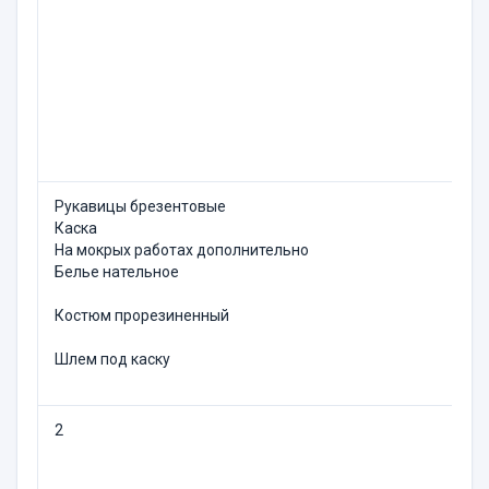
Рукавицы брезентовые
3
Каска
2
На мокрых работах допол­нительно
Белье нательное
6
Костюм прорезиненный
6
1
Шлем под каску
2
Б