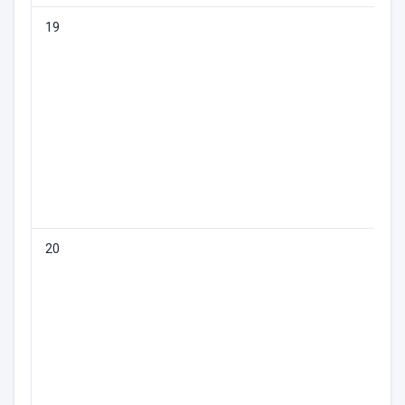
19
М
20
О