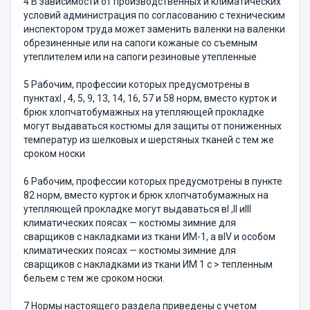
4 В зависимости от производственных и климатических
условий администрация по согласованию с техническим
инспектором труда мо­жет заменить валенки на валенки
обрезиненные или на сапоги кожа­ные со съемным
утеплителем или на сапоги резиновые утепленные
5 Рабочим, профессии которых предусмотрены в
пунктахI , 4, 5, 9, 13, 14, 16, 57 и 58 норм, вместо курток и
брюк хлопчатобумажных на утепляющей прокладке
могут выдаваться костюмы для защиты от пониженных
температур из шелковых и шерстяных тканей с тем же
сроком носки
6 Рабочим, профессии которых предусмотрены в пункте
82 норм, вместо курток и брюк хлопчатобумажных на
утепляющей прокладке могут выдаваться вI ,II иIII
климатических поясах — костюмы зимние для
сварщиков с накладками из ткани ИМ-1, а вIV и осо­бом
климатических поясах — костюмы зимние для
сварщиков с на­кладками из ткани ИМ 1 с > тепленным
бельем с тем же сроком носки.
7 Нормы настоящего раздела приведены с учетом