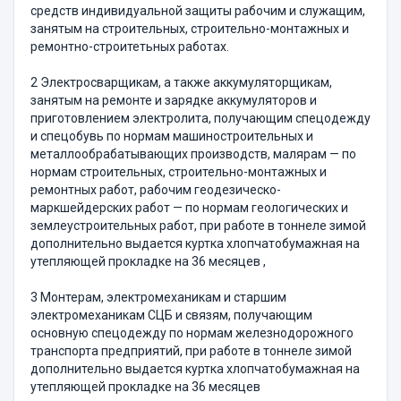
средств индивидуальной защиты рабочим и служащим,
занятым на строи­тельных, строительно-монтажных и
ремонтно-строитетьных работах.
2 Электросварщикам, а также аккумуляторщикам,
занятым на ре­монте и зарядке аккумуляторов и
приготовлением электролита, полу­чающим спецодежду
и спецобувь по нормам машиностроительных и
металлообрабатывающих производств, малярам — по
нормам строи­тельных, строительно-монтажных и
ремонтных работ, рабочим геодезическо-
маркшейдерских работ — по нормам геологических и
земле­устроительных работ, при работе в тоннеле зимой
дополнительно вы­дается куртка хлопчатобумажная на
утепляющей прокладке на 36 ме­сяцев ,
3 Монтерам, электромеханикам и старшим
электромеханикам СЦБ и связям, получающим
основную спецодежду по нормам железнодорожного
транспорта предприятий, при работе в тоннеле зимой
дополнительно выдается куртка хлопчатобумажная на
утепляющей прокладке на 36 месяцев