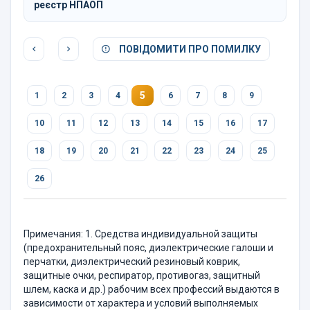
реєстр НПАОП
ПОВІДОМИТИ ПРО ПОМИЛКУ
5
1
2
3
4
6
7
8
9
10
11
12
13
14
15
16
17
18
19
20
21
22
23
24
25
26
Примечания: 1. Средства индивидуальной защиты
(предохра­нительный пояс, диэлектрические галоши и
перчатки, диэлектрический резиновый коврик,
защитные очки, респиратор, противогаз, защитный
шлем, каска и др.) рабочим всех профессий выдаются в
зависимости от характера и условий выполняемых