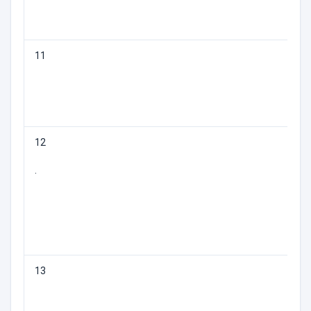
11
М
12
Н
.
13
О