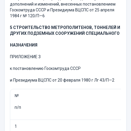
дополнений и изменений, внесенных постановлением
Госкомтруда СССР и Президиу­ма ВЦСПС от 25 апреля
1984 г № 120/П—6
5 СТРОИТЕЛЬСТВО МЕТРОПОЛИТЕНОВ, ТОННЕЛЕЙ И
ДРУГИХ ПОДЗЕМНЫХ СООРУЖЕНИЙ СПЕЦИАЛЬНОГО
НАЗНАЧЕНИЯ
ПРИЛОЖЕНИЕ 3
к постановлению Госкомтруда СССР
и Президиума ВЦСПС от 20 февраля 1980 г Лг 43/П—2
№
Н
п/п
1
А