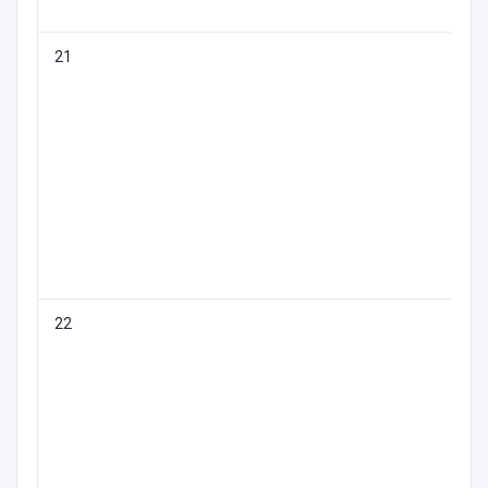
21
П
22
С