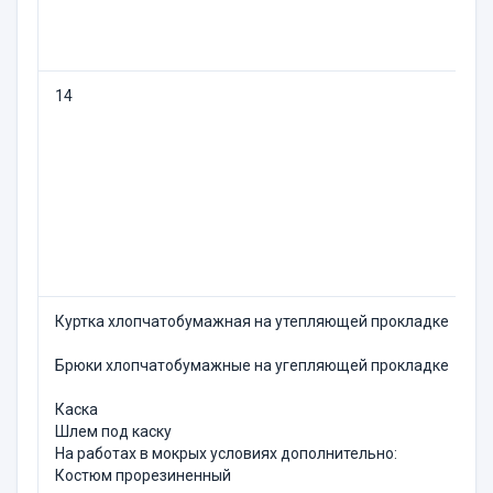
14
П
Куртка хлопчатобумажная на утепляющей прокладке
2
Брюки хлопчатобумажные на угепляющей прокладке
2
Каска
2
Шлем под каску
1
На работах в мокрых усло­виях дополнительно:
Костюм прорезиненный
6