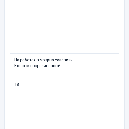
На работах в мокрых усло­виях
1
Костюм прорезиненный
18
Т
О