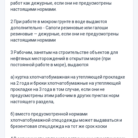
работ как дежурные, если они не предусмотрены
настоящими нормами.
2 При работе в мокром грунте в воде выдаются
дополнительно - Сапоги резиновые или галоши
резиновые — дежурные, если они не пре­дусмотрены
настоящими нормами
3 Рабочим, занятым на строительстве объектов для
нефтяных ме­сторождений в открытом море (при
постоянной работе в море), вы­даются
а) куртка хлопчатобумажная на утепляющей прокладке
на 2 года и брюки хлопчатобумажные на утепляющей
прокладке на 3 года в том случае, если они не
предусмотрены этим рабочим в других пунк­тах норм
настоящего раздела,
б) вместо предусмотренной нормами
хлопчатобумажной спецодеж­ды может выдаваться и
брезентовая спецодежда на тот же срок коски