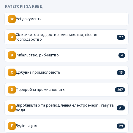
КАТЕГОРІЇ ЗА КВЕД
Усі документи
★
Сільське господарство, мисливство, лісове
A
27
господарство
Рибальство, рибництво
B
4
Добувна промисловість
C
15
Переробна промисловість
D
267
Виробництво та розподілення електроенергії, газу та
E
21
води
Будівництво
F
29