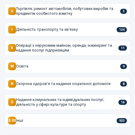
Торгівля; ремонт автомобілів, побутових виробів та
G
3
предметів особистого вжитку
Діяльність транспорту та зв'язку
I
124
Операції з нерухомим майном, оренда, інжиніринг та
K
11
надання послуг підприємцям
Освіта
M
9
Охорона здоров'я та надання соціальної допомоги
N
8
Надання комунальних та індивідуальних послуг;
O
16
діяльність у сфері культури та спорту
Інші
0.00
923