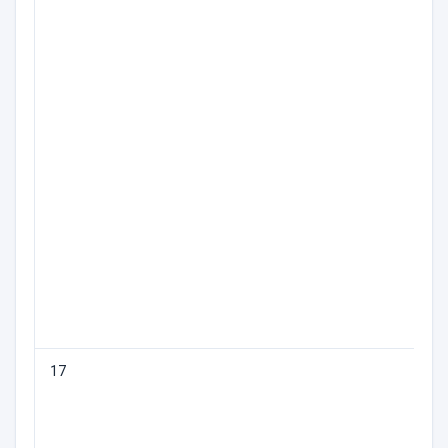
17
С
м