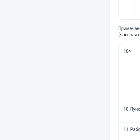
Примечани
(часовая 
104
10. Пун
11. Раб