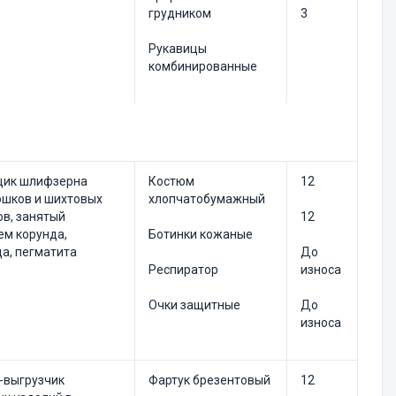
грудником
3
Рукавицы
комбинированные
ик шлифзерна
Костюм
12
шков и шихтовых
хлопчатобумажный
в, занятый
12
м корун­да,
Ботинки кожаные
а, пегматита
До
Респиратор
износа
Очки защитные
До
износа
-выгрузчик
Фартук брезентовый
12