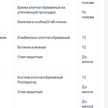
поясам
Брюки хлопчатобумажные на
утепляющей прокладке
По
поясам
Валенки в особом,IV иIII поясах
нием
Комбинезон хлопчатобумажный
12
Ботинки кожаные
12
Очки защитные
До
износа
Костюм хлопчатобумажный
12
Респиратор
До
Очки защитные
износа
До
износа