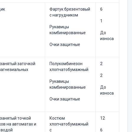
ик
Фартук брезентовый
6
с нагруд­ником
1
Рукавицы
комбинированные
До
износа
Очки защитные
 занятый за­точкой
Полукомбинезон
2
магне­зиальных
хлопчатобу­мажный
2
Рукавицы
комбинированные
До
износа
Очки защитные
 занятый точ­кой
Костюм
12
ов на ав­томатах и
хлопчатобумажный
 во­дой
с
6