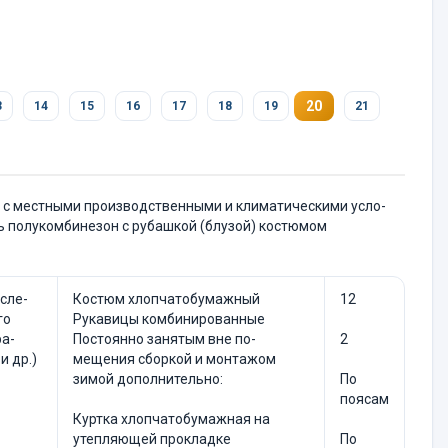
20
3
14
15
16
17
18
19
21
и с местными производственными и климатическими усло­
ь полукомбинезон с рубашкой (блузой) костюмом
сле­
Костюм хлопчатобумажный
12
го
Рукавицы комбинированные
ра­
Постоянно занятым вне по­
2
и др.)
мещения сборкой и монта­жом
зимой дополнительно:
По
поясам
Куртка хлопчатобумажная на
утепляющей прокладке
По