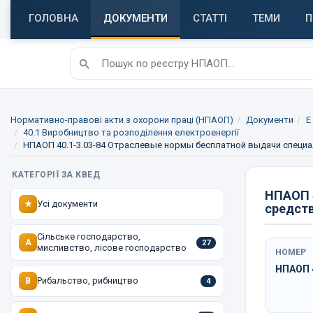
ГОЛОВНА
ДОКУМЕНТИ
СТАТТІ
ТЕМИ
П
Нормативно-правові акти з охорони праці (НПАОП)
Документи
E
40.1 Виробництво та розподілення електроенергії
НПАОП 40.1-3.03-84 Отраслевые нормы бесплатной выдачи специа
КАТЕГОРІЇ ЗА КВЕД
НПАОП 4
Усі документи
★
средст
Сільське господарство,
A
27
мисливство, лісове господарство
НОМЕР
НПАОП 4
Рибальство, рибництво
B
4