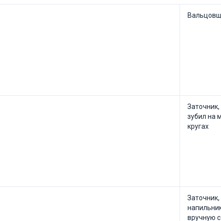
Вальцовщ
Заточник,
зубил на 
кругах
Заточник,
напильник
вручную с