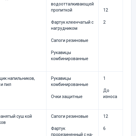
водоотталкивающей
пропиткой
12
Фартук клеенчатый с
2
нагруд­ником
Сапоги резиновые
Рукавицы
комбинированные
ик напильни­ков,
Рукавицы
1
и пил
комбинированные
До
Очки защитные
износа
занятый суш кой
Сапоги резиновые
12
ков
Фартук
6
прорезиненный с на­