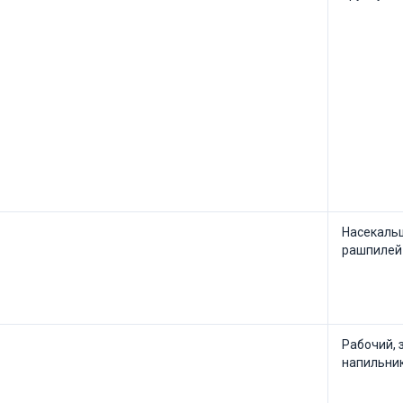
Насекальщ
рашпилей 
Рабочий, 
напильни