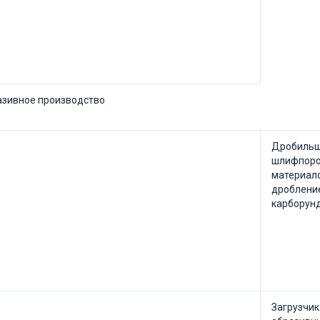
азивное производство
Дробильщ
шлифпоро
материало
дробление
карборунд
Загрузчик