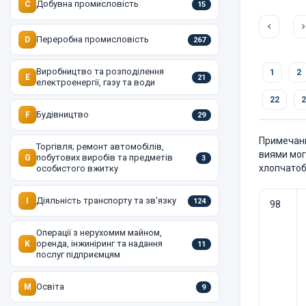
Добувна промисловість
C
15
Переробна промисловість
D
267
Виробництво та розподілення
1
2
E
21
електроенергії, газу та води
22
2
Будівництво
F
29
Примечани
Торгівля; ремонт автомобілів,
виями мог
побутових виробів та предметів
G
3
хлопчатоб
особистого вжитку
Діяльність транспорту та зв'язку
I
124
98
Операції з нерухомим майном,
оренда, інжиніринг та надання
K
11
послуг підприємцям
Освіта
M
9