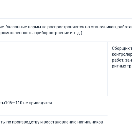
е. Указанные нормы не распространяются на ста­ночников, работ
промышленность, приборостроение и т. д.)
Сборщик т
контролер
работ, за
ритных тр
кты105—110 не приводятся
оты по производству и восстановлению напильников