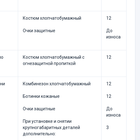
Костюм хлопчатобумажный
12
Очки защитные
До
износа
по
Костюм хлопчатобумажный с
12
огнезащитной пропиткой
ени
Комбинезон хлопчатобумажный
12
Ботинки кожаные
12
Очки защитные
До
износа
При установке и снятии
крупногабаритных деталей
3
дополнительно: