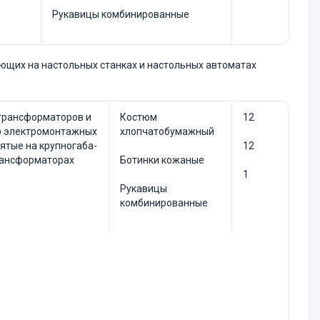
Рукавицы комбинированные
ающих на настольных станках и настольных автоматах
рансформато­ров и
Костюм
12
 элек­тромонтажных
хлопчатобумажный
нятые на крупногаба­
12
ансформато­рах
Ботинки кожаные
1
Рукавицы
комбинированные