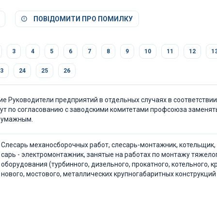
ПОВІДОМИТИ ПРО ПОМИЛКУ
3
4
5
6
7
8
9
10
11
12
1
3
24
25
26
е Руководители предприятий в отдельных случаях в соответстви
ут по согласованию с заводскими комитетами профсоюза за­менят
у­мажным.
Слесарь механосборочных работ, слесарь-мон­тажник, котельщик, 
сарь - электромонтажник, занятые на работах по монтажу тяжело
оборудования (турбинного, дизельного, про­катного, котельного, к
нового, мостового, металлических крупногабаритных конструкций 