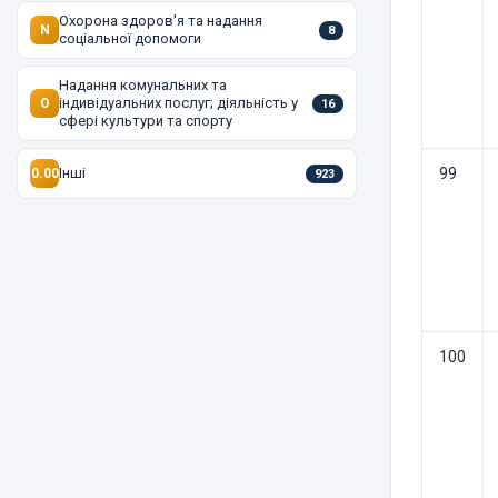
Охорона здоров'я та надання
N
8
соціальної допомоги
Надання комунальних та
індивідуальних послуг; діяльність у
O
16
сфері культури та спорту
Інші
99
0.00
923
100