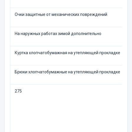
Очки защитные от механических повреждений
Д
На наружных работах зимой дополнительно
Куртка хлопчатобумажная на утепляющей прокладке
П
Брюки хлопчатобумажные на утепляющей прокладке
П
275
Р
р