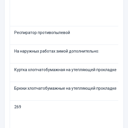
Респиратор противопылевой
Д
На наружных работах зимой дополнительно:
Куртка хлопчатобумажная на утепляющей прокладке
П
Брюки хлопчатобумажные на утепляющей прокладке
П
269
П