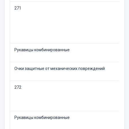
271
П
Рукавицы комбинированные
1
Очки защитные от механических повреждений
Д
272
П
Рукавицы комбинированные
1