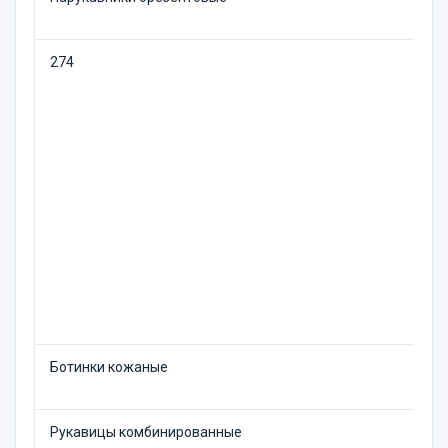
274
Р
Ботинки кожаные
1
Рукавицы комбинированные
1