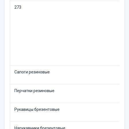
273
П
Сапоги резиновые
1
Перчатки резиновые
Д
Рукавицы брезентовые
2
Нарукавники брезентовые
6