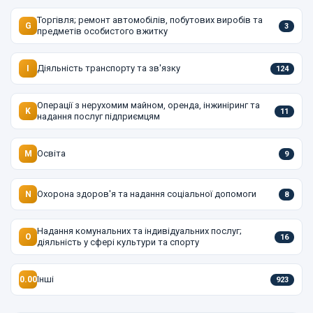
Торгівля; ремонт автомобілів, побутових виробів та
G
3
предметів особистого вжитку
Діяльність транспорту та зв'язку
I
124
Операції з нерухомим майном, оренда, інжиніринг та
K
11
надання послуг підприємцям
Освіта
M
9
Охорона здоров'я та надання соціальної допомоги
N
8
Надання комунальних та індивідуальних послуг;
O
16
діяльність у сфері культури та спорту
Інші
0.00
923