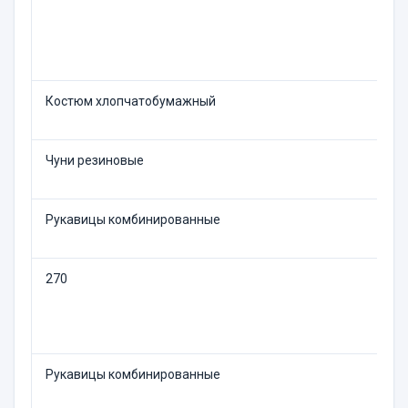
Костюм хлопчатобумажный
1
Чуни резиновые
1
Рукавицы комбинированные
1
270
П
Рукавицы комбинированные
2