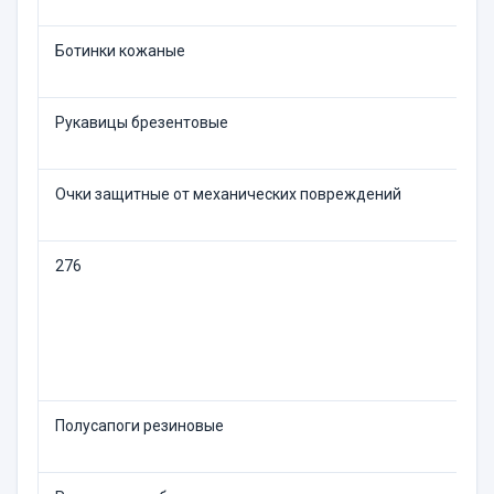
Ботинки кожаные
1
Рукавицы брезентовые
2
Очки защитные от механических повреждений
Д
276
Р
Полусапоги резиновые
1