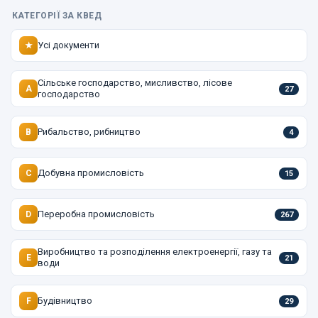
КАТЕГОРІЇ ЗА КВЕД
Усі документи
★
Сільське господарство, мисливство, лісове
A
27
господарство
Рибальство, рибництво
B
4
Добувна промисловість
C
15
Переробна промисловість
D
267
Виробництво та розподілення електроенергії, газу та
E
21
води
Будівництво
F
29