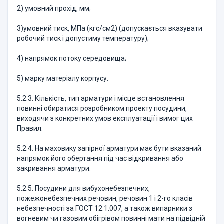
2) умовний прохід, мм;
3)умовний тиск, МПа (кгс/см2) (допускається вказувати
робочий тиск і допустиму температуру);
4) напрямок потоку середовища;
5) марку матеріалу корпусу.
5.2.3. Кількість, тип арматури і місце встановлення
повинні обиратися розробником проекту посудини,
виходячи з конкретних умов експлуатації і вимог цих
Правил.
5.2.4. На маховику запірної арматури має бути вказаний
напрямок його обертання під час відкривання або
закривання арматури.
5.2.5. Посудини для вибухонебезпечних,
пожежонебезпечних речовин, речовин 1 і 2-го класів
небезпечності за ГОСТ 12.1.007, а також випарники з
вогневим чи газовим обігрівом повинні мати на підвідній