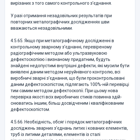
вирізаних з того самого контрольного з’єднання.
У разі отримання незадовільних результатів при
повторних металографічних дослідженнях шви
вважаються незадовільними.
4.5.65. Якщо при металографічному дослідженні в
контрольному зварному з’єднанні, перевіреному
радіографічним методом або ультразвуковою
дефектоскопією і визнаному придатним, будуть
знайдені недопустимі внутрішні дефекти, які мусили бути
виявлені даним методом неруйнівного контролю, всі
виробничі зварні з’єднання, що були проконтрольовані
даним дефектоскопістом, підлягають 100%-ній перевірці
тим самим методом дефектоскопії. При цьому нова
перевірка якості всіх виробничих стиків повинна здій­
сню­ватись іншим, більш досвідченим і кваліфікованим
дефекто­скопістом.
4.5.66. Необхідність, обсяг і порядок металографічних
досліджень зварних з’єднань литих і кованих елементів,
труб із литими деталями, елементів із сталі