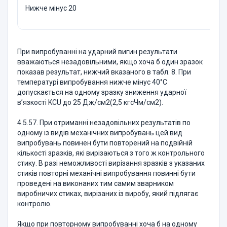
Нижче мінус 20
При випробуванні на ударний вигин результати
вважаються незадовільними, якщо хоча б один зразок
показав результат, нижчий вказаного в табл. 8. При
температурі випробування нижче мінус 40°С
допускається на одному зразку зниження ударної
в’язкості KCU до 25 Дж/см2(2,5 кгсЧм/см2).
4.5.57. При отриманні незадовільних результатів по
одному із видів механічних випробувань цей вид
випробувань повинен бути повторений на подвійній
кількості зразків, які вирізаються з того ж контрольного
стику. В разі неможливості вирізання зразків з указаних
стиків повторні механічні випробування повинні бути
проведені на виконаних тим самим зварником
виробничих стиках, вирізаних із виробу, який підлягає
контролю.
Якщо при повторному випробуванні хоча б на одному