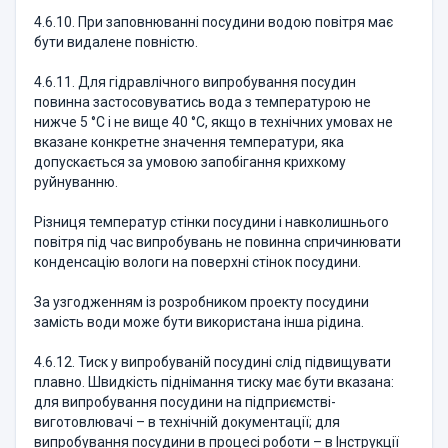
4.6.10. При заповнюванні посудини водою повітря має
бути видалене повністю.
4.6.11. Для гідравлічного випробування посудин
повинна застосовуватись вода з температурою не
нижче 5 °С і не вище 40 °С, якщо в технічних умовах не
вказане конкретне значення температури, яка
допускається за умовою запобігання крихкому
руйнуванню.
Різниця температур стінки посудини і навколишнього
повітря під час випробувань не повинна спричинювати
конденсацію вологи на поверхні стінок посудини.
За узгодженням із розробником проекту посудини
замість води може бути використана інша рідина.
4.6.12. Тиск у випробуваній посудині слід підвищувати
плавно. Швидкість піднімання тиску має бути вказана:
для випробування посудини на підприємстві-
виготовлювачі – в технічній документації; для
випробування посудини в процесі роботи – в Інструкції