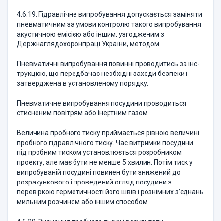
4.6.19. Гідравлічне випробування допускається заміняти
пневматичним за умови контролю такого випробування
акустичною емісією або іншим, узгодженим з
Держнагляд­охоронпраці України, методом.
Пневматичні випробування повинні проводитись за інс­
трукцією, що передбачає необхідні заходи безпеки і
затверджена в установленому порядку.
Пневматичне випробування посудини проводиться
стисненим повітрям або інертним газом.
Величина пробного тиску приймається рівною величині
пробного гідравлічного тиску. Час витримки посудини
під пробним тиском установлюється розробником
проекту, але має бути не менше 5 хвилин. Потім тиск у
випробуваній посудині повинен бути знижений до
розрахункового і проведений огляд посудини з
перевіркою герметичності його швів і рознімних з’єднань
мильним розчином або іншим способом.