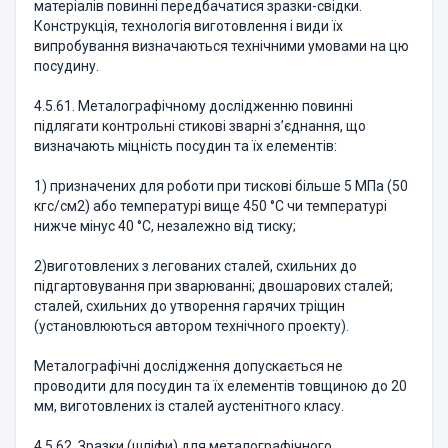
матеріалів повинні передбачатися зразки-свідки.
Конструкція, технологія виготовлення і види їх
випробування визначаються технічними умовами на цю
посудину.
4.5.61. Металографічному дослідженню повинні
підлягати контрольні стикові зварні з’єднання, що
визначають міцність посудин та їх елементів:
1) призначених для роботи при тискові більше 5 МПа (50
кгс/см2) або температурі вище 450 °С чи температурі
нижче мінус 40 °С, незалежно від тиску;
2)виготовлених з легованих сталей, схильних до
підгартовування при зварюванні; двошарових сталей;
сталей, схильних до утворення гарячих тріщин
(установлюються автором технічного проекту).
Металографічні дослідження допускається не
проводити для посудин та їх елементів товщиною до 20
мм, виготовлених із сталей аустенітного класу.
4.5.62. Зразки (шліфи) для металографічного