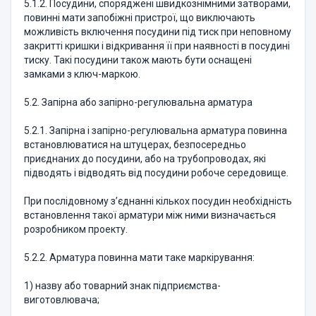
5.1.2. Посудини, споряджені швидкознімними затворами,
повинні мати запобіжні пристрої, що виключають
можливість включення посудини під тиск при неповному
закритті кришки і відкривання її при наявності в посудині
тиску. Такі посудини також мають бути оснащені
замками з ключ-маркою.
5.2. Запірна або запірно-регулювальна арматура
5.2.1. Запірна і запірно-регулювальна арматура повинна
встановлюватися на штуцерах, безпосередньо
приєднаних до посудини, або на трубопроводах, які
підводять і відводять від посудини робоче середовище.
При послідовному з’єднанні кількох посудин необхідність
встановлення такої арматури між ними визначається
розробником проекту.
5.2.2. Арматура повинна мати таке маркірування:
1) назву або товарний знак підприємства-
виготовлювача;