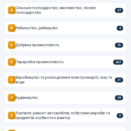
Сільське господарство, мисливство, лісове
A
27
господарство
Рибальство, рибництво
B
4
Добувна промисловість
C
15
Переробна промисловість
D
267
Виробництво та розподілення електроенергії, газу та
E
21
води
Будівництво
F
29
Торгівля; ремонт автомобілів, побутових виробів та
G
3
предметів особистого вжитку