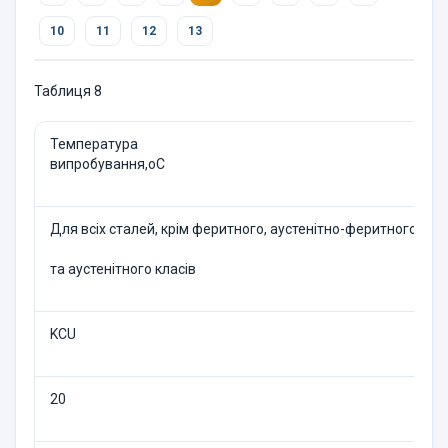
10
11
12
13
Таблиця 8
Температура
випробування,оС
Для всіх сталей, крім феритного, аустенітно-феритного
та аустенітного класів
KCU
20