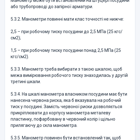
Манометр може бути встановлений на штуцері посудини
або трубопроводі до запірної арматури.
5.3.2. Манометри повинні мати клас точності не нижче:
2,5 – при робочому тиску посудини до 2,5 МПа (25 кгс/
см2);
1,5 – при робочому тиску посудини понад 2,5 МПа (25
кгс/см2).
5.3.3. Манометр треба вибирати з такою шкалою, щоб
межа вимірювання робочого тиску знаходилась у другій
третині шкали.
5.3.4. На шкалі манометра власником посудини має бути
нанесена червона риска, яка б вказувала на робочий
тиск у посудині. Замість червоної риски дозволяється
прикріплювати до корпусу манометра металеву
пластинку, пофарбовану в червоний колір і щільно
прилягаючу до скла манометра.
5.3.5. Манометр повинен бути встановлений так, щоб