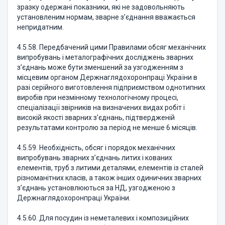
зразку одержані показники, які не задовольняють
установленим нормам, зварне з’єднання вважається
непридатним.
4.5.58. Передбачений цими Правилами обсяг механічних
випробувань і металографічних досліджень зварних
з’єднань може бути зменшений за узгодженням з
місцевим органом Держнаглядохоронпраці України в
разі серійного виготовлення підприємством однотипних
виробів при незмінному технологічному процесі,
спеціалізації звірників на визначених видах робіт і
високій якості зварних з’єднань, підтвердженій
результатами контролю за період не менше 6 місяців.
4.5.59. Необхідність, обсяг і порядок механічних
випробувань зварних з’єднань литих і кованих
елементів, труб з литими деталями, елементів із сталей
різноманітних класів, а також інших одиничних зварних
з’єднань установлюються за НД, узгодженою з
Держнаглядохоронпраці України.
4.5.60. Для посудин із неметалевих і композиційних