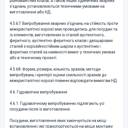
різноманітних класів, а також інших одиничних зварних
з’єднань установлюються технічними умовами на
виготовлення або НД.
4.5.67. Випробування зварних з’єднань на стійкість проти
міжкристалітної корозії має проводитись для посудин та
їх елементів, виготовлених із сталей аустенітного,
феритного, аустенітно-феритного класів і двошарових
сталей з корозійностійким шаром з аустенітних і
феритних сталей за наявності вимог у технічних умовах
або в технічному проекті.
4.5.68. Форма, розміри, кількість зразків, методи
випробувань і критерії оцінки схильності зразків до
міжкристалітної корозії повинні відповідати вимогам НД.
4.6. Гідравлічне випробування
4.6.1. Гідравлічному випробуванню підлягають усі
посудини після їх виготовлення.
Посудини, виготовлення яких закінчується на місці
встановлення і які транспортуються на місце монтажу