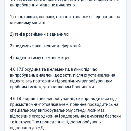
випробування, якщо не виявлено:
1) течі, тріщин, сльозок, потіння в зварних з’єднаннях і на
основному металі;
2) течі в рознімних з’єднаннях;
3) видимих залишкових деформацій;
4) падіння тиску по манометру.
4.6.17.Посудина та її елементи, в яких під час
випробувань виявлені дефекти, після їх установлення
підлягають повторним гідравлічним випробуванням
пробним тиском, установленим Правилами.
4.6.18. Гідравлічне випробування, яке проводиться під­
приємством-виготовлювачем, повинне проводитись на
спеціальному випробувальному стенді, який має
відповідне огородження і задовольняє вимогам безпеки
та інструкції по проведенню гідровипробувань
відповідно до НД.