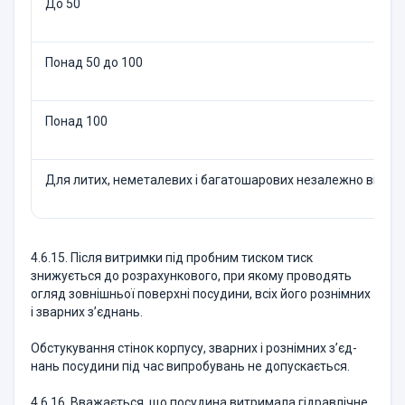
До 50
Понад 50 до 100
Понад 100
Для литих, неметалевих і багатошарових незалежно від то
4.6.15. Після витримки під пробним тиском тиск
знижується до розрахункового, при якому проводять
огляд зовнішньої поверхні посудини, всіх його рознімних
і зварних з’єднань.
Обстукування стінок корпусу, зварних і рознімних з’єд­
нань посудини під час випробувань не допускається.
4.6.16. Вважається, що посудина витримала гідравлічне