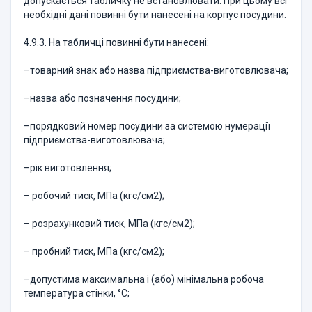
допускається табличку не встановлювати. При цьому всі
необхідні дані повинні бути нанесені на корпус посудини.
4.9.3. На табличці повинні бути нанесені:
–товарний знак або назва підприємства-виготовлювача;
–назва або позначення посудини;
–порядковий номер посудини за системою нумерації
підприємства-виготовлювача;
–рік виготовлення;
– робочий тиск, МПа (кгс/см2);
– розрахунковий тиск, МПа (кгс/см2);
– пробний тиск, МПа (кгс/см2);
–допустима максимальна і (або) мінімальна робоча
температура стінки, °С;