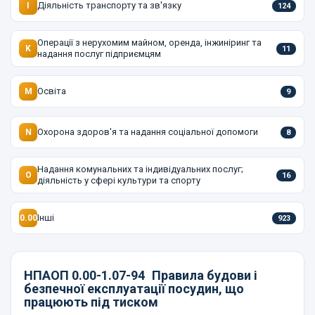
Діяльність транспорту та зв'язку
I
124
Операції з нерухомим майном, оренда, інжиніринг та
K
11
надання послуг підприємцям
Освіта
M
9
Охорона здоров'я та надання соціальної допомоги
N
8
Надання комунальних та індивідуальних послуг;
O
16
діяльність у сфері культури та спорту
Інші
0.00
923
НПАОП 0.00-1.07-94
Правила будови і
безпечної експлуатації посудин, що
працюють під тиском