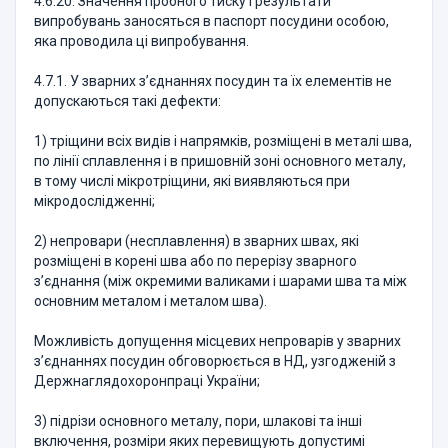
4.6.20. Значення пробного тиску і результати
випробувань заносяться в паспорт посудини особою,
яка проводила ці випробування.
4.7.1. У зварних з’єднаннях посудин та їх елементів не
допускаються такі дефекти:
1) тріщини всіх видів і напрямків, розміщені в металі шва,
по лінії сплавлення і в пришовній зоні основного металу,
в тому числі мікротріщини, які виявляються при
мікродослідженні;
2) непровари (несплавлення) в зварних швах, які
розміщені в корені шва або по перерізу зварного
з’єднання (між окремими валиками і шарами шва та між
основним металом і металом шва).
Можливість допущення місцевих непроварів у зварних
з’єднаннях посудин обговорюється в НД, узгодженій з
Держ­наглядохоронпраці України;
3) підрізи основного металу, пори, шлакові та інші
включення, розміри яких перевищують допустимі