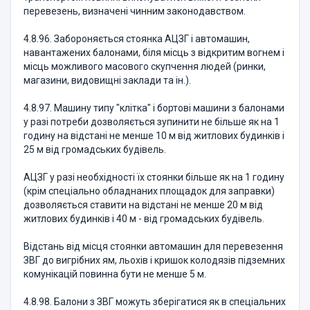
перевезень, визначені чинним законодавством.
4.8.96. Забороняється стоянка АЦЗГ і автомашин,
навантажених балонами, біля місць з відкритим вогнем і
місць можливого масового скупчення людей (ринки,
магазини, видовищні заклади та ін.).
4.8.97. Машину типу "клітка" і бортові машини з балонами
у разі потреби дозволяється зупинити не більше як на 1
годину на відстані не менше 10 м від житлових будинків і
25 м від громадських будівель.
АЦЗГ у разі необхідності їх стоянки більше як на 1 годину
(крім спеціально обладнаних площадок для заправки)
дозволяється ставити на відстані не менше 20 м від
житлових будинків і 40 м - від громадських будівель.
Відстань від місця стоянки автомашин для перевезення
ЗВГ до вигрібних ям, льохів і кришок колодязів підземних
комунікацій повинна бути не менше 5 м.
4.8.98. Балони з ЗВГ можуть зберігатися як в спеціальних