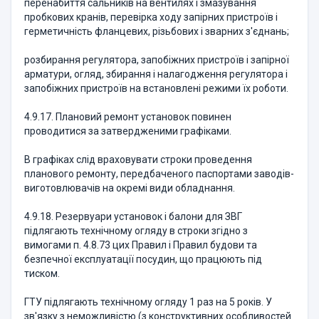
перенабиття сальників на вентилях і змазування
пробкових кранів, перевірка ходу запірних пристроїв і
герметичність фланцевих, різьбових і зварних з'єднань;
розбирання регулятора, запобіжних пристроїв і запірної
арматури, огляд, збирання і налагодження регулятора і
запобіжних пристроїв на встановлені режими їх роботи.
4.9.17. Плановий ремонт установок повинен
проводитися за затвердженими графіками.
В графіках слід враховувати строки проведення
планового ремонту, передбаченого паспортами заводів-
виготовлювачів на окремі види обладнання.
4.9.18. Резервуари установок і балони для ЗВГ
підлягають технічному огляду в строки згідно з
вимогами п. 4.8.73 цих Правил і Правил будови та
безпечної експлуатації посудин, що працюють під
тиском.
ГТУ підлягають технічному огляду 1 раз на 5 років. У
зв'язку з неможливістю (з конструктивних особливостей