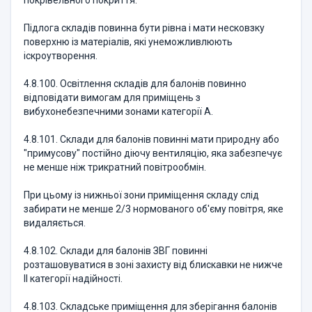
покрівельного покриття.
Підлога складів повинна бути рівна і мати несковзку
поверхню із матеріалів, які унеможливлюють
іскроутворення.
4.8.100. Освітлення складів для балонів повинно
відповідати вимогам для приміщень з
вибухонебезпечними зонами категорії А.
4.8.101. Склади для балонів повинні мати природну або
"примусову" постійно діючу вентиляцію, яка забезпечує
не менше ніж трикратний повітрообмін.
При цьому із нижньої зони приміщення складу слід
забирати не менше 2/3 нормованого об'єму повітря, яке
видаляється.
4.8.102. Склади для балонів ЗВГ повинні
розташовуватися в зоні захисту від блискавки не нижче
II категорії надійності.
4.8.103. Складське приміщення для зберігання балонів