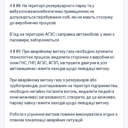
4.8.88. На території резервуарного парку та у
вибухопожежонебезпечних приміщеннях не
допускається перебування осіб, які не мають стосунку
до виробничих процесів.
В'їзд на територію АГЗС і заправка автомобілів, у яких є
пасажири, забороняється.
4.8.89. При аварійному витоку газу необхідно зупинити
технологічні процеси, видалити сторонніх з виробничої
зони ГНС, ГНП, АГЗС, АГЗП, заглушити двигуни в усіх
автомашинах і вжити заходів щодо ліквідації витоку.
При аварійному витоку газу з резервуарів або
трубопроводів, розташованих на території підприємства,
необхідно негайно погасити вогонь, видалити людей із
зони можливої загазованості, створити, де це можливо,
парову завісу і вжити заходів щодо ліквідації витоку.
Роботи з усунення витоків повинні виконуватися згідно з
планом локалізації аварійних ситуацій.