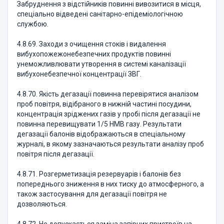
Забруднення з відстійників повинні вивозитися в місця,
спеціально відведені санітарно-епідеміологічною
службою.
4.8.69. Заходи з очищення стоків і видалення
вибухопожежонебезпечних продуктів повинні
унеможливлювати утворення в системі каналізації
вибухонебезпечної концентрації ЗВГ.
4.8.70. Якість дегазації повинна перевірятися аналізом
проб повітря, відібраного в нижній частині посудини,
концентрація зріджених газів у пробі після дегазації не
повинна перевищувати 1/5 НМВ газу. Результати
дегазації балонів відображаються в спеціальному
журналі, в якому зазначаються результати аналізу проб
повітря після дегазації.
4.8.71. Розгерметизація резервуарів і балонів без
попереднього зниження в них тиску до атмосферного, а
також застосування для дегазації повітря не
дозволяються.