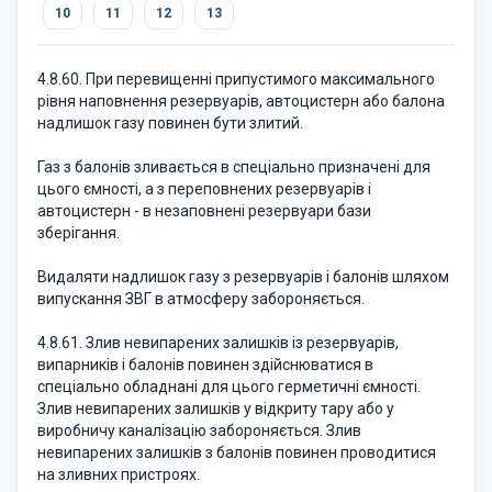
10
11
12
13
4.8.60. При перевищенні припустимого максимального
рівня наповнення резервуарів, автоцистерн або балона
надлишок газу повинен бути злитий.
Газ з балонів зливається в спеціально призначені для
цього ємності, а з переповнених резервуарів і
автоцистерн - в незаповнені резервуари бази
зберігання.
Видаляти надлишок газу з резервуарів і балонів шляхом
випускання ЗВГ в атмосферу забороняється.
4.8.61. Злив невипарених залишків із резервуарів,
випарників і балонів повинен здійснюватися в
спеціально обладнані для цього герметичні ємності.
Злив невипарених залишків у відкриту тару або у
виробничу каналізацію забороняється. Злив
невипарених залишків з балонів повинен проводитися
на зливних пристроях.