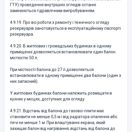
ГТУ) проведення внутрішніх оглядів останні
замінюються гідравлічним випробуванням.
4.9.19. Про всі роботи з ремонту і технічного огляду
резервуарів занотовується в експлуатаційному паспорті
резервуара.
4.9.20. В житлових і громадських будинках в одному
приміщенні дозволяється встановлювати один балон
місткістю 50 л.
При місткості балона до 27 л дозволяється
встановлювати в одному приміщенні два балони (один з
них запасний).
У житлових будинках балони належить розміщати в
кухнях у місцях, доступних для огляду.
4.9.21. Відстань від балона до газової плити має
становити не менше 0,5 м і від радіатора опалення або
печі не менше 1 м. При влаштуванні екрана, який
захищає балон від нагрівання, відстань від балона до