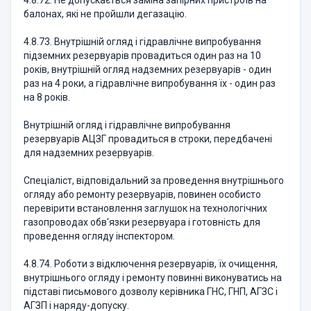
4.8.72. Не допускається заміна запірних пристроїв на
балонах, які не пройшли дегазацію.
4.8.73. Внутрішній огляд і гідравлічне випробування
підземних резервуарів провадиться один раз на 10
років, внутрішній огляд надземних резервуарів - один
раз на 4 роки, а гідравлічне випробування їх - один раз
на 8 років.
Внутрішній огляд і гідравлічне випробування
резервуарів АЦЗГ провадиться в строки, передбачені
для надземних резервуарів.
Спеціаліст, відповідальний за проведення внутрішнього
огляду або ремонту резервуарів, повинен особисто
перевірити встановлення заглушок на технологічних
газопроводах обв'язки резервуара і готовність для
проведення огляду інспектором.
4.8.74. Роботи з відключення резервуарів, їх очищення,
внутрішнього огляду і ремонту повинні виконуватись на
підставі письмового дозволу керівника ГНС, ГНП, АГЗС і
АГЗП і наряду-допуску.