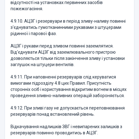
відсутності на установках первинних засобів
пожежогасіння.
4.9.10. АЦЗГ і резервуари в період зливу-наливу повинні
з'єднуватись гумотканинними рукавами з штуцерами
рідинної і парової фаз.
АЦЗГ і рукави перед зливом повинні заземлятися.
Від'єднувати АЦЗГ від заземлювального пристрою
дозволяється тільки після закінчення зливу і установки
заглушок на штуцери вентилів.
4.9.11. При наповненні резервуарів слід керуватися
вимогами підрозділу 4.8 цих Правил. Присутність
сторонніх осіб і користування відкритим вогнем в місцях
проведення зливно-наливних операцій забороняється.
4.9.12. При зливі газу не допускається переповнювання
резервуарів понад встановлений рівень.
Відкачування надлишків ЗВГ і невипарених залишків з
резервуарів повинно проводитись в АЦЗГ.