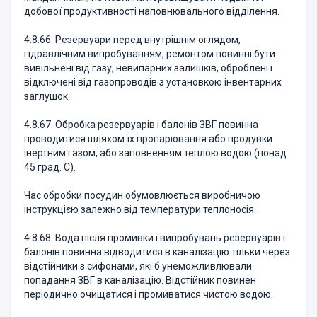
добової продуктивності наповнювального відділення.
4.8.66. Резервуари перед внутрішнім оглядом,
гідравлічним випробуванням, ремонтом повинні бути
вивільнені від газу, невипарних залишків, оброблені і
відключені від газопроводів з установкою інвентарних
заглушок.
4.8.67. Обробка резервуарів і балонів ЗВГ повинна
проводитися шляхом їх пропарювання або продувки
інертним газом, або заповненням теплою водою (понад
45 град. С).
Час обробки посудин обумовлюється виробничою
інструкцією залежно від температури теплоносія.
4.8.68. Вода після промивки і випробувань резервуарів і
балонів повинна відводитися в каналізацію тільки через
відстійники з сифонами, які б унеможливлювали
попадання ЗВГ в каналізацію. Відстійник повинен
періодично очищатися і промиватися чистою водою.