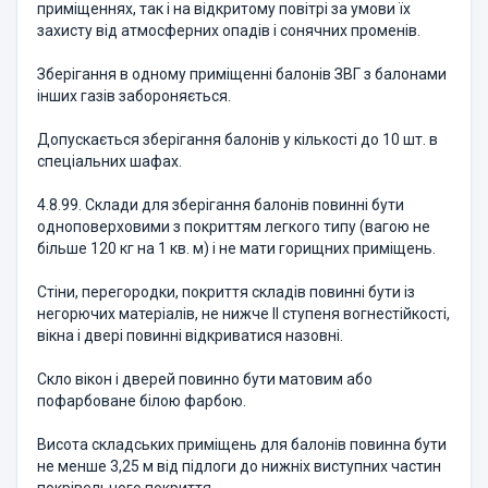
приміщеннях, так і на відкритому повітрі за умови їх
захисту від атмосферних опадів і сонячних променів.
Зберігання в одному приміщенні балонів ЗВГ з балонами
інших газів забороняється.
Допускається зберігання балонів у кількості до 10 шт. в
спеціальних шафах.
4.8.99. Склади для зберігання балонів повинні бути
одноповерховими з покриттям легкого типу (вагою не
більше 120 кг на 1 кв. м) і не мати горищних приміщень.
Стіни, перегородки, покриття складів повинні бути із
негорючих матеріалів, не нижче II ступеня вогнестійкості,
вікна і двері повинні відкриватися назовні.
Скло вікон і дверей повинно бути матовим або
пофарбоване білою фарбою.
Висота складських приміщень для балонів повинна бути
не менше 3,25 м від підлоги до нижніх виступних частин