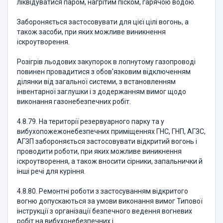
ліквідуватися паром, нагрітим піском, гарячою водою.
Забороняється застосовувати для цієї цілі вогонь, а
також засоби, при яких можливе виникнення
іскроутворення.
Розігрів льодових закупорок в лопнутому газопроводі
повинен провадитися з обов'язковим відключенням
ділянки від загальної системи, з встановленням
інвентарної заглушки і з додержанням вимог щодо
виконання газонебезпечних робіт.
4.8.79. На території резервуарного парку та у
вибухопожежонебезпечних приміщеннях ГНС, ГНП, АГЗС,
АГЗП забороняється застосовувати відкритий вогонь і
проводити роботи, при яких можливе виникнення
іскроутворення, а також вносити сірники, запальнички й
інші речі для куріння.
4.8.80. Ремонтні роботи з застосуванням відкритого
вогню допускаються за умови виконання вимог Типової
інструкції з організації безпечного ведення вогневих
робіт на вибухонебезпечних і