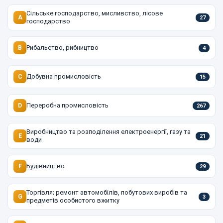
Сільське господарство, мисливство, лісове
A
27
господарство
Рибальство, рибництво
B
4
Добувна промисловість
C
15
Переробна промисловість
D
267
Виробництво та розподілення електроенергії, газу та
E
21
води
Будівництво
F
29
Торгівля; ремонт автомобілів, побутових виробів та
G
3
предметів особистого вжитку