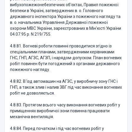
вибухопожежонебезпечних об'єктах, Правил пожежної
безпеки в Україні, затверджених в. о. Головного
державного інспектора України з пожежного нагляду та
в. о. начальника Управління Державної пожежної
охорони МВС України, зареєстрованих в Мін'юсті України
04.07.95 р. N 219/755.
4.8.81. Вогневі роботи повинні проводитися згідно із
спеціальними планами, затвердженими керівниками
ГНС, ГНП, АГЗС, АГЗП, і нарядом-допуском. План вогневих
робіт повинен бути погоджений з органами державного
пожежного нагляду.
4.8.82. В'їзд автомашин на АГЗС, у виробничу зону ГНС і
ГНП, а також злив і налив ЗВГ під час виконання вогневих
робіт не дозволяється.
4.8.83. Протягом всього часу виконання вогневих робіт у
приміщеннях виробничої зони повинна працювати
механічна вентиляція.
4.8.84. Перед початком і під час вогневих робіт у