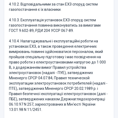
4.10.2. Відповідальними за стан ЕХЗ споруд систем
газопостачання є їх власники.
4.10.3. Експлуатація установок ЕХЗ споруд систем
газопостачання повинна виконуватись за вимогами
ГОСТ 9.602-89, РДИ 204 УССР 067-89.
4.10.4. Налагоджувальні і експлуатаційні роботи на
установках ЕХЗ, а також проведення електричних
вимірювань повинні здійснюватися персоналом, який
пройшов спеціальну підготовку і має посвідчення на
право роботи з електроустановками напругою до 1 000
В, з додержанням вимог Правил устройства
электроустановок (надалі - ПУЕ), затверджених
Міненерго СРСР 04.07.84; Правил технической
эксплуатации электроустановок потребителей (надалі -
ПТЕ), затверджених Міненерго СРСР 20.02.1989 р. і
Правил безпечної експлуатації електроустановок (далі -
ПБЕ), затверджених наказом Держнаглядохоронпраці
06.10.97 N 257, зареєстрованих в Мін'юсті України
13.01.98 N 11/2451.