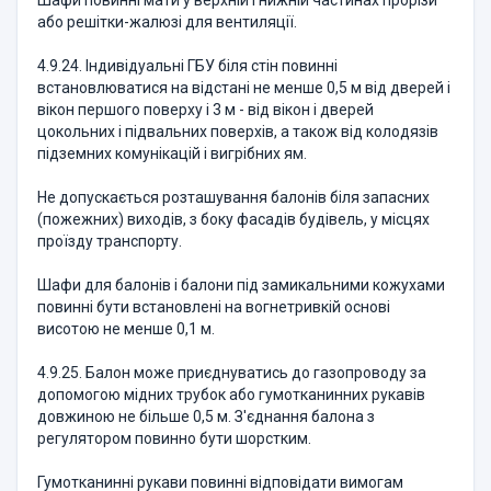
Шафи повинні мати у верхній і нижній частинах прорізи
або решітки-жалюзі для вентиляції.
4.9.24. Індивідуальні ГБУ біля стін повинні
встановлюватися на відстані не менше 0,5 м від дверей і
вікон першого поверху і 3 м - від вікон і дверей
цокольних і підвальних поверхів, а також від колодязів
підземних комунікацій і вигрібних ям.
Не допускається розташування балонів біля запасних
(пожежних) виходів, з боку фасадів будівель, у місцях
проїзду транспорту.
Шафи для балонів і балони під замикальними кожухами
повинні бути встановлені на вогнетривкій основі
висотою не менше 0,1 м.
4.9.25. Балон може приєднуватись до газопроводу за
допомогою мідних трубок або гумотканинних рукавів
довжиною не більше 0,5 м. З'єднання балона з
регулятором повинно бути шорстким.
Гумотканинні рукави повинні відповідати вимогам