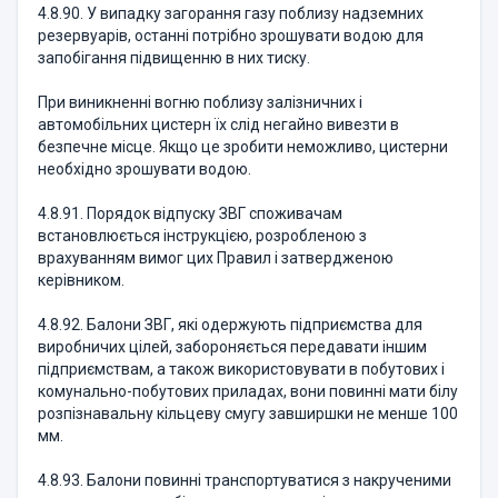
4.8.90. У випадку загорання газу поблизу надземних
резервуарів, останні потрібно зрошувати водою для
запобігання підвищенню в них тиску.
При виникненні вогню поблизу залізничних і
автомобільних цистерн їх слід негайно вивезти в
безпечне місце. Якщо це зробити неможливо, цистерни
необхідно зрошувати водою.
4.8.91. Порядок відпуску ЗВГ споживачам
встановлюється інструкцією, розробленою з
врахуванням вимог цих Правил і затвердженою
керівником.
4.8.92. Балони ЗВГ, які одержують підприємства для
виробничих цілей, забороняється передавати іншим
підприємствам, а також використовувати в побутових і
комунально-побутових приладах, вони повинні мати білу
розпізнавальну кільцеву смугу завширшки не менше 100
мм.
4.8.93. Балони повинні транспортуватися з накрученими