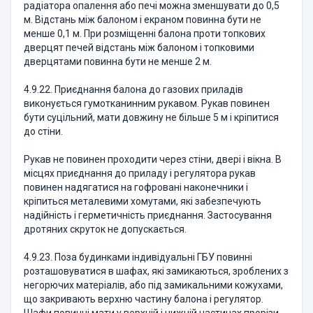
радіатора опалення або печі можна зменшувати до 0,5
м. Відстань між балоном і екраном повинна бути не
менше 0,1 м. При розміщенні балона проти топкових
дверцят печей відстань між балоном і топковими
дверцятами повинна бути не менше 2 м.
4.9.22. Приєднання балона до газових приладів
виконується гумотканинним рукавом. Рукав повинен
бути суцільний, мати довжину не більше 5 м і кріпитися
до стіни.
Рукав не повинен проходити через стіни, двері і вікна. В
місцях приєднання до приладу і регулятора рукав
повинен надягатися на гофровані наконечники і
кріпиться металевими хомутами, які забезпечують
надійність і герметичність приєднання. Застосування
дротяних скруток не допускається.
4.9.23. Поза будинками індивідуальні ГБУ повинні
розташовуватися в шафах, які замикаються, зроблених з
негорючих матеріалів, або під замикальними кожухами,
що закривають верхню частину балона і регулятор.