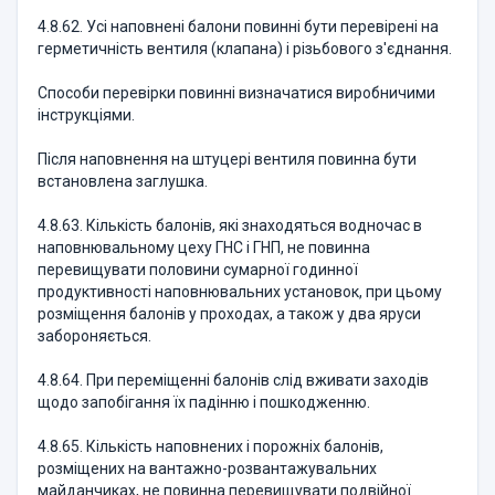
4.8.62. Усі наповнені балони повинні бути перевірені на
герметичність вентиля (клапана) і різьбового з'єднання.
Способи перевірки повинні визначатися виробничими
інструкціями.
Після наповнення на штуцері вентиля повинна бути
встановлена заглушка.
4.8.63. Кількість балонів, які знаходяться водночас в
наповнювальному цеху ГНС і ГНП, не повинна
перевищувати половини сумарної годинної
продуктивності наповнювальних установок, при цьому
розміщення балонів у проходах, а також у два яруси
забороняється.
4.8.64. При переміщенні балонів слід вживати заходів
щодо запобігання їх падінню і пошкодженню.
4.8.65. Кількість наповнених і порожніх балонів,
розміщених на вантажно-розвантажувальних
майданчиках, не повинна перевищувати подвійної