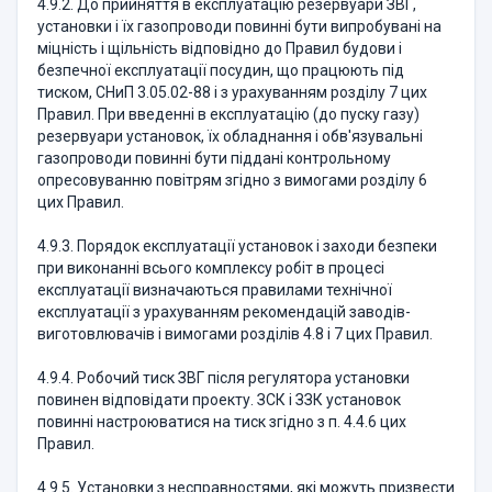
4.9.2. До прийняття в експлуатацію резервуари ЗВГ,
установки і їх газопроводи повинні бути випробувані на
міцність і щільність відповідно до Правил будови і
безпечної експлуатації посудин, що працюють під
тиском, СНиП 3.05.02-88 і з урахуванням розділу 7 цих
Правил. При введенні в експлуатацію (до пуску газу)
резервуари установок, їх обладнання і обв'язувальні
газопроводи повинні бути піддані контрольному
опресовуванню повітрям згідно з вимогами розділу 6
цих Правил.
4.9.3. Порядок експлуатації установок і заходи безпеки
при виконанні всього комплексу робіт в процесі
експлуатації визначаються правилами технічної
експлуатації з урахуванням рекомендацій заводів-
виготовлювачів і вимогами розділів 4.8 і 7 цих Правил.
4.9.4. Робочий тиск ЗВГ після регулятора установки
повинен відповідати проекту. ЗСК і ЗЗК установок
повинні настроюватися на тиск згідно з п. 4.4.6 цих
Правил.
4.9.5. Установки з несправностями, які можуть призвести