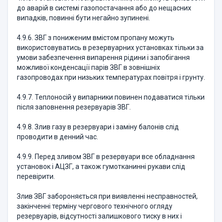
до аварій в системі газопостачання або до нещасних
випадків, повинні бути негайно зупинені.
4.9.6. ЗВГ з пониженим вмістом пропану можуть
використовуватись в резервуарних установках тільки за
умови забезпечення випарення рідини і запобігання
можливої конденсації парів ЗВГ в зовнішніх
газопроводах при низьких температурах повітря і грунту.
4.9.7. Теплоносій у випарники повинен подаватися тільки
після заповнення резервуарів ЗВГ.
4.9.8. Злив газу в резервуари і заміну балонів слід
проводити в денний час.
4.9.9. Перед зливом ЗВГ в резервуари все обладнання
установок і АЦЗГ, а також гумотканинні рукави слід
перевірити.
Злив ЗВГ забороняється при виявленні несправностей,
закінченні терміну чергового технічного огляду
резервуарів, відсутності залишкового тиску в них і