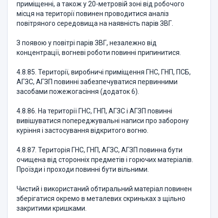
приміщенні, а також у 20-метровій зоні від робочого
місця на території повинен проводитися аналіз
повітряного середовища на наявність парів ЗВГ.
З появою у повітрі парів ЗВГ, незалежно від
концентрації, вогневі роботи повинні припинитися.
4.8.85. Території, виробничі приміщення ГНС, ГНП, ПСБ,
АГЗС, АГЗП повинні забезпечуватися первинними
засобами пожежогасіння (додаток 6).
4.8.86. На території ГНС, ГНП, АГЗС і АГЗП повинні
вивішуватися попереджувальні написи про заборону
куріння і застосування відкритого вогню.
4.8.87. Територія ГНС, ГНП, АГЗС, АГЗП повинна бути
очищена від сторонніх предметів і горючих матеріалів.
Проїзди і проходи повинні бути вільними.
Чистий і використаний обтиральний матеріал повинен
зберігатися окремо в металевих скриньках з щільно
закритими кришками.