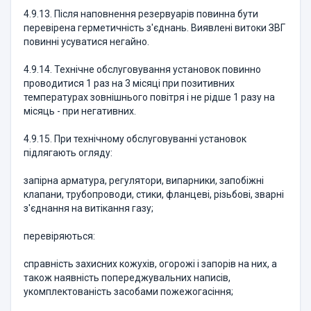
4.9.13. Після наповнення резервуарів повинна бути
перевірена герметичність з'єднань. Виявлені витоки ЗВГ
повинні усуватися негайно.
4.9.14. Технічне обслуговування установок повинно
проводитися 1 раз на 3 місяці при позитивних
температурах зовнішнього повітря і не рідше 1 разу на
місяць - при негативних.
4.9.15. При технічному обслуговуванні установок
підлягають огляду:
запірна арматура, регулятори, випарники, запобіжні
клапани, трубопроводи, стики, фланцеві, різьбові, зварні
з'єднання на витікання газу;
перевіряються:
справність захисних кожухів, огорожі і запорів на них, а
також наявність попереджувальних написів,
укомплектованість засобами пожежогасіння;