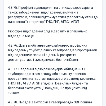
4.8.75. Пірофірні відкладення на стінках резервуарів, а
також забруднення і відкладення, вилучені з
резервуарів, повинні підтримуватися у вологому стані до
вивезення їх з території ГНС, ГНП, АГЗС і АГЗП.
Пірофірні відкладення слід відвозити в спеціально
відведене місце.
4.8.76. Для запобігання самозайманню пірофірних
відкладень у трубах ділянки газопроводів з пірофірними
відкладеннями повинні в день їх розкриття
демонтуватись і складатися в безпечній зоні.
4.8.77. Введення в дію резервуарів, обладнання і
трубопроводів після огляду або ремонту повинно
проводитися на підставі письмового дозволу керівника
ГНС, ГНП, АГЗС, АГЗП згідно з Правилами будови та
безпечної експлуатації посудин, що працюють під
тиском.
4.8.78. Льодові закупорки в газопроводах ЗВГ повинні