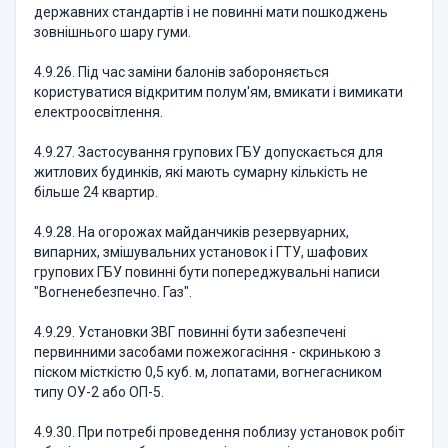
державних стандартів і не повинні мати пошкоджень
зовнішнього шару гуми.
4.9.26. Під час заміни балонів забороняється
користуватися відкритим полум'ям, вмикати і вимикати
електроосвітлення.
4.9.27. Застосування групових ГБУ допускається для
житлових будинків, які мають сумарну кількість не
більше 24 квартир.
4.9.28. На огорожах майданчиків резервуарних,
випарних, змішувальних установок і ГТУ, шафових
групових ГБУ повинні бути попереджувальні написи
"Вогненебезпечно. Газ".
4.9.29. Установки ЗВГ повинні бути забезпечені
первинними засобами пожежогасіння - скринькою з
піском місткістю 0,5 куб. м, лопатами, вогнегасником
типу ОУ-2 або ОП-5.
4.9.30. При потребі проведення поблизу установок робіт