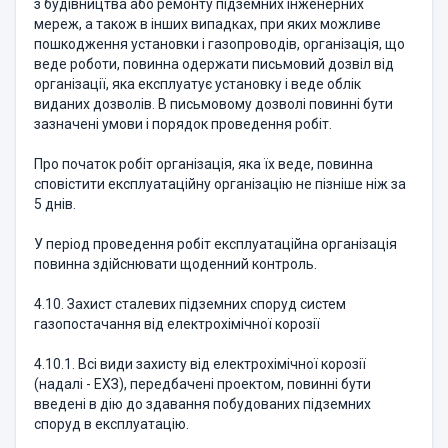
з будівництва або ремонту підземних інженерних
мереж, а також в інших випадках, при яких можливе
пошкодження установки і газопроводів, організація, що
веде роботи, повинна одержати письмовий дозвіл від
організації, яка експлуатує установку і веде облік
виданих дозволів. В письмовому дозволі повинні бути
зазначені умови і порядок проведення робіт.
Про початок робіт організація, яка їх веде, повинна
сповістити експлуатаційну організацію не пізніше ніж за
5 днів.
У період проведення робіт експлуатаційна організація
повинна здійснювати щоденний контроль.
4.10. Захист сталевих підземних споруд систем
газопостачання від електрохімічної корозії
4.10.1. Всі види захисту від електрохімічної корозії
(надалі - ЕХЗ), передбачені проектом, повинні бути
введені в дію до здавання побудованих підземних
споруд в експлуатацію.