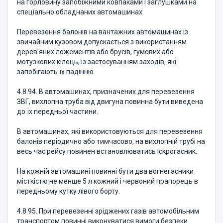
на горловину запобіжними ковпаками і заглушками на
спеціально обладнаних автомашинах.
Перевезення балонів на вантажних автомашинах із
звичайним кузовом допускається з використанням
дерев'яних ложементів або брусів, гумових або
мотузкових кілець, із застосуванням заходів, які
запобігають їх падінню.
4.8.94. В автомашинах, призначених для перевезення
ЗВГ, вихлопна труба від двигуна повинна бути виведена
до їх передньої частини.
В автомашинах, які використовуються для перевезення
балонів періодично або тимчасово, на вихлопній трубі на
весь час рейсу повинен встановлюватись іскрогасник.
На кожній автомашині повинні бути два вогнегасники
місткістю не менше 5 л кожний і червоний прапорець в
передньому кутку лівого борту.
4.8.95. При перевезенні зріджених газів автомобільним
транспортом повинні виконуватися вимоги безпеки