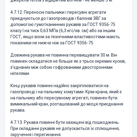
джерела тепла з відкритим вогнем - не менше 5 м.
4.7.12. Переносні пальники і пересувні агрегати
приєднуються до газопроводів і балонів ЗВГ за
допомогою гумотканинних рукавів за ГОСТ 9356-75
класу I на тиск 0,63 МПа (6,3 кгс/кв. см) або за іншим
ГОСТ, якщо вони за технічними властивостями мають
показники не нижче ніж за ГОСТ 9356-75.
Довжина рукава не повинна перевищувати 30 м. Він
повинен складатися не більше як з трьох окремих кусків,
з'єднаних між собою гофрованими двосторонніми
ніпелями.
Кінці рукавів повинні надійно закріплюватися на
газопроводі і на пальнику хомутами. Крім крана, який є
на пальнику або пересувному агрегаті, повинен бути
вимикальний кран, розташований до місця приєднання
рукава.
4.7.13. Рукава повинні бути захищені від пошкоджень.
При складанні рукавів не допускається їх сплющення,
скручення і перегинання.