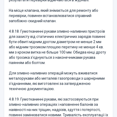
результати перевірки відмічаються в журналі.
На місце клапана, який знімається для ремонту або
перевірки, повинен встановлюватися справний
запобіжно-скидний клапан.
4.8.18. Гумотканинні рукави зливно-наливних пристроїв
для захисту від статичних електричних зарядів повинні
бути обвиті мідним дротом діаметром не менше 2 мм
або мідним тросиком площею перетину не менше 4 кв.
мм з кроком витка не більше 100 мм. Обидва кінці дроту
або тросика з'єднуються з наконечниками рукава
паянням або болтом.
Для зливно-наливних операцій можуть вживатися
металорукави або металеві газопроводи з шарнірними
з'єднаннями, які виготовлені за затвердженою
технічною документацією.
4.8.19. Гумотканинні рукави, які застосовуються при
зливно-наливних операціях і наповненні балонів за
наявності на них тріщин, надрізів, здуття і потертості,
повинні замінюватися новими. Тривалість експлуатації їх