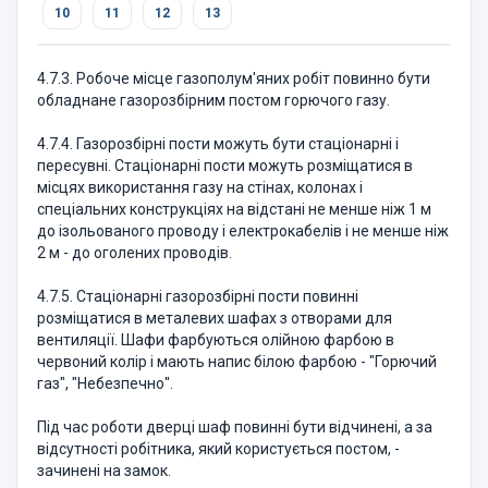
10
11
12
13
4.7.3. Робоче місце газополум'яних робіт повинно бути
обладнане газорозбірним постом горючого газу.
4.7.4. Газорозбірні пости можуть бути стаціонарні і
пересувні. Стаціонарні пости можуть розміщатися в
місцях використання газу на стінах, колонах і
спеціальних конструкціях на відстані не менше ніж 1 м
до ізольованого проводу і електрокабелів і не менше ніж
2 м - до оголених проводів.
4.7.5. Стаціонарні газорозбірні пости повинні
розміщатися в металевих шафах з отворами для
вентиляції. Шафи фарбуються олійною фарбою в
червоний колір і мають напис білою фарбою - "Горючий
газ", "Небезпечно".
Під час роботи дверці шаф повинні бути відчинені, а за
відсутності робітника, який користується постом, -
зачинені на замок.