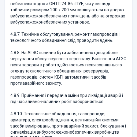
небезпеки згідно з ОНТП 24-86 і ПУЕ, які у вигляді
таблички розміром 200 х 200 мм вивішуються на дверях
вибухопожежонебезпечних приміщень або на огорожах
вибухопожежонебезпечних установок.
4.8.7. Технічне обслуговування, ремонт газопроводів і
технологічного обладнання слід проводити вдень.
4.8.8. На АГЗС повинно бути забезпечено цілодобове
чергування обслуговуючого персоналу. Включення АГЗС
після перерви в роботі здійснюється після зовнішнього
огляду технологічного обладнання, резервуарів,
газопроводів, систем КВП, автоматики і засобів
протиаварійного захисту.
4.8.9. Приймання і передача зміни при ліквідації аварій і
під час зливно-наливних робіт забороняється.
4.8.10. Технологічне обладнання, газопроводи,
арматура, електрообладнання, вентиляційні системи,
засоби вимірювань, протиаварійний захист, блокування і
сигналізація вибухопожежонебезпечних виробництв