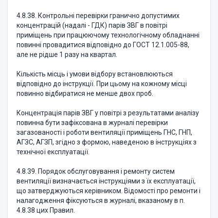
4.8.38. Контрольні перевірки гранично допустимих
концентрацій (надалі - ГДК) парів ЗВГ в повітрі
приміщень при працюючому технологічному обладнанні
повинні провадитися відповідно до ГОСТ 12.1.005-88,
але не рідше 1 разу на квартал.
Кількість місць і умови відбору встановлюються
відповідно до інструкції. При цьому на кожному місці
повинно відбиратися не менше двох проб.
Концентрація парів ЗВГ у повітрі з результатами аналізу
повинна бути зафіксована в журналі перевірки
загазованості і роботи вентиляції приміщень ГНС, ГНП,
АГЗС, АГЗП, згідно з формою, наведеною в інструкціях з
технічної експлуатації.
4.8.39. Порядок обслуговування і ремонту систем
вентиляції визначається інструкціями з їх експлуатації,
що затверджуються керівником. Відомості про ремонти і
налагодження фіксуються в журналі, вказаному в п.
4.8.38 цих Правил.