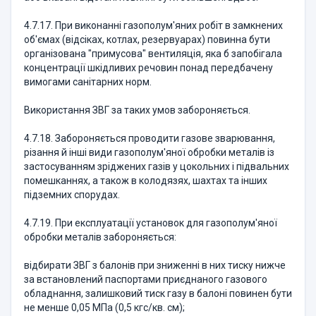
4.7.17. При виконанні газополум'яних робіт в замкнених
об'ємах (відсіках, котлах, резервуарах) повинна бути
організована "примусова" вентиляція, яка б запобігала
концентрації шкідливих речовин понад передбачену
вимогами санітарних норм.
Використання ЗВГ за таких умов забороняється.
4.7.18. Забороняється проводити газове зварювання,
різання й інші види газополум'яної обробки металів із
застосуванням зріджених газів у цокольних і підвальних
помешканнях, а також в колодязях, шахтах та інших
підземних спорудах.
4.7.19. При експлуатації установок для газополум'яної
обробки металів забороняється:
відбирати ЗВГ з балонів при зниженні в них тиску нижче
за встановлений паспортами приєднаного газового
обладнання, залишковий тиск газу в балоні повинен бути
не менше 0,05 МПа (0,5 кгс/кв. см);