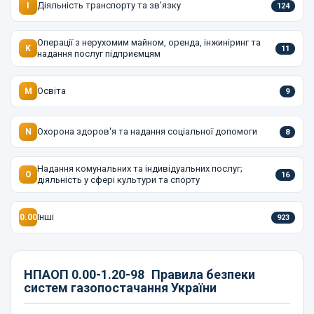
Діяльність транспорту та зв'язку
I
124
Операції з нерухомим майном, оренда, інжиніринг та
K
11
надання послуг підприємцям
Освіта
M
9
Охорона здоров'я та надання соціальної допомоги
N
8
Надання комунальних та індивідуальних послуг;
O
16
діяльність у сфері культури та спорту
Інші
0.00
923
НПАОП 0.00-1.20-98
Правила безпеки
систем газопостачання України