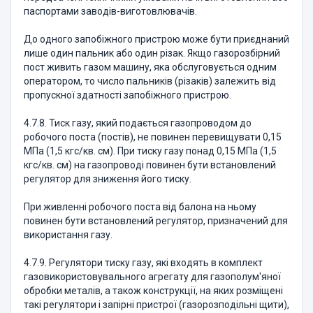
паспортами заводів-виготовлювачів.
До одного запобіжного пристрою може бути приєднаний
лише один пальник або один різак. Якщо газорозбірний
пост живить газом машину, яка обслуговується одним
оператором, то число пальників (різаків) залежить від
пропускної здатності запобіжного пристрою.
4.7.8. Тиск газу, який подається газопроводом до
робочого поста (постів), не повинен перевищувати 0,15
МПа (1,5 кгс/кв. см). При тиску газу понад 0,15 МПа (1,5
кгс/кв. см) на газопроводі повинен бути встановлений
регулятор для зниження його тиску.
При живленні робочого поста від балона на ньому
повинен бути встановлений регулятор, призначений для
використання газу.
4.7.9. Регулятори тиску газу, які входять в комплект
газовикористовувального агрегату для газополум'яної
обробки металів, а також конструкції, на яких розміщені
такі регулятори і запірні пристрої (газорозподільні щити),