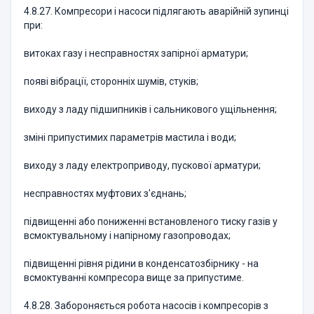
4.8.27. Компресори і насоси підлягають аварійній зупинці
при:
витоках газу і несправностях запірної арматури;
появі вібрації, сторонніх шумів, стуків;
виходу з ладу підшипників і сальникового ущільнення;
зміні припустимих параметрів мастила і води;
виходу з ладу електроприводу, пускової арматури;
несправностях муфтових з'єднань;
підвищенні або пониженні встановленого тиску газів у
всмоктувальному і напірному газопроводах;
підвищенні рівня рідини в конденсатозбірнику - на
всмоктуванні компресора вище за припустиме.
4.8.28. Забороняється робота насосів і компресорів з