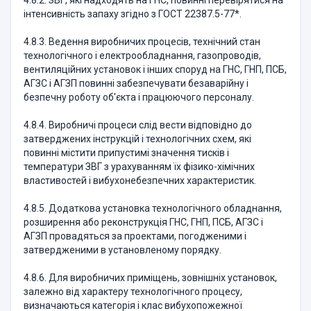
4.8.2. ЗВГ, які надходять на ГНС, повинні перевірятися на
інтенсивність запаху згідно з ГОСТ 22387.5-77*.
4.8.3. Ведення виробничих процесів, технічний стан
технологічного і електрообладнання, газопроводів,
вентиляційних установок і інших споруд на ГНС, ГНП, ПСБ,
АГЗС і АГЗП повинні забезпечувати безаварійну і
безпечну роботу об'єкта і працюючого персоналу.
4.8.4. Виробничі процеси слід вести відповідно до
затверджених інструкцій і технологічних схем, які
повинні містити припустимі значення тисків і
температури ЗВГ з урахуванням їх фізико-хімічних
властивостей і вибухонебезпечних характеристик.
4.8.5. Додаткова установка технологічного обладнання,
розширення або реконструкція ГНС, ГНП, ПСБ, АГЗС і
АГЗП провадяться за проектами, погодженими і
затвердженими в установленому порядку.
4.8.6. Для виробничих приміщень, зовнішніх установок,
залежно від характеру технологічного процесу,
визначаються категорія і клас вибухопожежної