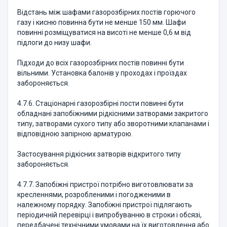
Відстань між шафами газорозбірних постів горючого
газу і кисню повинна бути не менше 150 мм. Шафи
повинні розміщуватися на висоті не менше 0,6 м від
підлоги до низу шафи.
Підходи до всіх газорозбірних постів повинні бути
вільними. Установка балонів у проходах і проїздах
забороняється.
4.7.6. Стаціонарні газорозбірні пости повинні бути
обладнані запобіжними рідкісними затворами закритого
типу, затворами сухого типу або зворотними клапанами і
відповідною запірною арматурою.
Застосування рідкісних затворів відкритого типу
забороняється.
4.7.7. Запобіжні пристрої потрібно виготовлювати за
кресленнями, розробленими і погодженими в
належному порядку. Запобіжні пристрої підлягають
періодичній перевірці і випробуванню в строки і обсязі,
передбачені технічними умовами на їх виготовлення або