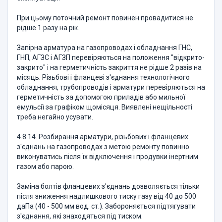
При цьому поточний ремонт повинен провадитися не
рідше 1 разу на рік.
Запірна арматура на газопроводах і обладнання ГНС,
ГНП, АГЗС і АГЗП перевіряються на положення "відкрито-
закрито" і на герметичність закриття не рідше 2 разів на
місяць. Різьбові і фланцеві з'єднання технологічного
обладнання, трубопроводів і арматури перевіряються на
герметичність за допомогою приладів або мильної
емульсії за графіком щомісяця. Виявлені нещільності
треба негайно усувати.
4.8.14. Розбирання арматури, різьбових і фланцевих
з'єднань на газопроводах з метою ремонту повинно
виконуватись після їх відключення і продувки інертним
газом або парою.
Заміна болтів фланцевих з'єднань дозволяється тільки
після зниження надлишкового тиску газу від 40 до 500
даПа (40 - 500 мм вод. ст.). Забороняється підтягувати
з'єднання, які знаходяться під тиском.