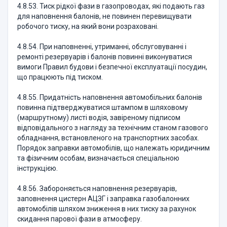
4.8.53. Тиск рідкої фази в газопроводах, які подають газ
для наповнення балонів, не повинен перевищувати
робочого тиску, на який вони розраховані.
4.8.54. При наповненні, утриманні, обслуговуванні і
ремонті резервуарів і балонів повинні виконуватися
вимоги Правил будови і безпечної експлуатації посудин,
що працюють під тиском.
4.8.55. Придатність наповнення автомобільних балонів
повинна підтверджуватися штампом в шляховому
(маршрутному) листі водія, завіреному підписом
відповідального з нагляду за технічним станом газового
обладнання, встановленого на транспортних засобах.
Порядок заправки автомобілів, що належать юридичним
та фізичним особам, визначається спеціальною
інструкцією.
4.8.56. Забороняється наповнення резервуарів,
заповнення цистерн АЦЗГ і заправка газобалонних
автомобілів шляхом зниження в них тиску за рахунок
скидання парової фази в атмосферу.