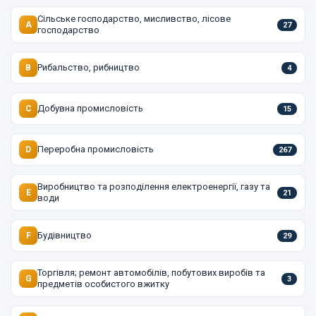
Сільське господарство, мисливство, лісове
A
27
господарство
Рибальство, рибництво
B
4
Добувна промисловість
C
15
Переробна промисловість
D
267
Виробництво та розподілення електроенергії, газу та
E
21
води
Будівництво
F
29
Торгівля; ремонт автомобілів, побутових виробів та
G
3
предметів особистого вжитку