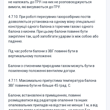
не належать до ГРУ і на них не розповсюджуються
вимоги, які висуваються до ГРУ.
4.7.10. При роботі пересувних газорозбірних постів
дозволяється установка на одному візку спеціальної
конструкції одного балона з горючим газом і одного
балона з киснем. При цьому балони повинні бути
закріплені так, щоб запобігати ударам їх між собою або
падінню.
Під час роботи балони з ЗВГ повинні бути в
вертикальному положенні.
Балони з стисненим природним газом можуть бути в
похиленому положенні вентилем догори.
4.7.11. Максимально припустима температура балона
ЗВГ повинна бути не більше 45 град. С.
Балони, встановлені в приміщеннях, повинні
розміщуватися від радіаторів опалення та інших
опалювальних приладів на відстані не менше 1 м, а від