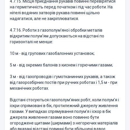
4.7.15. Місця приєднання рукавів повинні перевірятися
на герметичність перед початком і під час роботи. На
ніпелі водяних затворів рукава повинні щільно
надягатися, але не закріплюватися.
4.7.16. Роботи з газополум'яної обробки металів
відкритим полум'ям допускаються на відстані по
горизонталі не менше:
10 м - від групових газобалонних установок;
5 м - від окремих балонів з киснем і горючими газами;
3 м - від газопроводів і гумотканинних рукавів, а також
від газорозбірних постів при ручних роботах і 1,5 м - при
механічних роботах.
Відстані стосуються газополум'яних робіт, коли полум'я і
іскри спрямовані в бік, протилежний джерелу живлення
газами. У випадках спрямування полум'я і іскор в бік
джерела живлення газами воно повинно бути
огороджене щитами (ширмами) з негорючих матеріалів
або вказані відстані повинні бути збільшені вдвоє.