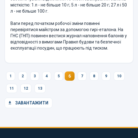
місткістю: 1 л - не більше 10 г; 5 л - не більше 20 г; 27 л і 50
л - не більше 100 г.
Ваги перед початком робочої зміни повинні
перевірятися майстром за допомогою гирі-еталона. На
ГНС (ГНП) повинен вестися журнал наповнення балонів у
відповідності з вимогами Правил будови та безпечної
експлуатації посудин, що працюють під тиском.
6
1
2
3
4
5
7
8
9
10
11
12
13
ЗАВАНТАЖИТИ