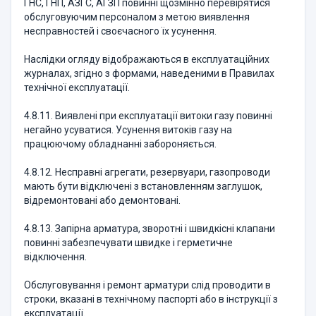
ГНС, ГНП, АЗГС, АГЗП повинні щозмінно перевірятися
обслуговуючим персоналом з метою виявлення
несправностей і своєчасного їх усунення.
Наслідки огляду відображаються в експлуатаційних
журналах, згідно з формами, наведеними в Правилах
технічної експлуатації.
4.8.11. Виявлені при експлуатації витоки газу повинні
негайно усуватися. Усунення витоків газу на
працюючому обладнанні забороняється.
4.8.12. Несправні агрегати, резервуари, газопроводи
мають бути відключені з встановленням заглушок,
відремонтовані або демонтовані.
4.8.13. Запірна арматура, зворотні і швидкісні клапани
повинні забезпечувати швидке і герметичне
відключення.
Обслуговування і ремонт арматури слід проводити в
строки, вказані в технічному паспорті або в інструкції з
експлуатації.