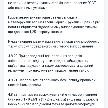
не повинна перевищувати строків, встановлених ГОСТ
або технічними умовами.
Гумотканинні рукави один раз на 3 місяці, а
металорукави або металеві шарнірні рукави - 1 раз на рік
повинні підлягати гідравлічному випробуванню тиском,
що дорівнює 1,25 розрахункового.
Рукави повинні мати маркування з показанням робочого
тиску, строку проведеного і чергового випробування.
4.8.20. При проведенні технологічних процесів
забороняється підтягувати накидні гайки рукавів,
від'єднувати рукави, а також застосовувати ударний
інструмент при накручуванні і відкручуванні гайок.
4.8.21. Забороняється залишати без нагляду працюючі
насоси і компресори.
4.8.22. Тиск газу на всмоктувальній лінії насосу повинен
бути на 0,1 - 0,2 МПа (1 - 2 кгс/кв. см) вище від пружності
насичених парів зрідженої фази за даної температури.