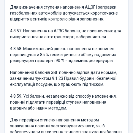
Для визначення ступеня наповнення АЦЗГ і заправки
газобалонних автомобілів допускається короткочасне
відкриття вентилів контролю рівня заповнення.
4.8.57. Наповнення на АГЗС балонів, не призначених для
використання на автотранспорті, забороняється.
4.8.58. Максимальний рівень наповнення не повинен
перевищувати 85 % геометричного об'єму надземних
резервуарів і цистерн і 90 % - підземних резервуарів.
Наповнення балонів ЗВГ повинно відповідати нормам,
зазначеним пунктом 9.1.23 Правил будови і безпечної
експлуатації посудин, що працюють під тиском.
4.8.59. Усі балони, незалежно від способу наповнення,
повинні підлягати перевірці ступеня наповнення
ваговим або іншим методом.
Для перевірки ступеня наповнення методом
зважування повинні застосовуватися ваги, які б
забезпечували відхилення точності зважування балонів