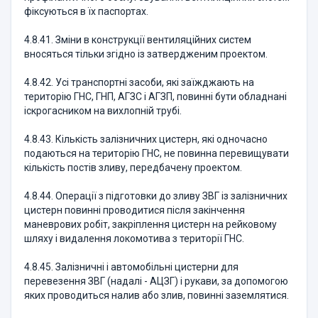
фіксуються в їх паспортах.
4.8.41. Зміни в конструкції вентиляційних систем
вносяться тільки згідно із затвердженим проектом.
4.8.42. Усі транспортні засоби, які заїжджають на
територію ГНС, ГНП, АГЗС і АГЗП, повинні бути обладнані
іскрогасником на вихлопній трубі.
4.8.43. Кількість залізничних цистерн, які одночасно
подаються на територію ГНС, не повинна перевищувати
кількість постів зливу, передбачену проектом.
4.8.44. Операції з підготовки до зливу ЗВГ із залізничних
цистерн повинні проводитися після закінчення
маневрових робіт, закріплення цистерн на рейковому
шляху і видалення локомотива з території ГНС.
4.8.45. Залізничні і автомобільні цистерни для
перевезення ЗВГ (надалі - АЦЗГ) і рукави, за допомогою
яких проводиться налив або злив, повинні заземлятися.