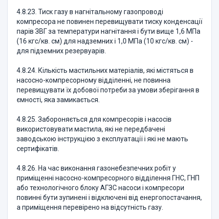
4.8.23. Тиск газу в нагнітальному газопроводі
компресора не повинен перевищувати тиску конденсації
парів ЗВГ за температури нагнітання і бути вище 1,6 МПа
(16 кгс/кв. см) для надземних і 1,0 МПа (10 кгс/кв. см) -
для підземних резервуарів.
4.8.24. Кількість мастильних матеріалів, які містяться в
насосно-компресорному відділенні, не повинна
перевищувати їх добової потреби за умови зберігання в
ємності, яка замикається.
4.8.25. Забороняється для компресорів і насосів
використовувати мастила, які не передбачені
заводською інструкцією з експлуатації і які не мають
сертифікатів.
4.8.26. На час виконання газонебезпечних робіт у
приміщенні насосно-компресорного відділення ГНС, ГНП
або технологічного блоку АГЗС насоси і компресори
повинні бути зупинені і відключені від енергопостачання,
а приміщення перевірено на відсутність газу.