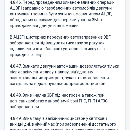
4.8.46. Перед проведенням зливно-наливних операцій
АЦЗГ і заправкою газобалонних автомобілів двигуни
автомашин повинні бути зупинені, за винятком АЦЗГ,
обладнаних насосами для перекачування ЗВГ з
приводами від двигунів автомашин.
В АЦЗГ і цистернах пересувних автозаправників ЗВГ
забороняється підвищувати тиск газу за рахунок
підключення їх до балонів і установок стиснутого
природного газу.
4.8.47. Вмикати двигуни автомашин дозволяється тільки
після закінчення зливу-наливу, від'єднання
заземлювальних пристроїв, рукавів і встановлення
заглушок на відключувальних пристроях цистерн.
4.8.48. Злив і налив ЗВГ під час грози, а також при
вогневих роботах у виробничій зоні ГНС, ГНП і АГЗС
забороняється.
4.8.49. Злив газу із залізничних цистерн у святкові і
вихідні дні, в нічний час (при забезпеченні достатнього