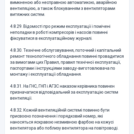
вимкненою або несправною автоматикою, аварійною
вентиляцією, а також блокуванням з вентиляторами
витяжних систем.
4.8.29. Відомості про режим експлуатації і помічені
неполадки в роботі компресорів і насосів повинні
фіксуватися в експлуатаційному журналі.
4.8.30. Технічне обслуговування, поточний і капітальний
ремонт технологічного обладнання повинні провадитися
за вимогами цих Правил, правил технічної експлуатації,
паспортами і інструкціями заводу-виготовлювача по
монтажу і експлуатації обладнання.
4.8.31. На ГНС, ГНП і АГЗС наказом керівника повинен
призначатися відповідальний за експлуатацію систем
вентиляції.
4.8.32. Кожній вентиляційній системі повинно бути
присвоєно позначення і порядковий номер, які
наносяться яскравою незмивною фарбою на кожусі
вентилятора або поблизу вентилятора на повітроводі.