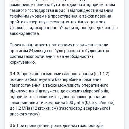
замовником повинна бути погоджена з підприємством
газового господарства щодо її відповідності виданим
технічним умовам на проектування, а також повинна
пройти експертизу в експертно-технічних центрах
Держнаглядохоронпраці України відповідно до чинного
законодавства.
Проекти підлягають повторному погодженню, коли
протягом 24 місяців не було розпочато будівництво
систем газопостачання, а за необхідності - і
коригуванню.
3.4. Запроектовані системи газопостачання (п. 1.1.2)
повинні забезпечувати безперебійне і безпечне
газопостачання, а також можливість оперативного
відключення відгалужень до окремих мікрорайонів,
підприємств, споживачів і ділянок закільцьованих
газопроводів з тиском понад 500 даПа (0,05 кгс/кв. см)
до 1,2 МПа (12 кгс/кв. см) (газопроводи середнього і
високого тиску).
3.5. При проектуванні розподільних газопроводів