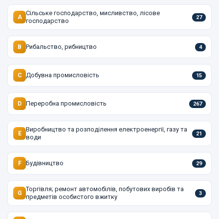
Сільське господарство, мисливство, лісове
A
27
господарство
Рибальство, рибництво
B
4
Добувна промисловість
C
15
Переробна промисловість
D
267
Виробництво та розподілення електроенергії, газу та
E
21
води
Будівництво
F
29
Торгівля; ремонт автомобілів, побутових виробів та
G
3
предметів особистого вжитку