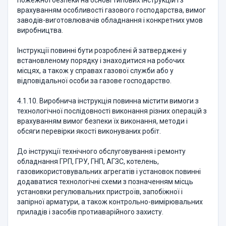
пожежної безпеки на основі типових інструкцій і з
врахуванням особливості газового господарства, вимог
заводів-виготовлювачів обладнання і конкретних умов
виробництва.
Інструкції повинні бути розроблені й затверджені у
встановленому порядку і знаходитися на робочих
місцях, а також у справах газової служби або у
відповідальної особи за газове господарство.
4.1.10. Виробнича інструкція повинна містити вимоги з
технологічної послідовності виконання різних операцій з
врахуванням вимог безпеки їх виконання, методи і
обсяги перевірки якості виконуваних робіт.
До інструкції технічного обслуговування і ремонту
обладнання ГРП, ГРУ, ГНП, АГЗС, котелень,
газовикористовувальних агрегатів і установок повинні
додаватися технологічні схеми з позначенням місць
установки регулювальних пристроїв, запобіжної і
запірної арматури, а також контрольно-вимірювальних
приладів і засобів протиаварійного захисту.