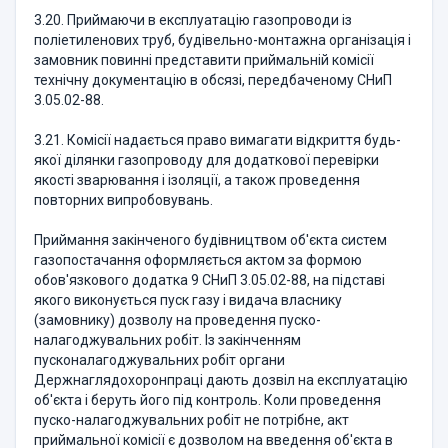
3.20. Приймаючи в експлуатацію газопроводи із
поліетиленових труб, будівельно-монтажна організація і
замовник повинні представити приймальній комісії
технічну документацію в обсязі, передбаченому СНиП
3.05.02-88.
3.21. Комісії надається право вимагати відкриття будь-
якої ділянки газопроводу для додаткової перевірки
якості зварювання і ізоляції, а також проведення
повторних випробовувань.
Приймання закінченого будівництвом об'єкта систем
газопостачання оформляється актом за формою
обов'язкового додатка 9 СНиП 3.05.02-88, на підставі
якого виконується пуск газу і видача власнику
(замовнику) дозволу на проведення пуско-
налагоджувальних робіт. Із закінченням
пусконалагоджувальних робіт органи
Держнаглядохоронпраці дають дозвіл на експлуатацію
об'єкта і беруть його під контроль. Коли проведення
пуско-налагоджувальних робіт не потрібне, акт
приймальної комісії є дозволом на введення об'єкта в