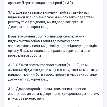
органах Держнаглядохоронпраці (п. 3.9).
3.12. Дозвіл на право виконання робіт з газифікації
видається згідно з вимогами чинного законодавства і
реєструється у відповідних підрозділах органів
Держнаглядохоронпраці.
В разі виконання робіт у різних регіонах власник
підприємства зобов'язаний до початку робіт
зареєструвати наявний дозвіл у відповідному підрозділі
органу Держнаглядохоронпраці, на території якого
проводяться роботи.
3.13. Об'єкти систем газопостачання (п. 1.1.2), крім
житлових будинків до початку їх спорудження, монтажу і
наладки, повинні бути зареєстровані в місцевих органах
Держнаглядохоронпраці.
3.14. Для реєстрації власник (замовник) повинен
звернутись до органу Держнаглядохоронпраці з листом,
в якому зазначаються: