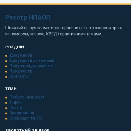
Реєстр НПАОП
Швидкий пошук нормативно-правових актів з охорони праці
за номером, назвою, КВЕД і практичними темами.
РОЗДІЛИ
Документи
Документи за темами
Популярні документи
Про реєстр
Контакти
ТЕМИ
Роботи на висоті
Ліфти
Котли
Зварювання
Спецодяг та ЗІЗ
ЗВОРОТНИЙ ЗВ’ЯЗОК