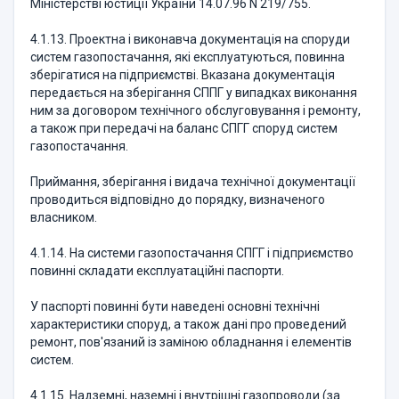
Міністерстві юстиції України 14.07.96 N 219/755.
4.1.13. Проектна і виконавча документація на споруди
систем газопостачання, які експлуатуються, повинна
зберігатися на підприємстві. Вказана документація
передається на зберігання СППГ у випадках виконання
ним за договором технічного обслуговування і ремонту,
а також при передачі на баланс СПГГ споруд систем
газопостачання.
Приймання, зберігання і видача технічної документації
проводиться відповідно до порядку, визначеного
власником.
4.1.14. На системи газопостачання СПГГ і підприємство
повинні складати експлуатаційні паспорти.
У паспорті повинні бути наведені основні технічні
характеристики споруд, а також дані про проведений
ремонт, пов'язаний із заміною обладнання і елементів
систем.
4.1.15. Надземні, наземні і внутрішні газопроводи (за