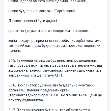
назва і адреса об'єкта, його відомча належність;
назва будівельно-монтажної організації.
До листа повинні бути додані:
проектна документація з експертним висновком;
копія наказу про призначення особи, яка здійснюватиме
технічний нагляд за будівництвом, і протокол перевірки
її знань.
3.15. Технічний нагляд за будівництвом розподільних
газопроводів всіх тисків, відводів і вводів, незалежно від
відомчої належності замовника, повинен здійснюватись
замовником і спеціалістами СПГГ.
3.16. Про початок будівництва будівельно-монтажні
організації повинні повідомити орган
Держнаглядохоронпраці і СПГГ не пізніше як за 5 днів до
початку будівництва.
3.17. Після закінчення будівництва об'єкти систем