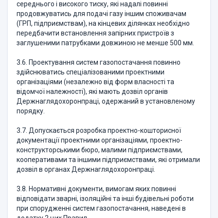
середнього і високого тиску, які надалі повинні
продовжуватись для подачі газу іншим споживачам
(ГРП, підприємствам), на кінцевих ділянках необхідно
передбачити встановлення запірних пристроїв з
заглушеними патрубками довжиною не менше 500 мм.
3.6. Проектування систем газопостачання повинно
здійснюватись спеціалізованими проектними
організаціями (незалежно від форм власності та
відомчої належності), які мають дозвіл органів
Держнаглядохоронпраці, одержаний в установленому
порядку.
3.7. Допускається розробка проектно-кошторисної
документації проектними організаціями, проектно-
конструкторськими бюро, малими підприємствами,
кооперативами та іншими підприємствами, які отримали
дозвіл в органах Держнаглядохоронпраці.
3.8. Нормативні документи, вимогам яких повинні
відповідати зварні, ізоляційні та інші будівельні роботи
при спорудженні систем газопостачання, наведені в