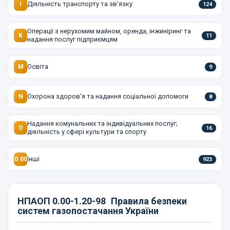
Діяльність транспорту та зв'язку
I
124
Операції з нерухомим майном, оренда, інжиніринг та
K
11
надання послуг підприємцям
Освіта
M
9
Охорона здоров'я та надання соціальної допомоги
N
8
Надання комунальних та індивідуальних послуг;
O
16
діяльність у сфері культури та спорту
Інші
0.00
923
НПАОП 0.00-1.20-98
Правила безпеки
систем газопостачання України