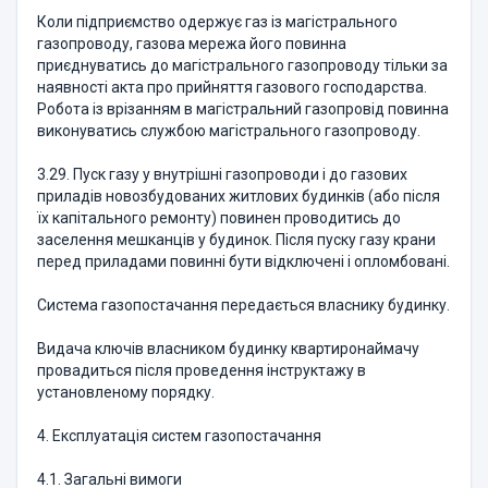
Коли підприємство одержує газ із магістрального
газопроводу, газова мережа його повинна
приєднуватись до магістрального газопроводу тільки за
наявності акта про прийняття газового господарства.
Робота із врізанням в магістральний газопровід повинна
виконуватись службою магістрального газопроводу.
3.29. Пуск газу у внутрішні газопроводи і до газових
приладів новозбудованих житлових будинків (або після
їх капітального ремонту) повинен проводитись до
заселення мешканців у будинок. Після пуску газу крани
перед приладами повинні бути відключені і опломбовані.
Система газопостачання передається власнику будинку.
Видача ключів власником будинку квартиронаймачу
провадиться після проведення інструктажу в
установленому порядку.
4. Експлуатація систем газопостачання
4.1. Загальні вимоги