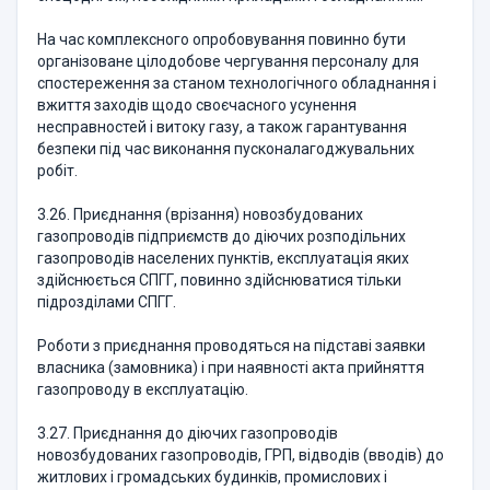
На час комплексного опробовування повинно бути
організоване цілодобове чергування персоналу для
спостереження за станом технологічного обладнання і
вжиття заходів щодо своєчасного усунення
несправностей і витоку газу, а також гарантування
безпеки під час виконання пусконалагоджувальних
робіт.
3.26. Приєднання (врізання) новозбудованих
газопроводів підприємств до діючих розподільних
газопроводів населених пунктів, експлуатація яких
здійснюється СПГГ, повинно здійснюватися тільки
підрозділами СПГГ.
Роботи з приєднання проводяться на підставі заявки
власника (замовника) і при наявності акта прийняття
газопроводу в експлуатацію.
3.27. Приєднання до діючих газопроводів
новозбудованих газопроводів, ГРП, відводів (вводів) до
житлових і громадських будинків, промислових і