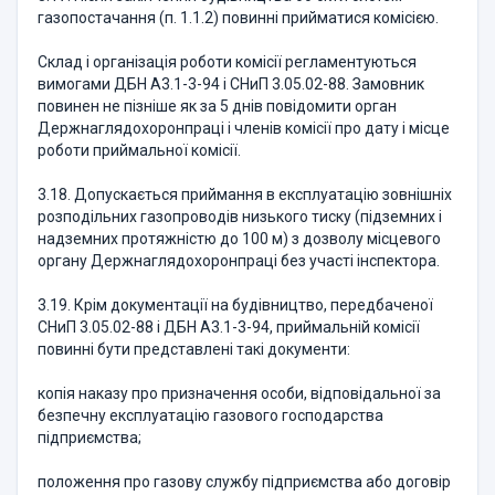
газопостачання (п. 1.1.2) повинні прийматися комісією.
Склад і організація роботи комісії регламентуються
вимогами ДБН А3.1-3-94 і СНиП 3.05.02-88. Замовник
повинен не пізніше як за 5 днів повідомити орган
Держнаглядохоронпраці і членів комісії про дату і місце
роботи приймальної комісії.
3.18. Допускається приймання в експлуатацію зовнішніх
розподільних газопроводів низького тиску (підземних і
надземних протяжністю до 100 м) з дозволу місцевого
органу Держнаглядохоронпраці без участі інспектора.
3.19. Крім документації на будівництво, передбаченої
СНиП 3.05.02-88 і ДБН А3.1-3-94, приймальній комісії
повинні бути представлені такі документи:
копія наказу про призначення особи, відповідальної за
безпечну експлуатацію газового господарства
підприємства;
положення про газову службу підприємства або договір