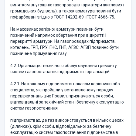
винятком внутрішніх газопроводів і арматури житлових і
громадських будівель), а також арматура повинні бути
пофарбовані згідно з ГОСТ 14202-69 і ГОСТ 4666-75.
На маховиках запірної арматури повинен бути
позначений напрямок обертання при відкритті і
перекритті арматури. На газопроводах підприємств,
котелень, ГРП, ГРУ, ГНС, ГНП, АГЗС, АГЗП повинно бути
позначене прямування газу.
4.2. Організація технічного обслуговування і ремонту
систем газопостачання підприємств і організацій
4.2.1. На кожному підприємстві наказом керівників або
спеціалістів, які пройшли у встановленому порядку
перевірку знань цих Правил, призначаються особи,
відповідальні за технічний стан і безпечну експлуатацію
систем газопостачання.
підприємствах, де газ використовується в кількох цехах
(ділянках), крім особи, відповідальної за безпечну
експлуатацію систем газопостачання підприємства в