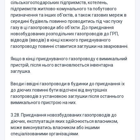
сільськогосподарських підприємств, котелень,
підприємств житлово-комунального та побутового
призначення та інших об'єктів, а також газових мереж в
середині будівель повинно проводитись під час пуску
газу в ці газопроводи або об'єкти. До приєднання
новозбудованих розподільних газопроводів до ГРП,
відводів (вводів) в кінці кожного приєднуваного
газопроводу повинні ставитися заглушки на зварюванні.
Якщо в кінці приєднуваного газопроводу є вимикальний
пристрій, після нього встановлюється інвентарна
заглушка.
Вводи і ввідні газопроводи в будинки до приєднання їх
до діючих повинні бути відсічені від внутрішніх
газопроводів з установкою заглушки після останнього
вимикального пристрою на них.
3.28. Приєднання новозбудованих газопроводів до
діючих, експлуатація яких здійснюється власником,
може виконуватись власником або іншими
спеціалізованими організаціями.