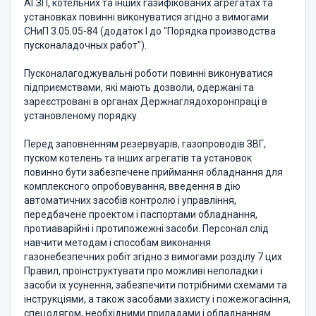
АГЗП, котельних та інших газифікованих агрегатах та
установках повинні виконуватися згідно з вимогами
СНиП 3.05.05-84 (додаток I до "Порядка производства
пусконаладочных работ").
Пусконалагоджувальні роботи повинні виконуватися
підприємствами, які мають дозволи, одержані та
зареєстровані в органах Держнаглядохоронпраці в
установленому порядку.
Перед заповненням резервуарів, газопроводів ЗВГ,
пуском котелень та інших агрегатів та установок
повинно бути забезпечене приймання обладнання для
комплексного опробовування, введення в дію
автоматичних засобів контролю і управління,
передбачене проектом і паспортами обладнання,
протиаварійні і протипожежні засоби. Персонал слід
навчити методам і способам виконання
газонебезпечних робіт згідно з вимогами розділу 7 цих
Правил, проінструктувати про можливі неполадки і
засоби їх усунення, забезпечити потрібними схемами та
інструкціями, а також засобами захисту і пожежогасіння,
спецодягом, необхідними приладами і обладнанням.