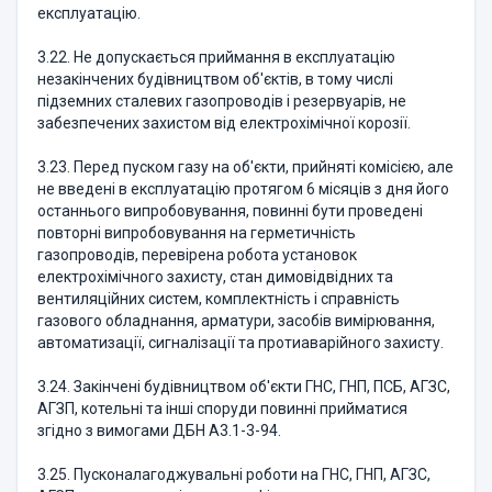
експлуатацію.
3.22. Не допускається приймання в експлуатацію
незакінчених будівництвом об'єктів, в тому числі
підземних сталевих газопроводів і резервуарів, не
забезпечених захистом від електрохімічної корозії.
3.23. Перед пуском газу на об'єкти, прийняті комісією, але
не введені в експлуатацію протягом 6 місяців з дня його
останнього випробовування, повинні бути проведені
повторні випробовування на герметичність
газопроводів, перевірена робота установок
електрохімічного захисту, стан димовідвідних та
вентиляційних систем, комплектність і справність
газового обладнання, арматури, засобів вимірювання,
автоматизації, сигналізації та протиаварійного захисту.
3.24. Закінчені будівництвом об'єкти ГНС, ГНП, ПСБ, АГЗС,
АГЗП, котельні та інші споруди повинні прийматися
згідно з вимогами ДБН А3.1-3-94.
3.25. Пусконалагоджувальні роботи на ГНС, ГНП, АГЗС,