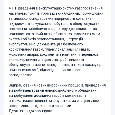
4.1.1. Введення в експлуатацію систем газопостачання
населених пунктів, громадських будинків, промислових
та сільськогосподарських підприємств котелень,
підприємств комунально-побутового обслуговування
населення виробничого характеру дозволяється за
наявності акта прийняття об'єкта, технологічних схем
систем і об'єктів газопостачання, інструкцій і
експлуатаційної документації з безпечного
користування газом, плану локалізації і ліквідації
можливих аварій, документів з навчання і перевірки
знань керівників спеціалістів і робітників, які
обслуговують газове господарство, а також наказу про
призначення осіб, відповідальних за газове
господарство.
Відпрацювання нових виробничих процесів, проведення
випробувань зразків новорозробленого обладнання,
випробування дослідних засобів механізації і
автоматизації повинні виконуватись за спеціальною
програмою, погодженою з органами
Держнаглядохоронпраці.