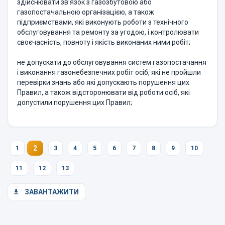
здійснювати зв'язок з газозбутовою або
газопостачальною організацією, а також
підприємствами, які виконують роботи з технічного
обслуговування та ремонту за угодою, і контролювати
своєчасність, повноту і якість виконаних ними робіт;
не допускати до обслуговування систем газопостачання
і виконання газонебезпечних робіт осіб, які не пройшли
перевірки знань або які допускають порушення цих
Правил, а також відсторонювати від роботи осіб, які
допустили порушення цих Правил;
2
1
3
4
5
6
7
8
9
10
11
12
13
ЗАВАНТАЖИТИ