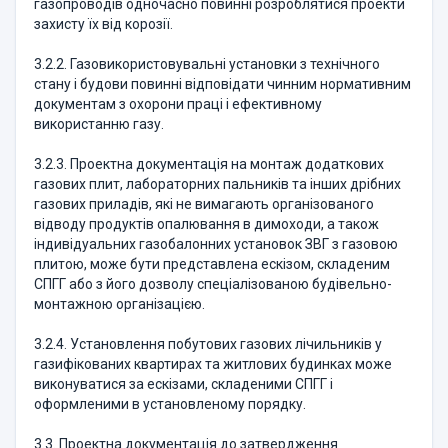
газопроводів одночасно повинні розроблятися проекти
захисту їх від корозії.
3.2.2. Газовикористовувальні установки з технічного
стану і будови повинні відповідати чинним нормативним
документам з охорони праці і ефективному
використанню газу.
3.2.3. Проектна документація на монтаж додаткових
газових плит, лабораторних пальників та інших дрібних
газових приладів, які не вимагають організованого
відводу продуктів опалювання в димоходи, а також
індивідуальних газобалонних установок ЗВГ з газовою
плитою, може бути представлена ескізом, складеним
СПГГ або з його дозволу спеціалізованою будівельно-
монтажною організацією.
3.2.4. Установлення побутових газових лічильників у
газифікованих квартирах та житлових будинках може
виконуватися за ескізами, складеними СПГГ і
оформленими в установленому порядку.
3.3. Проектна документація до затвердження