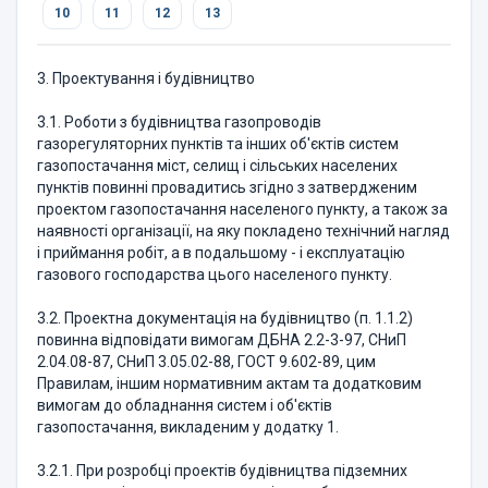
10
11
12
13
3. Проектування і будівництво
3.1. Роботи з будівництва газопроводів
газорегуляторних пунктів та інших об'єктів систем
газопостачання міст, селищ і сільських населених
пунктів повинні провадитись згідно з затвердженим
проектом газопостачання населеного пункту, а також за
наявності організації, на яку покладено технічний нагляд
і приймання робіт, а в подальшому - і експлуатацію
газового господарства цього населеного пункту.
3.2. Проектна документація на будівництво (п. 1.1.2)
повинна відповідати вимогам ДБНА 2.2-3-97, СНиП
2.04.08-87, СНиП 3.05.02-88, ГОСТ 9.602-89, цим
Правилам, іншим нормативним актам та додатковим
вимогам до обладнання систем і об'єктів
газопостачання, викладеним у додатку 1.
3.2.1. При розробці проектів будівництва підземних