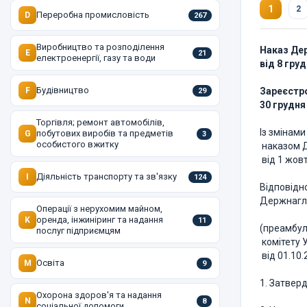
1
2
Переробна промисловість
D
267
Виробництво та розподілення
Наказ Дер
E
21
електроенергії, газу та води
від 8 гру
Будівництво
F
Зареєстро
29
30 грудня
Торгівля; ремонт автомобілів,
Із змінам
побутових виробів та предметів
G
3
особистого вжитку
наказом Д
від 1 жов
Діяльність транспорту та зв'язку
I
124
Відповідно
Держнагля
Операції з нерухомим майном,
оренда, інжиніринг та надання
K
11
(преамбул
послуг підприємцям
комітету У
від 01.10.
Освіта
M
9
1. Затвер
Охорона здоров'я та надання
N
8
соціальної допомоги