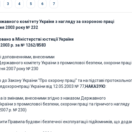
3
4
5
6
7
жавного комітету України з нагляду за охороною праці
дня 2003 року № 232
вано в Міністерстві юстиції України
 2003 р. за № 1262/8583
и і доповненнями, внесеними
ержавного комітету України з промислової безпеки, охорони праці 
тня 2007 року № 230
 до Закону України "Про охорону праці" та на підставі протокольног
дохоронпраці України від 12.05.2003 № 77,
НАКАЗУЮ
:
а із змінами, внесеними згідно з наказом Державного
країни з промислової безпеки, охорони праці та гірничого нагляду
2007 р. № 230)
дити Правила будови і безпечної експлуатації підйомників, що дода