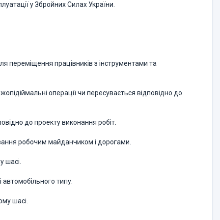
луатації у Збройних Силах України.
для переміщення працівників з інструментами та
ажопідіймальні операції чи пересувається відповідно до
овідно до проекту виконання робіт.
ування робочим майданчиком і дорогами.
у шасі.
і автомобільного типу.
ому шасі.