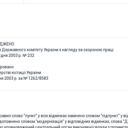
РДЖЕНО
 Державного комітету України з нагляду за охороною праці
рудня 2003 р. № 232
тровано
ерстві юстиції України
ня 2003 р. за № 1262/8583
Правил слово "пункт" у всіх відмінках замінено словом "підпункт" у ві
 доповнено словом "модернізація" у відповідних відмінках, слова 
но уповноважений центральний орган виконавчої влади з промислово