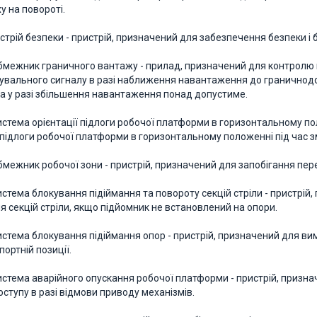
ху на повороті.
истрій безпеки - пристрій, призначений для забезпечення безпеки і
 Обмежник граничного вантажу - прилад, призначений для контролю
вального сигналу в разі наближення навантаження до граничнодо
а у разі збільшення навантаження понад допустиме.
 Система орієнтації підлоги робочої платформи в горизонтальному п
ї підлоги робочої платформи в горизонтальному положенні під час з
 Обмежник робочої зони - пристрій, призначений для запобігання пе
Система блокування підіймання та повороту секцій стріли - пристрі
я секцій стріли, якщо підйомник не встановлений на опори.
 Система блокування підіймання опор - пристрій, призначений для в
портній позиції.
 Система аварійного опускання робочої платформи - пристрій, призн
ступу в разі відмови приводу механізмів.