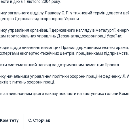
вести в дію з 1 лютого 2004 року.
ику загального відділу Лавкову С. П. у тижневий термін довести це
 центрів Держнаглядохоронпраці України.
ику управління організації державного нагляду в металургії, енерг
ам територіальних управлінь Держнаглядохоронпраці України:
аходів щодо вивчення вимог цих Правил державними інспекторам
кспертами експертно-технічних центрів, працівниками підприємств, 
чити систематичний нагляд за дотриманням вимог цих Правил.
нику начальника управління політики охорони праці Нефедченку Л.
ктів з питань охорони праці.
ль за виконанням цього наказу покласти на заступника голови Коміт
 Комітету
С. Сторчак