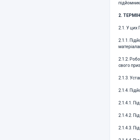
підйомник
2. ТЕРМІ
2.1. У ци
2.1.1. Пі
матеріала
2.1.2. Ро
свого при
2.1.3. Ус
2.1.4. Пі
2.1.4.1. 
2.1.4.2. П
2.1.4.3. 