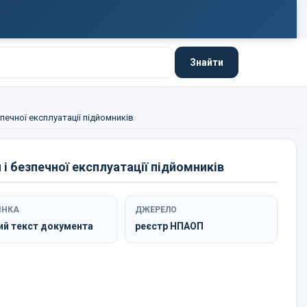
Знайти
печної експлуатації підйомників
і безпечної експлуатації підйомників
ІНКА
ДЖЕРЕЛО
ий текст документа
реєстр НПАОП