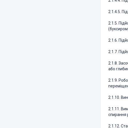
2.1.4.4. П
2.1.4.5. П
2.1.5. Пі
(буксиром
2.1.6. Під
2.1.7. Пі
2.1.8. Зас
або глибин
2.1.9. Ро
переміщен
2.1.10. Ви
2.1.11. В
спирання 
2.1.12. С