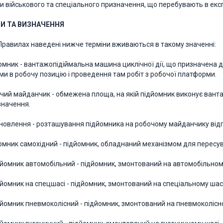
и військового та спеціального призначення, що перебувають в експ
НИ ТА ВИЗНАЧЕННЯ
х Правилах наведені нижче терміни вживаються в такому значенні:
дйомник - вантажопідіймальна машина циклічної дії, що призначена 
ми в робочу позицію і проведення там робіт з робочої платформи.
бочий майданчик - обмежена площа, на якій підйомник виконує вант
значення.
тановлення - розташування підйомника на робочому майданчику відп
дйомник самохідний - підйомник, обладнаний механізмом для перес
Підйомник автомобільний - підйомник, змонтований на автомобільном
ідйомник на спецшасі - підйомник, змонтований на спеціальному шас
Підйомник пневмоколісний - підйомник, змонтований на пневмоколісн