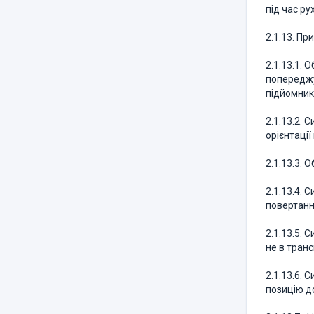
під час ру
2.1.13. Пр
2.1.13.1.
попереджу
підйомник
2.1.13.2.
орієнтаці
2.1.13.3.
2.1.13.4. 
повертанн
2.1.13.5.
не в транс
2.1.13.6.
позицію до