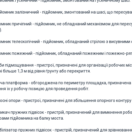
ідйомник гусеничний - підйомник, змонтований на гусеничному шасі.
ідйомник залізничний - підйомник, змонтований на шасі, що пересув
дйомник причіпний - підйомник, не обладнаний механізмом для пере
).
йомник телескопічний - підйомник, обладнаний стрілою з висувними 
дйомник пожежний - підйомник, обладнаний пожежним і пожежно-р
оби підмощування - пристрої, призначені для організації робочих м
і більше 1,3 м від рівня ґрунту або перекриття.
боча платформа - обгороджена по периметру площадка, призначена 
ня їх у робочу позицію для проведення робіт.
носні опори - пристрої, призначені для збільшення опорного контуру
имикач пружних підвісок - пристрій, призначений для вимкнення ро
рами підйомника на балку моста.
табілізатор пружних підвісок - пристрій, призначений для зрівнюва