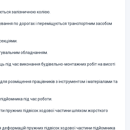
ається залізничною колією.
сування по дорогах і переміщується транспортним засобом
секціями.
ятувальним обладнанням.
ісць під час виконання будівельно-монтажних робіт на висоті
для розміщення працівників з інструментом і матеріалами та
 підйомника під час роботи.
боти пружних підвісок ходової частини шляхом жорсткого
ння деформацій пружних підвісок ходової частини підйомника