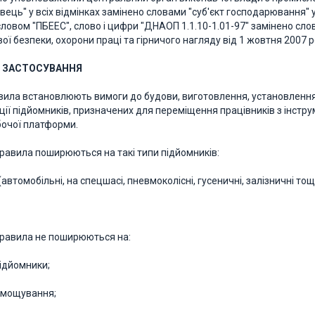
ець" у всіх відмінках замінено словами "суб'єкт господарювання" у
словом "ПБЕЕС", слово і цифри "ДНАОП 1.1.10-1.01-97" замінено сло
ої безпеки, охорони праці та гірничого нагляду від 1 жовтня 2007 
Ь ЗАСТОСУВАННЯ
равила встановлюють вимоги до будови, виготовлення, установлення,
ції підйомників, призначених для переміщення працівників з інстр
обочої платформи.
 Правила поширюються на такі типи підйомників:
(автомобільні, на спецшасі, пневмоколісні, гусеничні, залізничні тощ
 Правила не поширюються на:
ідйомники;
дмощування;