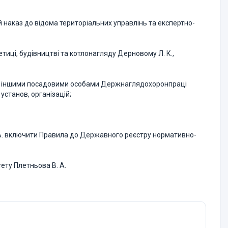
й наказ до відома територіальних управлінь та експертно-
етиці, будівництві та котлонагляду Дерновому Л. К.,
и, іншими посадовими особами Держнаглядохоронпраці
установ, організацій;
 А. включити Правила до Державного реєстру нормативно-
ету Плетньова В. А.