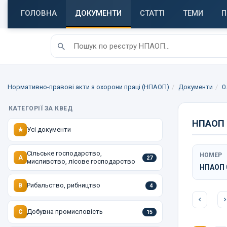
ГОЛОВНА
ДОКУМЕНТИ
СТАТТІ
ТЕМИ
П
Нормативно-правові акти з охорони праці (НПАОП)
Документи
0
КАТЕГОРІЇ ЗА КВЕД
НПАОП 0
Усі документи
★
Сільське господарство,
НОМЕР
A
27
мисливство, лісове господарство
НПАОП 0
Рибальство, рибництво
B
4
Добувна промисловість
C
15