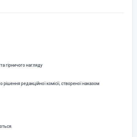
та гірничого нагляду
о рішення редакційної комісії, створеної наказом
ються.