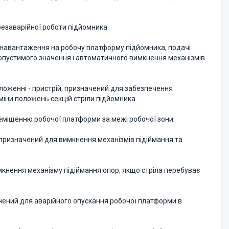
 безаварійної роботи підйомника.
 навантаження на робочу платформу підйомника, подачі
пустимого значення і автоматичного вимкнення механізмів
оложенні - пристрій, призначений для забезпечення
міни положень секцій стріли підйомника.
реміщенню робочої платформи за межі робочої зони.
й, призначений для вимкнення механізмів підіймання та
имкнення механізму підіймання опор, якщо стріла перебуває
ачений для аварійного опускання робочої платформи в