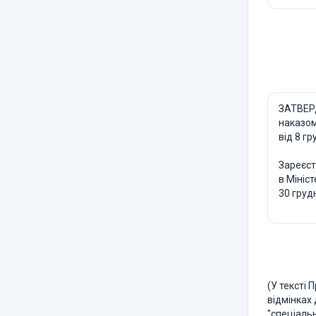
ЗАТВЕ
наказом
від 8 г
Зареєс
в Мініст
30 груд
(У тексті 
відмінках
"спеціаль