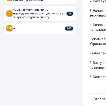
2. Наказ у
Надання комунальних та
3. Начальн
індивідуальних послуг; діяльність у
O
16
технічних
сфері культури та спорту
4. Начальн
Інші
0.00
923
начальник
- ужити з
України, е
- забезпе
5. Заступ
правових а
6. Контро
Голова