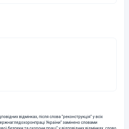
дповідних відмінках, після слова "реконструкція" у всіх
"Держнаглядохоронпраці України" замінено словами
ї безпеки та охорони праці" у відповідних відмінках, слово