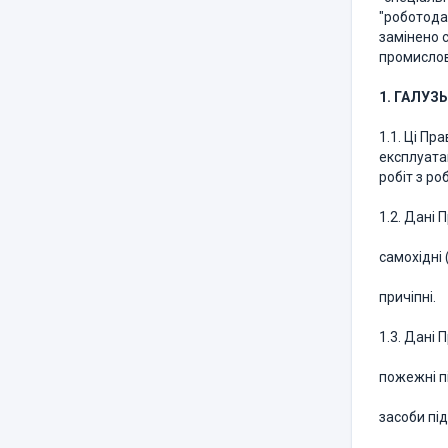
"роботодав
замінено 
промислов
1. ГАЛУЗ
1.1. Ці П
експлуата
робіт з р
1.2. Дані
самохідні 
причіпні.
1.3. Дані
пожежні п
засоби пі