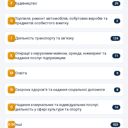
Будівництво
F
29
Торгівля; ремонт автомобілів, побутових виробів та
G
3
предметів особистого вжитку
Діяльність транспорту та зв'язку
I
124
Операції з нерухомим майном, оренда, інжиніринг та
K
11
надання послуг підприємцям
Освіта
M
9
Охорона здоров'я та надання соціальної допомоги
N
8
Надання комунальних та індивідуальних послуг;
O
16
діяльність у сфері культури та спорту
Інші
0.00
923