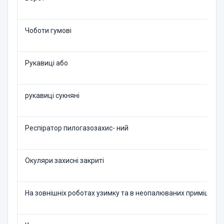
Чоботи гумові
Рукавиці або
рукавиці сукняні
Респіратор пилогазозахис- ний
Окуляри захисні закриті
На зовнішніх роботах узим­ку та в неопалюваних при­міщенн