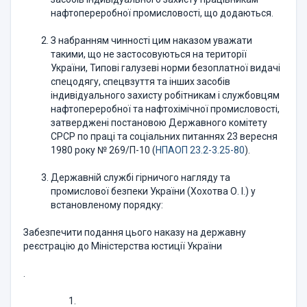
нафтоперероб­ної промисловості, що додаються.
З набранням чинності цим наказом уважати
такими, що не застосову­ються на території
України, Типові галузеві норми безоплатної видачі
спец­одягу, спецвзуття та інших засобів
індивідуального захисту робітникам і службовцям
нафтопереробної та нафтохімічної промисловості,
затверджені постановою Державного комітету
СРСР по праці та соціальних питаннях 23 вересня
1980 року № 269/П-10 (
НПАОП 23.2-3.25-80
).
Державній службі гірничого нагляду та
промислової безпеки України (Хохотва О. І.) у
встановленому порядку:
Забезпечити подання цього наказу на державну
реєстрацію до Мініс­терства юстиції України
.