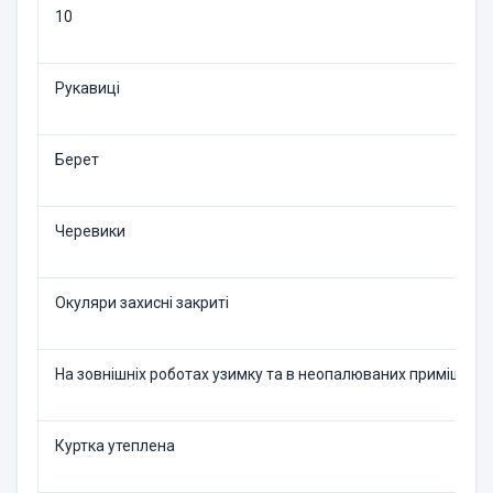
10
Рукавиці
Берет
Черевики
Окуляри захисні закриті
На зовнішніх роботах узим­ку та в неопалюваних при­міщенн
Куртка утеплена