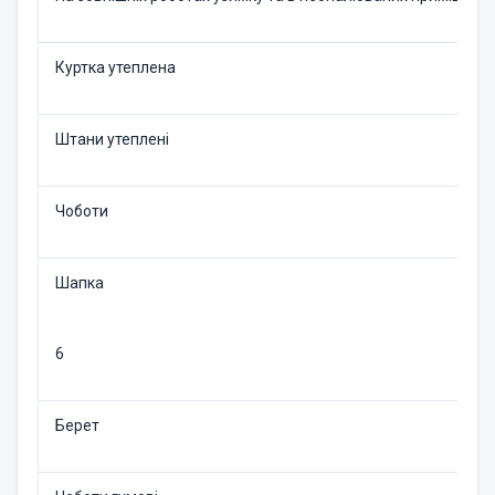
Куртка утеплена
Штани утеплені
Чоботи
Шапка
6
Берет