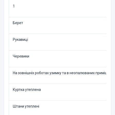
1
Берет
Рукавиці
Черевики
На зовнішніх роботах узим­ку та в неопалюваних при­міщенн
Куртка утеплена
Штани утеплені