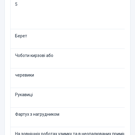
5
Берет
Чоботи кирзові або
черевики
Рукавиці
Фартух з нагрудником
На зовнішніх роботах узим­ку та в неопалюваних при­міщенн