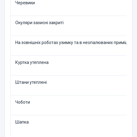
Черевики
Окуляри захисні закриті
На зовнішніх роботах узим­ку та в неопалюваних при­міщенн
Куртка утеплена
Штани утеплені
Чоботи
Шапка