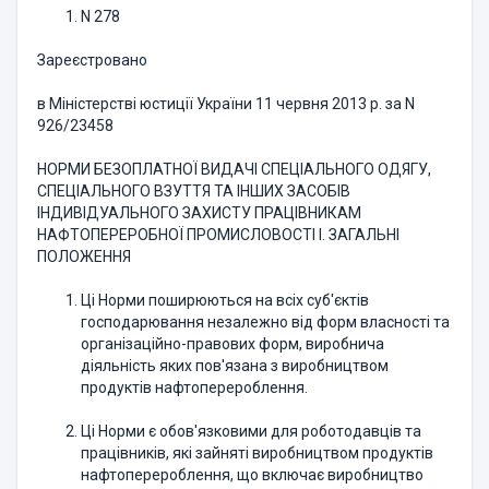
N 278
Зареєстровано
в Міністерстві юстиції України 11 червня 2013 р. за N
926/23458
НОРМИ БЕЗОПЛАТНОЇ ВИДАЧІ СПЕЦІАЛЬНОГО ОДЯГУ,
СПЕЦІ­АЛЬНОГО ВЗУТТЯ ТА ІНШИХ ЗАСОБІВ
ІНДИВІДУАЛЬНОГО ЗА­ХИСТУ ПРАЦІВНИКАМ
НАФТОПЕРЕРОБНОЇ ПРОМИСЛОВОСТІ I. ЗАГАЛЬНІ
ПОЛОЖЕННЯ
Ці Норми поширюються на всіх суб'єктів
господарювання незалеж­но від форм власності та
організаційно-правових форм, виробнича
діяльність яких пов'язана з виробництвом
продуктів нафтоперероблення.
Ці Норми є обов'язковими для роботодавців та
працівників, які за­йняті виробництвом продуктів
нафтоперероблення, що включає виробництво