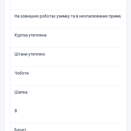
На зовнішніх роботах узим­ку та в неопалюваних при­міщенн
Куртка утеплена
Штани утеплені
Чоботи
Шапка
8
Берет