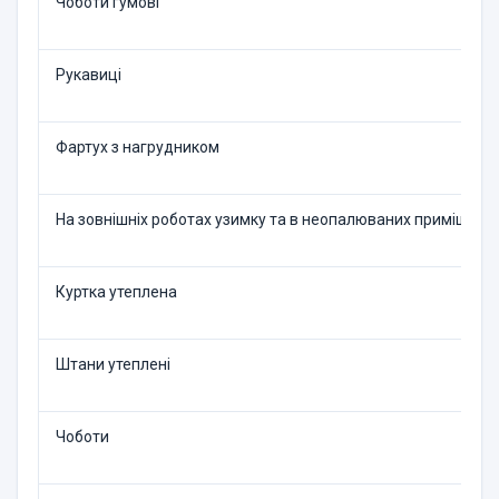
Чоботи гумові
Рукавиці
Фартух з нагрудником
На зовнішніх роботах узим­ку та в неопалюваних при­міщенн
Куртка утеплена
Штани утеплені
Чоботи