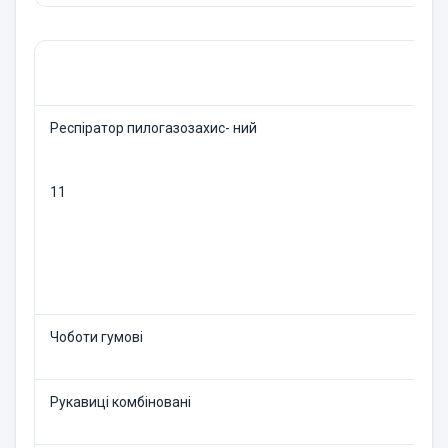
Респіратор пилогазозахис- ний
11
Чоботи гумові
Рукавиці комбіновані