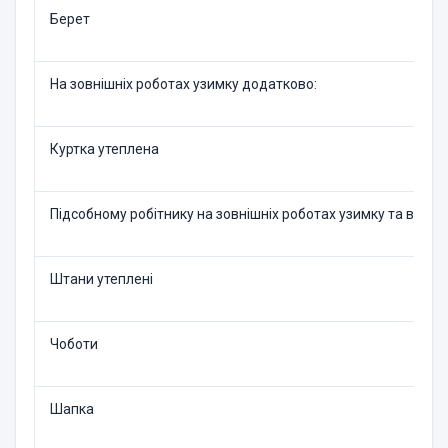
Берет
На зовнішніх роботах узим­ку додатково:
Куртка утеплена
Підсобному робітнику на зовнішніх роботах узимку та в не
Штани утеплені
Чоботи
Шапка