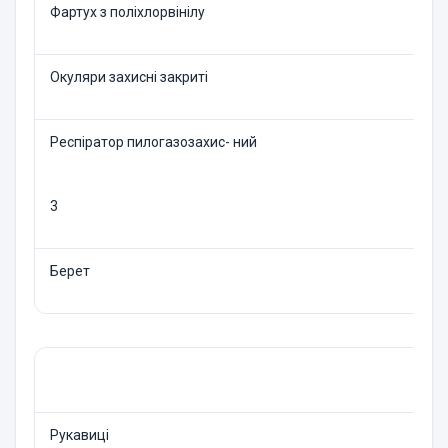
Фартух з поліхлорвінілу
Окуляри захисні закриті
Респіратор пилогазозахис- ний
3
Берет
Рукавиці