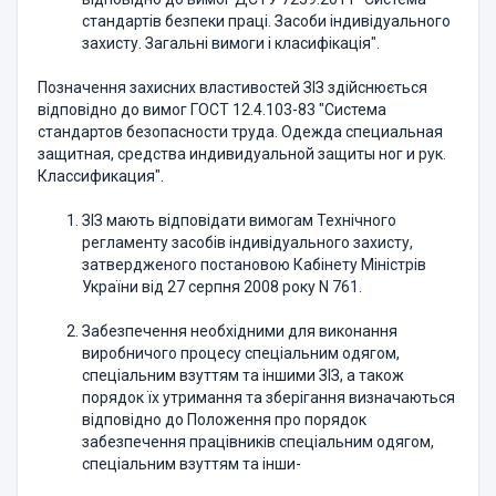
стандартів безпеки праці. Засоби індивідуа­льного
захисту. Загальні вимоги і класифікація".
Позначення захисних властивостей ЗІЗ здійснюється
відповідно до ви­мог ГОСТ 12.4.103-83 "Система
стандартов безопасности труда. Одежда спе­циальная
защитная, средства индивидуальной защиты ног и рук.
Классифи­кация".
ЗІЗ мають відповідати вимогам Технічного
регламенту засобів інди­відуального захисту,
затвердженого постановою Кабінету Міністрів
України від 27 серпня 2008 року N 761.
Забезпечення необхідними для виконання
виробничого процесу спеціальним одягом,
спеціальним взуттям та іншими ЗІЗ, а також
порядок їх утримання та зберігання визначаються
відповідно до Положення про порядок
забезпечення працівників спеціальним одягом,
спеціальним взуттям та інши-