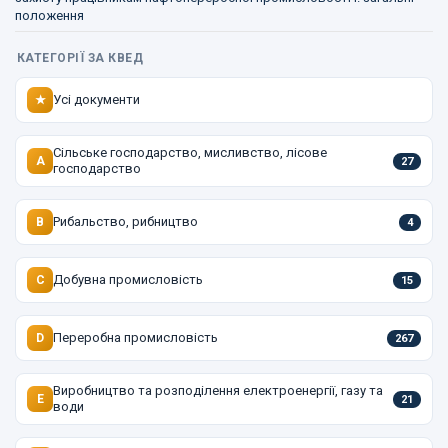
положення
КАТЕГОРІЇ ЗА КВЕД
Усі документи
★
Сільське господарство, мисливство, лісове
A
27
господарство
Рибальство, рибництво
B
4
Добувна промисловість
C
15
Переробна промисловість
D
267
Виробництво та розподілення електроенергії, газу та
E
21
води