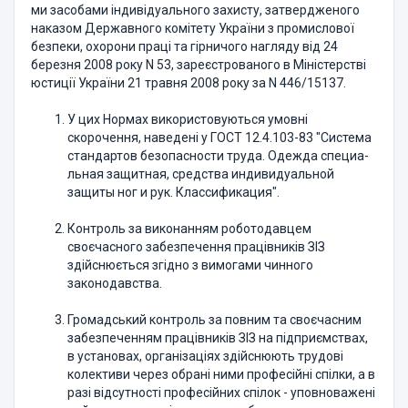
ми засобами індивідуального захисту, затвердженого
наказом Державного комітету України з промислової
безпеки, охорони праці та гірничого нагляду від 24
березня 2008 року N 53, зареєстрованого в Міністерстві
юстиції Украї­ни 21 травня 2008 року за N 446/15137.
У цих Нормах використовуються умовні
скорочення, наведені у ГОСТ 12.4.103-83 "Система
стандартов безопасности труда. Одежда специа­
льная защитная, средства индивидуальной
защиты ног и рук. Классифика­ция".
Контроль за виконанням роботодавцем
своєчасного забезпечення працівників ЗІЗ
здійснюється згідно з вимогами чинного
законодавства.
Громадський контроль за повним та своєчасним
забезпеченням працівників ЗІЗ на підприємствах,
в установах, організаціях здійснюють тру­дові
колективи через обрані ними професійні спілки, а в
разі відсутності професійних спілок - уповноважені