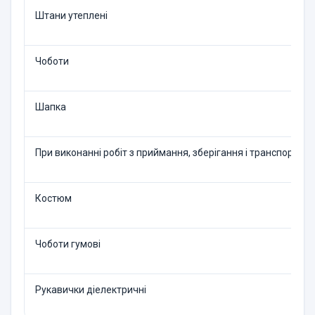
Штани утеплені
Чоботи
Шапка
При виконанні робіт з прий­мання, зберігання і транспо­ртува
Костюм
Чоботи гумові
Рукавички діелектричні