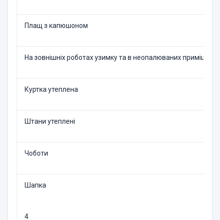
Плащ з капюшоном
На зовнішніх роботах узим­ку та в неопалюваних при­міщенн
Куртка утеплена
Штани утеплені
Чоботи
Шапка
4