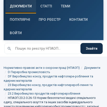
ДОКУМЕНТИ
СТАТТІ
ТЕМИ
ПОПУЛЯРНІ
ПРО РЕЄСТР
КОНТАКТИ
ВОЙТИ
Знайти
Нормативно-правові акти з охорони праці (НПАОП)
Документи
D Переробна промисловість
DF Виробництво коксу, продуктів нафтопере-роблення та
ядерних матеріалів
23 Виробництво коксу, продуктів нафтоперероб-лення та
ядерних матеріалів
23.2 Виробництво продуктів нафтоперероблення
НПАОП 23.2-3.26-13 Норми безоплатної видачі спеціального
одягу, спеціального взуття та інших засобів індивідуального
захисту працівникам нафтопереробної промисловості i. загальні