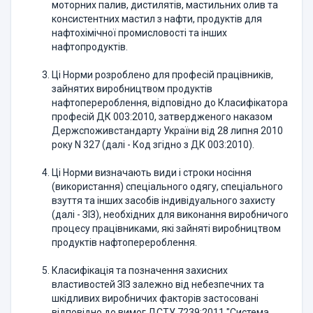
моторних палив, дистилятів, мастильних олив та
консистентних мастил з на­фти, продуктів для
нафтохімічної промисловості та інших
нафтопродуктів.
Ці Норми розроблено для професій працівників,
зайнятих виробниц­твом продуктів
нафтоперероблення, відповідно до Класифікатора
професій ДК 003:2010, затвердженого наказом
Держспоживстандарту України від 28 липня 2010
року N 327 (далі - Код згідно з ДК 003:2010).
Ці Норми визначають види і строки носіння
(використання) спеціа­льного одягу, спеціального
взуття та інших засобів індивідуального захисту
(далі - ЗІЗ), необхідних для виконання виробничого
процесу працівниками, які зайняті виробництвом
продуктів нафтоперероблення.
Класифікація та позначення захисних
властивостей ЗІЗ залежно від небезпечних та
шкідливих виробничих факторів застосовані
відповідно до вимог ДСТУ 7239:2011 "Система