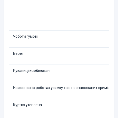
Чоботи гумові
Берет
Рукавиці комбіновані
На зовнішніх роботах узим­ку та в неопалюваних при­міщенн
Куртка утеплена