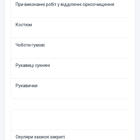
При виконанні робіт у відді­ленні сіркоочищення:
Костюм
Чоботи гумові
Рукавиці сукняні
Рукавички
Окуляри захисні закриті