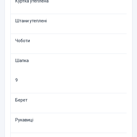
Куртка утеплена
Штани утеплені
Чоботи
Шапка
9
Берет
Рукавиці