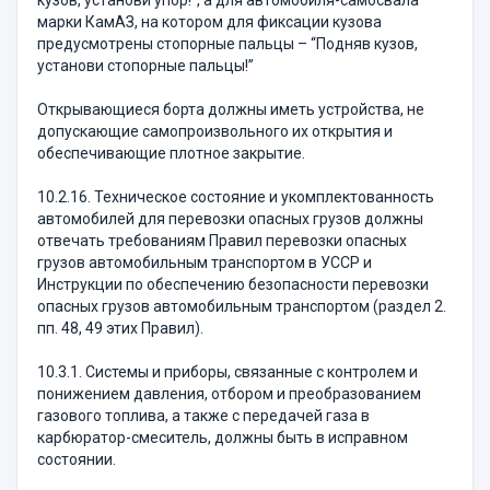
кузов, установи упор!”, а для автомобиля-само­свала
марки КамАЗ, на котором для фиксации кузо­ва
предусмотрены стопорные пальцы – “Подняв ку­зов,
установи стопорные пальцы!”
Открывающиеся борта должны иметь устройства, не
допускающие самопроизвольного их открытия и
обеспечивающие плотное закрытие.
10.2.16. Техническое состояние и укомплектован­ность
автомобилей для перевозки опасных грузов должны
отвечать требованиям Правил перевозки опас­ных
грузов автомобильным транспортом в УССР и
Инструкции по обеспечению безопасности перевозки
опасных грузов автомобильным транспортом (раздел 2.
пп. 48, 49 этих Правил).
10.3.1. Системы и приборы, связанные с контро­лем и
понижением давления, отбором и преобразова­нием
газового топлива, а также с передачей газа в
карбюратор-смеситель, должны быть в исправном
состоянии.