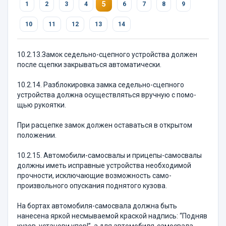
5
1
2
3
4
6
7
8
9
10
11
12
13
14
10.2.13.Замок седельно-сцепного устройства дол­жен
после сцепки закрываться автоматически.
10.2.14. Разблокировка замка седельно-сцепного
устройства должна осуществляться вручную с помо­
щью рукоятки.
При расцепке замок должен оставаться в откры­том
положении.
10.2.15. Автомобили-самосвалы и прицепы-само­свалы
должны иметь исправные устройства необхо­димой
прочности, исключающие возможность само­
произвольного опускания поднятого кузова.
На бортах автомобиля-самосвала должна быть
нанесена яркой несмываемой краской надпись: “Под­няв