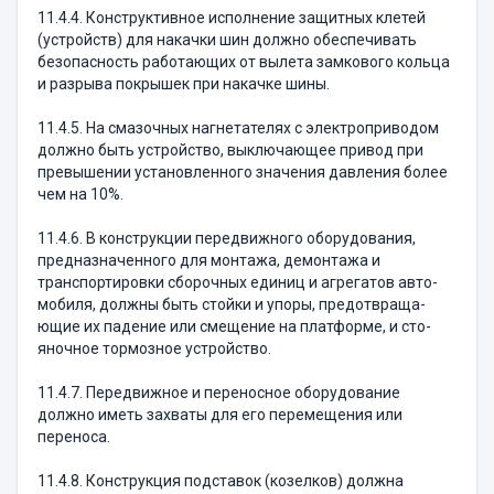
11.4.4. Конструктивное исполнение защитных клетей
(устройств) для накачки шин должно обеспе­чивать
безопасность работающих от вылета замково­го кольца
и разрыва покрышек при накачке шины.
11.4.5. На смазочных нагнетателях с электропри­водом
должно быть устройство, выключающее при­вод при
превышении установленного значения давле­ния более
чем на 10%.
11.4.6. В конструкции передвижного оборудова­ния,
предназначенного для монтажа, демонтажа и
транспортировки сборочных единиц и агрегатов авто­
мобиля, должны быть стойки и упоры, предотвраща­
ющие их падение или смещение на платформе, и сто­
яночное тормозное устройство.
11.4.7. Передвижное и переносное оборудование
должно иметь захваты для его перемещения или
переноса.
11.4.8. Конструкция подставок (козелков) долж­на