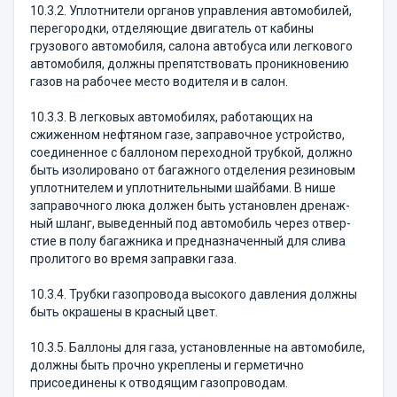
10.3.2. Уплотнители органов управления автомо­билей,
перегородки, отделяющие двигатель от каби­ны
грузового автомобиля, салона автобуса или лег­кового
автомобиля, должны препятствовать проник­новению
газов на рабочее место водителя и в салон.
10.3.3. В легковых автомобилях, работающих на
сжиженном нефтяном газе, заправочное устройство,
соединенное с баллоном переходной трубкой, должно
быть изолировано от багажного отделения резиновым
уплотнителем и уплотнительными шайбами. В нише
заправочного люка должен быть установлен дренаж­
ный шланг, выведенный под автомобиль через отвер­
стие в полу багажника и предназначенный для слива
пролитого во время заправки газа.
10.3.4. Трубки газопровода высокого давления должны
быть окрашены в красный цвет.
10.3.5. Баллоны для газа, установленные на ав­томобиле,
должны быть прочно укреплены и герме­тично
присоединены к отводящим газопроводам.