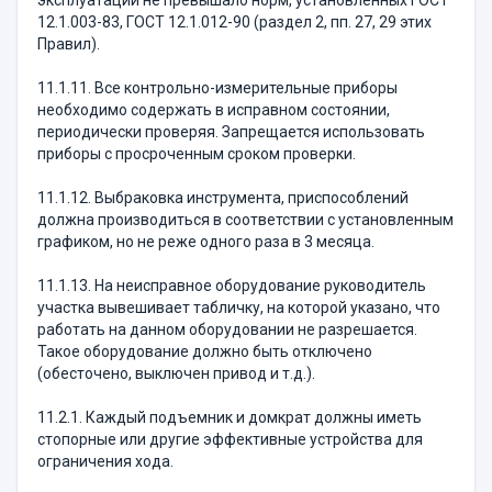
эксплуатации не превышало норм, установ­ленных ГОСТ
12.1.003-83, ГОСТ 12.1.012-90 (раздел 2, пп. 27, 29 этих
Правил).
11.1.11. Все контрольно-измерительные приборы
необходимо содержать в исправном состоянии,
периодически проверяя. Запрещается использовать
при­боры с просроченным сроком проверки.
11.1.12. Выбраковка инструмента, приспособлений
должна производиться в соответствии с установлен­ным
графиком, но не реже одного раза в 3 месяца.
11.1.13. На неисправное оборудование руководи­тель
участка вывешивает табличку, на которой ука­зано, что
работать на данном оборудовании не разре­шается.
Такое оборудование должно быть отключено
(обесточено, выключен привод и т.д.).
11.2.1. Каждый подъемник и домкрат должны иметь
стопорные или другие эффективные устройства для
ограничения хода.