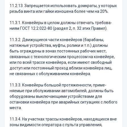
11.2.13. Запрещается использовать домкраты, у которых
резьба винта или гайки изношена более чем на 20%.
11.3.1. Конвейеры в целом должны отвечать требова­
ниям ГОСТ 12.2.022-80 (раздел 2, п. 32 этих Правил).
11.3.2. Движущиеся части конвейеров (барабаны,
натяжные устройства, муфты, ролики и т.п.) долж­ны
быть ограждены в зонах постоянных рабочих мест,
связанных с технологическим процессом на конвейе­ре,
или по всей трассе конвейера, если имеют свобод­ный
доступ или постоянный проход вблизи конвейе­ра лиц,
не связанных с обслуживанием конвейера.
11.3.3. Конвейеры большой протяженности, при­ме­
няемые при обслуживании автомобилей, должны быть
оборудованы выключающими устройствами для
остановки конвейера при аварийных ситуациях с любого
места.
11.3.4. На участках трассы конвейеров, находя­щихся вне
зоны видимости оператора с пульта уп­равления,