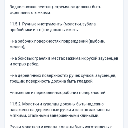
Задние ножки лестниц-стремянок должны быть
скреплены стяжками.
11.5.1. Ручные инструменты (молотки, зубила,
пробойники и т.п.) не должны иметь:
–на рабочих поверхностях повреждений (выбоин,
сколов);
–на боковых гранях в местах зажима их рукой заусенцев
и острых ребер;
–на деревянных поверхностях ручек сучков, за­усенцев,
трещин; поверхность должна быть глад­кой;
–наклепов и перекаленных рабочих поверхностей.
11.5.2. Молотки и кувалды должны быть надеж­но
насажены на деревянные ручки и плотно заклине­ны
мягкими, стальными завершенными клиньями.
Ручки молотков и кувалд должны быть изготов­лены с