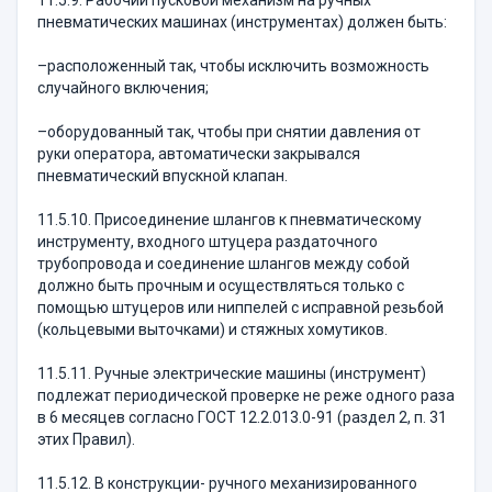
11.5.9. Рабочий пусковой механизм на ручных
пневматических машинах (инструментах) должен быть:
–расположенный так, чтобы исключить возмож­ность
случайного включения;
–оборудованный так, чтобы при снятии давле­ния от
руки оператора, автоматически закрывался
пневматический впускной клапан.
11.5.10. Присоединение шлангов к пневматичес­кому
инструменту, входного штуцера раздаточного
трубопровода и соединение шлангов между собой
должно быть прочным и осуществляться только с
помощью штуцеров или ниппелей с исправной резь­бой
(кольцевыми выточками) и стяжных хомутиков.
11.5.11. Ручные электрические машины (инстру­мент)
подлежат периодической проверке не реже одно­го раза
в 6 месяцев согласно ГОСТ 12.2.013.0-91 (раздел 2, п. 31
этих Правил).
11.5.12. В конструкции- ручного механизирован­ного