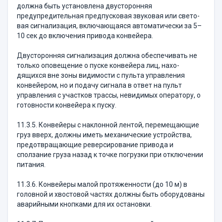
должна быть установлена двусторонняя
предупредительная предпусковая звуковая или свето­
вая сигнализация, включающаяся автоматически за 5–
10 сек до включения привода конвейера.
Двусторонняя сигнализация должна обеспечивать не
только оповещение о пуске конвейера лиц, нахо­
дящихся вне зоны видимости с пульта управления
конвейером, но и подачу сигнала в ответ на пульт
управления с участков трассы, невидимых операто­ру, о
готовности конвейера к пуску.
11.3.5. Конвейеры с наклонной лентой, переме­щающие
груз вверх, должны иметь механические устройства,
предотвращающие реверсирование при­вода и
сползание груза назад к точке погрузки при отключении
питания.
11.3.6. Конвейеры малой протяженности (до 10 м) в
головной и хвостовой частях должны быть обору­дованы
аварийными кнопками для их остановки.