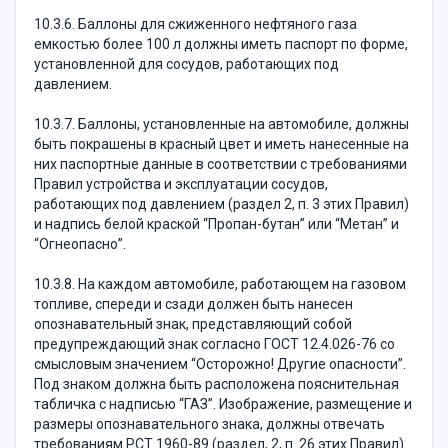
10.3.6. Баллоны для сжиженного нефтяного газа
емкостью более 100 л должны иметь паспорт по форме,
установленной для сосудов, работающих под
давлением.
10.3.7. Баллоны, установленные на автомобиле, долж­ны
быть покрашены в красный цвет и иметь на­несенные на
них паспортные данные в соответствии с требованиями
Правил устройства и эксплуатации сосудов,
работающих под давлением (раздел 2, п. 3 этих Правил)
и надпись белой краской “Пропан-бу­тан” или “Метан” и
“Огнеопасно”.
10.3.8. На каждом автомобиле, работающем на газовом
топливе, спереди и сзади должен быть нане­сен
опознавательный знак, представляющий собой
предупреждающий знак согласно ГОСТ 12.4.026-76 со
смысловым значением “Осторожно! Другие опас­ности”.
Под знаком должна быть расположена пояс­нительная
табличка с надписью “ГАЗ”. Изображение, размещение и
размеры опознавательного знака, должны отвечать
требованиям РСТ 1960-89 (раздел, 2, п. 26 этих Пра­вил).