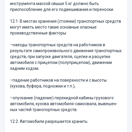
инструмента массой свыше 5 кг должно быть
приспособление для его подвешивания и переноски.
12.1. В местах хранения (стоянки) транспортных средств
могут иметь место такие основные опасные
производственные факторы:
–наезды транспортных средств на работников в
результате самопроизвольного движения транспорт­ных
средств, при запуске двигателя, сцепке и рас­цепке
автомобиля с прицепом (полуприцепом), дви­жении
задним ходом;
–падение работников на поверхности и с высоты
(кузова, буфера, подножки и т.п.);
–опускание (падение) перекидной кабины грузо­вого
автомобиля, кузова автомобиля-самосвала, вы­ве­шен­
ных частей транспортных средств.
12.2. Автомобили разрешается хранить: