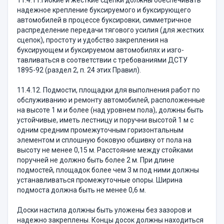
11.4.11.Гибкие и жесткие сцепки должны обес­печивать
надежное крепление буксируемого и букси­рующего
автомобилей в процессе буксировки, симмет­ричное
распределение передачи тягового усилия (для жестких
сцепок), простоту и удобство закрепления на
буксирующем и буксируемом автомобилях и изго­
тавливаться в соответствии с требованиями ДСТУ
1895-92 (раздел 2, п. 24 этих Правил).
11.4.12. Подмости, площадки для выполнения работ по
обслуживанию и ремонту автомобилей, рас­положенные
на высоте 1 м и более (над уровнем пола), должны быть
устойчивые, иметь лестницу и поручни высотой 1 м с
одним средним промежуточным гори­зонтальным
элементом и сплошную боковую обшив­ку от пола на
высоту не менее 0,15 м. Расстояние между стойками
поручней не должно быть более 2 м. При длине
подмостей, площадок более чем 3 м под ними должны
устанавливаться промежуточные опо­ры. Ширина
подмоста должна быть не менее 0,6 м.
Доски настила должны быть уложены без зазоров и
надежно закреплены. Концы досок должны нахо­диться