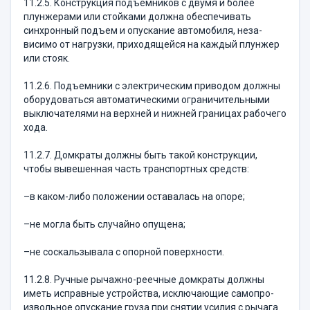
11.2.5. Конструкция подъемников с двумя и бо­лее
плунжерами или стойками должна обеспечивать
синхронный подъем и опускание автомобиля, неза­
висимо от нагрузки, приходящейся на каждый плун­жер
или стояк.
11.2.6. Подъемники с электрическим приводом должны
оборудоваться автоматическими ограничитель­ными
выключателями на верхней и нижней границах рабочего
хода.
11.2.7. Домкраты должны быть такой конструк­ции,
чтобы вывешенная часть транспортных средств:
–в каком-либо положении оставалась на опоре;
–не могла быть случайно опущена;
–не соскальзывала с опорной поверхности.
11.2.8. Ручные рычажно-реечные домкраты долж­ны
иметь исправные устройства, исключающие само­про­
извольное опускание груза при снятии усилия с рычага