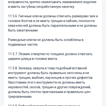
исправности, крепко захватывать зажимаемое изде­лие
и иметь на губках несработанную насечку.
11.5.6. Гаечные ключи должны отвечать разме­рам гаек и
головок болтов и не иметь трещин и забоин, плоскости
зева ключей должны быть парал­лельными и не должны
быть закатанными.
Разводные ключи не должны быть ослаблены в
подвижных частях.
11.5.7. Лезвие отвертки по толщине должно от­вечать
ширине шлица в головке винта.
11.5.8. Зенкера, сверла и тому подобный встав­ной
инструмент должны быть правильно заточены и не
иметь трещин, выбоин, заусенцев и прочих дефектов.
Хвостовики этого инструмента не должны иметь
неровностей, скосов, трещин и других повреждений,
должны быть плотно пригнанными и правильно цен­
трированными.