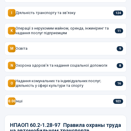
Діяльність транспорту та зв'язку
I
124
Операції з нерухомим майном, оренда, інжиніринг та
K
11
надання послуг підприємцям
Освіта
M
9
Охорона здоров'я та надання соціальної допомоги
N
8
Надання комунальних та індивідуальних послуг;
O
16
діяльність у сфері культури та спорту
Інші
0.00
923
НПАОП 60.2-1.28-97
Правила охраны труда
на автомобильном транспорте