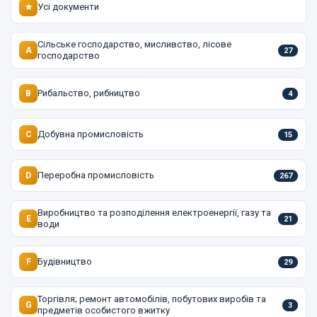
Усі документи
★
Сільське господарство, мисливство, лісове
A
27
господарство
Рибальство, рибництво
B
4
Добувна промисловість
C
15
Переробна промисловість
D
267
Виробництво та розподілення електроенергії, газу та
E
21
води
Будівництво
F
29
Торгівля; ремонт автомобілів, побутових виробів та
G
3
предметів особистого вжитку