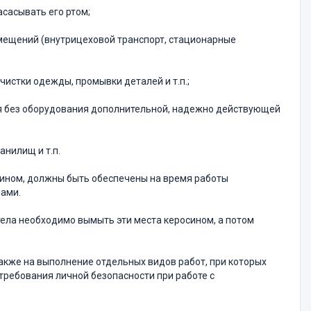
асасывать его ртом;
омещений (внутрицеховой транспорт, стационарные
истки одежды, промыв­ки деталей и т.п.;
 без оборудования до­пол­ни­тельной, надежно действующей
нилищ и т.п.
нзином, должны быть обес­печены на время работы
мами.
и тела необходимо вымыть эти места керосином, а потом
 также на выполнение отдельных видов работ, при которых
ребования личной безопасности при рабо­те с