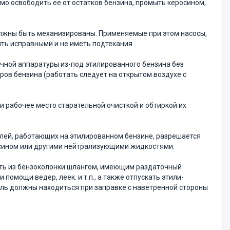
мо освободить ее от ос­татков бензина, промыть керосином,
должны быть механизирова­ны. Применяемые при этом насосы,
ть исправными и не иметь подтекания.
вочной аппаратуры из-под этилированного бензина без
в бензина (работать следует на открытом воз­духе с
и рабочее место старатель­ной очисткой и обтиркой их
илей, работающих на эти­лированном бензине, разрешается
осином или другими нейтрализующими жидкостями.
ть из бензоколонки шлан­гом, имеющим раздаточный
омощи ведер, леек. и т.п., а также отпускать этили­
тель должны находиться при заправке с наветренной стороны