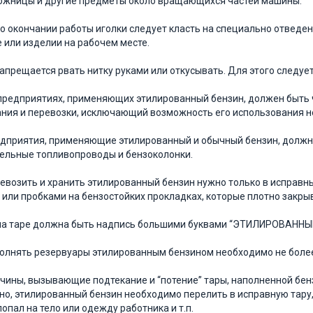
ожницы и другие предметы около вра­щающихся частей машины.
 По окончании работы иголки следует класть на специально отведе
 или изде­лии на рабочем месте.
 Запрещается рвать нитку руками или откусывать. Для этого следу
а предприятиях, применяющих этили­рован­ный бензин, должен быть 
ния и пе­ревозки, исключающий возможность его использова­ния н
редприятия, применяющие этилирован­ный и обычный бензин, должн
дельные топливопроводы и бензоколонки.
еревозить и хранить этилированный бен­зин нужно только в исправн
или пробками на бензостойких прокладках, которые плот­но закры
на таре должна быть надпись больши­ми буквами “ЭТИЛИРОВАННЫ
аполнять резервуары этилированным бен­зином необходимо не боле
ричины, вызывающие подтекание и “по­тение” тары, наполненной бен
о, этилирован­ный бензин необходимо перелить в исправную тару,
попал на тело или одежду работника и т.п.