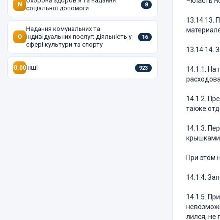
Охорона здоров'я та надання
–класть н
N
8
соціальної допомоги
13.14.13.
Надання комунальних та
материале
індивідуальних послуг; діяльність у
O
16
сфері культури та спорту
13.14.14.
Інші
0.00
923
14.1.1. Н
расходова
14.1.2. П
также от­
14.1.3. П
крышками 
При этом 
14.1.4. З
14.1.5. П
невозможн
лился, не 