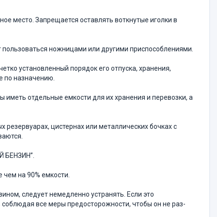
нное место. Запрещается оставлять воткнутые иголки в
ет пользоваться ножни­цами или другими приспособлениями.
четко установленный порядок его отпуска, хранения,
е по назначению.
ы иметь отдельные емкости для их хранения и перевозки, а
ых резервуарах, цистер­нах или металлических бочках с
ваются.
Й БЕНЗИН”.
е чем на 90% емкости.
зином, следует немед­ленно устранять. Если это
 соблюдая все меры предосторожности, чтобы он не раз­