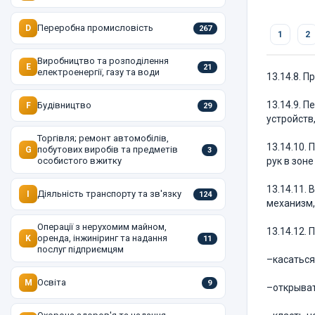
Переробна промисловість
D
267
1
2
Виробництво та розподілення
E
21
електроенергії, газу та води
13.14.8. 
13.14.9. 
Будівництво
F
29
устройств
Торгівля; ремонт автомобілів,
13.14.10.
побутових виробів та предметів
G
3
особистого вжитку
рук в зоне
13.14.11.
Діяльність транспорту та зв'язку
I
124
механизм,
Операції з нерухомим майном,
13.14.12.
оренда, інжиніринг та надання
K
11
послуг підприємцям
–касаться
Освіта
M
9
–открыват