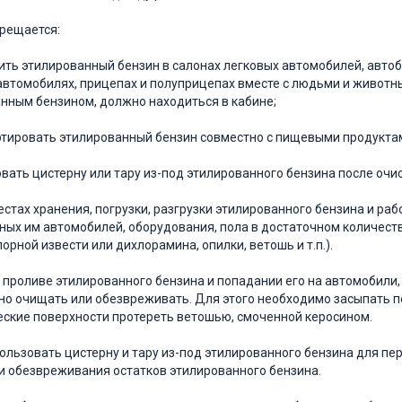
прещается:
ить этилированный бензин в салонах легковых автомобилей, автобус
автомоби­лях, прицепах и полуприцепах вместе с людьми и животн
нным бензином, должно находиться в кабине;
тировать этилированный бензин совме­стно с пищевыми продукт
вать цистерну или тару из-под этили­рованного бензина после очи
 местах хранения, погрузки, разгрузки этилированного бензина и ра
ных им автомобилей, оборудования, пола в достаточном количест
орной извести или дихлорамина, опилки, ветошь и т.п.).
ри проливе этилированного бензина и попадании его на автомобили,
о очи­щать или обезвреживать. Для этого необходимо за­сыпать п
ские поверхности протереть ве­тошью, смоченной керосином.
спользовать цистерну и тару из-под эти­лированного бензина для п
и обезврежи­вания остатков этилированного бензина.