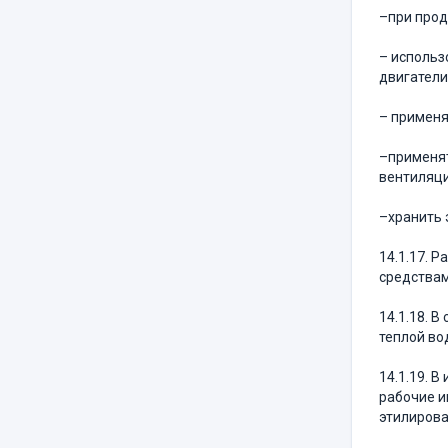
–при прод
– использ
двигатели и
– применя
–применят
вентиляци
–хранить 
14.1.17. 
средствам
14.1.18. 
теплой во
14.1.19. 
рабочие и
этилиров