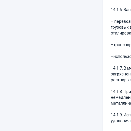
14.1.6. За
– перевоз
грузовых 
этилирова
–транспор
–использо
14.1.7. В
загрязнен
раствор хл
14.1.8. П
немедленн
металличе
14.1.9. И
удаления 