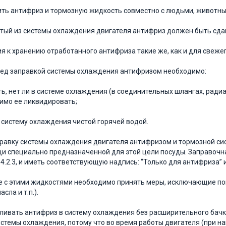
ть антифриз и тормозную жидкость совместно с людьми, животны
литый из системы охлаждения двигате­ля антифриз должен быть сдан
я к хранению отработанного антифриза такие же, как и для свежег
еред заправкой системы охлаждения анти­фризом необходимо:
, нет ли в системе охлаждения (в со­единительных шлангах, радиато
и­мо ее ликвидировать;
систему охлаждения чистой горячей водой.
аправку системы охлаждения двигателя антифризом и тормозной с
и специ­ально предназначенной для этой цели посуды. Зап­равочн
14.2.3, и иметь соответствую­щую надпись: “Только для антифриза”
е с этими жидкостями необходимо при­нять меры, исключающие поп
асла и т.п.).
Заливать антифриз в систему охлажде­ния без расширительного бачк
стемы охлаждения, потому что во время работы двигателя (при н