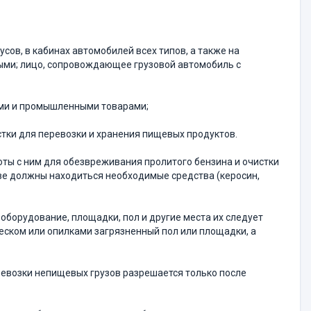
ов, в кабинах автомо­билей всех типов, а также на
ыми; лицо, сопровождающее грузовой автомо­биль с
ами и промышленными товарами;
стки для перевозки и хранения пищевых продуктов.
боты с ним для обезвре­живания пролитого бензина и очистки
ве должны находиться необходимые средства (керосин,
 оборудование, площад­ки, пол и другие места их следует
еском или опилками загрязненный пол или площадки, а
еревозки непищевых гру­зов разрешается только после