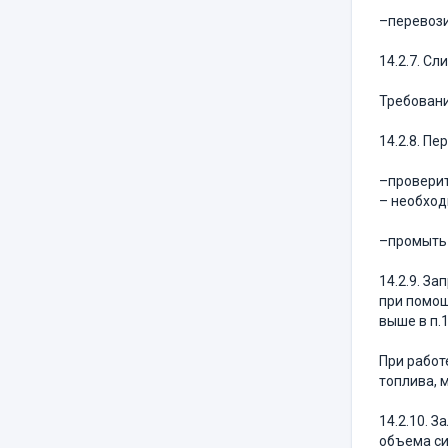
–перевози
14.2.7. С
Требовани
14.2.8. П
–проверить
– необход
–промыть 
14.2.9. З
при помощ
выше в п.
При работ
топлива, м
14.2.10. 
объема си