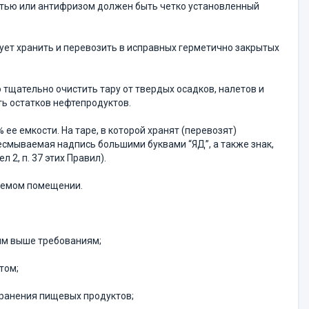
стью или антифризом должен быть четко установленный
ует хранить и перевозить в исправных герметично закрытых
о тщательно очистить тару от твердых осадков, налетов и
ть остатков нефтепродуктов.
 ее емкости. На таре, в которой хранят (перевозят)
несмываемая надпись большими буквами “ЯД”, а также знак,
 2, п. 37 этих Правил).
ваемом помещении.
ым выше требованиям;
том;
ранения пищевых про­дуктов;