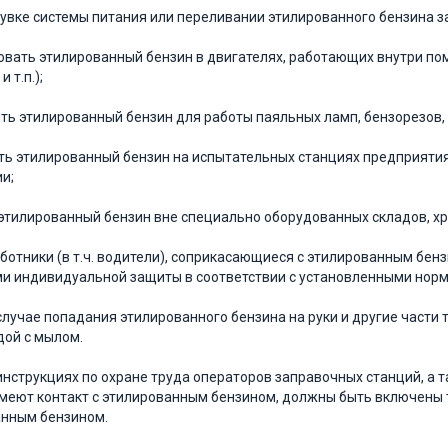
увке системы питания или перелива­нии этилированного бензина з
овать этилированный бензин в двигате­лях, работающих внутри п
 т.п.);
ть этилированный бензин для работы паяльных ламп, бензорезов, ч
ь этилированный бензин на испыта­тельных станциях предприятия
и;
этилированный бензин вне специально оборудованных складов, хра
Работники (в т.ч. водители), соприкасаю­щиеся с этилированным бе
и индивидуальной защиты в соответствии с установленными нор
В случае попадания этилированного бен­зина на руки и другие част
дой с мылом.
В инструкциях по охране труда операто­ров заправочных станций, а
меют контакт с этилированным бензином, должны быть включены т
анным бензином.