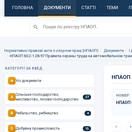
ГОЛОВНА
ДОКУМЕНТИ
СТАТТІ
ТЕМИ
П
Нормативно-правові акти з охорони праці (НПАОП)
Документи
I
НПАОП 60.2-1.28-97 Правила охраны труда на автомобильном тра
КАТЕГОРІЇ ЗА КВЕД
НПАОП 6
Усі документи
★
Сільське господарство,
НОМЕР
A
27
мисливство, лісове господарство
НПАОП 6
Рибальство, рибництво
B
4
Добувна промисловість
C
15