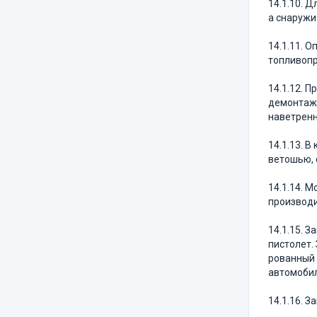
14.1.10. 
а снаружи
14.1.11. 
топливопр
14.1.12. 
демонтажа
наветренн
14.1.13. 
ветошью, 
14.1.14. 
производи
14.1.15. 
пистолет.
рованный 
автомобил
14.1.16. З