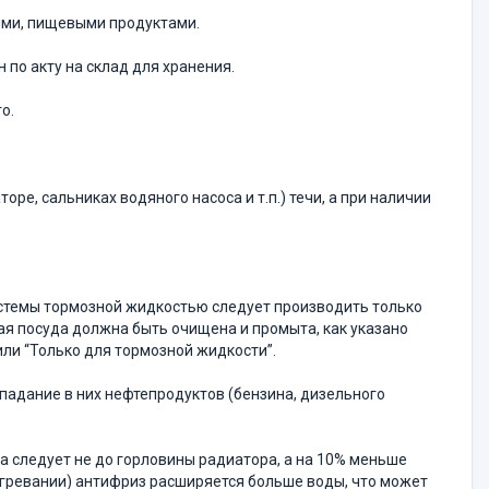
ми, пищевыми продук­тами.
 по акту на склад для хранения.
о.
ре, сальниках водя­ного насоса и т.п.) течи, а при наличии
истемы тормозной жидко­стью следует производить только
ая посуда должна быть очищена и промыта, как указано
 или “Только для тормозной жидкости”.
адание в них нефтепро­дуктов (бензина, дизельного
а следует не до горло­вины радиатора, а на 10% меньше
агревании) антифриз расширяется больше воды, что может