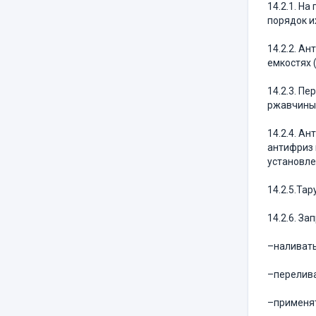
14.2.1. Н
порядок и
14.2.2. А
емкостях 
14.2.3. П
ржавчины,
14.2.4. А
антифриз 
установле
14.2.5.Та
14.2.6. За
–наливать
–перелива
–применят