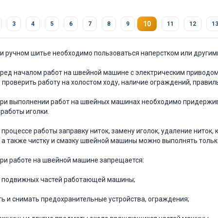
10
3
4
5
6
7
8
9
11
12
1
При ручном шитье необходимо пользо­ваться наперстком или друг
Перед началом работ на швейной маши­не с электрическим привод
, прове­рить работу на холостом ходу, наличие ограждений, прави
 При выполнении работ на швейных машинах необходимо придержи
 рабо­ты иголки.
 В процессе работы заправку ниток, за­мену иголок, удаление ниток
 а так­же чистку и смазку швейной машины можно выпол­нять толь
 При работе на швейной машине запре­щается:
 подвижных частей работающей маши­ны;
ь и снимать предохранительные уст­рой­ства, ограждения;