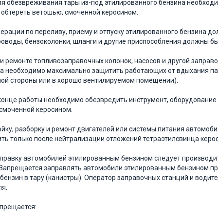
Для обезвреживания тары из-под этили­рованного бензина необходи
 обте­реть ветошью, смоченной керосином.
Операции по переливу, приему и отпуску этилированного бензина 
оводы, бензоколонки, шланги и другие приспособления должны бы
При ремонте топливозаправочных коло­нок, насосов и другой запра
 необхо­димо максимально защитить работающих от вдыха­ния паро
ой стороны или в хорошо вентили­руемом помещении).
В конце работы необходимо обезвредить инструмент, оборудование 
смоченной керосином.
Мойку, разборку и ремонт двигателей или системы питания автомоб
ть толь­ко после нейтрализации отложений тетраэтилсвинца кер
Заправку автомобилей этилированным бензином следует производи
 Запрещается заправлять автомобили этилированным бензином при п
бензин в тару (канистры). Оператор запра­вочных станций и води
я.
апрещается: