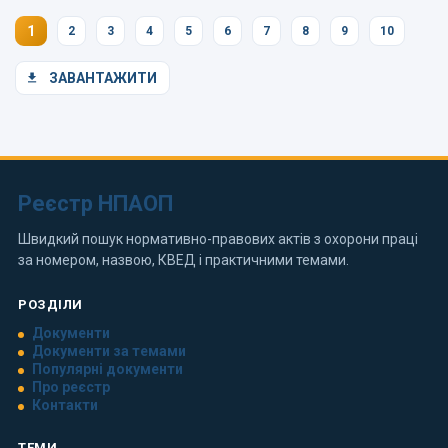
1
2
3
4
5
6
7
8
9
10
ЗАВАНТАЖИТИ
Реєстр НПАОП
Швидкий пошук нормативно-правових актів з охорони праці
за номером, назвою, КВЕД і практичними темами.
РОЗДІЛИ
Документи
Документи за темами
Популярні документи
Про реєстр
Контакти
ТЕМИ