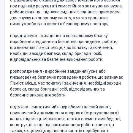
cтрахувального каната для забезпечення його безпеки
при падінні у результаті самостійного затягування вузла;
робоче сидіння - підвісне сидіння, з'єднане з пристроєм
для спуску по опорному канату, з якого працівник
виконує роботу на висоті в безопорному просторі;
наряд-допуск - складене на спеціальному бланку
виробниче завдання на безпечне проведення роботи,
що визначає її зміст, місце, час початку і закінчення,
необхідні заходи безпеки, склад бригади і осіб,
відповідальних за безпечне виконання роботи;
розпорядження - виробниче завдання (усне або
письмове) на безпечне проведення роботи, що визначає
її зміст, місце, час початку і закінчення, необхідні заходи
безпеки, склад бригади і осіб, відповідальних за
безпечне виконання роботи;
відтяжка - синтетичний шнур або металевий канат,
призначений для зміщення опорного (cтрахувального)
каната від місць можливого тертя з елементами будівлі,
конструкції тощо під час виконання робіт на висоті, а
також, якщо місця кріплення канатів перебувають