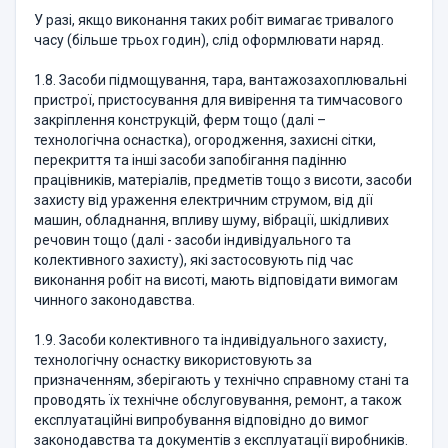
У разі, якщо виконання таких робіт вимагає тривалого
часу (більше трьох годин), слід оформлювати наряд.
1.8. Засоби підмощування, тара, вантажозахоплювальні
пристрої, пристосування для вивірення та тимчасового
закріплення конструкцій, ферм тощо (далі –
технологічна оснастка), огородження, захисні сітки,
перекриття та інші засоби запобігання падінню
працівників, матеріалів, предметів тощо з висоти, засоби
захисту від ураження електричним струмом, від дії
машин, обладнання, впливу шуму, вібрації, шкідливих
речовин тощо (далі - засоби індивідуального та
колективного захисту), які застосовують під час
виконання робіт на висоті, мають відповідати вимогам
чинного законодавства.
1.9. Засоби колективного та індивідуального захисту,
технологічну оснастку використовують за
призначенням, зберігають у технічно справному стані та
проводять їх технічне обслуговування, ремонт, а також
експлуатаційні випробування відповідно до вимог
законодавства та документів з експлуатації виробників.