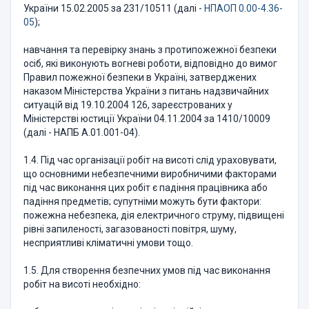
України 15.02.2005 за 231/10511 (далі -
НПАОП 0.00-4.36-
05
);
навчання та перевірку знань з протипожежної безпеки
осіб, які виконують вогневі роботи, відповідно до вимог
Правил пожежної безпеки в Україні, затверджених
наказом Міністерства України з питань надзвичайних
ситуацій від 19.10.2004 126, зареєстрованих у
Міністерстві юстиції України 04.11.2004 за 1410/10009
(далі - НАПБ А.01.001-04).
1.4. Під час організації робіт на висоті слід ураховувати,
що основними небезпечними виробничими факторами
під час виконання цих робіт є падіння працівника або
падіння предметів; супутніми можуть бути фактори:
пожежна небезпека, дія електричного струму, підвищені
рівні запиленості, загазованості повітря, шуму,
несприятливі кліматичні умови тощо.
1.5. Для створення безпечних умов під час виконання
робіт на висоті необхідно: