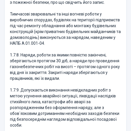
з пожежної безпеки, про що свідчить його запис.
Тимчасові зварювальні та інші вогневі роботи у
виробничих спорудах, будівлях на території підприємств
під час ремонту обладнання або монтажу будівельних
конструкцій (крім приватних будівельних майданчиків та
домоволодінь) виконуються за нарядом, наведеним у
НАПБ А.01.001-04.
1.7.8. Наряди, роботи за якими повністю закінчені,
зберігаються протягом 30 діб, а наряди про проведення
газонебезпечних робіт на висоті – протягом одного року
від дня їх закриття. Закриті наряди зберігаються у
працівників, які їх видали.
1.7.9. Допускається виконання невідкладних робіт з
метою усунення аварійної ситуації, ліквідації наслідків
стихійного лиха, катастрофи або аварії за
розпорядженням без оформлення наряду, але з
обов`язковим дотриманням необхідних заходів безпеки
під безпосереднім наглядом відповідальної посадової
особи.