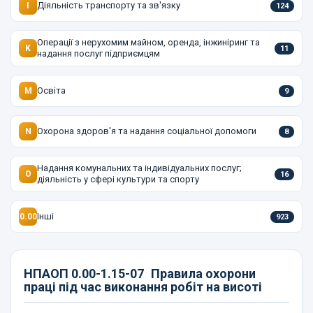
Діяльність транспорту та зв'язку
I
124
Операції з нерухомим майном, оренда, інжиніринг та
K
11
надання послуг підприємцям
Освіта
M
9
Охорона здоров'я та надання соціальної допомоги
N
8
Надання комунальних та індивідуальних послуг;
O
16
діяльність у сфері культури та спорту
Інші
0.00
923
НПАОП 0.00-1.15-07
Правила охорони
праці під час виконання робіт на висоті