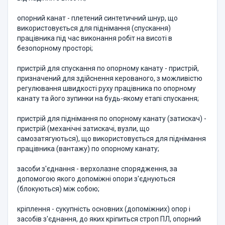
опорний канат - плетений синтетичний шнур, що
використовується для піднімання (спускання)
працівника під час виконання робіт на висоті в
безопорному просторі;
пристрій для спускання по опорному канату - пристрій,
призначений для здійснення керованого, з можливістю
регулювання швидкості руху працівника по опорному
канату та його зупинки на будь-якому етапі спускання;
пристрій для піднімання по опорному канату (затискач) -
пристрій (механічні затискачі, вузли, що
самозатягуються), що використовується для піднімання
працівника (вантажу) по опорному канату;
засоби з'єднання - верхолазне спорядження, за
допомогою якого допоміжні опори з'єднуються
(блокуються) між собою;
кріплення - сукупність основних (допоміжних) опор і
засобів з'єднання, до яких кріпиться строп ПЛ, опорний