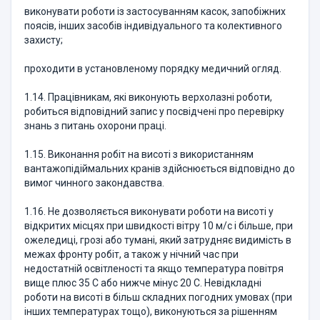
виконувати роботи із застосуванням касок, запобіжних
поясів, інших засобів індивідуального та колективного
захисту;
проходити в установленому порядку медичний огляд.
1.14. Працівникам, які виконують верхолазні роботи,
робиться відповідний запис у посвідчені про перевірку
знань з питань охорони праці.
1.15. Виконання робіт на висоті з використанням
вантажопідіймальних кранів здійснюється відповідно до
вимог чинного закондавства.
1.16. Не дозволяється виконувати роботи на висоті у
відкритих місцях при швидкості вітру 10 м/с і більше, при
ожеледиці, грозі або тумані, який затрудняє видимість в
межах фронту робіт, а також у нічний час при
недостатній освітленості та якщо температура повітря
вище плюс 35 С або нижче мінус 20 С. Невідкладні
роботи на висоті в більш складних погодних умовах (при
інших температурах тощо), виконуються за рішенням