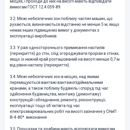
місцях, і проходи до них на висоті мають відповідати
вимогам ГОСТ 12.4.059-89.
3.2. Межі небезпечних зон поблизу частин машин, що
рухаються, визначаються відстанню не менше 5 м, якщо
немає інших підвищених вимог у документах з
експлуатації виробників.
3.3. У разі одностороннього примикання настилів
(перекриття) до стін, слід огороджувати прорізи в стінах,
якщо їх нижній край розташований на висоті менше 0,7 м
від рівня настилу (перекриття).
3.4. Межі небезпечних зон в місцях, над якими
переміщуються вантажі вантажопідіймальними
кранами, а також поблизу будівель і споруд під час
здійснення будівництва, монтажу (демонтажу)
конструкцій і обладнання, ремонту, реконструкції,
експлуатації тощо об`єктівта під час
електрозварювальних робіт на висоті зазначені у СНиП
ІІІ-4-80*. виконання
3.5. Площадки та драбини мають відповідати вимогам