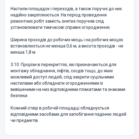
Настили площадок і переходів, а також поручні до них
надійно закріплюються. На період проведення
ремонтних робіт замість знятих поручнів слід
установлювати тимчасові справні огородження.
Ширина проходів до робочих місць і на робочих місцях
встановлюється не менша 0,6 м, а висота проходів - не
менша 1,8 м.
3.10. Прорізи в перекриттях, які призначаються для
монтажу обладнання, ліфтів, сходів тощо, до яких
можливий доступ людей, слід закрити суцільними
настилами або обладнати огородженнями із
вивішеними на них відповідними плакатами та знаками
безпеки.
Кожний отвір в робочій площадці обладнується
відповідними засобами для запобігання падінню людей
чи предметів.