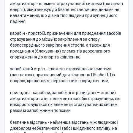
амортизатор - елемент страхувальної системи (поглинач
енергії), який знижує до безпечної величини динамічне
навантаження, що діє на тіло людини при зупинці його
падіння;
карабін - пристрій, призначений для приєднання засобів
страхування до місць їх закріплення за опору,
безпосереднього закріплення стропа, а також для
приєднання (блокування) елементів верхолазного
спорядження до опор та кріплення;
запобіжний строп - елемент страхувальної системи
(ланцюжок), призначений для з'єднання ПБ або ПЛ із
опорою, кріпленням, верхолазним спорядженням;
приладдя - карабіни, запобіжні стропи (далі – стропи),
амортизатори та інші елементи засобів страхування, які
використовуються як елементи страхувальних систем
разом із запобіжними поясами;
безпечна відстань - найменша відстань між людиною і
джерелом небезпечного і (або) шкідливого впливу, на