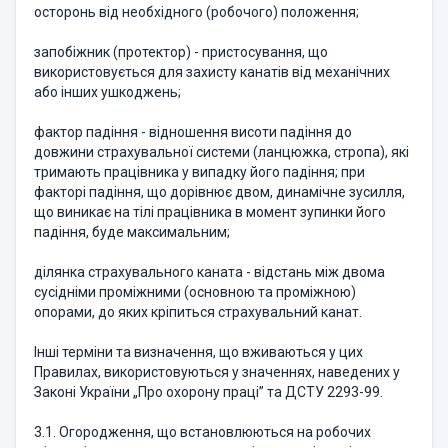
осторонь від необхідного (робочого) положення;
запобіжник (протектор) - пристосування, що
використовується для захисту канатів від механічних
або інших ушкоджень;
фактор падіння - відношення висоти падіння до
довжини страхувальної системи (ланцюжка, стропа), які
тримають працівника у випадку його падіння; при
факторі падіння, що дорівнює двом, динамічне зусилля,
що виникає на тілі працівника в момент зупинки його
падіння, буде максимальним;
ділянка страхувального каната - відстань між двома
сусідніми проміжними (основною та проміжною)
опорами, до яких кріпиться страхувальний канат.
Інші терміни та визначення, що вживаються у цих
Правилах, використовуються у значеннях, наведених у
Законі України „Про охорону праці” та ДСТУ 2293-99.
3.1. Огородження, що встановлюються на робочих