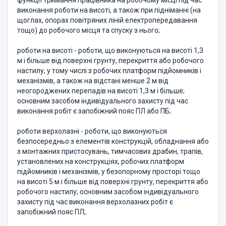
функції тримання працівника на робочому місці під час
виконання роботи на висоті, а також при підніманні (на
щоглах, опорах повітряних ліній електропередавання
тощо) до робочого місця та спуску з нього;
роботи на висоті - роботи, що виконуються на висоті 1,3
м і більше від поверхні грунту, перекриття або робочого
настилу, у тому числі з робочих платформ підйомників і
механізмів, а також на відстані менше 2 м від
неогороджених перепадів на висоті 1,3 м і більше;
основним засобом індивідуального захисту під час
виконання робіт є запобіжний пояс ПЛ або ПБ;
роботи верхолазні - роботи, що виконуються
безпосередньо з елементів конструкцій, обладнання або
з монтажних пристосувань, тимчасових драбин, трапів,
установлених на конструкціях, робочих платформ
підйомників і механізмів, у безопорному просторі тощо
на висоті 5 м і більше від поверхні грунту, перекриття або
робочого настилу; основним засобом індивідуального
захисту під час виконання верхолазних робіт є
запобіжний пояс ПЛ;