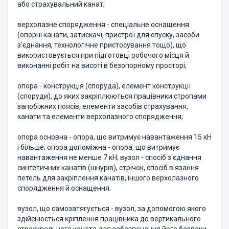
або cтрахувальний канат;
верхолазне спорядження - спеціальне оснащення
(опорні канати, затискачі, пристрої для спуску, засоби
з'єднання, технологічне пристосування тощо), що
використовується при підготовці робочого місця й
виконанні робіт на висоті в безопорному просторі;
опора - конструкція (споруда), елемент конструкції
(споруди), до яких закріплюються працівники стропами
запобіжних поясів, елементи засобів страхування,
канати та елементи верхолазного спорядження;
опора основна - опора, що витримує навантаження 15 кН
і більше; опора допоміжна - опора, що витримує
навантаження не менше 7 кН; вузол - спосіб з'єднання
синтетичних канатів (шнурів), стрічок, спосіб в'язання
петель для закріплення канатів, іншого верхолазного
спорядження й оснащення;
вузол, що самозатягується - вузол, за допомогою якого
здійснюється кріплення працівника до вертикального