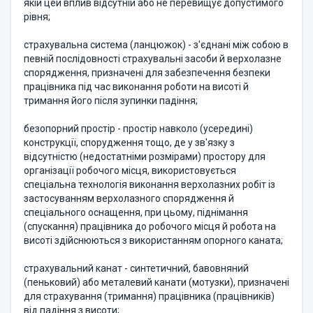
якій цей вплив відсутній або не перевищує допустимого
рівня;
страхувальна система (ланцюжок) - з'єднані між собою в
певній послідовності страхувальні засоби й верхолазне
спорядження, призначені для забезпечення безпеки
працівника під час виконання роботи на висоті й
тримання його після зупинки падіння;
безопорний простір - простір навколо (усередині)
конструкції, спорудження тощо, де у зв'язку з
відсутністю (недостатніми розмірами) простору для
організації робочого місця, використовується
спеціальна технологія виконання верхолазних робіт із
застосуванням верхолазного спорядження й
спеціального оснащення, при цьому, піднімання
(спускання) працівника до робочого місця й робота на
висоті здійснюються з використанням опорного каната;
страхувальний канат - синтетичний, бавовняний
(пеньковий) або металевий канати (мотузки), призначені
для страхування (тримання) працівника (працівників)
від падіння з висоти;