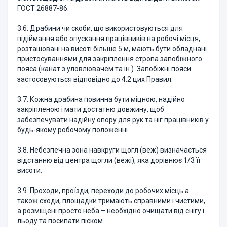
ГОСТ 26887-86.
3.6. Драбини чи скоби, що використовуються для
підіймання або опускання працівників на робочі місця,
розташовані на висоті більше 5 м, мають бути обладнані
пристосуваннями для закріплення стропа запобіжного
пояса (канат з уловлювачем та ін.). Запобіжні пояси
застосовуються відповідно до 4.2 цих Правил.
3.7. Кожна драбина повинна бути міцною, надійно
закріпленою і мати достатню довжину, щоб
забезпечувати надійну опору для рук та ніг працівників у
будь-якому робочому положенні.
3.8. Небезпечна зона навкруги щогл (веж) визначається
відстанню від центра щогли (вежі), яка дорівнює 1/3 її
висоти.
3.9. Проходи, проїзди, переходи до робочих місць а
також сходи, площадки тримають справними і чистими,
а розміщені просто неба – необхідно очищати від снігу і
льоду та посипати піском.