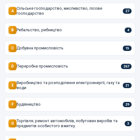
Сільське господарство, мисливство, лісове
A
27
господарство
Рибальство, рибництво
B
4
Добувна промисловість
C
15
Переробна промисловість
D
267
Виробництво та розподілення електроенергії, газу та
E
21
води
Будівництво
F
29
Торгівля; ремонт автомобілів, побутових виробів та
G
3
предметів особистого вжитку