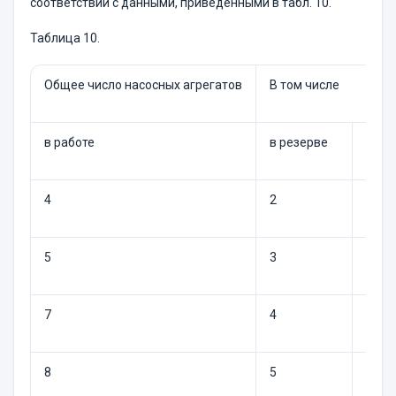
соответствии с данными, приведенными в табл. 10.
Таблица 10.
Общее число насосных агрегатов
В том числе
в работе
в резерве
в ре
4
2
1
5
3
1
7
4
2
8
5
2