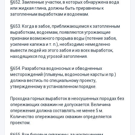
§652. Заиленные участки, в которых обнаружена вода
или жидкая глина, должны быть приравнены к
затопленным выработкам и водоемам.
§653. Когда в забое, приближающемся к затопленным
выработкам, водоемам, появляются угрожающие
признаки возможного прорыва воды (потение забоя,
усиление капежа и т. п.), необходимо немедленно
вывести людей из этого забоя и из всех выработок,
находящихся под угрозой затопления.
§654. Разработка водоносных и обводненных
месторождений (плывуны, водоносные карсты и пр.)
должна вестись по специальному проекту,
утвержденному в установленном порядке.
Проходка горных выработок в неосушенных породах без
опережающих скважин не допускается. Величина
опережения должна составлять не менее 5 м.
Количество опережающих скважин определяется
проектом.
§655. Все буровые скважины, за исключением