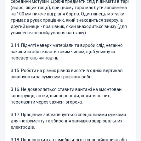
середини мотузки. Дрібні предмети слід підіймати в тарі
(відро, ящик тощо), при цьому тара має бути заповнена
на 100 мм нижче від рівня бортів. Один кінець мотузки
тримає в руках працівник, який знаходиться зверху, а
другий кінець - працівник, який знаходиться внизу (для
уникнення розгойдування вантажу).
3.14. Підняті наверх матеріали та вироби слід негайно
закріпити або скласти таким чином, щоб уникнути
перевертань чи падінь.
3.15. Роботи на різних рівнях висоти в однієї вертикалі
виконувати за сумісним графіком робіт.
3.16. Не дозволяється ставити вантажі на змонтовані
конструкції, лотки, шинопроводи, ходити по них,
перелазити через захисні огорожі.
3.17. Працівник забезпечується спеціальними сумками
для інструменту та збирання залишків зварювальних
електродів.
3.18. Працювати з автомобільного гідропідйомника або