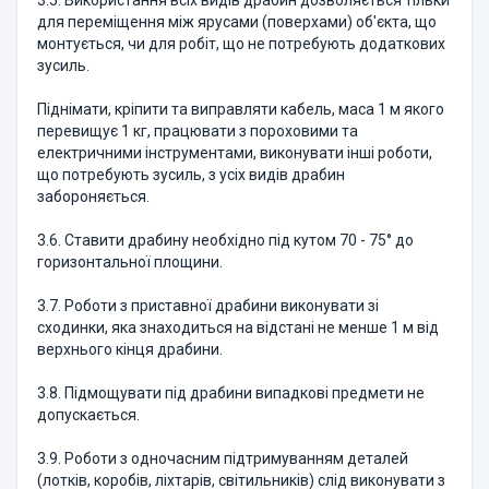
3.5. Використання всіх видів драбин дозволяється тільки
для переміщення між ярусами (поверхами) об'єкта, що
монтується, чи для робіт, що не потребують додаткових
зусиль.
Піднімати, кріпити та виправляти кабель, маса 1 м якого
перевищує 1 кг, працювати з пороховими та
електричними інструментами, виконувати інші роботи,
що потребують зусиль, з усіх видів драбин
забороняється.
3.6. Ставити драбину необхідно під кутом 70 - 75° до
горизонтальної площини.
3.7. Роботи з приставної драбини виконувати зі
сходинки, яка знаходиться на відстані не менше 1 м від
верхнього кінця драбини.
3.8. Підмощувати під драбини випадкові предмети не
допускається.
3.9. Роботи з одночасним підтримуванням деталей
(лотків, коробів, ліхтарів, світильників) слід виконувати з