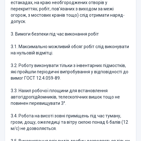
естакадах, на краю необгороджених отворів у
перекриттях; робіт, пов'язаних з виходом за межі
огорож, з мостових кранів тощо) слід отримати наряд-
допуск.
3. Вимоги безпеки під час виконання робіт
3.1. Максимально можливий обсяг робіт слід виконувати
на нульовій відмітці.
3.2. Роботу виконувати тільки з інвентарних підмостків,
які пройшли періодичні випробування у відповідності до
вимог ГОСТ 12.4.059-89.
3.3. Нахил робочої площини для встановлення
автогідропідйомників, телескопічних вишок тощо не
повинен перевищувати 3°.
3.4. Робота на висоті зовні приміщень під час туману,
грози, дощу, ожеледиці та вітру силою понад 6 балів (12
м/с) не дозволяється.