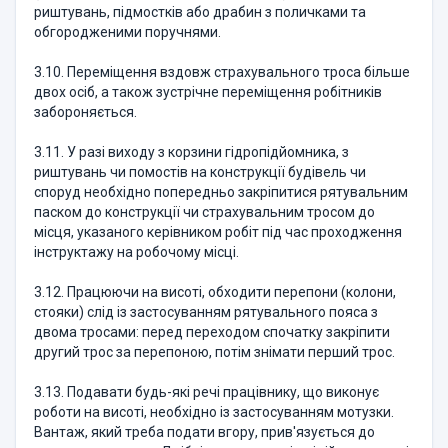
риштувань, підмостків або драбин з поличками та
обгородженими поручнями.
3.10. Переміщення вздовж страхувального троса більше
двох осіб, а також зустрічне переміщення робітників
забороняється.
3.11. У разі виходу з корзини гідропідйомника, з
риштувань чи помостів на конструкції будівель чи
споруд необхідно попередньо закріпитися рятувальним
паском до конструкції чи страхувальним тросом до
місця, указаного керівником робіт під час проходження
інструктажу на робочому місці.
3.12. Працюючи на висоті, обходити перепони (колони,
стояки) слід із застосуванням рятувального пояса з
двома тросами: перед переходом спочатку закріпити
другий трос за перепоною, потім знімати перший трос.
3.13. Подавати будь-які речі працівнику, що виконує
роботи на висоті, необхідно із застосуванням мотузки.
Вантаж, який треба подати вгору, прив'язується до