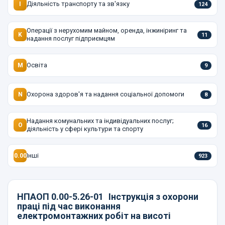
Діяльність транспорту та зв'язку
I
124
Операції з нерухомим майном, оренда, інжиніринг та
K
11
надання послуг підприємцям
Освіта
M
9
Охорона здоров'я та надання соціальної допомоги
N
8
Надання комунальних та індивідуальних послуг;
O
16
діяльність у сфері культури та спорту
Інші
0.00
923
НПАОП 0.00-5.26-01
Інструкція з охорони
праці під час виконання
електромонтажних робіт на висоті