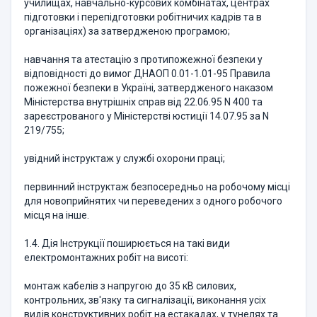
училищах, навчально-курсових комбінатах, центрах
підготовки і перепідготовки робітничих кадрів та в
організаціях) за затвердженою програмою;
навчання та атестацію з протипожежної безпеки у
відповідності до вимог ДНАОП 0.01-1.01-95 Правила
пожежної безпеки в Україні, затвердженого наказом
Міністерства внутрішніх справ від 22.06.95 N 400 та
зареєстрованого у Міністерстві юстиції 14.07.95 за N
219/755;
увідний інструктаж у службі охорони праці;
первинний інструктаж безпосередньо на робочому місці
для новоприйнятих чи переведених з одного робочого
місця на інше.
1.4. Дія Інструкції поширюється на такі види
електромонтажних робіт на висоті:
монтаж кабелів з напругою до 35 кВ силових,
контрольних, зв'язку та сигналізації, виконання усіх
видів конструктивних робіт на естакадах, у тунелях та