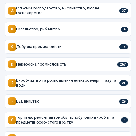
Сільське господарство, мисливство, лісове
A
27
господарство
Рибальство, рибництво
B
4
Добувна промисловість
C
15
Переробна промисловість
D
267
Виробництво та розподілення електроенергії, газу та
E
21
води
Будівництво
F
29
Торгівля; ремонт автомобілів, побутових виробів та
G
3
предметів особистого вжитку