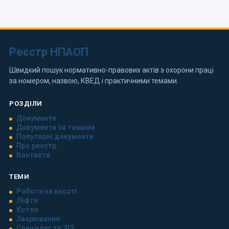
Реєстр НПАОП
Швидкий пошук нормативно-правових актів з охорони праці
за номером, назвою, КВЕД і практичними темами.
РОЗДІЛИ
Документи
Документи за темами
Популярні документи
Про реєстр
Контакти
ТЕМИ
Роботи на висоті
Ліфти
Котли
Зварювання
Спецодяг та ЗІЗ