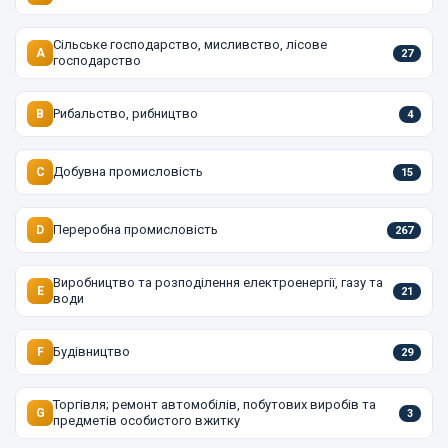
Сільське господарство, мисливство, лісове
A
27
господарство
Рибальство, рибництво
B
4
Добувна промисловість
C
15
Переробна промисловість
D
267
Виробництво та розподілення електроенергії, газу та
E
21
води
Будівництво
F
29
Торгівля; ремонт автомобілів, побутових виробів та
G
3
предметів особистого вжитку