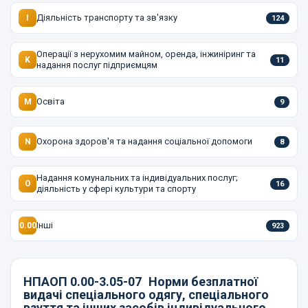
Діяльність транспорту та зв'язку
I
124
Операції з нерухомим майном, оренда, інжиніринг та
K
11
надання послуг підприємцям
Освіта
M
9
Охорона здоров'я та надання соціальної допомоги
N
8
Надання комунальних та індивідуальних послуг;
O
16
діяльність у сфері культури та спорту
Інші
0.00
923
НПАОП 0.00-3.05-07
Норми безплатної
видачі спеціального одягу, спеціального
взуття та інших засобів індивідуального