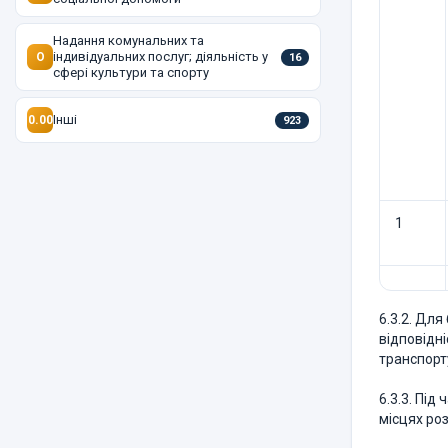
Надання комунальних та
індивідуальних послуг; діяльність у
O
16
сфері культури та спорту
Інші
0.00
923
1
6.3.2. Дл
відповідн
транспорт
6.3.3. Під
місцях ро