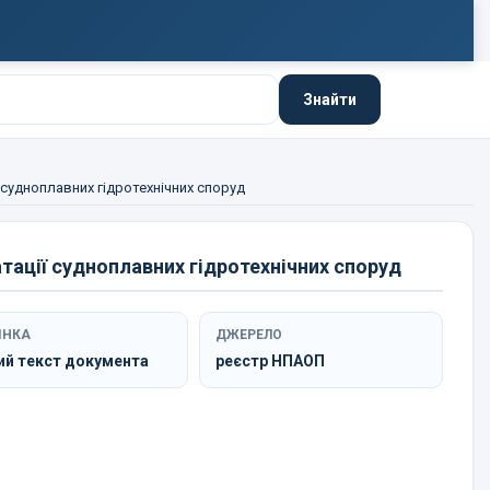
Знайти
ї судноплавних гідротехнічних споруд
атації судноплавних гідротехнічних споруд
ІНКА
ДЖЕРЕЛО
ий текст документа
реєстр НПАОП