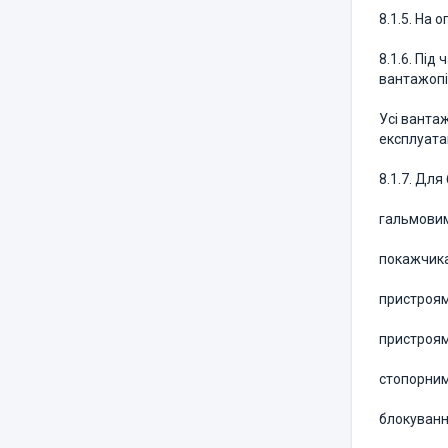
8.1.5. На
8.1.6. Під
вантажопід
Усі ванта
експлуата
8.1.7. Для
гальмовим
покажчика
пристроям
пристроям
стопорним
блокуванн