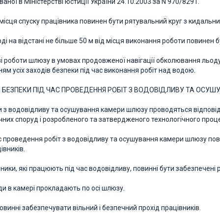
аної в Міністерстві юстиції України 24.10.2003 за N 970/8291.
ля місця спуску працівника повинен бути рятувальний круг з кидаль
воді на відстані не більше 50 м від місця виконання роботи повинен
азі роботи шлюзу в умовах продовженої навігації обколювання льоду 
ям усіх заходів безпеки під час виконання робіт над водою.
И БЕЗПЕКИ ПІД ЧАС ПРОВЕДЕННЯ РОБІТ З ВОДОВІДЛИВУ ТА ОСУ
ти з водовідливу та осушування камери шлюзу проводяться відповід
ічних споруд і розробленого та затвердженого технологічного проц
час проведення робіт з водовідливу та осушування камери шлюзу по
івників.
івники, які працюють під час водовідливу, повинні бути забезпечен
ди в камері прокладають по осі шлюзу.
овинні забезпечувати вільний і безпечний прохід працівників.