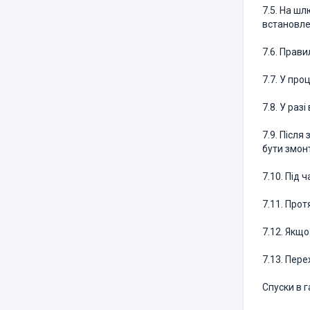
7.5. На ш
встановле
7.6. Прав
7.7. У про
7.8. У ра
7.9. Після
бути змон
7.10. Під 
7.11. Прот
7.12. Якщ
7.13. Пер
Спуски в г