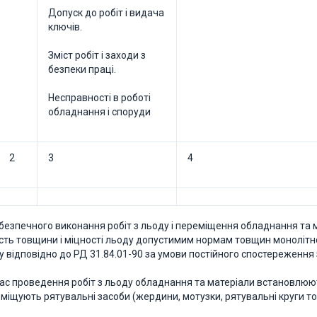
Допуск до робіт і видача
ключів.
Зміст робіт і заходи з
безпеки праці.
Несправності в роботі
обладнання і споруди
2
3
4
я безпечного виконання робіт з льоду і переміщення обладнання та 
ість товщини і міцності льоду допустимим нормам товщин монолітно
у відповідно до РД 31.84.01-90 за умови постійного спостереження 
 час проведення робіт з льоду обладнання та матеріали встановлюют
зміщують рятувальні засоби (жердини, мотузки, рятувальні круги т