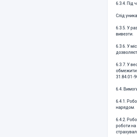
6.3.4. Пі
Слід уника
6.3.5. У р
вивезти.
6.3.6. У 
дозволяєт
6.3.7. У в
обмежити 
31.84.01-9
6.4. Вимо
6.4.1. Роб
нарядом.
6.4.2. Ро
роботи на 
страхувал