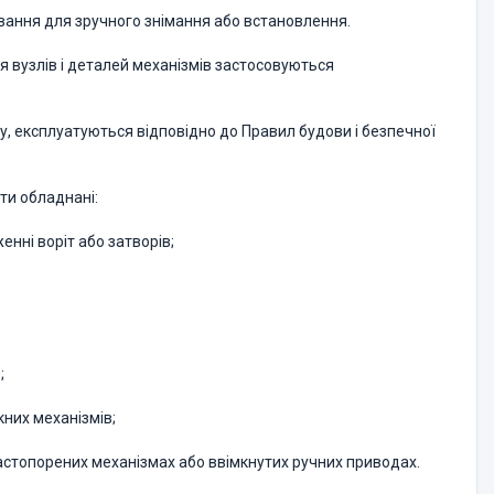
сування для зручного знімання або встановлення.
ня вузлів і деталей механізмів застосовуються
у, експлуатуються відповідно до Правил будови і безпечної
ути обладнані:
нні воріт або затворів;
;
них механізмів;
стопорених механізмах або ввімкнутих ручних приводах.