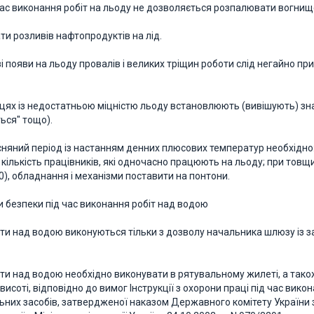
д час виконання робіт на льоду не дозволяється розпалювати вогнищ
ти розливів нафтопродуктів на лід.
азі появи на льоду провалів і великих тріщин роботи слід негайно при
місцях із недостатньою міцністю льоду встановлюють (вивішують) зн
ься" тощо).
есняний період із настанням денних плюсових температур необхідно:
кількість працівників, які одночасно працюють на льоду; при товщи
0), обладнання і механізми поставити на понтони.
ги безпеки під час виконання робіт над водою
оти над водою виконуються тільки з дозволу начальника шлюзу із зап
боти над водою необхідно виконувати в рятувальному жилеті, а тако
висоті, відповідно до вимог Інструкції з охорони праці під час вик
ьних засобів, затвердженої наказом Державного комітету України з 