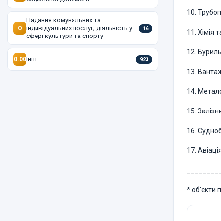
10. Трубо
Надання комунальних та
індивідуальних послуг; діяльність у
O
16
11. Хімія 
сфері культури та спорту
12. Бурил
Інші
0.00
923
13. Ванта
14. Метало
15. Заліз
16. Судно
17. Авіац
________
* oб'єкти