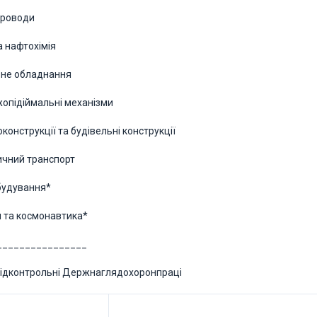
проводи
та нафтохімія
ьне обладнання
жопідіймальні механізми
конструкції та будівельні конструкції
ничний транспорт
будування*
ія та космонавтика*
________________
 підконтрольні Держнаглядохоронпраці