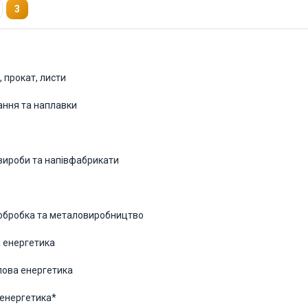
3
, прокат, листи
ання та наплавки
вироби та напівфабрикати
обробка та металовиробництво
а енергетика
лова енергетика
 енергетика*