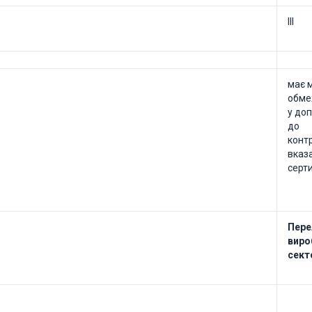
ІІІ
має 
обме
у доп
до
конт
вказ
серти
Пере
виро
сект