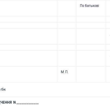
По батькові
М. П.
 бік
ЧЕННЯ N _____________