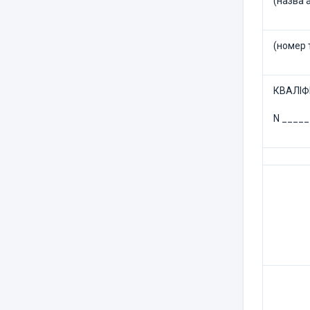
(назва 
(номер 
КВАЛІФ
N ____