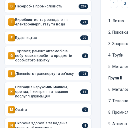
1
2
Переробна промисловість
D
267
Виробництво та розподілення
1. Литво
E
21
електроенергії, газу та води
2. Поковки
Будівництво
F
29
3. Зварюв
Торгівля; ремонт автомобілів,
4. Труби
побутових виробів та предметів
G
3
особистого вжитку
5. Метало
Діяльність транспорту та зв'язку
I
124
Група II
Операції з нерухомим майном,
6. Метало
оренда, інжиніринг та надання
K
11
послуг підприємцям
7. Теплов
Освіта
M
9
8. Промис
Охорона здоров'я та надання
9. Атомна
N
8
соціальної допомоги