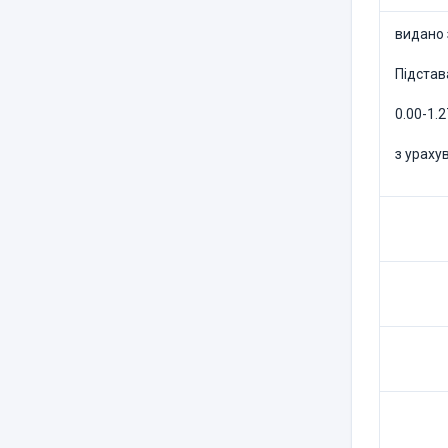
видано 
Підстав
0.00-1.
з ураху