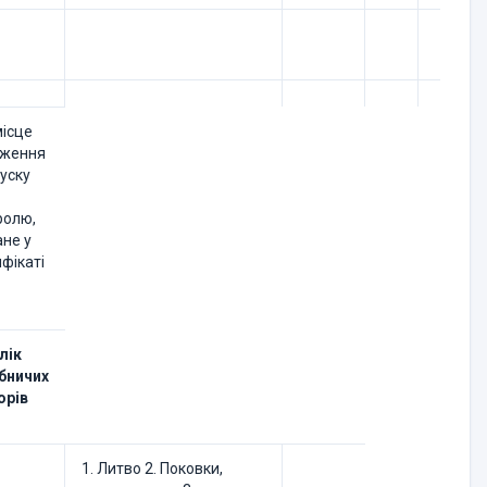
місце
ження
уску
ролю,
ане у
фікаті
лік
бничих
орів
1. Литво 2. Поковки,