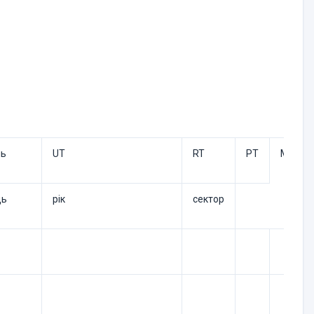
нь
UT
RT
PT
MT
ць
рік
сектор