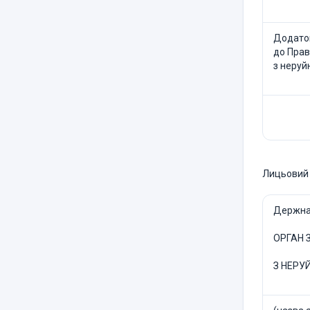
Додаток
до Прав
з неруй
Лицьовий 
Держна
ОРГАН 
З НЕРУ