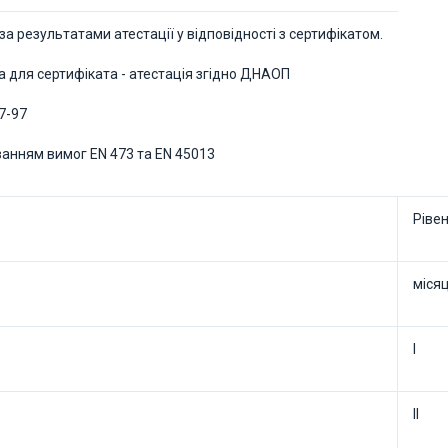
за результатами атестації у відповідності з сертифікатом.
а для сертифіката - атестація згідно ДНАОП
27-97
ванням вимог ЕN 473 та ЕN 45013
Ріве
міся
І
ІІ