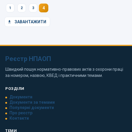
4
1
2
3
ЗАВАНТАЖИТИ
Реєстр НПАОП
Швидкий пошук нормативно-правових актів з охорони праці
за номером, назвою, КВЕД і практичними темами.
РОЗДІЛИ
Документи
Документи за темами
Популярні документи
Про реєстр
Контакти
ТЕМИ