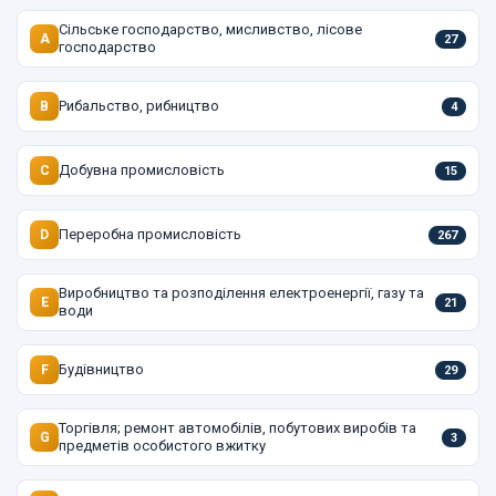
Сільське господарство, мисливство, лісове
A
27
господарство
Рибальство, рибництво
B
4
Добувна промисловість
C
15
Переробна промисловість
D
267
Виробництво та розподілення електроенергії, газу та
E
21
води
Будівництво
F
29
Торгівля; ремонт автомобілів, побутових виробів та
G
3
предметів особистого вжитку