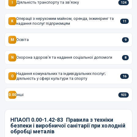
Діяльність транспорту та зв'язку
I
124
Операції з нерухомим майном, оренда, інжиніринг та
K
11
надання послуг підприємцям
Освіта
M
9
Охорона здоров'я та надання соціальної допомоги
N
8
Надання комунальних та індивідуальних послуг;
O
16
діяльність у сфері культури та спорту
Інші
0.00
923
НПАОП 0.00-1.42-83
Правила з техніки
безпеки і виробничої санітарії при холодній
обробці металів