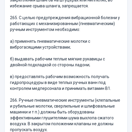
закрепления шлангов на штуцерах или ниппелях, во
избежание срыва шланга, запрещается.
265. С целью предупреждения вибрационной болезни у
работающих с механизированным (пневматическим)
ручным инструментом необходимо:
а) применять пневматические молотки с
виброгасящими устройствами;
б) выдавать рабочим теплые мягкие рукавицы с
двойной подкладкой со стороны ладони;
в) предоставлять рабочим возможность получать
гидропроцедуры в виде теплых ручных ванн под
контролем медперсонала и принимать витамин В1.
266. Ручные пневматические инструменты (клепальные
и рубильные молотки, сверлильные и шлифовальные
машинки и т п.) должны быть оборудованы
эффективными глушителями шума выхлопа сжатого
воздуха. В закрытом положении клапаны не должны
пропускать воздух.