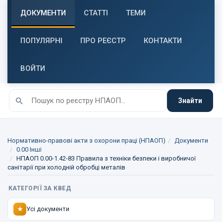
ДОКУМЕНТИ
СТАТТІ
ТЕМИ
ПОПУЛЯРНІ
ПРО РЕЄСТР
КОНТАКТИ
ВОЙТИ
Знайти
Нормативно-правові акти з охорони праці (НПАОП)
Документи
0.00 Інші
НПАОП 0.00-1.42-83 Правила з техніки безпеки і виробничої
санітарії при холодній обробці металів
КАТЕГОРІЇ ЗА КВЕД
Усі документи
★