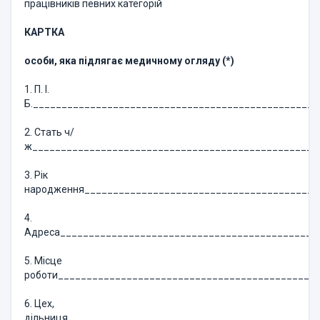
працівників певних категорій
КАРТКА
особи, яка підлягає медичному огляду (
*
)
1. П. І.
Б.__________________________________________________
2. Стать ч/
ж__________________________________________________
3. Рік
народження_________________________________________
4.
Адреса_____________________________________________
5. Місце
роботи_____________________________________________
6. Цех,
дільниця____________________________________________