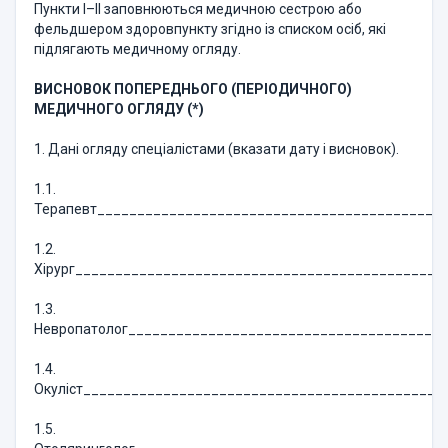
Пункти І–ІІ заповнюються медичною сестрою або
фельдшером здоровпункту згідно із списком осіб, які
підлягають медичному огляду.
ВИСНОВОК ПОПЕРЕДНЬОГО (ПЕРІОДИЧНОГО)
МЕДИЧНОГО ОГЛЯДУ (
*
)
1. Дані огляду спеціалістами (вказати дату і висновок).
1.1.
Терапевт___________________________________________
1.2.
Хірург______________________________________________
1.3.
Невропатолог_______________________________________
1.4.
Окуліст_____________________________________________
1.5.