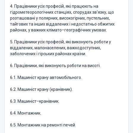
4. Працівники усіх професій, які працюють на
гідрометеорологічних станціях, спорудах зв'язку, що
розташовані у полярних, високогірних, пустельних,
тайгових та інших віддалених і недостатньо обжитих
районах, у важких клімато–географічних умовах.
5. Працівники усіх професій, які виконують роботи у
віддалених, малонаселених, важкодоступних,
заболочених і гірських районах країни.
6. Працівники, які виконують роботи на висоті.
6.1. Машиніст крану автомобільного.
6.2. Машиніст крану (кранівник).
6.3. Машиніст–кранівник.
6.4. Монтажник.
6.5. Монтажник на ремонті печей.