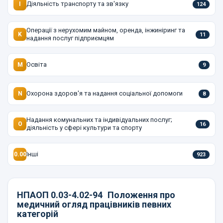
Діяльність транспорту та зв'язку
I
124
Операції з нерухомим майном, оренда, інжиніринг та
K
11
надання послуг підприємцям
Освіта
M
9
Охорона здоров'я та надання соціальної допомоги
N
8
Надання комунальних та індивідуальних послуг;
O
16
діяльність у сфері культури та спорту
Інші
0.00
923
НПАОП 0.03-4.02-94
Положення про
медичний огляд працівників певних
категорій