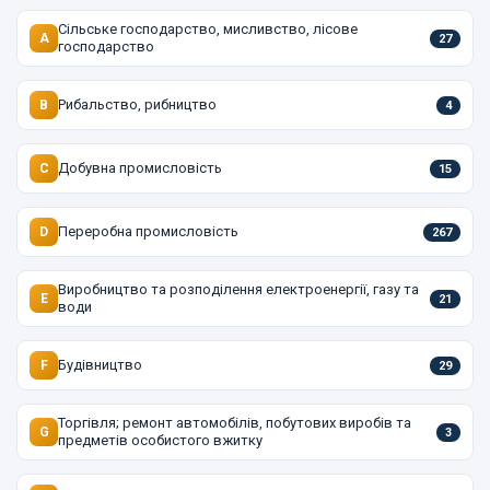
Сільське господарство, мисливство, лісове
A
27
господарство
Рибальство, рибництво
B
4
Добувна промисловість
C
15
Переробна промисловість
D
267
Виробництво та розподілення електроенергії, газу та
E
21
води
Будівництво
F
29
Торгівля; ремонт автомобілів, побутових виробів та
G
3
предметів особистого вжитку