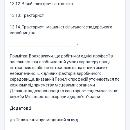
13.12. Водій електро– і автовізка.
13.13. Тракторист.
13.14. Тракторист–машиніст сільськогосподарського
виробництва.
_____________________________-
Примітка. Враховуючи, що робітники однієї професії в
залежності від особливостей умов і характеру праці
потрапляють або не потрапляють під вплив різних
небезпечних і шкідливих факторів виробничого
середовища, вказаний Перелік професій уточнюється по
кожному підприємству місцевими органами
Держнаглядохоронпраці та санітарно–епідеміологічної
служби Міністерства охорони здоров'я України.
Додаток 2
до Положення про медичний огляд