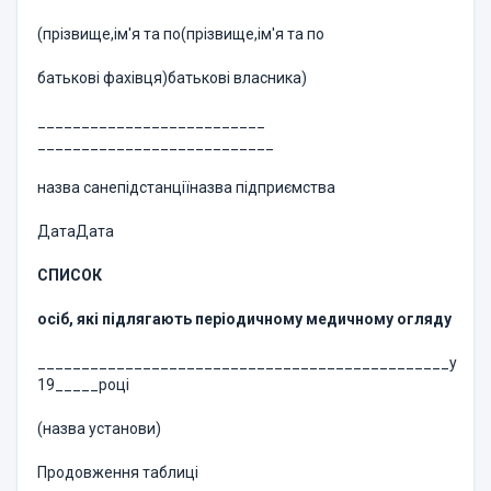
(прізвище,ім'я та по(прізвище,ім'я та по
батькові фахівця)батькові власника)
__________________________
___________________________
назва санепідстанціїназва підприємства
ДатаДата
СПИСОК
осіб, які підлягають періодичному медичному огляду
_______________________________________________у
19_____році
(назва установи)
Продовження таблиці