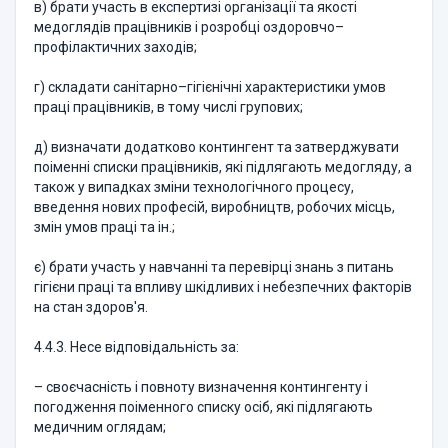
в) брати участь в експертизі організації та якості
медоглядів працівників і розробці оздоровчо–
профілактичних заходів;
г) складати санітарно–гігієнічні характеристики умов
праці працівників, в тому числі групових;
д) визначати додатково контингент та затверджувати
поіменні списки працівників, які підлягають медогляду, а
також у випадках зміни технологічного процесу,
введення нових професій, виробництв, робочих місць,
змін умов праці та ін.;
є) брати участь у навчанні та перевірці знань з питань
гігієни праці та впливу шкідливих і небезпечних факторів
на стан здоров'я.
4.4.3. Несе відповідальність за:
– своєчасність і повноту визначення контингенту і
погодження поіменного списку осіб, які підлягають
медичним оглядам;