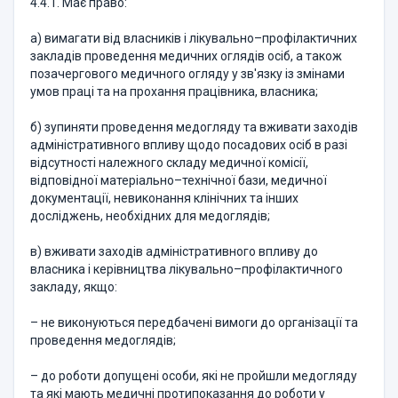
4.4.1. Має право:
а) вимагати від власників і лікувально–профілактичних
закладів проведення медичних оглядів осіб, а також
позачергового медичного огляду у зв'язку із змінами
умов праці та на прохання працівника, власника;
б) зупиняти проведення медогляду та вживати заходів
адміністративного впливу щодо посадових осіб в разі
відсутності належного складу медичної комісії,
відповідної матеріально–технічної бази, медичної
документації, невиконання клінічних та інших
досліджень, необхідних для медоглядів;
в) вживати заходів адміністративного впливу до
власника і керівництва лікувально–профілактичного
закладу, якщо:
– не виконуються передбачені вимоги до організації та
проведення медоглядів;
– до роботи допущені особи, які не пройшли медогляду
та які мають медичні протипоказання до роботи у