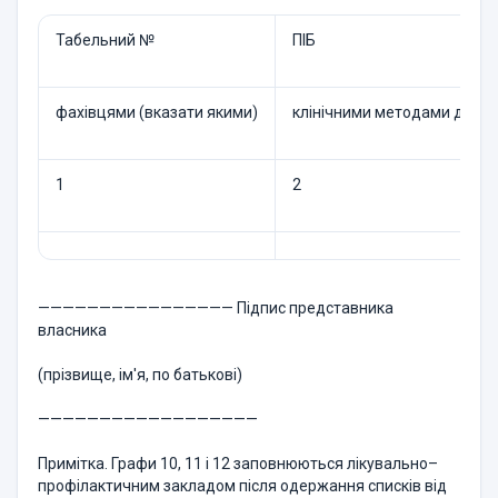
Табельний №
ПІБ
фахівцями (вказати якими)
клінічними методами дослі
1
2
———————————————— Підпис представника
власника
(прізвище, ім'я, по батькові)
——————————————————
Примітка. Графи 10, 11 і 12 заповнюються лікувально–
профілактичним закладом після одержання списків від