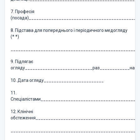
7. Професія
(посада)____________________________________________
8. Підстава для попереднього і періодичного медогляду
(* *)
___________________________________________________
9. Підлягає
огляду___________________________раз____________на__
10. Дата огляду________________________
11.
Спеціалістами_______________________________________
12. Клінічні
обстеження_________________________________________
___________________________________________________