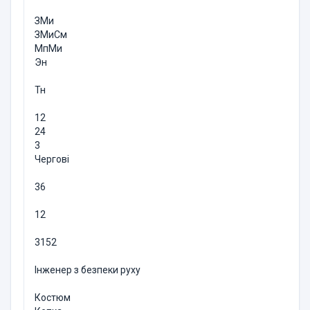
ЗМи
ЗМиСм
МпМи
Эн
Тн
12
24
3
Чергові
36
12
3152
Інженер з безпеки руху
Костюм