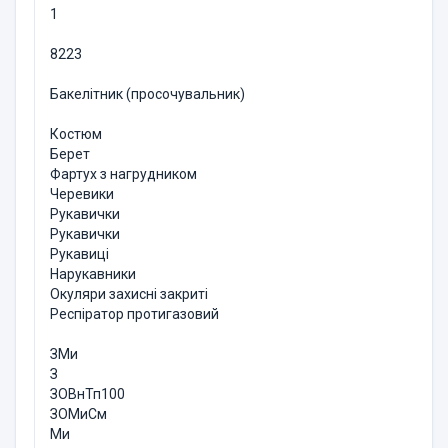
1
8223
Бакелітник (просочувальник)
Костюм
Берет
Фартух з нагрудником
Черевики
Рукавички
Рукавички
Рукавиці
Нарукавники
Окуляри захисні закриті
Респіратор протигазовий
ЗМи
З
ЗОВнТп100
ЗОМиСм
Ми