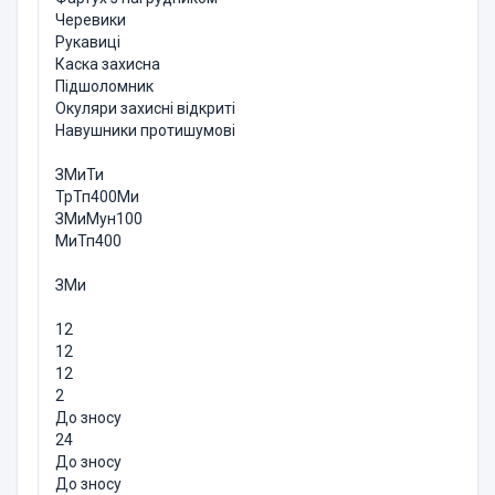
Черевики
Рукавиці
Каска захисна
Підшоломник
Окуляри захисні відкриті
Навушники протишумові
ЗМиТи
ТрТп400Ми
ЗМиМун100
МиТп400
ЗМи
12
12
12
2
До зносу
24
До зносу
До зносу