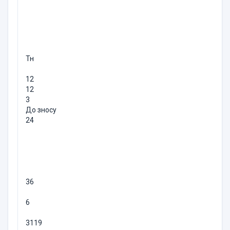
Тн
12
12
3
До зносу
24
36
6
3119