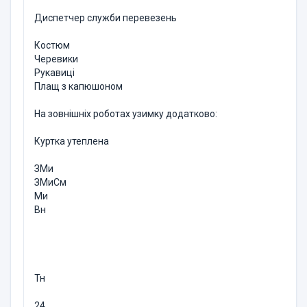
Диспетчер служби перевезень
Костюм
Черевики
Рукавиці
Плащ з капюшоном
На зовнішніх роботах узимку додатково:
Куртка утеплена
ЗМи
ЗМиСм
Ми
Вн
Тн
24