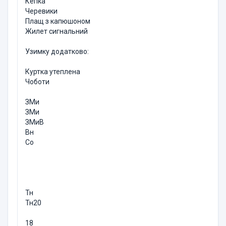
Кепка
Черевики
Плащ з капюшоном
Жилет сигнальний
Узимку додатково:
Куртка утеплена
Чоботи
ЗМи
ЗМи
ЗМиВ
Вн
Со
Тн
Тн20
18