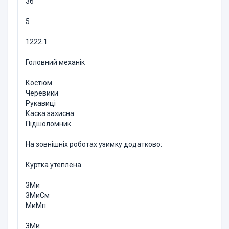
36
5
1222.1
Головний механік
Костюм
Черевики
Рукавиці
Каска захисна
Підшоломник
На зовнішніх роботах узимку додатково:
Куртка утеплена
ЗМи
ЗМиСм
МиМп
ЗМи