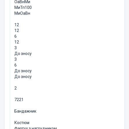
ОаВнМи
МиТп100
МиОаВн
12
12
6
12
3
До зносу
3
6
До зносу
До зносу
2
7221
Бандажник
Костюм
Фартух з нагрудником