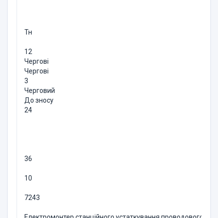
Тн
12
Чергові
Чергові
3
Черговий
До зносу
24
36
10
7243
Електромонтер станційного устаткування проводового мо