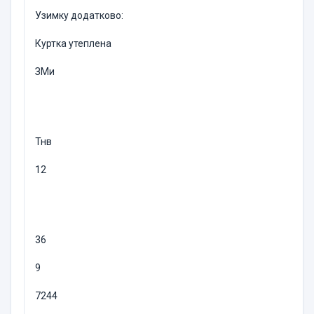
Узимку додатково:
Куртка утеплена
ЗМи
Тнв
12
36
9
7244