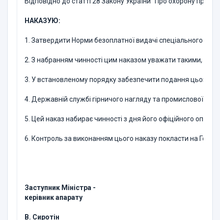
Відповідно до статті 28 Закону України "Про охорону праці"
НАКАЗУЮ:
1. Затвердити Норми безоплатної видачі спеціального одяг
2. З набранням чинності цим наказом уважати такими, що 
3. У встановленому порядку забезпечити подання цього нак
4. Державній службі гірничого нагляду та промислової безп
5. Цей наказ набирає чинності з дня його офіційного опублі
6. Контроль за виконанням цього наказу покласти на Голову
Заступник Міністра -
керівник апарату
В. Сиротін