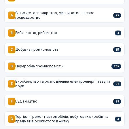
Сільське господарство, мисливство, лісове
A
27
господарство
Рибальство, рибництво
B
4
Добувна промисловість
C
15
Переробна промисловість
D
267
Виробництво та розподілення електроенергії, газу та
E
21
води
Будівництво
F
29
Торгівля; ремонт автомобілів, побутових виробів та
G
3
предметів особистого вжитку