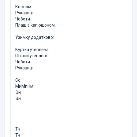
Костюм
Рукавиці
Чоботи
Плащ з капюшоном
Узимку додатково:
Куртка утеплена
Штани утеплені
Чоботи
Рукавиці
Со
МиМпНм
Эн
Эн
Тн
Тн