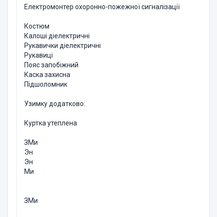
Електромонтер охоронно-пожежної сигналізації
Костюм
Калоші діелектричні
Рукавички діелектричні
Рукавиці
Пояс запобіжний
Каска захисна
Підшоломник
Узимку додатково:
Куртка утеплена
ЗМи
Эн
Эн
Ми
ЗМи