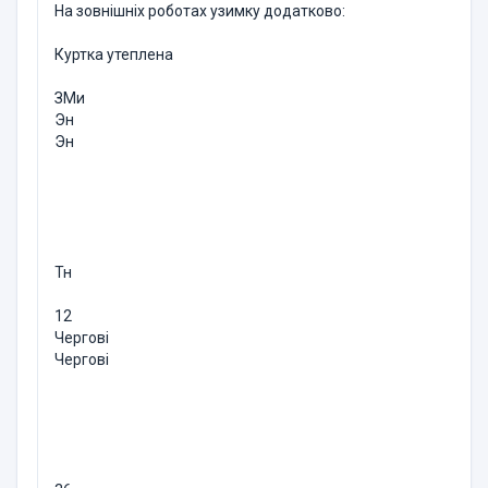
На зовнішніх роботах узимку додатково:
Куртка утеплена
ЗМи
Эн
Эн
Тн
12
Чергові
Чергові