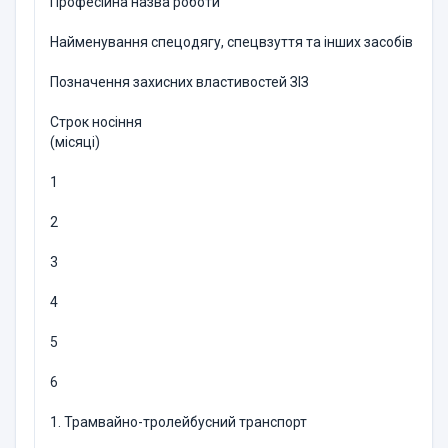
Професійна назва роботи
Найменування спецодягу, спецвзуття та інших засобів інди
Позначення захисних властивостей ЗІЗ
Строк носіння
(місяці)
1
2
3
4
5
6
1. Трамвайно-тролейбусний транспорт