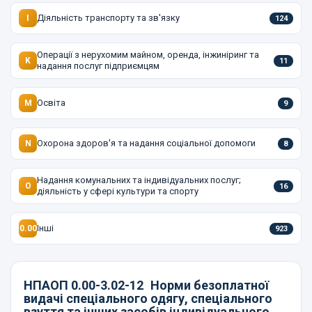
Діяльність транспорту та зв'язку
I
124
Операції з нерухомим майном, оренда, інжиніринг та
K
11
надання послуг підприємцям
Освіта
M
9
Охорона здоров'я та надання соціальної допомоги
N
8
Надання комунальних та індивідуальних послуг;
O
16
діяльність у сфері культури та спорту
Інші
0.00
923
НПАОП 0.00-3.02-12
Норми безоплатної
видачі спеціального одягу, спеціального
взуття та інших засобів індивідуального