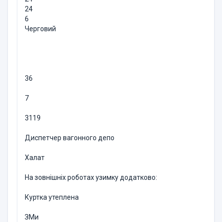
24
6
Черговий
36
7
3119
Диспетчер вагонного депо
Халат
На зовнішніх роботах узимку додатково:
Куртка утеплена
ЗМи