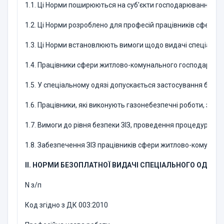
1.1. Ці Норми поширюються на суб'єкти господарювання нез
1.2. Ці Норми розроблено для професій працівників сфери 
1.3. Ці Норми встановлюють вимоги щодо видачі спеціального
1.4. Працівники сфери житлово-комунального господарства, я
1.5. У спеціальному одязі допускається застосування бавов
1.6. Працівники, які виконують газонебезпечні роботи, заб
1.7. Вимоги до рівня безпеки ЗІЗ, проведення процедури оц
1.8. Забезпечення ЗІЗ працівників сфери житлово-комуналь
II. НОРМИ БЕЗОПЛАТНОЇ ВИДАЧІ СПЕЦІАЛЬНОГО ОДЯГ
N з/п
Код згідно з ДК 003:2010