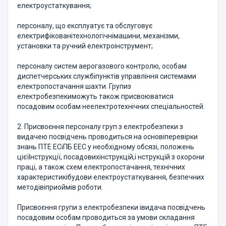
електроустаткування;
персоналу, що експлуатує та обслуговує
електрифiкованiтехнологiчнiмашини, механiзми,
установки та ручний електроiнструмент;
персоналу систем аерогазового контролю, особам
диспетчерських службiпунктiв управлiння системами
електропостачання шахти. Групиз
електробезпекиможуть також присвоюватися
посадовим особам неелектротехнiчних спецiальностей.
2. Присвоєння персоналу груп з електробезпеки з
видачею посвiдчень проводиться на основiперевiрки
знань ПТЕ ЕСiПБ ЕЕС у необхiдному обсязi, положень
цiєїIнструкцiї, посадовихiнструкцiй,i нструкцiй з охорони
працi, а також схем електропостачання, технiчних
характеристикiбудови електроустаткування, безпечних
методiвiприоймiв роботи.
Присвоєння групи з електробезпеки iвидача посвiдчень
посадовим особам проводиться за умови складання