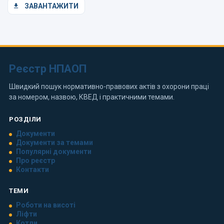
ЗАВАНТАЖИТИ
Реєстр НПАОП
Швидкий пошук нормативно-правових актів з охорони праці
за номером, назвою, КВЕД і практичними темами.
РОЗДІЛИ
Документи
Документи за темами
Популярні документи
Про реєстр
Контакти
ТЕМИ
Роботи на висоті
Ліфти
Котли