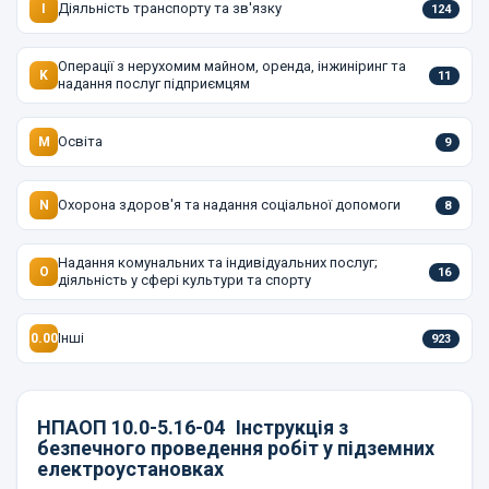
Діяльність транспорту та зв'язку
I
124
Операції з нерухомим майном, оренда, інжиніринг та
K
11
надання послуг підприємцям
Освіта
M
9
Охорона здоров'я та надання соціальної допомоги
N
8
Надання комунальних та індивідуальних послуг;
O
16
діяльність у сфері культури та спорту
Інші
0.00
923
НПАОП 10.0-5.16-04
Інструкція з
безпечного проведення робіт у підземних
електроустановках