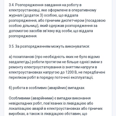
3.4. Розпорядження-завдання на роботу в
електроустановці, яке оформлене в оперативному
журналі (додаток 3) особою, що віддала
розпорядження, або гірничим диспетчером (посадовою
особою дільниці), який одержав розпорядження за
допомогою засобів зв’язку від особи, що віддала
розпорядження.
3.5. За розпорядженням можуть виконуватися:
а) позапланові (про необхідність яких не було відомо
заздалегідь) роботи протягом не більше однієї зміни з
ремонту електроустаткування із зняттям напруги в
електроустановках напругою до 1200 В, не передбачені
переліком робіт в порядку поточної експлуатації;
б) робота в особливих (аварійних) випадках.
Особливими (аварійними) є випадки виконання
невідкладних робіт, пов’язаних із ліквідацією або
локалізацією аварій в електроустановках або гірничих
виробках, а також із ліквідацією обставин, що