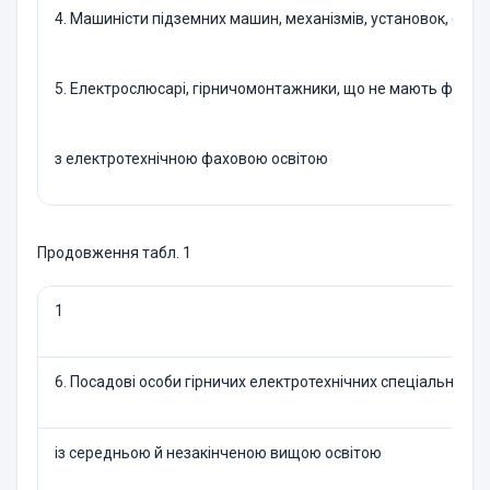
4. Машиністи підземних машин, механізмів, установок, елек
5. Електрослюсарі, гірничомонтажники, що не мають фахово
з електротехнічною фаховою освітою
Продовження табл. 1
1
6. Посадові особи гірничих електротехнічних спеціальносте
із середньою й незакінченою вищою освітою