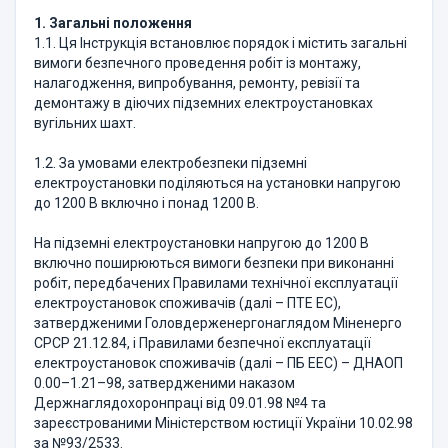
1. Загальні положення
1.1. Ця Інструкція встановлює порядок і містить загальні
вимоги безпечного проведення робіт із монтажу,
налагодження, випробування, ремонту, ревізії та
демонтажу в діючих підземних електроустановках
вугільних шахт.
1.2. За умовами електробезпеки підземні
електроустановки поділяються на установки напругою
до 1200 В включно і понад 1200 В.
На підземні електроустановки напругою до 1200 В
включно поширюються вимоги безпеки при виконанні
робіт, передбачених Правилами технічної експлуатації
електроустановок споживачів (далі – ПТЕ ЕС),
затвердженими Головдерженергонаглядом Міненерго
СРСР 21.12.84, і Правилами безпечної експлуатації
електроустановок споживачів (далі – ПБ ЕЕС) – ДНАОП
0.00–1.21–98, затвердженими наказом
Держнаглядохоронпраці від 09.01.98 №4 та
зареєстрованими Міністерством юстиції України 10.02.98
за №93/2533.