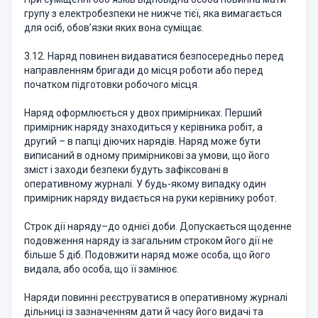
групу з електробезпеки не нижче тієї, яка вимагається
для осіб, обов’язки яких вона суміщає.
3.12. Наряд повинен видаватися безпосередньо перед
направленням бригади до місця роботи або перед
початком підготовки робочого місця.
Наряд оформлюється у двох примірниках. Перший
примірник наряду знаходиться у керівника робіт, а
другий – в папці діючих нарядів. Наряд може бути
виписаний в одному примірникові за умови, що його
зміст і заходи безпеки будуть зафіксовані в
оперативному журналі. У будь-якому випадку один
примірник наряду видається на руки керівнику робот.
Строк дії наряду–до однієї доби. Допускається щоденне
подовження наряду із загальним строком його дії не
більше 5 діб. Подовжити наряд може особа, що його
видала, або особа, що її замінює.
Наряди повинні реєструватися в оперативному журналі
дільниці із зазначенням дати й часу його видачі та