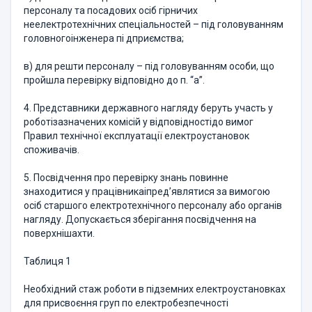
персоналу та посадових осіб гiрничих
неелектротехнiчних спецiальностей – пiд головуванням
головногоiнженера пi дприємства;
в) для решти персоналу – пiд головуванням особи, що
пройшла перевiрку вiдповiдно до п. “а”.
4. Представники державного нагляду беруть участь у
роботiзазначених комiсiй у вiдповiдностiдо вимог
Правил технічної експлуатації електроустановок
споживачiв.
5. Посвiдчення про перевiрку знань повинне
знаходитися у працiвникаiпред’являтися за вимогою
осiб старшого електротехнiчного персоналу або органiв
нагляду. Допускається зберiгання посвiдчення на
поверхнiшахти.
Таблиця 1
Необхідний стаж роботи в підземних електроустановках
для присвоєння груп по електробезпечності