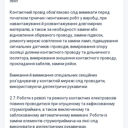
лінії!”.
Контактний провід обов’язково слід вимикати перед
початком гірничих і монтажних робіт у виробці, при
навантажуванні й розвантажуванні довгомірних
матеріалів, а також за необхідності заміни або
відновлення обірваного проводу, заміни підвісок,
ремонту мережі освітлення та заміни ламп, підвішування
сигнальних датчиків і проводів, вимірювання опору
ізоляції ділянки контактного проводу та дільничного
ізолятора, вимірювання зношення контактного проводу,
прокладання кабелів, заміни рейок.
Вмикання й вимикання спеціальних секційних
роз’єднувачів у контактній мережі слід проводити,
використовуючи діелектричні рукавички.
2.7. Роботи з ревізії та ремонту контактних електровозів
повинні проводитися при опущеному та зафіксованому
струмоприймачі, а також виключеному та
заблокованому автоматичному вимикачі. Роботи із
заміни елементів струмоприймача на лінії слід
виконувати в діелектричних рукавичках.