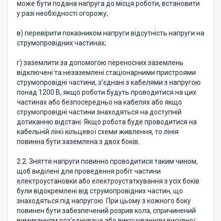
може бути подана напруга до місця роботи, встановити
у разі необхідності огорожу;
в) перевірити показником напруги відсутність напруги на
струмопровідних частинах;
г) заземлити за допомогою переносних заземлень
відключені та незаземлені стаціонарними пристроями
струмопровідні частини, з’єднані з кабелями з напругою
понад 1200 В, якщо роботи будуть проводитися на цих
частинах або безпосередньо на кабелях або якщо
струмопровідні частини знаходяться на доступній
дотиканню відстані. Якщо робота буде проводитися на
кабельній лінії кільцевої схеми живлення, то лінія
повинна бути заземлена з двох боків.
2.2. Зняття напруги повинно проводитися таким чином,
щоб виділені для проведення робіт частини
електроустановки або електроустаткування з усіх боків
були відокремлені від струмопровідних частин, що
знаходяться під напругою. При цьому з кожного боку
повинен бути забезпечений розрив кола, спричинений
вимиканням роз’єднувача або викочуванням висувної