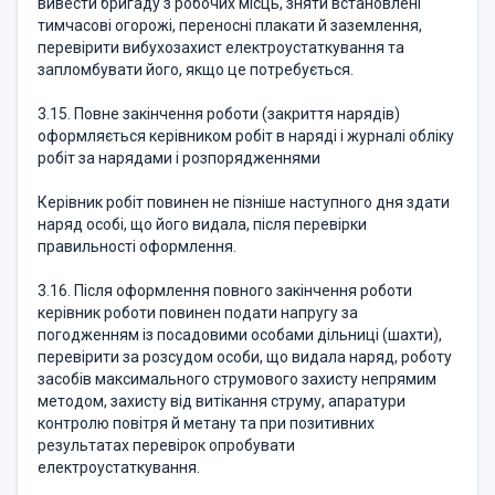
вивести бригаду з робочих місць, зняти встановлені
тимчасові огорожі, переносні плакати й заземлення,
перевірити вибухозахист електроустаткування та
запломбувати його, якщо це потребується.
3.15. Повне закінчення роботи (закриття нарядів)
оформляється керівником робіт в наряді і журналі обліку
робіт за нарядами і розпорядженнями
Керівник робіт повинен не пізніше наступного дня здати
наряд особі, що його видала, після перевірки
правильності оформлення.
3.16. Після оформлення повного закінчення роботи
керівник роботи повинен подати напругу за
погодженням із посадовими особами дільниці (шахти),
перевірити за розсудом особи, що видала наряд, роботу
засобів максимального струмового захисту непрямим
методом, захисту від витікання струму, апаратури
контролю повітря й метану та при позитивних
результатах перевірок опробувати
електроустаткування.