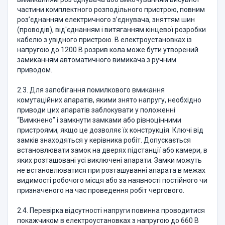
частини комплектного розподільного пристрою, повним
роз’єднанням електричного з’єднувача, зняттям шин
(проводів), від'єднанням і витяганням кінцевої розробки
кабелю з увідного пристрою. В електроустановках із
напругою до 1200 В розрив кола може бути утворений
замиканням автоматичного вимикача з ручним
приводом.
2.3. Для запобігання помилкового вмикання
комутаційних апаратів, якими знято напругу, необхідно
приводи цих апаратів заблокувати у положенні
“Вимкнено” і замкнути замками або рівноцінними
пристроями, якщо це дозволяє їх конструкція. Ключі від
замків знаходяться у керівника робіт. Допускається
встановлювати замок на дверях підстанції або камери, в
яких розташовані усі виключені апарати. Замки можуть
не встановлюватися при розташуванні апарата в межах
видимості робочого місця або за наявності постійного чи
призначеного на час проведення робіт чергового.
2.4. Перевірка відсутності напруги повинна проводитися
покажчиком в електроустановках з напругою до 660 В