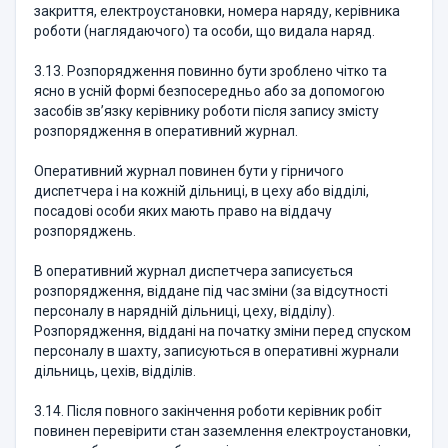
закриття, електроустановки, номера наряду, керівника
роботи (наглядаючого) та особи, що видала наряд.
3.13. Розпорядження повинно бути зроблено чітко та
ясно в усній формі безпосередньо або за допомогою
засобів зв’язку керівнику роботи після запису змісту
розпорядження в оперативний журнал.
Оперативний журнал повинен бути у гірничого
диспетчера і на кожній дільниці, в цеху або відділі,
посадові особи яких мають право на віддачу
розпоряджень.
В оперативний журнал диспетчера записується
розпорядження, віддане під час зміни (за відсутності
персоналу в нарядній дільниці, цеху, відділу).
Розпорядження, віддані на початку зміни перед спуском
персоналу в шахту, записуються в оперативні журнали
дільниць, цехів, відділів.
3.14. Після повного закінчення роботи керівник робіт
повинен перевірити стан заземлення електроустановки,