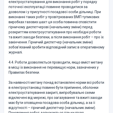
електроустаткування для виконання робіт у порядку
поточної експлуатації повинне проводитися за
дозволом і у присутності посадової особи дільниці. При
виконанні таких робіт у провітрюваних ВМП тупикових
виробках газових шахт ця особа повинна сповістити
гірничому диспетчерові (начальнику зміни) перед
розкриттям електроустаткування про необхідні роботи
та вжиті заходи безпеки, а після виконання робіт – про їх
закінчення. Гірничий диспетчер (начальник зміни)
зобов’язаний зробити відповідний запис в оперативному
журналі.
4.4. Роботи дозволяється проводити, якщо вміст метану
в місці їх виконання не перевищує норм, зазначених у
Правилах безпеки.
За наявності метану понад встановлені норми всі роботи
в електроустановці повинні бути припинені, оболонки
електроустаткування закриті, випробувальні схеми
відключені від мережі, про загазування та вжиті заходи
має бути оповіщена посадова особа дільниці, а за її
відсутності – гірничий диспетчер (начальник зміни).
Поновлення робот допускається тільки після