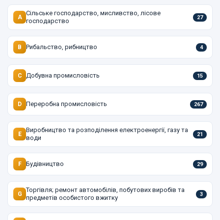
Сільське господарство, мисливство, лісове
A
27
господарство
Рибальство, рибництво
B
4
Добувна промисловість
C
15
Переробна промисловість
D
267
Виробництво та розподілення електроенергії, газу та
E
21
води
Будівництво
F
29
Торгівля; ремонт автомобілів, побутових виробів та
G
3
предметів особистого вжитку