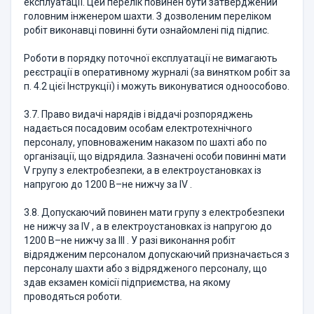
експлуатації. Цей перелік повинен бути затверджений
головним інженером шахти. З дозволеним переліком
робіт виконавці повинні бути ознайомлені під підпис.
Роботи в порядку поточної експлуатації не вимагають
реєстрації в оперативному журналі (за винятком робіт за
п. 4.2 цієї Інструкції) і можуть виконуватися одноособово.
3.7. Право видачі нарядів і віддачі розпоряджень
надається посадовим особам електротехнічного
персоналу, уповноваженим наказом по шахті або по
організації, що відрядила. Зазначені особи повинні мати
V групу з електробезпеки, а в електроустановках із
напругою до 1200 В–не нижчу за IV .
3.8. Допускаючий повинен мати групу з електробезпеки
не нижчу за IV , а в електроустановках із напругою до
1200 В–не нижчу за III . У разі виконання робіт
відрядженим персоналом допускаючий призначається з
персоналу шахти або з відрядженого персоналу, що
здав екзамен комісії підприємства, на якому
проводяться роботи.