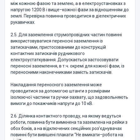
між кожною фазою та землею, а в електроустановках з
напругою 1200 В і вище–кожної фази за відношенням до
землі. Перевірка повинна проводитися в діелектричних
рукавичках.
2.5. Для заземлення струмопровідних частин повинні
використовуватися переносні заземлення із
затискачами, пристосованими до конструкцій
контактних затискачів рудникового
електроустаткування. Допускається застосовувати
переносні заземлення, в т.ч. окремі для кожної фази, із
переносними наконечниками замість затискачів.
Накладання переносного заземлення може
проводитися за допомогою штанги з розмірами
ізолюючої частини та ручки-захвату, що задовольняють
вимоги до покажчиків напруги до 10 кВ.
2.6. Ділянка контактного проводу, на якому ведуться
роботи, повинна бути вимкнена та заземлена на рейки з
обох боків, а на відключених секційних роз’єднувачах
повинні бути вивішені плакати “Не вмикати–робота на