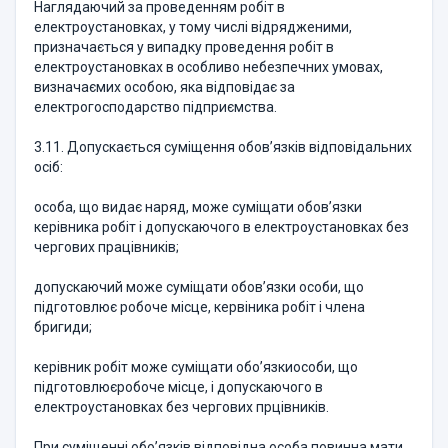
Наглядаючий за проведенням робіт в
електроустановках, у тому числі відрядженими,
призначається у випадку проведення робіт в
електроустановках в особливо небезпечних умовах,
визначаємих особою, яка відповідає за
електрогосподарство підприємства.
3.11. Допускається суміщення обов’язків відповідальних
осіб:
особа, що видає наряд, може суміщати обов’язки
керівника робіт і допускаючого в електроустановках без
чергових працівників;
допускаючий може суміщати обов’язки особи, що
підготовлює робоче місце, кервіника робіт і члена
бригиди;
керівник робіт може суміщати обо’язкиособи, що
підготовлюєробоче місце, і допускаючого в
електроустановках без чергових прцівників.
При суміщенні обо’язків відповідна особа повинна мати