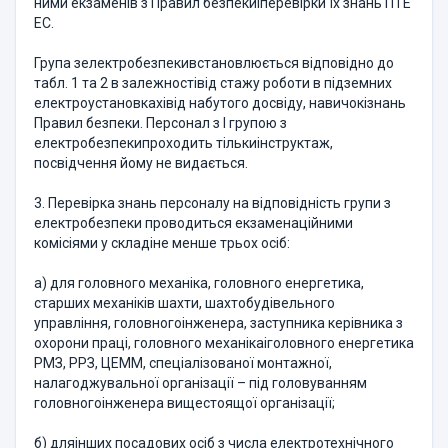
ними екзаменiв з Правил безпекиiперевiрки їх знань ПТЕ
ЕС.
Група зелектробезпекивстановлюється вiдповiдно до
табл. 1 та 2 в залежностiвiд стажу роботи в пiдземних
електроустановкахiвiд набутого досвiду, навичокiзнань
Правил безпеки. Персонал з І групою з
електробезпекипроходить тiлькиiнструктаж,
посвiдчення йому не видається.
3. Перевiрка знань персоналу на вiдповiднiсть групи з
електробезпеки проводиться екзаменацiйними
комiсiями у складiне менше трьох осiб:
а) для головного механiка, головного енергетика,
старших механiкiв шахти, шахтобудiвельного
управлiння, головногоiнженера, заступника керiвника з
охорони працi, головного механiкаiголовного енергетика
РМЗ, РРЗ, ЦЕММ, спецiалiзованої монтажної,
налагоджувальної органiзацiї – пiд головуванням
головногоiнженера вищестоящої органiзацiї;
б) дляiнших посадових осіб з числа електротехнiчного