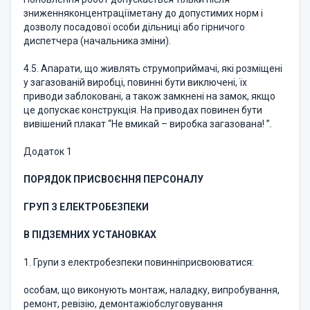
зниженняконцентраціїметану до допустимих норм і
дозволу посадової особи дільниці або гірничого
диспетчера (начальника зміни).
4.5. Апарати, що живлять струмоприймачі, які розміщені
у загазованій виробці, повинні бути виключені, їх
приводи заблоковані, а також замкнені на замок, якщо
це допускає конструкція. На приводах повинен бути
вивішений плакат “Не вмикай – виробка загазована! ”.
Додаток 1
ПОРЯДОК ПРИСВОЄННЯ ПЕРСОНАЛУ
ГРУП З ЕЛЕКТРОБЕЗПЕКИ
В ПІДЗЕМНИХ УСТАНОВКАХ
1. Групи з електробезпеки повиннiприсвоюватися:
особам, що виконують монтаж, наладку, випробування,
ремонт, ревiзiю, демонтажiобслуговування