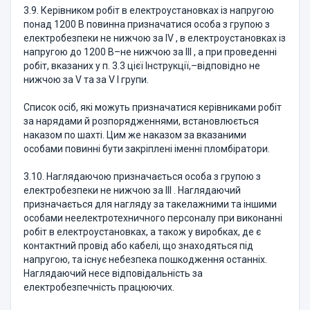
3.9. Керівником робіт в електроустановках із напругою
понад 1200 В повинна призначатися особа з групою з
електробезпеки не нижчою за IV , в електроустановках із
напругою до 1200 В–не нижчою за III , а при проведенні
робіт, вказаних у п. 3.3 цієї Інструкції,–відповідно не
нижчою за V та за V І групи.
Список осіб, які можуть призначатися керівниками робіт
за нарядами й розпорядженнями, встановлюється
наказом по шахті. Цим же наказом за вказаними
особами повинні бути закріплені іменні пломбіратори.
3.10. Наглядаючою призначається особа з групою з
електробезпеки не нижчою за III . Наглядаючий
призначається для нагляду за такелажними та іншими
особами неелектротехничного персоналу при виконанні
робіт в електроустановках, а також у виробках, де є
контактний провід або кабелі, що знаходяться під
напругою, та існує небезпека пошкодження останніх.
Наглядаючий несе відповідальність за
електробезпечність працюючих.