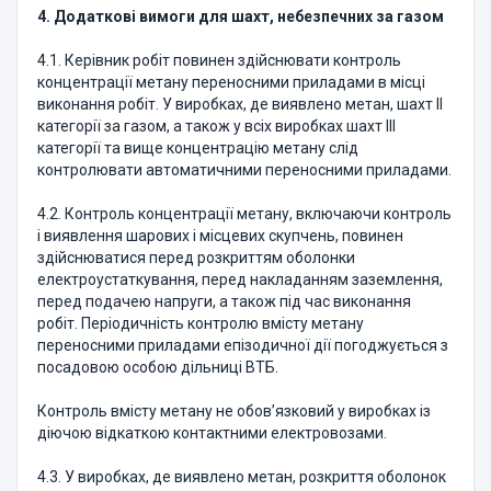
4. Додаткові вимоги для шахт, небезпечних за газом
4.1. Керівник робіт повинен здійснювати контроль
концентрації метану переносними приладами в місці
виконання робіт. У виробках, де виявлено метан, шахт ІІ
категорії за газом, а також у всіх виробках шахт ІІІ
категорії та вище концентрацію метану слід
контролювати автоматичними переносними приладами.
4.2. Контроль концентрації метану, включаючи контроль
і виявлення шарових і місцевих скупчень, повинен
здійснюватися перед розкриттям оболонки
електроустаткування, перед накладанням заземлення,
перед подачею напруги, а також під час виконання
робіт. Періодичність контролю вмісту метану
переносними приладами епізодичної дії погоджується з
посадовою особою дільниці ВТБ.
Контроль вмісту метану не обов’язковий у виробках із
діючою відкаткою контактними електровозами.
4.3. У виробках, де виявлено метан, розкриття оболонок