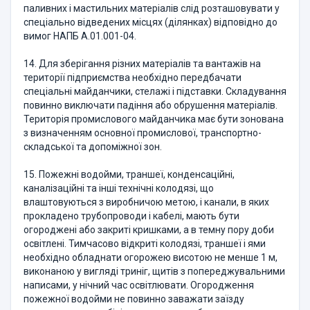
паливних і мастильних матеріалів слід розташовувати у
спеціально відведених місцях (ділянках) відповідно до
вимог НАПБ А.01.001-04.
14. Для зберігання різних матеріалів та вантажів на
території підприємства необхідно передбачати
спеціальні майданчики, стелажі і підставки. Складування
повинно виключати падіння або обрушення матеріалів.
Територія промислового майданчика має бути зонована
з визначенням основної промислової, транспортно-
складської та допоміжної зон.
15. Пожежні водойми, траншеї, конденсаційні,
каналізаційні та інші технічні колодязі, що
влаштовуються з виробничою метою, і канали, в яких
прокладено трубопроводи і кабелі, мають бути
огороджені або закриті кришками, а в темну пору доби
освітлені. Тимчасово відкриті колодязі, траншеї і ями
необхідно обладнати огорожею висотою не менше 1 м,
виконаною у вигляді триніг, щитів з попереджувальними
написами, у нічний час освітлювати. Огородження
пожежної водойми не повинно заважати заїзду