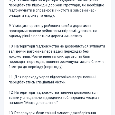
8. Для пішоходів на території підприємства потрібно
передбачати пішохідні доріжки і тротуари, які необхідно
підтримувати в справності і чистоті, в зимовий час -
очищати від снігу та льоду.
9. У місцях перетину рейкових колій з дорогами і
проїздами головки рейок повинні розміщуватись на
одному рівні з полотном дороги чи настилу.
10. На території підприємства не дозволяється зупиняти
залізничні вагони на переїздах і переходах без
локомотивів. Розчеплені вагони, що стоять біля
переїздів і переходів, повинні розміщуватись не ближче
1 метра до переїзду (переходу).
11. Для переходу через підлогові конвеєри повинні
передбачатись спеціальні містки.
12. На території підприємства паління дозволяється
тільки у спеціально відведених і обладнаних місцях з
написом "Місце для паління".
13. Резервуари, баки та інші ємності для зберігання