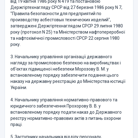
від 19 квітня 1986 року N 419 та постановою
Держгіртехнагляду СРСР від 27 березня 1986 року N 7,
"Правила безопасности для предприятий по
производству асбестовых технических изделий",
затверджені Держгіртехнаглядом СРСР 29 липня 1980
року (протокол N 25) та Міністерством нафтопереробної
та нафтохімічної промисловості СРСР 22 серпня 1980
року.
3. Начальнику управління організації державного
нагляду за промисловою безпекою на виробництвах і
об'єктах підвищеної небезпеки Морозову В. М. у
встановленому порядку забезпечити подання цього
наказу на державну реєстрацію до Міністерства юстиції
України.
4. Начальнику управління нормативно-правового та
юридичного забезпечення Прохорову В. В. у
встановленому порядку подати наказ до Державного
реєстру нормативно-правових актів з питань охорони
праці.
5. Заступнику начальника відділу персоналу,