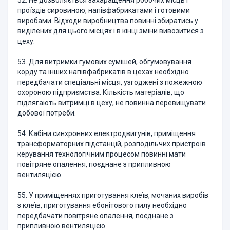
52. Не дозволяється захаращення робочих місць і
проїздів сировиною, напівфабрикатами і готовими
виробами. Відходи виробництва повинні збиратись у
виділених для цього місцях і в кінці зміни вивозитися з
цеху.
53. Для витримки гумових сумішей, обгумовування
корду та інших напівфабрикатів в цехах необхідно
передбачати спеціальні місця, узгоджені з пожежною
охороною підприємства. Кількість матеріалів, що
підлягають витримці в цеху, не повинна перевищувати
добової потреби.
54. Кабіни синхронних електродвигунів, приміщення
трансформаторних підстанцій, розподільчих пристроїв
керування технологічним процесом повинні мати
повітряне опалення, поєднане з припливною
вентиляцією.
55. У приміщеннях приготування клеїв, мочаних виробів
з клеїв, приготування ебонітового пилу необхідно
передбачати повітряне опалення, поєднане з
припливною вентиляцією.