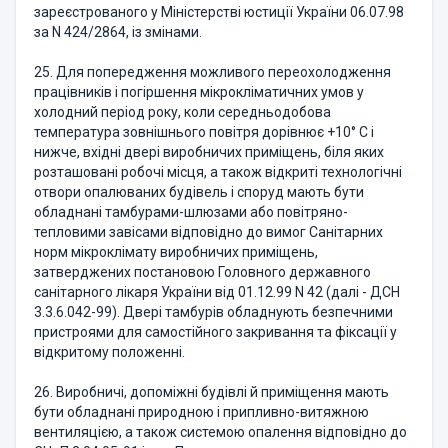
зареєстрованого у Міністерстві юстиції України 06.07.98
за N 424/2864, із змінами.
25. Для попередження можливого переохолодження
працівників і погіршення мікрокліматичних умов у
холодний період року, коли середньодобова
температура зовнішнього повітря дорівнює +10° C і
нижче, вхідні двері виробничих приміщень, біля яких
розташовані робочі місця, а також відкриті технологічні
отвори опалюваних будівель і споруд мають бути
обладнані тамбурами-шлюзами або повітряно-
тепловими завісами відповідно до вимог Санітарних
норм мікроклімату виробничих приміщень,
затверджених постановою Головного державного
санітарного лікаря України від 01.12.99 N 42 (далі - ДСН
3.3.6.042-99). Двері тамбурів обладнують безпечними
пристроями для самостійного закривання та фіксації у
відкритому положенні.
26. Виробничі, допоміжні будівлі й приміщення мають
бути обладнані природною і припливно-витяжною
вентиляцією, а також системою опалення відповідно до