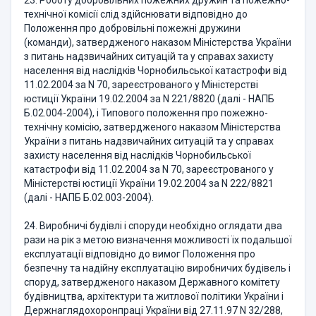
23. Роботу добровільних пожежних дружин та пожежно-
технічної комісії слід здійснювати відповідно до
Положення про добровільні пожежні дружини
(команди), затвердженого наказом Міністерства України
з питань надзвичайних ситуацій та у справах захисту
населення від наслідків Чорнобильської катастрофи від
11.02.2004 за N 70, зареєстрованого у Міністерстві
юстиції України 19.02.2004 за N 221/8820 (далі - НАПБ
Б.02.004-2004), і Типового положення про пожежно-
технічну комісію, затвердженого наказом Міністерства
України з питань надзвичайних ситуацій та у справах
захисту населення від наслідків Чорнобильської
катастрофи від 11.02.2004 за N 70, зареєстрованого у
Міністерстві юстиції України 19.02.2004 за N 222/8821
(далі - НАПБ Б.02.003-2004).
24. Виробничі будівлі і споруди необхідно оглядати два
рази на рік з метою визначення можливості їх подальшої
експлуатації відповідно до вимог Положення про
безпечну та надійну експлуатацію виробничих будівель і
споруд, затвердженого наказом Державного комітету
будівництва, архітектури та житлової політики України і
Держнаглядохоронпраці України від 27.11.97 N 32/288,