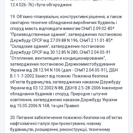
12.4.026-76) і бути обгороджені.
19. Об'ємно-планувальні, конструктивні рішення, а також
санітарно-технічне обладнання виробничих будівель і
споруд мають відповідати вимогам СНиП 2.09.02-85*
"Производственные здания", затверджених постановою
Держбуду СРСР від 27.09.88 N 196, СНиП 2.11.01-85*
"Складские здания", затверджених постановою
Держбуду СРСР від 30.12.85 N 280, СНиП 2.04.05-91
"Отопление, вентиляция и кондиционирование",
затверджених постановою Держкоммістобудування
України від 28.12.94 N 106 (далі - СНиП 2.04.05-91), ДБН
В.1.1-7-2002 Захист від пожежі. Пожежна безпека
об'єктів будівництва, затверджених наказом Держбуду
України від 03.12.2002 N 88, ДБН В.2.5-28-2006 Інженерне
обладнання будинків і споруд. Природне і штучне
освітлення, затверджених наказом Держбуду України
від 15.05.2006 N 168, та цих Правил.
20. Питання забезпечення пожежної безпеки на об'єктах
нафтохімічної галузі при проектуванні, новому
будівництві, розширенні, реконструкції, технічному