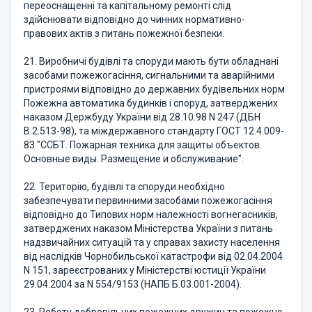
переоснащенні та капітальному ремонті слід
здійснювати відповідно до чинних нормативно-
правових актів з питань пожежної безпеки.
21. Виробничі будівлі та споруди мають бути обладнані
засобами пожежогасіння, сигнальними та аварійними
пристроями відповідно до державних будівельних норм
Пожежна автоматика будинків і споруд, затверджених
наказом Держбуду України від 28.10.98 N 247 (ДБН
В.2.513-98), та міждержавного стандарту ГОСТ 12.4.009-
83 "ССБТ. Пожарная техника для защиты объектов.
Основные виды. Размещение и обслуживание".
22. Територію, будівлі та споруди необхідно
забезпечувати первинними засобами пожежогасіння
відповідно до Типових норм належності вогнегасників,
затверджених наказом Міністерства України з питань
надзвичайних ситуацій та у справах захисту населення
від наслідків Чорнобильської катастрофи від 02.04.2004
N 151, зареєстрованих у Міністерстві юстиції України
29.04.2004 за N 554/9153 (НАПБ Б.03.001-2004).