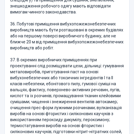
спецодягу) та приміщення для сушіння, знепилення,
знешкодження робочого одягу мають відповідати
вимогам чинного законодавства.
36. Побутові приміщення вибухопожежонебезпечних
виробництв мають бути розташовані в окремих будівлях
або на першому поверсі виробничого будинку, але не
ближче 20 м від приміщення вибухопожежонебезпечних
виробництв або робіт.
37. В окремих виробничих приміщеннях при
проектуванні слід розміщувати цехи, дільниці: гумування
металовиробів, приготування паст на основі
вибухонебезпечних або токсичних інгредієнтів I та II
класів небезпеки, ебонітового пилу, гумової суміші на
вальцях, фактису, поверхнево-активних речовин, лугів,
кислот та їх розчинів; промащування тканин клейовими
сумішами; чищення і знежирення вентилів автокамер;
очищення прес-форм лужними розчинами; вулканізація
виробів на основі фтористих і силіконових каучуків з
використанням пероксиду дикумілу, пероксимону;
термостатування виробів на основі фтористих і
силіконових каучуків; підготовки нітрит-нітратних солей,