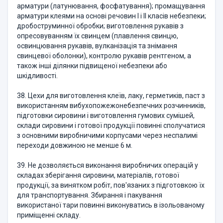
арматури (латунювання, фосфатування); промащування
арматури клеями на основі речовин I і II класів небезпеки;
дробоструминної обробки; виготовлення рукавів з
опресовуванням їх свинцем (плавлення свинцю,
освинцювання рукавів, вулканізація та знімання
свинцевої оболонки), контролю рукавів рентгеном, а
також інші ділянки підвищеної небезпеки або
шкідливості.
38. Цехи для виготовлення клеїв, лаку, герметиків, паст з
використанням вибухопожежонебезпечних розчинників,
підготовки сировини і виготовлення гумових сумішей,
склади сировини і готової продукції повинні сполучатися
з основними виробничими корпусами через неспалимі
переходи довжиною не менше 6 м.
39. Не дозволяється виконання виробничих операцій у
складах зберігання сировини, матеріалів, готової
продукції, за винятком робіт, пов'язаних з підготовкою їх
для транспортування. Збирання і пакування
використаної тари повинні виконуватись в ізольованому
приміщенні складу.