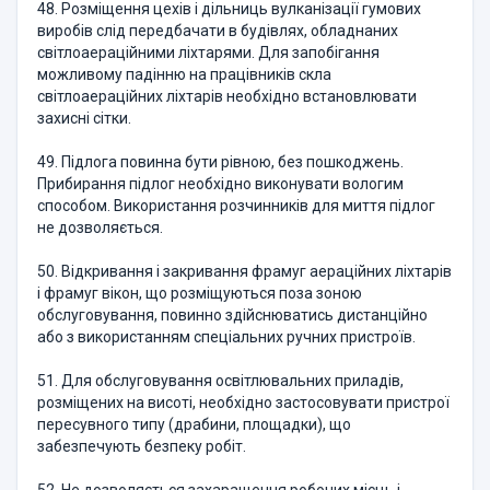
48. Розміщення цехів і дільниць вулканізації гумових
виробів слід передбачати в будівлях, обладнаних
світлоаераційними ліхтарями. Для запобігання
можливому падінню на працівників скла
світлоаераційних ліхтарів необхідно встановлювати
захисні сітки.
49. Підлога повинна бути рівною, без пошкоджень.
Прибирання підлог необхідно виконувати вологим
способом. Використання розчинників для миття підлог
не дозволяється.
50. Відкривання і закривання фрамуг аераційних ліхтарів
і фрамуг вікон, що розміщуються поза зоною
обслуговування, повинно здійснюватись дистанційно
або з використанням спеціальних ручних пристроїв.
51. Для обслуговування освітлювальних приладів,
розміщених на висоті, необхідно застосовувати пристрої
пересувного типу (драбини, площадки), що
забезпечують безпеку робіт.