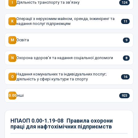
Діяльність транспорту та зв'язку
I
124
Операції з нерухомим майном, оренда, інжиніринг та
K
11
надання послуг підприємцям
Освіта
M
9
Охорона здоров'я та надання соціальної допомоги
N
8
Надання комунальних та індивідуальних послуг;
O
16
діяльність у сфері культури та спорту
Інші
0.00
923
НПАОП 0.00-1.19-08
Правила охорони
праці для нафтохімічних підприємств