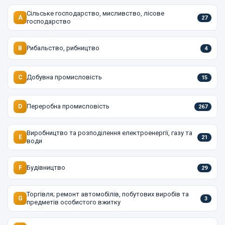
Сільське господарство, мисливство, лісове
A
27
господарство
Рибальство, рибництво
B
4
Добувна промисловість
C
15
Переробна промисловість
D
267
Виробництво та розподілення електроенергії, газу та
E
21
води
Будівництво
F
29
Торгівля; ремонт автомобілів, побутових виробів та
G
3
предметів особистого вжитку