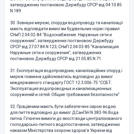
затверджених постановою Держбуду СРСР від 04.10.85
N 189.
30. Зовнішні мережі, споруди водопроводу та каналізації
мають відповідати вимогам будівельних норм і правил
СНиП 2.04.02-84 "Водоснабжение. Наружные сети и
сооружения", затверджених постановою Держбуду
СРСР від 27.07.84 N 123, СНиП 2.04.03-85 "Канализация.
Наружные сети и сооружения", затверджених
постановою Держбуду СРСР від 21.05.85 N 71.
31. Експлуатація водопровідних, каналізаційних споруд і
мереж повинна здійснюватись відповідно до вимог
міждержавного стандарту ГОСТ 12.3.006-75 "ССБТ.
Эксплуатация водопроводных и канализационных
сооружений и сетей. Общие требования безопасности".
32. Працівники мають бути забезпечені сирою водою
для пиття відповідно до вимог ДСанПіН N 383-96 Вода
питна. Гігієнічні вимоги до якості води централізованого
господарсько-питного водопостачання, затверджених
наказом Міністерства охорони здоров'я України від