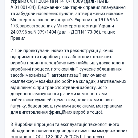
України 04.11.2004 за N 1410/10009 (далі - НАПБ
А.01.001-04), Державних санітарних правил планування
та забудови населених пунктів, затверджених наказом
Міністерства охорони здоров'я України від 19.06.96 N
173, зареєстрованих у Міністерстві юстиції України
24.07.96 за N 379/1404 (далі - ДСП N 173-96), та цих
Правил.
2. При проектуванні нових та реконструкції діючих
підприємств з виробництва азбестових технічних
виробів повинні передбачатися найбільш удосконалені
виробничі процеси, потокові лінії, сучасне обладнання,
засоби механізації і автоматизації, включаючи
комплексну механізацію робіт на складах, заготівельних
відділеннях, при транспортуванні азбесту, його
дозуванні і змішуванні з різними компонентами
азбестових сумішей (цементом, волокнами іншого
ґатунку, бавовною, штучними волокнами, матеріалами
для виготовлення фрикційних виробів тощо).
3. Виробничі процеси та експлуатація технологічного
обладнання повинні відповідати вимогам міждержавних
стандартів ГОСТ 12.3.002-75 "ССБТ. Процессы