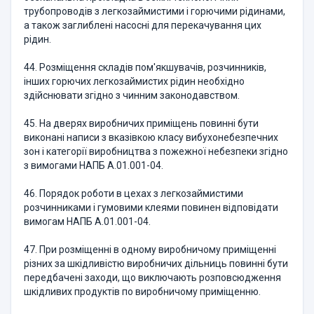
трубопроводів з легкозаймистими і горючими рідинами,
а також заглиблені насосні для перекачування цих
рідин.
44. Розміщення складів пом'якшувачів, розчинників,
інших горючих легкозаймистих рідин необхідно
здійснювати згідно з чинним законодавством.
45. На дверях виробничих приміщень повинні бути
виконані написи з вказівкою класу вибухонебезпечних
зон і категорії виробництва з пожежної небезпеки згідно
з вимогами НАПБ А.01.001-04.
46. Порядок роботи в цехах з легкозаймистими
розчинниками і гумовими клеями повинен відповідати
вимогам НАПБ А.01.001-04.
47. При розміщенні в одному виробничому приміщенні
різних за шкідливістю виробничих дільниць повинні бути
передбачені заходи, що виключають розповсюдження
шкідливих продуктів по виробничому приміщенню.