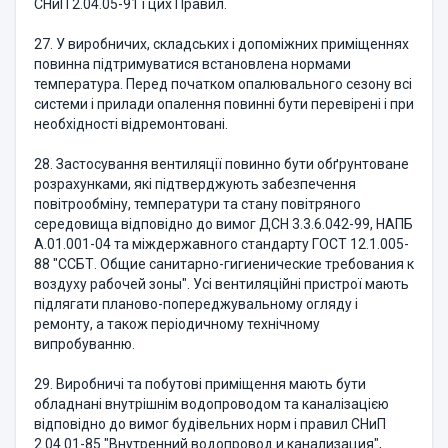
СНиП 2.04.05-91 і цих Правил.
27. У виробничих, складських і допоміжних приміщеннях
повинна підтримуватися встановлена нормами
температура. Перед початком опалювального сезону всі
системи і прилади опалення повинні бути перевірені і при
необхідності відремонтовані.
28. Застосування вентиляції повинно бути обґрунтоване
розрахунками, які підтверджують забезпечення
повітрообміну, температури та стану повітряного
середовища відповідно до вимог ДСН 3.3.6.042-99, НАПБ
А.01.001-04 та міждержавного стандарту ГОСТ 12.1.005-
88 "ССБТ. Общие санитарно-гигиенические требования к
воздуху рабочей зоны". Усі вентиляційні пристрої мають
підлягати планово-попереджувальному огляду і
ремонту, а також періодичному технічному
випробуванню.
29. Виробничі та побутові приміщення мають бути
обладнані внутрішнім водопроводом та каналізацією
відповідно до вимог будівельних норм і правил СНиП
2.04.01-85 "Внутренний водопровод и канализация",