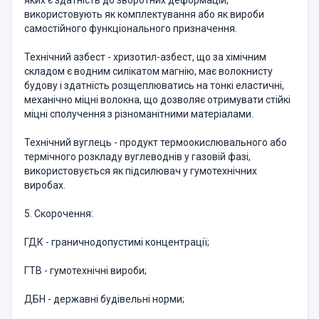
яких є здатність до зворотних деформацій,
використовують як комплектування або як вироби
самостійного функціонального призначення.
Технічний азбест - хризотил-азбест, що за хімічним
складом є водним силікатом магнію, має волокнисту
будову і здатність розщеплюватись на тонкі еластичні,
механічно міцні волокна, що дозволяє отримувати стійкі
міцні сполучення з різноманітними матеріалами.
Технічний вуглець - продукт термоокислювального або
термічного розкладу вуглеводнів у газовій фазі,
використовується як підсилювач у гумотехнічних
виробах.
5. Скорочення:
ГДК - граничнодопустимі концентрації;
ГТВ - гумотехнічні вироби;
ДБН - державні будівельні норми;