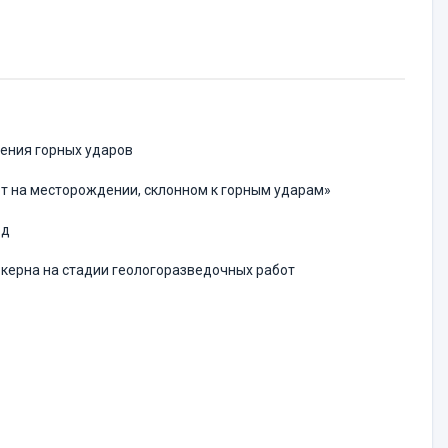
щения горных ударов
от на месторождении, склонном к горным ударам»
од
керна на стадии геологоразведочных работ