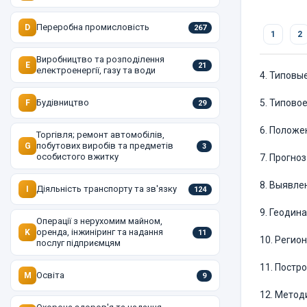
Переробна промисловість
D
267
1
2
Виробництво та розподілення
E
21
електроенергії, газу та води
4. Типовы
Будівництво
5. Типово
F
29
6. Положе
Торгівля; ремонт автомобілів,
побутових виробів та предметів
G
3
особистого вжитку
7. Прогно
8. Выявле
Діяльність транспорту та зв'язку
I
124
9. Геодин
Операції з нерухомим майном,
оренда, інжиніринг та надання
K
11
10. Регио
послуг підприємцям
11. Постр
Освіта
M
9
12. Метод