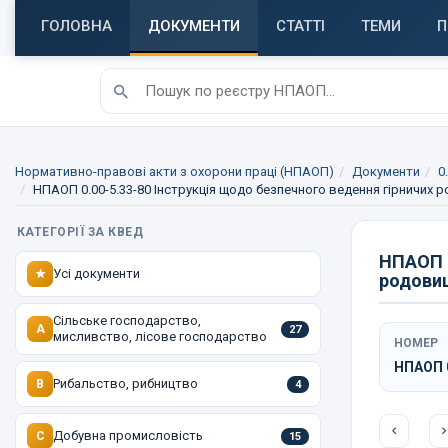
ГОЛОВНА
ДОКУМЕНТИ
СТАТТІ
ТЕМИ
П
Нормативно-правові акти з охорони праці (НПАОП)
Документи
0
НПАОП 0.00-5.33-80 Інструкція щодо безпечного ведення гірничих ро
КАТЕГОРІЇ ЗА КВЕД
НПАОП 0
Усі документи
★
родовищ
Сільське господарство,
A
27
мисливство, лісове господарство
НОМЕР
НПАОП 0
Рибальство, рибництво
B
4
Добувна промисловість
C
15