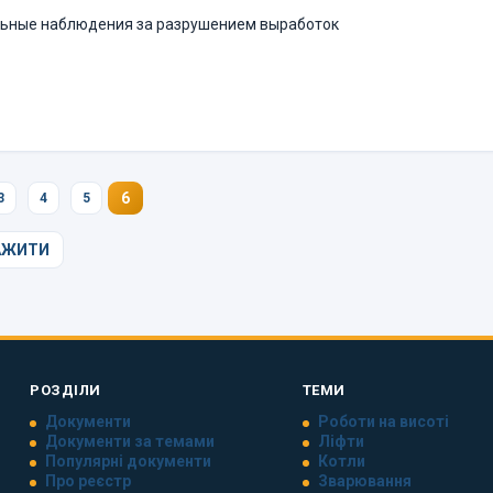
льные наблюдения за разрушением выработок
6
3
4
5
АЖИТИ
РОЗДІЛИ
ТЕМИ
Документи
Роботи на висоті
Документи за темами
Ліфти
Популярні документи
Котли
Про реєстр
Зварювання