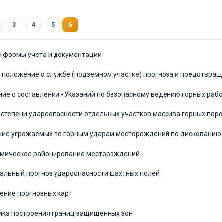
6
3
4
5
е формы учета и документации
е положение о службе (подземном участке) прогноза и предотвра
ние о составлении «Указаний по безопасному ведению горных раб
з степени удароопасности отдельных участков массива горных пор
ние угрожаемых по горным ударам месторождений по дискованию 
амическое районирование месторождений
нальный прогноз удароопасности шахтных полей
оение прогнозных карт
ика построения границ защищенных зон