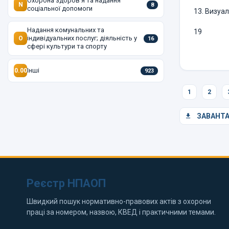
Охорона здоров'я та надання
N
8
соціальної допомоги
13. Визуа
Надання комунальних та
19
індивідуальних послуг; діяльність у
O
16
сфері культури та спорту
Інші
0.00
923
1
2
ЗАВАНТ
Реєстр НПАОП
Швидкий пошук нормативно-правових актів з охорони
праці за номером, назвою, КВЕД і практичними темами.