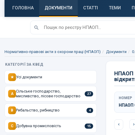
ГОЛОВНА
ДОКУМЕНТИ
СТАТТІ
ТЕМИ
П
Нормативно-правові акти з охорони праці (НПАОП)
Документи
0
КАТЕГОРІЇ ЗА КВЕД
НПАОП 0
Усі документи
★
відкрит
Сільське господарство,
A
27
мисливство, лісове господарство
НОМЕР
НПАОП 0
Рибальство, рибництво
B
4
Добувна промисловість
C
15