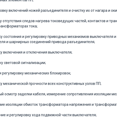
ных элементов ПП;
ровку включений ножей разъединителя и очистку их от нагара и оки
ку отсутствия следов нагрева токоведущих частей, контактов и т
рансформаторах тока;
ку состояния и регулировку приводных механизмов выключателя и
ля и шарнирных соединений привода разъединителя;
ку включения и отключения выключателя;
ку световой сигнализации;
 и регулировку механических блокировок;
ку механической прочности всех конструктивных узлов ПП;
ый осмотр заделки кабеля, измерение сопротивления изоляции ме
ние изоляции обмоток трансформатора напряжения и трансформат
ние и регулировку хода подвижной части выключателя;