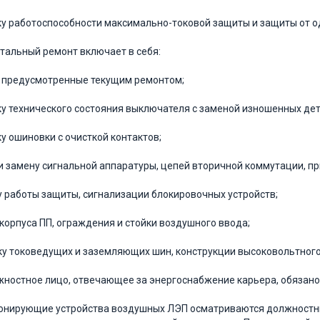
ку работоспособности максимально-токовой защиты и защиты от 
питальный ремонт включает в себя:
, предусмотренные текущим ремонтом;
ку технического состояния выключателя с заменой изношенных дет
ку ошиновки с очисткой контактов;
 и замену сигнальной аппаратуры, цепей вторичной коммутации, п
у работы защиты, сигнализации блокировочных устройств;
 корпуса ПП, ограждения и стойки воздушного ввода;
ку токоведущих и заземляющих шин, конструкции высоковольтного
лжностное лицо, отвечающее за энергоснабжение карьера, обязано
ионирующие устройства воздушных ЛЭП осматриваются должностн