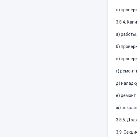
н) провер
3.8.4. Ка
а) работы
б) провер
в) провер
г) ремонт
д) наладк
е) ремонт
ж) покрас
3.8.5. До
3.9. Секц