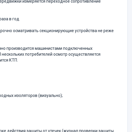
 передвижки измеряется переходное сопротивление
аза в год.
орочно осматривать секционирующие устройства не реже
енно производится машинистами подключенных
П нескольких потребителей осмотр осуществляется
ится КТП.
ходных изоляторов (визуально);
рке действия защиты от утечек (журнал проверки защиты