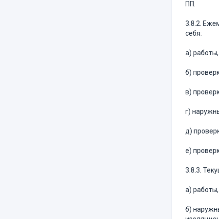
ПП.
3.8.2. Еж
себя:
а) работы
б) провер
в) провер
г) наружн
д) провер
е) провер
3.8.3. Тек
а) работы
б) наружн