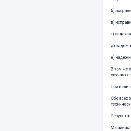
б) исправ
в) исправ
г) надежн
д) надежн
е) надежн
В том же 
случаях п
При налич
Обо всех 
техническ
Результат
Машинист 