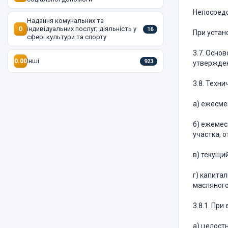
Непосредс
Надання комунальних та
індивідуальних послуг; діяльність у
O
16
При устан
сфері культури та спорту
3.7. Осно
Інші
0.00
923
утвержден
3.8. Техн
а) ежесме
б) ежемес
участка, 
в) текущи
г) капита
масляного
3.8.1. Пр
а) целост