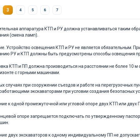
3
4
5
6
7
тительная аппаратура КТП и РУ должна устанавливаться таким обр
ния (смена ламп).
е. Устройство освещения КТП и РУ не является обязательным. При 
нию РУ и КТП должны быть предусмотрены способы освещения при
новка КТП и ПП должна производиться на расстоянии не более 10 м 
изонте с горными машинами.
ых случаях при сооружении съездов и работе на перегрузочных пу
с работающими экскаваторами при условии создания безопасных ус
ие к одной промежуточной или угловой опоре двух КТП или двух 
онцевой опоре запрещается подключать по утвержденному паспор
шин.
ие двух экскаваторов к одному индивидуальному ПП не допускает