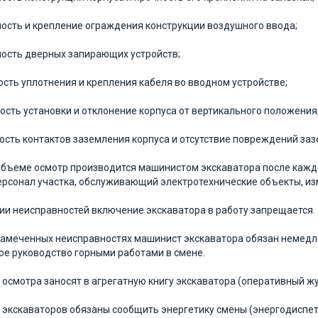
ность и крепление ограждения конструкции воздушного ввода;
ность дверных запирающих устройств;
ость уплотнения и крепления кабеля во вводном устройстве;
ость установки и отклонение корпуса от вертикального положения
ость контактов заземления корпуса и отсутствие повреждений за
объеме осмотр производится машинистом экскаватора после каждо
ерсонал участка, обслуживающий электротехнические объекты, и
ии неисправностей включение экскаватора в работу запрещается.
замеченных неисправностях машинист экскаватора обязан немед
ое руководство горными работами в смене.
 осмотра заносят в агрегатную книгу экскаватора (оперативный жу
экскаваторов обязаны сообщить энергетику смены (энергодиспе