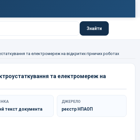
Знайти
устаткування та електромереж на відкритих гірничих роботах
ектроустаткування та електромереж на
ІНКА
ДЖЕРЕЛО
ий текст документа
реєстр НПАОП