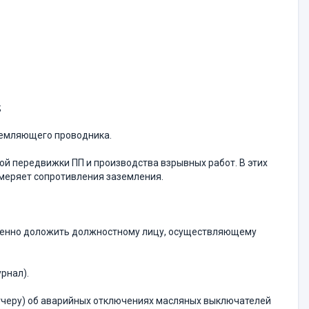
;
земляющего проводника.
й передвижки ПП и производства взрывных работ. В этих
змеряет сопротивления заземления.
ленно доложить должностному лицу, осуществляющему
рнал).
тчеру) об аварийных отключениях масляных выключателей