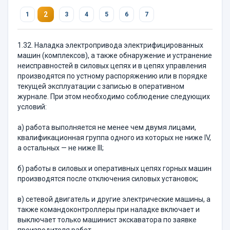
2
1
3
4
5
6
7
1.32. Наладка электропривода электрифицированных
машин (комплексов), а также обнаружение и устранение
неисправностей в силовых цепях и в цепях управления
производятся по устному распоряжению или в порядке
текущей эксплуатации с записью в оперативном
журнале. При этом необходимо соблюдение следующих
условий:
а) работа выполняется не менее чем двумя лицами,
квалификационная группа одного из которых не ниже IV,
а остальных — не ниже III;
б) работы в силовых и оперативных цепях горных машин
производятся после отключения силовых установок;
в) сетевой двигатель и другие электрические машины, а
также командоконтроллеры при наладке включает и
выключает только машинист экскаватора по заявке