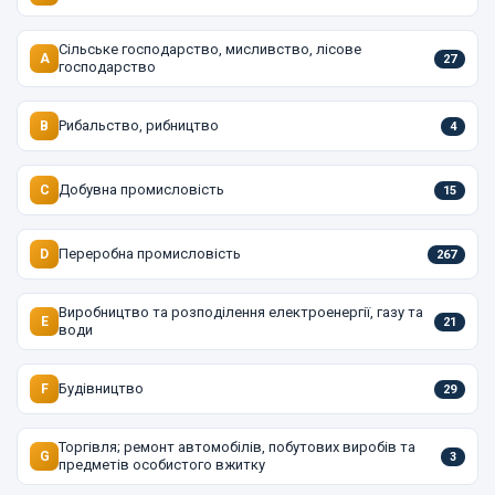
Сільське господарство, мисливство, лісове
A
27
господарство
Рибальство, рибництво
B
4
Добувна промисловість
C
15
Переробна промисловість
D
267
Виробництво та розподілення електроенергії, газу та
E
21
води
Будівництво
F
29
Торгівля; ремонт автомобілів, побутових виробів та
G
3
предметів особистого вжитку