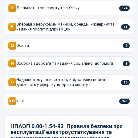
Діяльність транспорту та зв'язку
I
124
Операції з нерухомим майном, оренда, інжиніринг та
K
11
надання послуг підприємцям
Освіта
M
9
Охорона здоров'я та надання соціальної допомоги
N
8
Надання комунальних та індивідуальних послуг;
O
16
діяльність у сфері культури та спорту
Інші
0.00
923
НПАОП 0.00-1.54-93
Правила безпеки при
експлуатації електроустаткування та
електромереж на відкритих гірничих