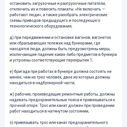
остановить за­грузочные и разгрузочные питатели,
отключить их и повесить пла­каты: «Не включать —
работают люди», а также разобрать электри­ческие
схемы приводов предыдущего и последующего
технологиче­ского оборудования;
д) при передвижении и остановке вагонов, вагонеток
или сбра­сывающих тележек над бункерами, где
находятся люди, должны быть предусмотрены меры,
исключающие падение каких-либо пред­метов в бункера
и устроены соответствующие перекрытия 1;
е) бригада при работах в бункере должна состоять не
менее, чем из трех человек, двое из которых должны
находиться в надбункерной части;
ж) рабочие, производящие ремонтные работы, должны
надевать предохранительные пояса и привязываться к
прочной опоре. Трос или канат должен при проведении
работ находиться в натянутом состоянии;
з) привязывать трос или канат предохранительного