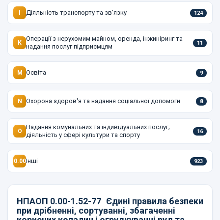
Діяльність транспорту та зв'язку
I
124
Операції з нерухомим майном, оренда, інжиніринг та
K
11
надання послуг підприємцям
Освіта
M
9
Охорона здоров'я та надання соціальної допомоги
N
8
Надання комунальних та індивідуальних послуг;
O
16
діяльність у сфері культури та спорту
Інші
0.00
923
НПАОП 0.00-1.52-77
Єдині правила безпеки
при дрібненні, сортуванні, збагаченні
корисних копалин і огрудкуванні руд та