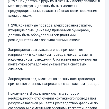
§ 297. При доставке руды контактными электровозами в
местах разгрузки должны быть вывешены
предупредительные плакаты об опасности поражения
электротоком.
§ 298. Контактные провода электровозной откатки,
входящие помещение над приемными бункерами,
должны быть оборудованы секционными
разъединителями с заземляющими ножами.
Запрещается разгрузка вагонов при неснятом
напряжении в контактном проводе, находящемся в
надбункерном помещении. От­сутствие напряжения на
контактной сети должно указываться све­товым
сигналом.
Запрещается подниматься на вагоны электропоезда
при невы­ключенном напряжении в контактном проводе.
Примечание. В отдельных случаях вопрос о
необходимости отклю­чения контактного провода при
разгрузке вагонов ре­шается руководством фабрики по
согласованию с местными органами госгортехнадзора.