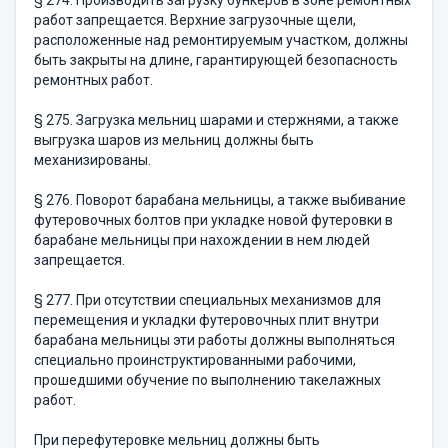
§ 274. Производить загрузку бункеров в зоне ремонтных
работ запрещается. Верхние загрузочные щели,
расположенные над ре­монтируемым участком, должны
быть закрыты на длине, гаранти­рующей безопасность
ремонтных работ.
§ 275. Загрузка мельниц шарами и стержнями, а также
вы­грузка шаров из мельниц должны быть
механизированы.
§ 276. Поворот барабана мельницы, а также выбивание
футеровочных болтов при укладке новой футеровки в
барабане мель­ницы при нахождении в нем людей
запрещается.
§ 277. При отсутствии специальных механизмов для
перемеще­ния и укладки футеровочных плит внутри
барабана мельницы эти работы должны выполняться
специально проинструктированными ра­бочими,
прошедшими обучение по выполнению такелажных
работ.
При перефутеровке мельниц должны быть