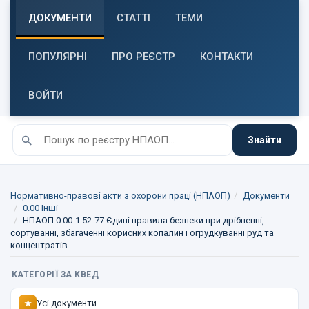
ДОКУМЕНТИ
СТАТТІ
ТЕМИ
ПОПУЛЯРНІ
ПРО РЕЄСТР
КОНТАКТИ
ВОЙТИ
Знайти
Нормативно-правові акти з охорони праці (НПАОП)
Документи
0.00 Інші
НПАОП 0.00-1.52-77 Єдині правила безпеки при дрібненні,
сортуванні, збагаченні корисних копалин і огрудкуванні руд та
концентратів
КАТЕГОРІЇ ЗА КВЕД
Усі документи
★