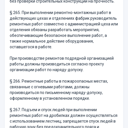
без проверки стро­ительных конструкций на прочность.
§ 265. При выполнении ремонтно-монтажных работ в
действу­ющих цехах и отделениях фабрик руководитель
ремонтных работ совместно с администрацией цеха или
отделения обязаны разрабо­тать мероприятия,
обеспечивающие безопасное выполнение ра­бот, а
также нормальное действие оборудования,
оставшегося в ра­боте.
При производстве ремонтов подрядной организацией
работы должны производиться согласно проекту
организации работ по на­ряду-допуску.
§ 266. Ремонтные работы в пожароопасных местах,
связанные с огневыми работами, должны
производиться по письменному наря­ду-допуску,
оформленному в установленном порядке.
§ 267. Подъем и спуск людей при выполнении
ремонтных работ на дробилках должен осуществляться
с использованием лестниц; запрещается спуск людей в
рабочую зону без предохранительного пояса и