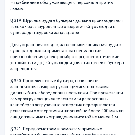
— пребывание обслуживающего персонала против
люков.
§ 319. Шуровка руды в бункерах должна производиться
только через шуровочные отверстия. Спуск людей в
бункера для шуровки запрещается.
Для устранения сводов, завалов или зависания руды в
бункеpax должны применяться специальные
приспособления (электровибраторы, пневматические
устройства и др.). Спуск людей для этих целей в бункера
запрещается.
§ 320. Промежуточные бункера, если они не
заполняются само­разгружающимися тележками,
должны быть оборудованы насти­лами. При применении
саморазгружающихся тележек или реверсив­ных
конвейеров загрузочные отверстия перекрываются
решетками с отверстиями шириной не более 200 мм или
они должны иметь ограждения высотой не менее 1 м.
§ 321. Перед осмотром и ремонтом приемные