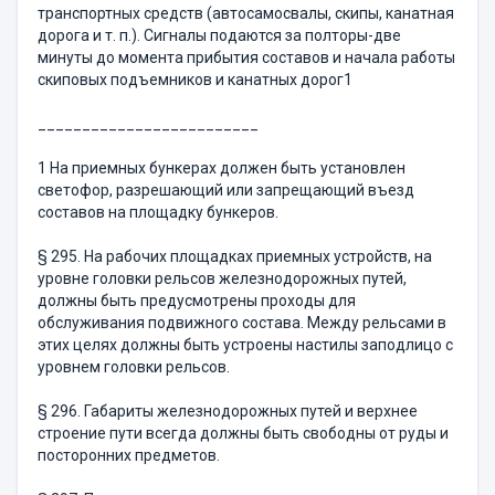
транспорт­ных средств (автосамосвалы, скипы, канатная
дорога и т. п.). Сиг­налы подаются за полторы-две
минуты до момента прибытия со­ставов и начала работы
скиповых подъемников и канатных дорог1
_________________________
1 На приемных бункерах должен быть установлен
светофор, разрешающий или запрещающий въезд
составов на площадку бункеров.
§ 295. На рабочих площадках приемных устройств, на
уровне головки рельсов железнодорожных путей,
должны быть предусмот­рены проходы для
обслуживания подвижного состава. Между рель­сами в
этих целях должны быть устроены настилы заподлицо с
уровнем головки рельсов.
§ 296. Габариты железнодорожных путей и верхнее
строение пути всегда должны быть свободны от руды и
посторонних пред­метов.