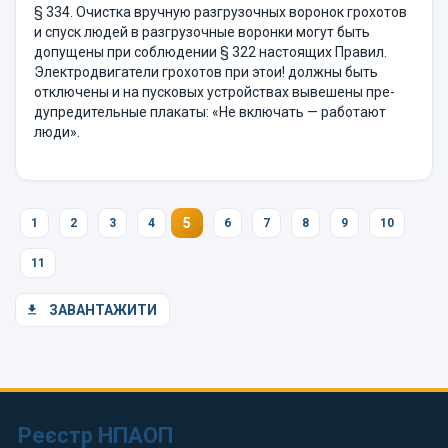
§ 334. Очистка вручную разгрузочных воронок грохотов
и спуск людей в разгрузочные воронки могут быть
допущены при соблюде­нии § 322 настоящих Правил.
Электродвигатели грохотов при этои! должны быть
отключены и на пусковых устройствах вывешены пре­
дупредительные плакаты: «Не включать — работают
люди».
5
1
2
3
4
6
7
8
9
10
11
ЗАВАНТАЖИТИ
Реєстр НПАОП