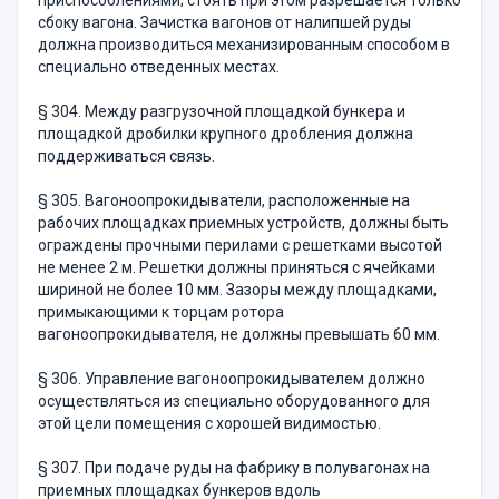
приспособлениями; стоять при этом разрешается только
сбоку вагона. Зачистка вагонов от налипшей руды
должна производиться механизированным способом в
специально отведенных местах.
§ 304. Между разгрузочной площадкой бункера и
площадкой дробилки крупного дробления должна
поддерживаться связь.
§ 305. Вагоноопрокидыватели, расположенные на
рабочих пло­щадках приемных устройств, должны быть
ограждены прочными перилами с решетками высотой
не менее 2 м. Решетки должны при­няться с ячейками
шириной не более 10 мм. Зазоры между пло­щадками,
примыкающими к торцам ротора
вагоноопрокидывателя, нe должны превышать 60 мм.
§ 306. Управление вагоноопрокидывателем должно
осуществлять­ся из специально оборудованного для
этой цели помещения с хорошей видимостью.
§ 307. При подаче руды на фабрику в полувагонах на
прием­ных площадках бункеров вдоль