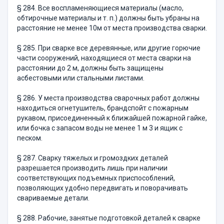
§ 284. Все воспламеняющиеся материалы (масло,
обтирочные ма­териалы и т. п.) должны быть убраны на
расстояние не менее 10м от места производства сварки.
§ 285. При сварке все деревянные, или другие горючие
части сооружений, находящиеся от места сварки на
расстоянии до 2 м, должны быть защищены
асбестовыми или стальными листами.
§ 286. У места производства сварочных работ должны
нахо­диться огнетушитель, брандспойт с пожарным
рукавом, присоеди­ненный к ближайшей пожарной гайке,
или бочка с запасом воды не менее 1 м 3 и ящик с
песком.
§ 287. Сварку тяжелых и громоздких деталей
разрешается производить лишь при наличии
соответствующих подъемных приспособ­лений,
позволяющих удобно передвигать и поворачивать
сваривае­мые детали.
§ 288. Рабочие, занятые подготовкой деталей к сварке