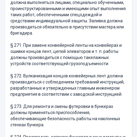
должна вы­полняться лицами, специально обученными,
проинструктированными и имеющими опыт выполнения
таких работ, обеспеченными спец­одеждой и
средствами индивидуальной защиты. Заливка должна
производиться обязательно в присутствии мастера или
бригадира.
§ 271. При замене конвейерной ленты на конвейерах и
сшивке концов лент, цепей элеваторов и т. п. работы
должны произво­диться с помощью такелажных
устройств соответствующей грузо­подъемности.
§ 272. Вулканизация концов конвейерных лент должна
произ­водиться с соблюдением требований инструкций,
разработанных и утвержденных главным инженером
предприятия в соответствии с заводской инструкцией.
§ 273. Для ремонта и смены футеровки в бункерах
должны применяться приспособления,
обеспечивающие безопасность работы на наклонных
стенках бункера.