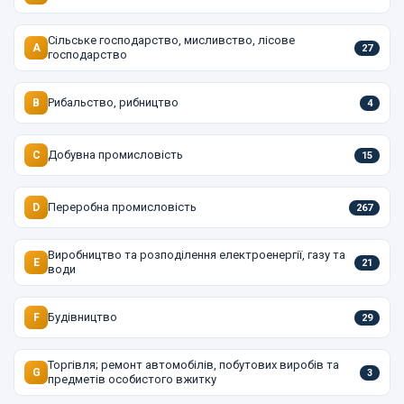
Сільське господарство, мисливство, лісове
A
27
господарство
Рибальство, рибництво
B
4
Добувна промисловість
C
15
Переробна промисловість
D
267
Виробництво та розподілення електроенергії, газу та
E
21
води
Будівництво
F
29
Торгівля; ремонт автомобілів, побутових виробів та
G
3
предметів особистого вжитку