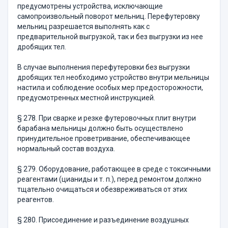
предусмотрены уст­ройства, исключающие
самопроизвольный поворот мельниц. Перефу­теровку
мельниц разрешается выполнять как с
предварительной выгрузкой, так и без выгрузки из нее
дробящих тел.
В случае выполнения перефутеровки без выгрузки
дробящих тел необходимо устройство внутри мельницы
настила и соблюдение особых мер предосторожности,
предусмотренных местной инструк­цией.
§ 278. При сварке и резке футеровочных плит внутри
барабана мельницы должно быть осуществлено
принудительное проветрива­ние, обеспечивающее
нормальный состав воздуха.
§ 279. Оборудование, работающее в среде с токсичными
реаген­тами (цианиды и т. п.), перед ремонтом должно
тщательно очи­щаться и обезвреживаться от этих
реагентов.
§ 280. Присоединение и разъединение воздушных