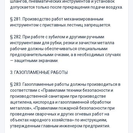
шлангов, пне­вматических инструментов и установок
допускается только после прекращения подачи воздуха.
§ 281. Производство работ механизированным
инструментом с приставных лестниц запрещается.
§ 282. При работе с зубилом и другими ручными
инструмен­тами для рубки, резки и зачистки металла
рабочие должны обеспе­чиваться специальными
предохранительными очками, а в необхо­димых случаях
— защитными экранами.
3. ГАЗОПЛАМЕННЫЕ РАБОТЫ
§ 283. Газопламенные работы должны производиться в
соответ­ствии с «Правилами техники безопасности и
производственной сани­тарии при производстве
ацетилена, кислорода и газопламенной об­работки
металлов», «Правилами пожарной безопасности при
прове­дении сварочных и других огневых работ на
объектах народного хозяйства» по инструкциям,
утвержденным главным инженером предприятия.