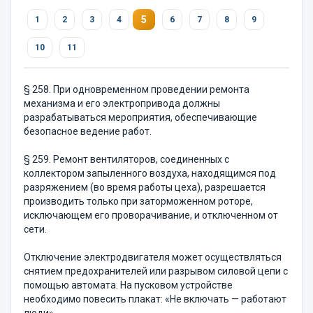
5
1
2
3
4
6
7
8
9
10
11
§ 258. При одновременном проведении ремонта
механизма и его электропривода должны
разрабатываться мероприятия, обеспечи­вающие
безопасное ведение работ.
§ 259. Ремонт вентиляторов, соединенных с
коллектором запы­ленного воздуха, находящимся под
разряжением (во время работы цеха), разрешается
производить только при заторможенном роторе,
исключающем его проворачивание, и отключенном от
сети.
Отключение электродвигателя может осуществляться
снятием предохранителей или разрывом силовой цепи с
помощью автомата. На пусковом устройстве
необходимо повесить плакат: «Не вклю­чать — работают