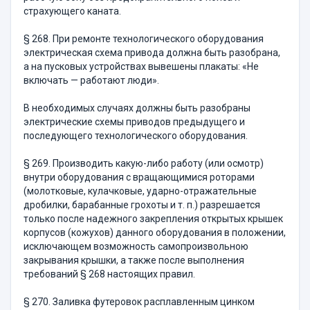
страхующего каната.
§ 268. При ремонте технологического оборудования
электриче­ская схема привода должна быть разобрана,
а на пусковых устрой­ствах вывешены плакаты: «Не
включать — работают люди».
В необходимых случаях должны быть разобраны
электрические схемы приводов предыдущего и
последующего технологического обо­рудования.
§ 269. Производить какую-либо работу (или осмотр)
внутри оборудования с вращающимися роторами
(молотковые, кулачковые, ударно-отражательные
дробилки, барабанные грохоты и т. п.) раз­решается
только после надежного закрепления открытых крышек
корпусов (кожухов) данного оборудования в положении,
исключа­ющем возможность самопроизвольною
закрывания крышки, а также после выполнения
требований § 268 настоящих правил.
§ 270. Заливка футеровок расплавленным цинком